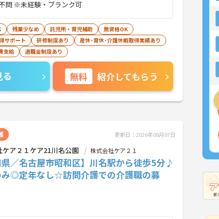
不問 ※未経験・ブランク可
K
残業少なめ
託児所・育児補助
無資格OK
得サポート
研修制度あり
産休･育休･介護休暇取得実績あり
費支給
退職金制度あり
見る
無料
紹介してもらう
護
更新日：2026年08月07日
社ケア２１ケア21川名公園
株式会社ケア２１
知県／名古屋市昭和区】川名駅から徒歩5分♪
のみ◎定年なし☆訪問介護での介護職の募