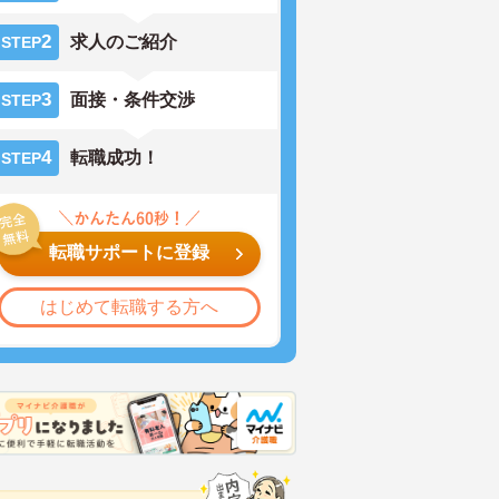
2
求人のご紹介
STEP
3
面接・条件交渉
STEP
4
転職成功！
STEP
転職サポートに登録
はじめて転職する方へ