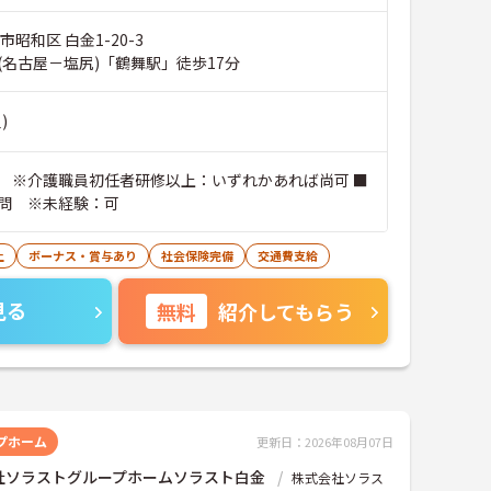
市昭和区 白金1-20-3
(名古屋－塩尻)「鶴舞駅」徒歩17分
)
 ※介護職員初任者研修以上：いずれかあれば尚可 ■
問 ※未経験：可
上
ボーナス・賞与あり
社会保険完備
交通費支給
見る
無料
紹介してもらう
プホーム
更新日：2026年08月07日
社ソラストグループホームソラスト白金
株式会社ソラス