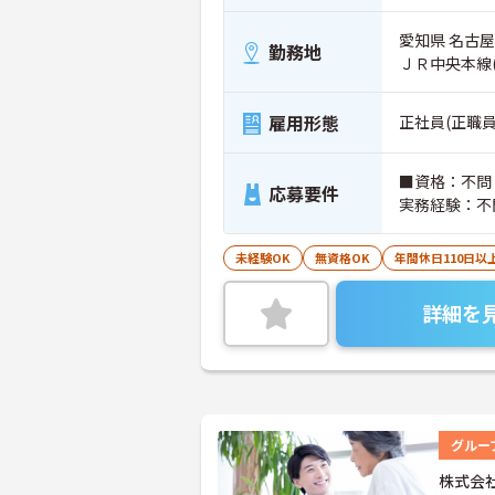
愛知県 名古屋
勤務地
ＪＲ中央本線
雇用形態
正社員(正職員
■資格：不問
応募要件
実務経験：不
未経験OK
無資格OK
年間休日110日以
詳細を
グルー
株式会