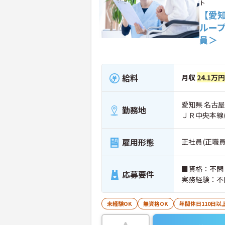
ト
【愛
ルー
員＞
給料
月収
24.1万
愛知県 名古屋
勤務地
ＪＲ中央本線
雇用形態
正社員(正職員
■資格：不問
応募要件
実務経験：不
未経験OK
無資格OK
年間休日110日以