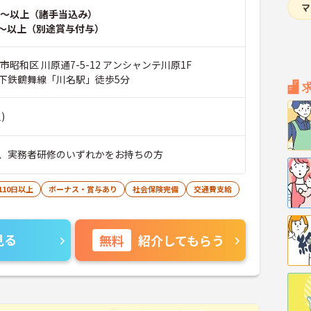
～以上（諸手当込み）
～以上（別途賞与付与）
市昭和区 川原通7-5-12 アンシャンテ川原1F
下鉄鶴舞線「川名駅」徒歩5分
)
、実務者研修のいずれかをお持ちの方
110日以上
ボーナス・賞与あり
社会保険完備
交通費支給
見る
無料
紹介してもらう