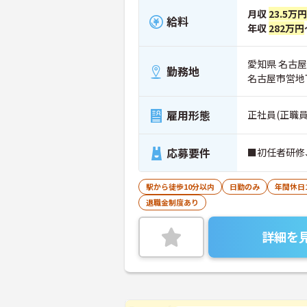
月収
23.5万円
給料
年収
282万円
愛知県 名古屋
勤務地
名古屋市営地
雇用形態
正社員(正職員
応募要件
■初任者研修
駅から徒歩10分以内
日勤のみ
年間休日
退職金制度あり
詳細を