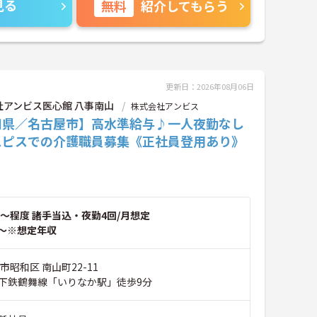
見る
無料
紹介してもらう
更新日：2026年08月06日
社アンビス医心館 八事南山
株式会社アンビス
知県／名古屋市】高水準給与♪一人夜勤なし
スピスでの介護職員募集《正社員登用あり》
～程度 諸手当込・夜勤4回/月想定
～※想定年収
市昭和区 南山町22-11
下鉄鶴舞線「いりなか駅」徒歩9分