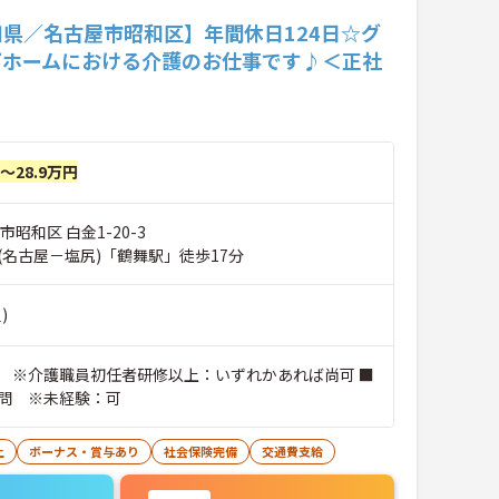
知県／名古屋市昭和区】年間休日124日☆グ
プホームにおける介護のお仕事です♪＜正社
円～28.9万円
市昭和区 白金1-20-3
(名古屋－塩尻)「鶴舞駅」徒歩17分
)
 ※介護職員初任者研修以上：いずれかあれば尚可 ■
問 ※未経験：可
上
ボーナス・賞与あり
社会保険完備
交通費支給