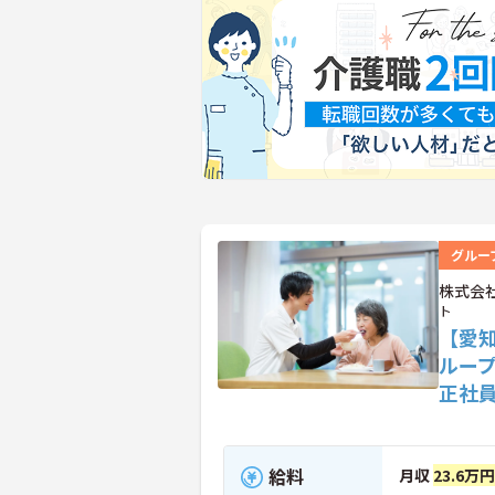
グルー
株式会
ト
【愛
ルー
正社
給料
月収
23.6万