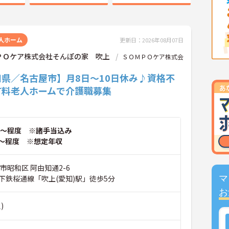
人ホーム
更新日：2026年08月07日
ＰＯケア株式会社そんぽの家 吹上
ＳＯＭＰＯケア株式会
知県／名古屋市】月8日～10日休み♪資格不
有料老人ホームで介護職募集
～程度 ※諸手当込み
～程度 ※想定年収
市昭和区 阿由知通2-6
下鉄桜通線「吹上(愛知)駅」徒歩5分
マ
お
)