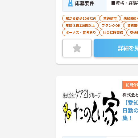
応募要件
■資格・経験
駅から徒歩10分以内
車通勤可
未経験O
年間休日110日以上
ブランクOK
資格取
ボーナス・賞与あり
社会保険完備
交通
詳細を
訪問介
株式会
【愛
日勤
集！