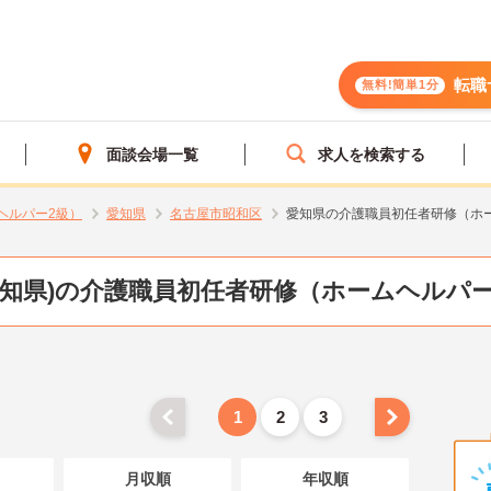
転職
無料!簡単1分
面談会場一覧
求人を検索する
ヘルパー2級）
愛知県
名古屋市昭和区
愛知県の介護職員初任者研修（ホ
愛知県)の介護職員初任者研修（ホームヘルパー
1
2
3
月収順
年収順