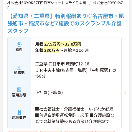
株式会社SOYOKAZE四日市ショートステイそよ風
株式会社SOYOKAZ
E
【愛知県・三重県】特別報酬あり◎名古屋市・尾
張旭市・稲沢市など7施設でのスクランブル介護
スタッフ
月収
27.5万円～33.0万円
給料
年収
330万円
～月給×12ヶ月
三重県 四日市市 城西町12-16
ＪＲ中央本線(名古屋－塩尻)「中川原駅」徒
勤務地
歩8分
正社員(正職員)
雇用形態
■社会福祉士・介護福祉士 いずれか必須
■普通自動車運転免許：必須 ■介護施設な
応募要件
どでの就業経験のある方及び介護施設での
夜勤経験が有る方