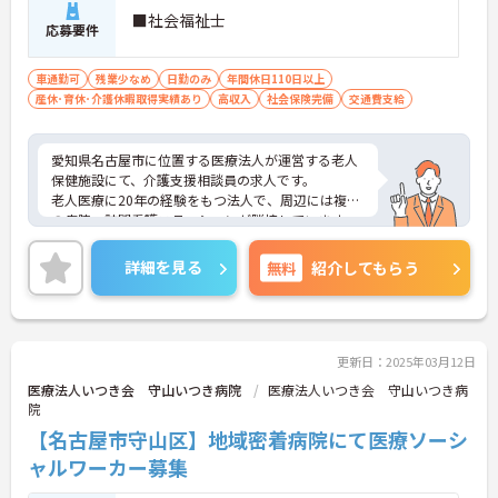
■社会福祉士
応募要件
車通勤可
残業少なめ
日勤のみ
年間休日110日以上
産休･育休･介護休暇取得実績あり
高収入
社会保険完備
交通費支給
愛知県名古屋市に位置する医療法人が運営する老人
保健施設にて、介護支援相談員の求人です。
老人医療に20年の経験をもつ法人で、周辺には複数
の病院・訪問看護ステーションが隣接しています。
日勤帯の勤務、土曜日・日曜日のお休みなので予定
が立てやすく、ご家庭との両立も可能です。
詳細を見る
無料
紹介してもらう
ご興味ある方には、面接対策ポイントなど、さらに
詳細をお話しいたしますのでお気軽にご相談くださ
い。
更新日：2025年03月12日
医療法人いつき会 守山いつき病院
医療法人いつき会 守山いつき病
院
【名古屋市守山区】地域密着病院にて医療ソーシ
ャルワーカー募集