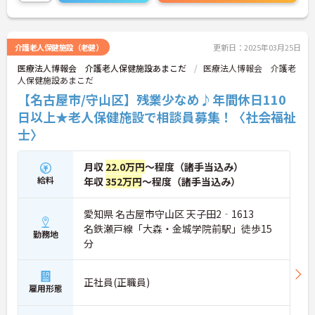
いませ。
介護老人保健施設（老健）
更新日：2025年03月25日
医療法人博報会 介護老人保健施設あまこだ
医療法人博報会 介護老
人保健施設あまこだ
【名古屋市/守山区】残業少なめ♪年間休日110
日以上★老人保健施設で相談員募集！〈社会福祉
士〉
月収
22.0万円
～程度（諸手当込み）
給料
年収
352万円
～程度（諸手当込み）
愛知県 名古屋市守山区 天子田2‐1613
名鉄瀬戸線「大森・金城学院前駅」徒歩15
勤務地
分
正社員(正職員)
雇用形態