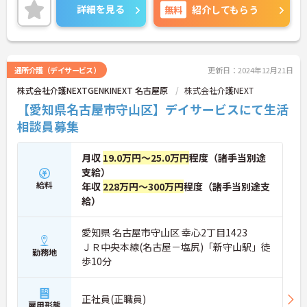
詳細を見る
無料
紹介してもらう
通所介護（デイサービス）
更新日：2024年12月21日
株式会社介護NEXTGENKINEXT 名古屋原
株式会社介護NEXT
【愛知県名古屋市守山区】デイサービスにて生活
相談員募集
月収
19.0万円～25.0万円
程度（諸手当別途
支給）
給料
年収
228万円～300万円
程度（諸手当別途支
給）
愛知県 名古屋市守山区 幸心2丁目1423
ＪＲ中央本線(名古屋－塩尻)「新守山駅」徒
勤務地
歩10分
正社員(正職員)
雇用形態