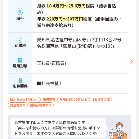
月収
18.4万円～25.6万円
程度（諸手当込
み）
給料
年収
220万円～307万円
程度（諸手当込み・
賞与別途支給あり）
愛知県 名古屋市守山区 守山 2丁目18番22号
勤務地
名鉄瀬戸線「瓢箪山(愛知)駅」徒歩10分
正社員(正職員)
雇用形態
■社会福祉士
応募要件
駅から徒歩10分以内
車通勤可
年間休日110日以上
社会保険完備
交通費支給
退職金制度あり
名古屋市守山区に位置する急性期病院です。
ご興味をお持ちの方には詳細の情報や面接のポイン
トをお伝えしますのでお気軽にお問い合わせくださ
いませ。