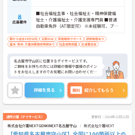
■社会福祉主事・社会福祉士・精神保健福
祉士・介護福祉士・介護支援専門員 ■普通
応募要件
自動車免許（AT限定可） ※未経験可、ブラ
ンク可 ※地域によって条件が異なります。
詳しくはお問い合わせください。
駅から徒歩10分以内
日勤のみ
資格取得サポート
研修制度あり
産休･育休･介護休暇取得実績あり
社会保険完備
交通費支給
名古屋市守山区に位置するデイサービスです。
ご興味をお持ちの方には詳細の情報や面接のポイン
トをお伝えしますのでお気軽にお問い合わせくださ
いませ。
詳細を見る
無料
紹介してもらう
通所介護（デイサービス）
更新日：2024年12月21日
株式会社介護NEXTGENKINEXT名古屋守山
株式会社介護NEXT
【愛知県名古屋市守山区】全国に100箇所以上の