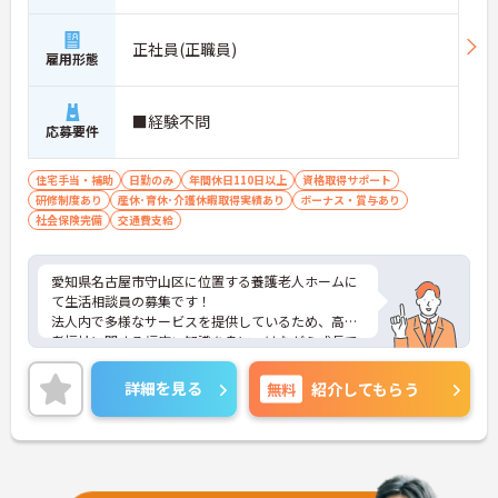
無理なく長く続けられる勤務環境が整っています。
・「年間休日113日」
正社員(正職員)
・有給休暇の取得も推奨
雇用形態
・日勤中心の働き方
→ オンオフのメリハリをつけながら働けます♪
―――――――――――――――
■経験不問
応募要件
■ 未経験・経験浅めでも安心の教育体制♪
新しい環境でもスタートしやすいサポートがありま
住宅手当・補助
日勤のみ
年間休日110日以上
資格取得サポート
す。
研修制度あり
産休･育休･介護休暇取得実績あり
ボーナス・賞与あり
・入職後はマンツーマンで指導
社会保険完備
交通費支給
・研修制度あり
・資格取得支援制度あり
→ 段階的に知識や経験を積みながら成長できます♪
愛知県名古屋市守山区に位置する養護老人ホームに
―――――――――――――――
て生活相談員の募集です！
■ 幅広い相談援助業務にチャレンジ♪
法人内で多様なサービスを提供しているため、高齢
者福祉に関する幅広い知識を身につけながら成長で
相談員として多彩な経験を積める環境です。
きる環境が整っています。
・入退去に関する相談対応
また、「年間休日121日」とお休みもしっかり確保
詳細を見る
無料
紹介してもらう
・ご家族との連絡調整
されており、福利厚生も充実。長い歴史を持つ安定
・短期入所サービスの調整業務
法人だからこそ、腰を据えて働きたい方や、地域福
・レクリエーション企画にも参加可能
祉に貢献したい方におすすめです！
→ 利用者様の暮らし全体を支えるやりがいがありま
す♪
―――――――――――――――