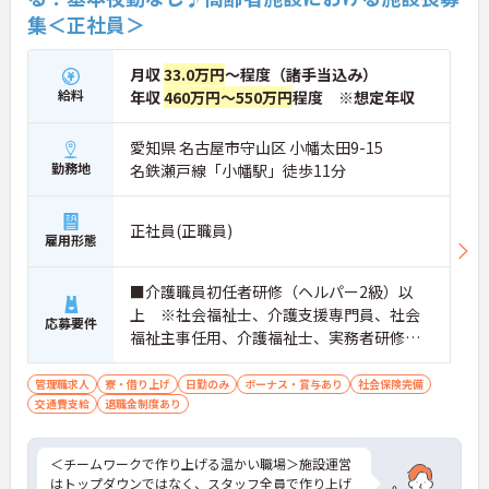
集＜正社員＞
月収
33.0万円
～程度（諸手当込み）
給料
年収
460万円～550万円
程度 ※想定年収
愛知県 名古屋市守山区 小幡太田9-15
勤務地
名鉄瀬戸線「小幡駅」徒歩11分
正社員(正職員)
雇用形態
■介護職員初任者研修（ヘルパー2級）以
上 ※社会福祉士、介護支援専門員、社会
応募要件
福祉主事任用、介護福祉士、実務者研修歓
迎 ■管理職、生活相談員、サービス提供責
任者、またはそれらに類する職種での業務
管理職求人
寮・借り上げ
日勤のみ
ボーナス・賞与あり
社会保険完備
交通費支給
退職金制度あり
経験をお持ちの方 ■普通自動車免許（AT
限定可）必須
＜チームワークで作り上げる温かい職場＞施設運営
はトップダウンではなく、スタッフ全員で作り上げ