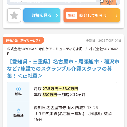
も魅力♪年間17日のリフレッシュ休暇もあり、ワー
クライフバランスを重視した働き方が叶います。ご
興味のある方には、面接対策ポイントなど、さらに
詳細を見る
無料
紹介してもらう
詳細をお話しいたしますのでお気軽にご相談くださ
い！
通所介護（デイサービス）
更新日：2026年08月04日
株式会社SOYOKAZE守山ケアコミュニティそよ風
株式会社SOYOKAZ
E
【愛知県・三重県】名古屋市・尾張旭市・稲沢市
など7施設でのスクランブル介護スタッフの募
集！＜正社員＞
月収
27.5万円～33.0万円
給料
年収
330万円
～月給×12ヶ月
愛知県 名古屋市守山区 西城2-13-26
ＪＲ中央本線(名古屋－塩尻)「小幡駅」徒歩
勤務地
15分