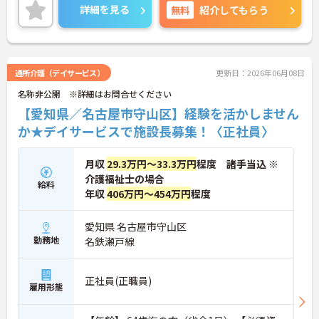
のポイントお伝えしますのでご気軽にお問い合わせ
詳細を見る
無料
紹介してもらう
ください。
通所介護（デイサービス）
更新日：2026年06月08日
名称非公開 ※詳細はお問合せください
【愛知県／名古屋市守山区】経験を活かしません
か★デイサービスで施設長募集！〈正社員〉
月収
29.3万円～33.3万円
程度 諸手当込 ※
介護福祉士の場合
給料
年収
406万円～454万円
程度
愛知県 名古屋市守山区
勤務地
名鉄瀬戸線
正社員(正職員)
雇用形態