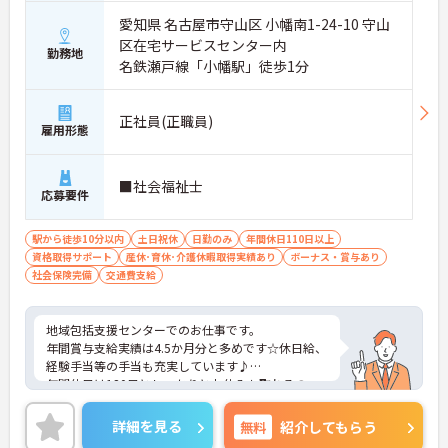
愛知県 名古屋市守山区 小幡南1-24-10 守山
区在宅サービスセンター内
勤務地
名鉄瀬戸線「小幡駅」徒歩1分
正社員(正職員)
雇用形態
■社会福祉士
応募要件
駅から徒歩10分以内
土日祝休
日勤のみ
年間休日110日以上
資格取得サポート
産休･育休･介護休暇取得実績あり
ボーナス・賞与あり
社会保険完備
交通費支給
地域包括支援センターでのお仕事です。
年間賞与支給実績は4.5か月分と多めです☆休日給、
経験手当等の手当も充実しています♪
年間休日は120日としっかりとお休みも取れるの
で、オンオフのメリハリをつけて勤務ができます！
ご興味をお持ちの方には詳細の情報や面接のポイン
詳細を見る
無料
紹介してもらう
トをお伝えしますのでお気軽にお問い合わせくださ