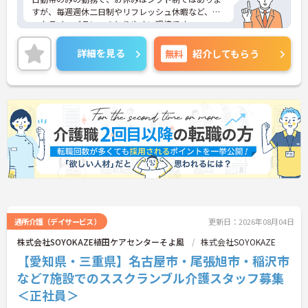
すが、毎週週休二日制やリフレッシュ休暇など、ワ
ークライフバランスのとりやすい環境です。
また、全国展開の会社なので、事業所間での研修・
講習等に参加でき、様々な情報共有ができるという
詳細を見る
無料
紹介してもらう
メリットもあります。ご興味のある方はお気軽にお
問い合わせください！
通所介護（デイサービス）
更新日：2026年08月04日
株式会社SOYOKAZE植田ケアセンターそよ風
株式会社SOYOKAZE
【愛知県・三重県】名古屋市・尾張旭市・稲沢市
など7施設でのススクランブル介護スタッフ募集
＜正社員＞