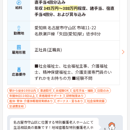
直手当4回分込み
給料
年収
345万円～388万円
程度、諸手当、宿直
手当4回分、および賞与込み
愛知県 名古屋市守山区 市場11-22
勤務地
名鉄瀬戸線「矢田(愛知)駅」徒歩8分
正社員(正職員)
雇用形態
■社会福祉士、社会福祉主事、介護福祉
士、精神保健福祉士、介護支援専門員のい
応募要件
ずれかをお持ちの方 ■経験不問
駅から徒歩10分以内
車通勤可
未経験OK
住宅手当・補助
日勤のみ
年間休日110日以上
資格取得サポート
研修制度あり
産休･育休･介護休暇取得実績あり
ボーナス・賞与あり
社会保険完備
交通費支給
名古屋市守山区に位置する特別養護老人ホームにて
生活相談員の募集です！地域密着型特別養護老人ホ