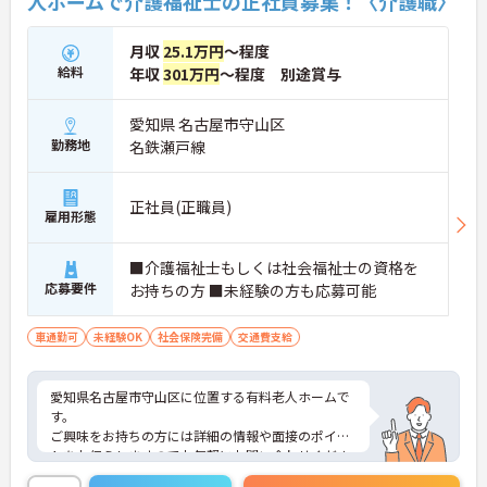
人ホームで介護福祉士の正社員募集！〈介護職〉
月収
25.1万円
～程度
給料
年収
301万円
～程度 別途賞与
愛知県 名古屋市守山区
勤務地
名鉄瀬戸線
正社員(正職員)
雇用形態
■介護福祉士もしくは社会福祉士の資格を
応募要件
お持ちの方 ■未経験の方も応募可能
車通勤可
未経験OK
社会保険完備
交通費支給
愛知県名古屋市守山区に位置する有料老人ホームで
す。
ご興味をお持ちの方には詳細の情報や面接のポイン
トをお伝えしますのでお気軽にお問い合わせくださ
いませ。