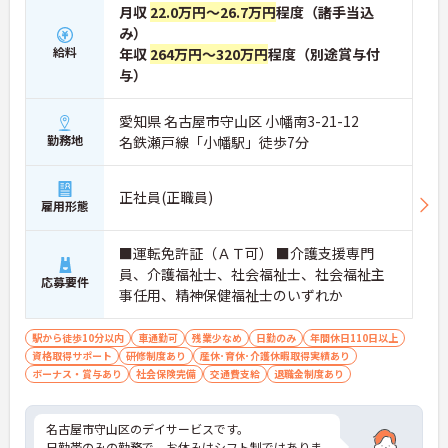
月収
22.0万円～26.7万円
程度（諸手当込
み）
給料
年収
264万円～320万円
程度（別途賞与付
与）
愛知県 名古屋市守山区 小幡南3-21-12
勤務地
名鉄瀬戸線「小幡駅」徒歩7分
正社員(正職員)
雇用形態
■運転免許証（ＡＴ可） ■介護支援専門
員、介護福祉士、社会福祉士、社会福祉主
応募要件
事任用、精神保健福祉士のいずれか
駅から徒歩10分以内
車通勤可
残業少なめ
日勤のみ
年間休日110日以上
資格取得サポート
研修制度あり
産休･育休･介護休暇取得実績あり
ボーナス・賞与あり
社会保険完備
交通費支給
退職金制度あり
名古屋市守山区のデイサービスです。
日勤帯のみの勤務で、お休みはシフト制ではありま