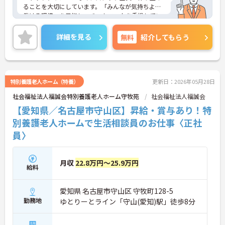
ることを大切にしています。「みんなが気持ちよく
働ける環境」を目指し、チームワークを重視してい
るのが特徴です。裁量が大きく任される部分も多い
ため、アイデアや気配りがダイレクトに施設の雰囲
詳細を見る
無料
紹介してもらう
気を良くし、スタッフの笑顔につながるやりがいを
感じられます。
＜学びを応援！充実の研修と資格手当＞「管理職専
用研修」をはじめ、コンプライアンス研修や職種別
専門研修など、成長を支えるプログラムが豊富で
特別養護老人ホーム（特養）
更新日：2026年05月28日
す。また、資格取得への評価も手厚く、スキルアッ
社会福祉法人福誠会特別養護老人ホーム守牧苑
社会福祉法人福誠会
プが収入アップにもつながります。
＜プライベートも大切にできる柔軟な働き方＞年間
【愛知県／名古屋市守山区】昇給・賞与あり！特
休日は117日あり、1時間単位で取得できる有給休暇
別養護老人ホームで生活相談員のお仕事〈正社
や、最大40日まで積み立てられる積立有給休暇な
員〉
ど、休みを取りやすい制度が整っています。
月収
22.8万円～25.9万円
給料
愛知県 名古屋市守山区 守牧町128-5
勤務地
ゆとりーとライン「守山(愛知)駅」徒歩8分