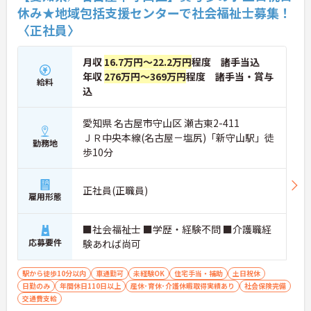
休み★地域包括支援センターで社会福祉士募集！
〈正社員〉
月収
16.7万円～22.2万円
程度 諸手当込
年収
276万円～369万円
程度 諸手当・賞与
給料
込
愛知県 名古屋市守山区 瀬古東2-411
ＪＲ中央本線(名古屋－塩尻)「新守山駅」徒
勤務地
歩10分
正社員(正職員)
雇用形態
■社会福祉士 ■学歴・経験不問 ■介護職経
応募要件
験あれば尚可
駅から徒歩10分以内
車通勤可
未経験OK
住宅手当・補助
土日祝休
日勤のみ
年間休日110日以上
産休･育休･介護休暇取得実績あり
社会保険完備
交通費支給