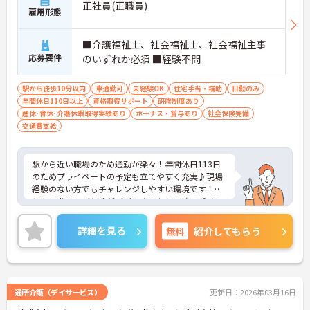
正社員(正職員)
雇用形態
■介護福祉士、社会福祉士、社会福祉主事
応募要件
のいずれか必須 ■経験不問
駅から徒歩10分以内
車通勤可
未経験OK
住宅手当・補助
日勤のみ
年間休日110日以上
資格取得サポート
研修制度あり
産休･育休･介護休暇取得実績あり
ボーナス・賞与あり
社会保険完備
交通費支給
駅から近い職場のため通勤が楽々！年間休日113日
のためプライベートの予定も立てやすく充実♪現場
経験のない方でもチャレンジしやすい環境です！こ
ちらの求人にご興味がございましたら面接のポイン
トもお伝えしますので是非ご応募お待ちしておりま
す。
詳細を見る
無料
紹介してもらう
通所介護（デイサービス）
更新日：2026年03月16日