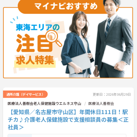
■ 福利厚生充実で将来も安心♪
―――――――――――――――
■ 「年間休日121日」♪働きやすさも魅力！
腰を据えて働きたい方にも嬉しい待遇です。
・賞与支給あり
仕事もプライベートも大切にしながら働ける環境で
・住宅手当あり
す。
・扶養手当あり
・「年間休日121日」と休日数が充実 ・日勤中心の
・退職金制度あり
勤務で生活リズムを整えやすい
→ 生活面や将来を支える制度が整っています♪
・有給休暇、育児休暇、介護休暇など各種制度が整
備
→ ワークライフバランスを大切にしながら長く活躍
しやすい職場です♪
―――――――――――――――
■ 昭和30年創設！安定基盤の社会福祉法人
地域に根差した歴史ある法人で安心して勤務できま
す。
通所介護（デイサービス）
更新日：2026年06月29日
・昭和30年から高齢者福祉事業を継続
・複数の高齢者福祉施設を運営
医療法人善樹会老人保健施設ウエルネス守山
医療法人善樹会
・退職共済制度など福利厚生も充実
【愛知県／名古屋市守山区】年間休日111日！駅
→ 安定した環境で長期的なキャリア形成を目指せま
す♪
チカ♪介護老人保健施設で支援相談員の募集＜正
―――――――――――――――
社員＞
■ 地域の高齢者を支えるやりがいある仕事