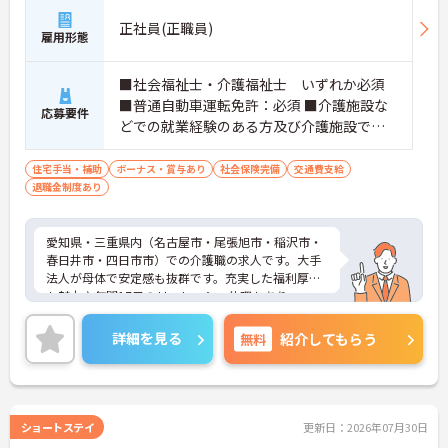
正社員(正職員)
雇用形態
■社会福祉士・介護福祉士 いずれか必須
■普通自動車運転免許：必須 ■介護施設な
応募要件
どでの就業経験のある方及び介護施設での
夜勤経験が有る方
住宅手当・補助
ボーナス・賞与あり
社会保険完備
交通費支給
退職金制度あり
愛知県・三重県内（名古屋市・尾張旭市・稲沢市・
春日井市・四日市市）での介護職の求人です。大手
法人が母体で安定感も抜群です。充実した福利厚生
も魅力♪年間17日のリフレッシュ休暇もあり、ワー
クライフバランスを重視した働き方が叶います。ご
興味のある方には、面接対策ポイントなど、さらに
詳細を見る
無料
紹介してもらう
詳細をお話しいたしますのでお気軽にご相談くださ
い！
ショートステイ
更新日：2026年07月30日