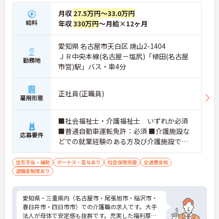
月収
27.5万円～33.0万円
給料
年収
330万円
～月給×12ヶ月
愛知県 名古屋市天白区 焼山2-1404
ＪＲ中央本線(名古屋－塩尻)「植田(名古屋
勤務地
市営)駅」バス・車4分
正社員(正職員)
雇用形態
■社会福祉士・介護福祉士 いずれか必須
■普通自動車運転免許：必須 ■介護施設な
応募要件
どでの就業経験のある方及び介護施設での
夜勤経験が有る方
住宅手当・補助
ボーナス・賞与あり
社会保険完備
交通費支給
退職金制度あり
愛知県・三重県内（名古屋市・尾張旭市・稲沢市・
春日井市・四日市市）での介護職の求人です。大手
法人が母体で安定感も抜群です。充実した福利厚生