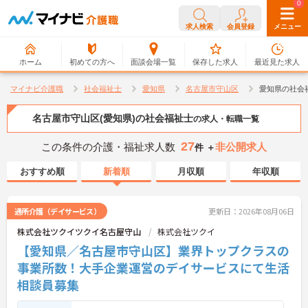
0
0
求人検索
会員登録
メニュー
ホーム
初めての方へ
面談会場一覧
保存した求人
最近見た求人
マイナビ介護職
社会福祉士
愛知県
名古屋市守山区
愛知県の社会
名古屋市守山区(愛知県)の社会福祉士
の求人・転職一覧
27
この条件の介護・福祉求人数
非公開求人
件 ＋
おすすめ順
新着順
月収順
年収順
通所介護（デイサービス）
更新日：2026年08月06日
株式会社ツクイツクイ名古屋守山
株式会社ツクイ
【愛知県／名古屋市守山区】業界トップクラスの
事業所数！大手企業運営のデイサービスにて生活
相談員募集