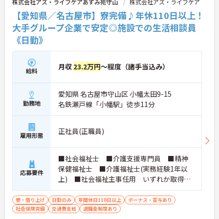
株式会社アズ・ライフケアあずみ苑守山
株式会社アズ・ライフケア
【愛知県／名古屋市】寮完備♪年休110日以上！
大手グループ企業で安定◎施設での生活相談員
《日勤》
月収
23.2万円
～程度（諸手当込み）
給料
愛知県 名古屋市守山区 小幡太田9-15
勤務地
名鉄瀬戸線「小幡駅」徒歩11分
正社員(正職員)
雇用形態
■社会福祉士 ■介護支援専門員 ■精神
保健福祉士 ■介護福祉士(実務経験1年以
応募要件
上) ■社会福祉主事任用 いずれか取得さ
れている方 ■普通自動車免許をお持ちの
方 ※厚生労働大臣が定める科目を3科目以上
寮・借り上げ
日勤のみ
年間休日110日以上
ボーナス・賞与あり
社会保険完備
交通費支給
履修していることが成績証明書の提示にて
退職金制度あり