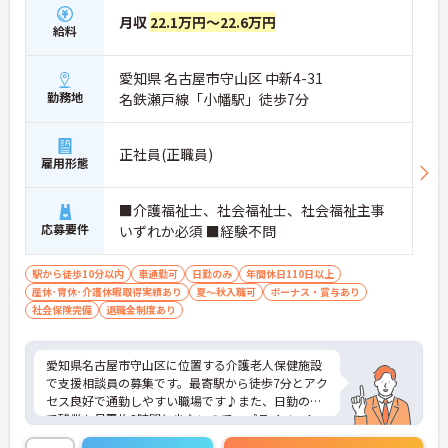
地域福祉に貢献したい方にぴったりの環境です。
月収
22.1万円～22.6万円
・養護老人ホームとして高齢者の生活をサポート
給料
・デイサービスやケアハウスも展開
・関係機関との連携を通じて地域を支援
愛知県 名古屋市守山区 中新4-31
→ 地域とのつながりを感じながら働ける職場です♪
―――――――――――――――
勤務地
名鉄瀬戸線「小幡駅」徒歩7分
■ 相談援助の専門性を活かせる環境！
生活相談員として知識や経験を活かせるポジション
正社員(正職員)
雇用形態
です。
・社会福祉主事または社会福祉士資格を活かせる
・利用者様やご家族への相談援助業務を担当
■介護福祉士、社会福祉士、社会福祉主事
・幅広い高齢者福祉サービスに触れられる環境
応募要件
いずれか必須 ■経験不問
→ 福祉の専門職として成長したい方にもおすすめで
す♪
駅から徒歩10分以内
車通勤可
日勤のみ
年間休日110日以上
産休･育休･介護休暇取得実績あり
夏～秋入職可
ボーナス・賞与あり
社会保険完備
退職金制度あり
愛知県名古屋市守山区に位置する介護老人保健施設
で支援相談員の募集です。最寄駅から徒歩7分とアク
セス良好で通勤しやすい職場です♪また、日勤のみ
で残業も月平均3時間と少ないので、プライベート
の時間を大切にできます！ご興味のある方はご面接