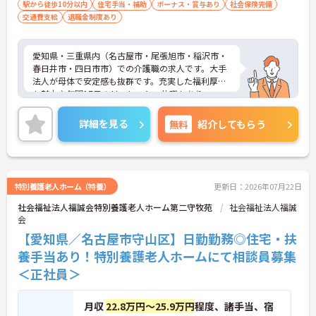
駅から徒歩10分以内
住宅手当・補助
ボーナス・賞与あり
社会保険完備
交通費支給
退職金制度あり
愛知県・三重県内（名古屋市・尾張旭市・稲沢市・
春日井市・四日市市）での介護職の求人です。大手
法人が母体で安定感も抜群です。充実した福利厚生
も魅力♪年間17日のリフレッシュ休暇もあり、ワー
クライフバランスを重視した働き方が叶います。ご
興味のある方には、面接対策ポイントなど、さらに
詳細を見る
無料
紹介してもらう
詳細をお話しいたしますのでお気軽にご相談くださ
い！
特別養護老人ホーム（特養）
更新日：2026年07月22日
社会福祉法人福誠会特別養護老人ホーム第二守牧苑
社会福祉法人福誠
会
【愛知県／名古屋市守山区】日勤勤務◎住宅・扶
養手当あり！特別養護老人ホームにて相談員募集
＜正社員＞
月収
22.8万円～25.9万円
程度、諸手当、宿