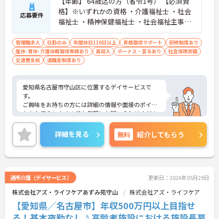
【年齢】 64歳迄の方（省令1号） 【必須資
格】※いずれかの資格 ・介護福祉士 ・社会
応募要件
福祉士 ・精神保健福祉士 ・社会福祉主事
【必須経験】 ・介護実務経験 ・介護サービ
スマネジメントに関する実務経験 ・運営マ
管理職求人
日勤のみ
年間休日110日以上
資格取得サポート
研修制度あり
産休･育休･介護休暇取得実績あり
ネジメントに関する実務経験 ・チームマネ
高収入
ボーナス・賞与あり
社会保険完備
交通費支給
退職金制度あり
ジメントに関する実務経験 【歓迎資格】 普
通自動車運転免許（AT可）
愛知県名古屋市守山区に位置するデイサービスで
す。
ご興味をお持ちの方には詳細の情報や面接のポイン
トをお伝えしますのでお気軽にお問い合わせくださ
いませ。
詳細を見る
無料
紹介してもらう
通所介護（デイサービス）
更新日：2026年05月29日
株式会社アズ・ライフケアあずみ苑守山
株式会社アズ・ライフケア
【愛知県／名古屋市】年収500万円以上目指せ
る！基本夜勤なし♪高齢者施設における施設長募