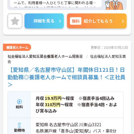
ームで、利用者様一人ひとりと丁寧に関われる環境
です。定員29名の小規模施設だからこそ、ご本人や
ご家族との距離が近く、生活相談員として入退去支
援やご家族対応、短期入所の調整など幅広い業務に
詳細を見る
無料
紹介してもらう
携わることができます。ユニットケアを大切にして
おり、利用者様の暮らしに寄り添った支援を実践し
やすい職場です！また年間休日113日や各種手当な
ど待遇面も充実しており、長く安心して働きやすい
環境が整っております！
養護老人ホーム
更新日：2026年07月21日
社会福祉法人愛知玉葉会養護老人ホーム尾張荘
社会福祉法人愛知玉葉
会
―――――――――――――――
【愛知県／名古屋市守山区】年間休日121日！日
■ 29名だからできる丁寧な支援♪
勤勤務◎養護老人ホームで相談員募集！＜正社員
＞
少人数だからこそ、利用者様一人ひとりと深く関わ
れます。
・地域密着型特別養護老人ホームでの勤務
月収
19.9万円
～程度 ※宿直手当4回込み
・定員29名の小規模施設
年収
310万円
～程度 ※宿直手当4回・およ
・ユニットケアを大切にした支援環境
給料
→ 利用者様の生活に寄り添った支援を実践しやすい
び賞与込み
職場です♪
―――――――――――――――
愛知県 名古屋市守山区 川東山3321
■ プライベートも大切にできる働き方♪
勤務地
名鉄瀬戸線「喜多山(愛知)駅」バス・車8分