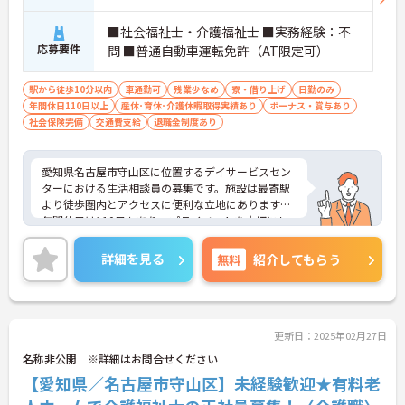
■社会福祉士・介護福祉士 ■実務経験：不
応募要件
問 ■普通自動車運転免許（AT限定可）
駅から徒歩10分以内
車通勤可
残業少なめ
寮・借り上げ
日勤のみ
年間休日110日以上
産休･育休･介護休暇取得実績あり
ボーナス・賞与あり
社会保険完備
交通費支給
退職金制度あり
愛知県名古屋市守山区に位置するデイサービスセン
ターにおける生活相談員の募集です。施設は最寄駅
より徒歩圏内とアクセスに便利な立地にあります。
年間休日は110日もあり、プライベートを大切にし
ながらご勤務いただけます。ご利用者に寄り添っ
て、その方に最適なサービスの提供を行っていただ
詳細を見る
無料
紹介してもらう
ける方を募集しています。
ご興味のある方には、面接対策ポイントなど、さら
に詳細をお話しいたしますのでお気軽にご相談くだ
さい！
更新日：2025年02月27日
名称非公開 ※詳細はお問合せください
【愛知県／名古屋市守山区】未経験歓迎★有料老