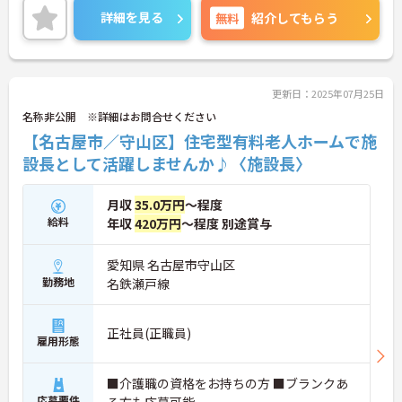
ため、アイデアや気配りがダイレクトに施設の雰囲
詳細を見る
無料
紹介してもらう
気を良くし、スタッフの笑顔につながるやりがいを
感じられます。
＜学びを応援！充実の研修と資格手当＞「管理職専
用研修」をはじめ、コンプライアンス研修や職種別
専門研修など、成長を支えるプログラムが豊富で
更新日：2025年07月25日
す。また、資格取得への評価も手厚く、スキルアッ
名称非公開 ※詳細はお問合せください
プが収入アップにもつながります。
【名古屋市／守山区】住宅型有料老人ホームで施
＜プライベートも大切にできる柔軟な働き方＞年間
休日は117日あり、1時間単位で取得できる有給休暇
設長として活躍しませんか♪〈施設長〉
や、最大40日まで積み立てられる積立有給休暇な
ど、休みを取りやすい制度が整っています。
月収
35.0万円
～程度
給料
年収
420万円
～程度 別途賞与
愛知県 名古屋市守山区
勤務地
名鉄瀬戸線
正社員(正職員)
雇用形態
■介護職の資格をお持ちの方 ■ブランクあ
応募要件