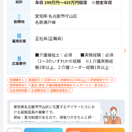
給料
年収
399万円～435万円
程度 ※想定年収
愛知県 名古屋市守山区
勤務地
名鉄瀬戸線
正社員(正職員)
雇用形態
■介護福祉士：必須 ■実務経験：必須
（1～3のいずれかの経験 ※1.介護実務経
応募要件
験3年以上、2.介護リーダー経験1年以上、3.
生活相談員業務経験1年以上） ■普通自
動車運転免許（AT限定可）：必須
管理職求人
車通勤可
日勤のみ
年間休日110日以上
資格取得サポート
研修制度あり
産休･育休･介護休暇取得実績あり
ボーナス・賞与あり
社会保険完備
交通費支給
退職金制度あり
愛知県名古屋市守山区に位置するデイサービスにお
ける副施設長の募集です。
昇給・賞与制度があるので、頑張りがきちんと評価
される環境です。また、年間休日は110日もあり、
プライベートとのメリハリのある働き方が可能で