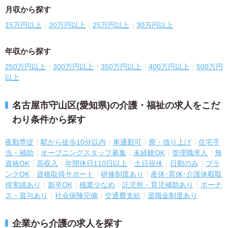
月収から探す
15万円以上
20万円以上
25万円以上
30万円以上
年収から探す
250万円以上
300万円以上
350万円以上
400万円以上
500万円
以上
名古屋市守山区(愛知県)の介護・福祉の求人をこだ
わり条件から探す
夜勤専従
駅から徒歩10分以内
車通勤可
寮・借り上げ
住宅手
当・補助
オープニングスタッフ募集
未経験OK
管理職求人
無
資格OK
高収入
年間休日110日以上
土日祝休
日勤のみ
ブラ
ンクOK
資格取得サポート
研修制度あり
産休･育休･介護休暇取
得実績あり
新卒OK
残業少なめ
託児所・育児補助あり
ボーナ
ス・賞与あり
社会保険完備
交通費支給
退職金制度あり
企業から介護の求人を探す