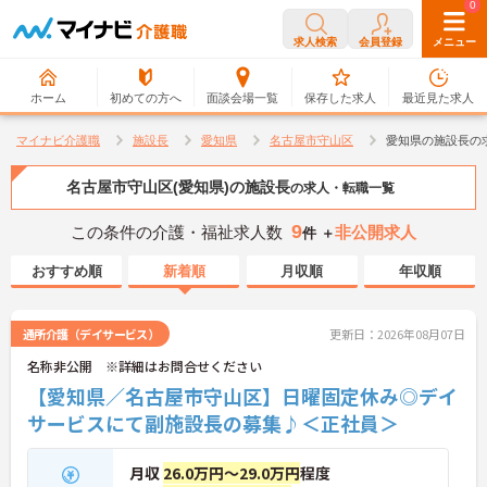
0
0
求人検索
会員登録
メニュー
ホーム
初めての方へ
面談会場一覧
保存した求人
最近見た求人
マイナビ介護職
施設長
愛知県
名古屋市守山区
愛知県の施設長の
名古屋市守山区(愛知県)の施設長
の求人・転職一覧
9
この条件の介護・福祉求人数
非公開求人
件 ＋
おすすめ順
新着順
月収順
年収順
通所介護（デイサービス）
更新日：2026年08月07日
名称非公開 ※詳細はお問合せください
【愛知県／名古屋市守山区】日曜固定休み◎デイ
サービスにて副施設長の募集♪＜正社員＞
月収
26.0万円～29.0万円
程度