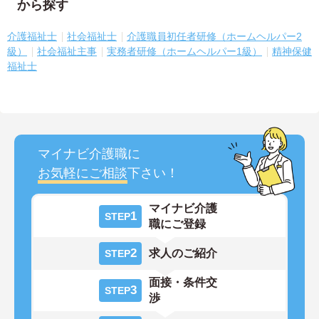
から探す
介護福祉士
社会福祉士
介護職員初任者研修（ホームヘルパー2
級）
社会福祉主事
実務者研修（ホームヘルパー1級）
精神保健
福祉士
マイナビ介護職に
お気軽にご相談
下さい！
マイナビ介護
1
STEP
職にご登録
2
求人のご紹介
STEP
面接・条件交
3
STEP
渉