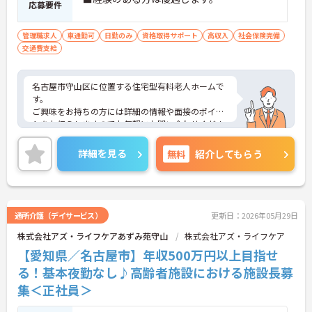
応募要件
管理職求人
車通勤可
日勤のみ
資格取得サポート
高収入
社会保険完備
交通費支給
名古屋市守山区に位置する住宅型有料老人ホームで
す。
ご興味をお持ちの方には詳細の情報や面接のポイン
トをお伝えしますのでお気軽にお問い合わせくださ
いませ。
詳細を見る
無料
紹介してもらう
通所介護（デイサービス）
更新日：2026年05月29日
株式会社アズ・ライフケアあずみ苑守山
株式会社アズ・ライフケア
【愛知県／名古屋市】年収500万円以上目指せ
る！基本夜勤なし♪高齢者施設における施設長募
集＜正社員＞