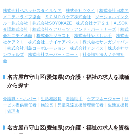
株式会社ベネッセスタイルケア
株式会社ツクイ
株式会社日本ア
メニティライフ協会
ＳＯＭＰＯケア株式会社
ソーシャルインク
ルー株式会社
株式会社SOYOKAZE
株式会社ケア２１
ALSOK
介護株式会社
株式会社ケアリッツ・アンド・パートナーズ
株式
会社ニチイ学館
株式会社ソラスト
株式会社やさしい手
株式会
社ケア２１
株式会社ニチイケアパレス
株式会社サンガジャパン
株式会社川島コーポレーション
株式会社アンビス
株式会社サ
ンウェルズ
株式会社スーパー・コート
社会福祉法人ノテ福祉
会
名古屋市守山区(愛知県)の介護・福祉の求人を職種
から探す
介護職・ヘルパー
生活相談員
看護助手
ケアマネージャー
サ
ービス提供責任者
施設長
児童発達支援管理責任者
生活支援員
管理者
名古屋市守山区(愛知県)の介護・福祉の求人を資格