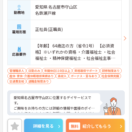
愛知県 名古屋市守山区
勤務地
名鉄瀬戸線
正社員(正職員)
雇用形態
【年齢】 64歳迄の方（省令1号） 【必須資
格】※いずれかの資格 ・介護福祉士 ・社会
応募要件
福祉士 ・精神保健福祉士 ・社会福祉主事
【必須経験】 ・介護実務経験 ・介護サービ
スマネジメントに関する実務経験 ・運営マ
管理職求人
日勤のみ
年間休日110日以上
資格取得サポート
研修制度あり
産休･育休･介護休暇取得実績あり
ネジメントに関する実務経験 ・チームマネ
高収入
ボーナス・賞与あり
社会保険完備
交通費支給
退職金制度あり
ジメントに関する実務経験 【歓迎資格】 普
通自動車運転免許（AT可）
愛知県名古屋市守山区に位置するデイサービスで
す。
ご興味をお持ちの方には詳細の情報や面接のポイン
トをお伝えしますのでお気軽にお問い合わせくださ
いませ。
詳細を見る
無料
紹介してもらう