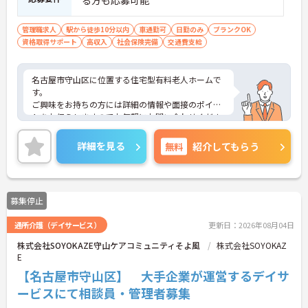
る方も応募可能
管理職求人
駅から徒歩10分以内
車通勤可
日勤のみ
ブランクOK
資格取得サポート
高収入
社会保険完備
交通費支給
名古屋市守山区に位置する住宅型有料老人ホームで
す。
ご興味をお持ちの方には詳細の情報や面接のポイン
トをお伝えしますのでお気軽にお問い合わせくださ
いませ。
詳細を見る
無料
紹介してもらう
募集停止
通所介護（デイサービス）
更新日：2026年08月04日
株式会社SOYOKAZE守山ケアコミュニティそよ風
株式会社SOYOKAZ
E
【名古屋市守山区】 大手企業が運営するデイサ
ービスにて相談員・管理者募集