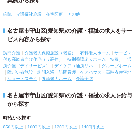
業態から探す
病院
介護福祉施設
在宅医療
その他
名古屋市守山区(愛知県)の介護・福祉の求人をサー
ビス内容から探す
訪問介護
介護老人保健施設（老健）
有料老人ホーム
サービス
付き高齢者向け住宅（サ高住）
特別養護老人ホーム（特養）
通
所介護（デイサービス）
デイケア（通所リハ）
グループホーム
障がい者施設
訪問入浴
訪問看護
ケアハウス・高齢者住宅地
ショートステイ
養護老人ホーム
介護予防
名古屋市守山区(愛知県)の介護・福祉の求人を給与
から探す
時給から探す
850円以上
1000円以上
1200円以上
1400円以上