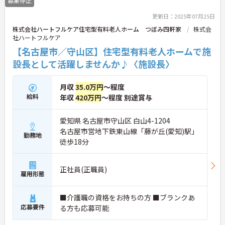
募集停止
更新日：2025年07月25日
株式会社ハートフルケア住宅型有料老人ホーム つぼみ四軒家
株式会
社ハートフルケア
【名古屋市／守山区】住宅型有料老人ホームで施
設長として活躍しませんか♪〈施設長〉
月収
35.0万円
～程度
給料
年収
420万円
～程度 別途賞与
愛知県 名古屋市守山区 白山4-1204
名古屋市営地下鉄東山線「藤が丘(愛知)駅」
勤務地
徒歩18分
正社員(正職員)
雇用形態
■介護職の資格をお持ちの方 ■ブランクあ
応募要件
る方も応募可能