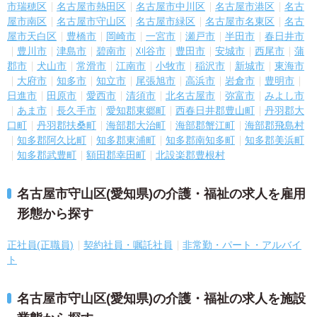
市瑞穂区
名古屋市熱田区
名古屋市中川区
名古屋市港区
名古
屋市南区
名古屋市守山区
名古屋市緑区
名古屋市名東区
名古
屋市天白区
豊橋市
岡崎市
一宮市
瀬戸市
半田市
春日井市
豊川市
津島市
碧南市
刈谷市
豊田市
安城市
西尾市
蒲
郡市
犬山市
常滑市
江南市
小牧市
稲沢市
新城市
東海市
大府市
知多市
知立市
尾張旭市
高浜市
岩倉市
豊明市
日進市
田原市
愛西市
清須市
北名古屋市
弥富市
みよし市
あま市
長久手市
愛知郡東郷町
西春日井郡豊山町
丹羽郡大
口町
丹羽郡扶桑町
海部郡大治町
海部郡蟹江町
海部郡飛島村
知多郡阿久比町
知多郡東浦町
知多郡南知多町
知多郡美浜町
知多郡武豊町
額田郡幸田町
北設楽郡豊根村
名古屋市守山区(愛知県)の介護・福祉の求人を雇用
形態から探す
正社員(正職員)
契約社員・嘱託社員
非常勤・パート・アルバイ
ト
名古屋市守山区(愛知県)の介護・福祉の求人を施設