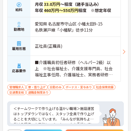
月収
33.0万円
～程度（諸手当込み）
給料
年収
460万円～550万円
程度 ※想定年収
愛知県 名古屋市守山区 小幡太田9-15
勤務地
名鉄瀬戸線「小幡駅」徒歩11分
正社員(正職員)
雇用形態
■介護職員初任者研修（ヘルパー2級）以
上 ※社会福祉士、介護支援専門員、社会
応募要件
福祉主事任用、介護福祉士、実務者研修歓
迎 ■管理職、生活相談員、サービス提供責
任者、またはそれらに類する職種での業務
管理職求人
寮・借り上げ
日勤のみ
ボーナス・賞与あり
社会保険完備
交通費支給
退職金制度あり
経験をお持ちの方 ■普通自動車免許（AT
限定可）必須
＜チームワークで作り上げる温かい職場＞施設運営
はトップダウンではなく、スタッフ全員で作り上げ
ることを大切にしています。「みんなが気持ちよく
働ける環境」を目指し、チームワークを重視してい
るのが特徴です。裁量が大きく任される部分も多い