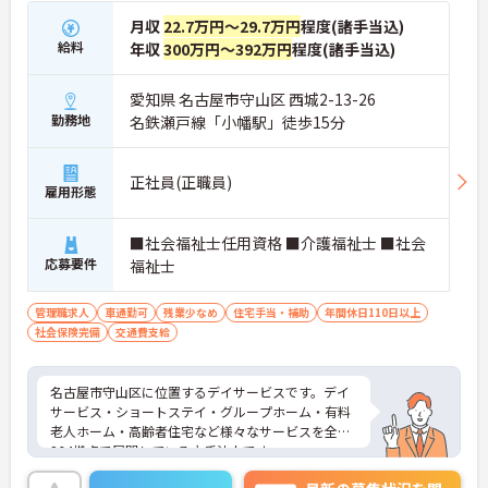
月収
22.7万円～29.7万円
程度(諸手当込)
給料
年収
300万円～392万円
程度(諸手当込)
愛知県 名古屋市守山区 西城2-13-26
勤務地
名鉄瀬戸線「小幡駅」徒歩15分
正社員(正職員)
雇用形態
■社会福祉士任用資格 ■介護福祉士 ■社会
応募要件
福祉士
管理職求人
車通勤可
残業少なめ
住宅手当・補助
年間休日110日以上
社会保険完備
交通費支給
名古屋市守山区に位置するデイサービスです。デイ
サービス・ショートステイ・グループホーム・有料
老人ホーム・高齢者住宅など様々なサービスを全国
264拠点で展開している大手法人です。
駐車場が完備されていて、マイカー通勤が可能なた