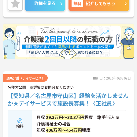
す。
詳細を見る
無料
紹介してもらう
ご興味のある方には、面接対策ポイントなど、さら
に詳細をご案内しますのでお気軽にご相談くださ
い！
通所介護（デイサービス）
更新日：2026年08月07日
名称非公開 ※詳細はお問合せください
【愛知県／名古屋市守山区】経験を活かしません
か★デイサービスで施設長募集！〈正社員〉
月収
29.3万円～33.3万円
程度 諸手当込 ※
介護福祉士の場合
給料
年収
406万円～454万円
程度