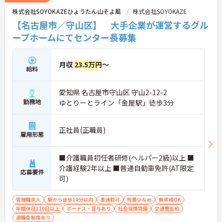
株式会社SOYOKAZEひょうたん山そよ風
株式会社SOYOKAZE
【名古屋市／守山区】 大手企業が運営するグル
ープホームにてセンター長募集
月収
23.5万円
～
給料
愛知県 名古屋市守山区 守山2-12-2
勤務地
ゆとりーとライン「金屋駅」徒歩3分
正社員(正職員)
雇用形態
■介護職員初任者研修(ヘルパー2級)以上 ■
介護経験2年以上 ■普通自動車免許(AT限定
応募要件
可)
管理職求人
駅から徒歩10分以内
車通勤可
残業少なめ
無資格OK
年間休日110日以上
ボーナス・賞与あり
社会保険完備
交通費支給
退職金制度あり