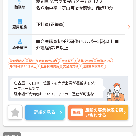
愛知県 名古屋市守山区 守山2-12-2
勤務地
名鉄瀬戸線「守山自衛隊前駅」徒歩10分
正社員(正職員)
雇用形態
■介護職員初任者研修(ヘルパー2級)以上 ■
応募要件
介護経験2年以上
管理職求人
駅から徒歩10分以内
車通勤可
残業少なめ
無資格OK
年間休日110日以上
社会保険完備
交通費支給
退職金制度あり
名古屋市守山区に位置する大手企業が運営するグル
ープホームです。
駐車場が完備されていて、マイカー通勤が可能なた
め、通勤に便利です。
残業時間はほとんど発生しません。プライベートと
最新の募集状況を問
メリハリをつけて勤務できます。
詳細を見る
無料
い合わせる
ご興味をお持ちの方には、詳細の情報や面接のポイ
ントをお伝えしますのでお気軽にお問い合わせくだ
さい。