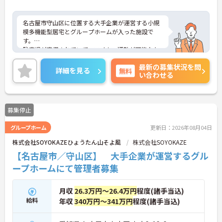
名古屋市守山区に位置する大手企業が運営する小規
模多機能型居宅とグループホームが入った施設で
す。
駐車場が完備されていて、マイカー通勤が可能なた
め、通勤に便利です。
最新の募集状況を問
残業時間はほとんど発生しません。プライベートと
詳細を見る
無料
い合わせる
メリハリをつけて勤務できます。
ご興味をお持ちの方には、詳細の情報や面接のポイ
ントをお伝えしますのでお気軽にお問い合わせくだ
さい。
募集停止
グループホーム
更新日：2026年08月04日
株式会社SOYOKAZEひょうたん山そよ風
株式会社SOYOKAZE
【名古屋市／守山区】 大手企業が運営するグル
ープホームにて管理者募集
月収
26.3万円～26.4万円
程度(諸手当込)
給料
年収
340万円～341万円
程度(諸手当込)