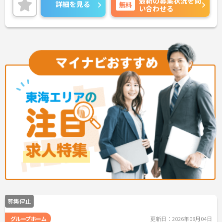
最新の募集状況を問
め、通勤に便利です。
詳細を見る
無料
い合わせる
また、年間休日120日以上、日曜日が固定休日なの
で、プライベートの予定が立てやすいですし、自分
の時間を大切にしたい方にぴったりです。
ご興味をお持ちの方には、詳細の情報や面接のポイ
ントをお伝えしますのでお気軽にお問い合わせくだ
さい。
募集停止
グループホーム
更新日：2026年08月04日