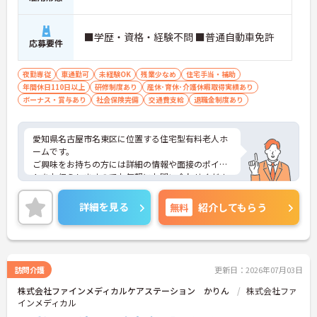
■学歴・資格・経験不問 ■普通自動車免許
応募要件
夜勤専従
車通勤可
未経験OK
残業少なめ
住宅手当・補助
年間休日110日以上
研修制度あり
産休･育休･介護休暇取得実績あり
ボーナス・賞与あり
社会保険完備
交通費支給
退職金制度あり
愛知県名古屋市名東区に位置する住宅型有料老人ホ
ームです。
ご興味をお持ちの方には詳細の情報や面接のポイン
トをお伝えしますのでお気軽にお問い合わせくださ
いませ。
詳細を見る
無料
紹介してもらう
訪問介護
更新日：2026年07月03日
株式会社ファインメディカルケアステーション かりん
株式会社ファ
インメディカル