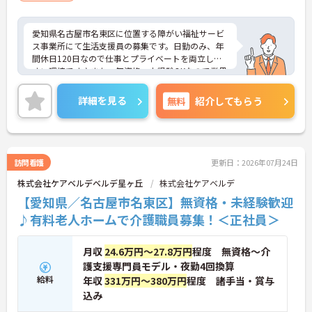
愛知県名古屋市名東区に位置する障がい福祉サービ
ス事業所にて生活支援員の募集です。日勤のみ、年
間休日120日なので仕事とプライベートを両立しや
すい環境です♪また、無資格、未経験OKなので業界
未経験の方も安心してスタートできます！ご興味の
ある方はご面接のポイントお伝えしますのでご気軽
詳細を見る
無料
紹介してもらう
にお問い合わせください。
訪問看護
更新日：2026年07月24日
株式会社ケアベルデベルデ星ヶ丘
株式会社ケアベルデ
【愛知県／名古屋市名東区】無資格・未経験歓迎
♪有料老人ホームで介護職員募集！＜正社員＞
月収
24.6万円～27.8万円
程度 無資格～介
護支援専門員モデル・夜勤4回換算
給料
年収
331万円～380万円
程度 諸手当・賞与
込み