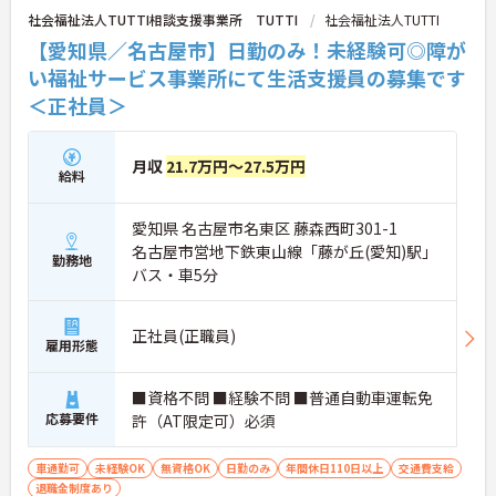
担を大きく軽減しています。
社会福祉法人TUTTI相談支援事業所 TUTTI
社会福祉法人TUTTI
・業務の効率化により月の平均残業時間は10時間程
【愛知県／名古屋市】日勤のみ！未経験可◎障が
度と少なく、体力的なゆとりを持ってご入居者様と
い福祉サービス事業所にて生活支援員の募集です
向き合えます。
＜正社員＞
【ご家族も安心できる、圧倒的な福利厚生が整って
います】
・ご家族分も含めて年間3万円までの医療費補助
月収
21.7万円～27.5万円
給料
や、教育サービスの70%割引など、生活全体を支え
る独自の福利厚生が利用できます。
・小学校3年生までの時短・夜勤免除制度があり、
愛知県 名古屋市名東区 藤森西町301-1
男性の育休取得実績も豊富なため、ライフステージ
名古屋市営地下鉄東山線「藤が丘(愛知)駅」
が変化しても安心です。
勤務地
バス・車5分
【プライベートとの両立がしやすい環境です】
・有給取得促進手当の支給や、5連休以上の長期休
正社員(正職員)
暇を取得できる仕組みがあり、しっかりと心身をリ
雇用形態
フレッシュできます。
・中途入社比率が6割を超えており、風通しが良
く、新しい方もこれまでの経験を活かしてすぐに馴
■資格不問 ■経験不問 ■普通自動車運転免
染める温かい社風です。
応募要件
許（AT限定可）必須
車通勤可
未経験OK
無資格OK
日勤のみ
年間休日110日以上
交通費支給
退職金制度あり