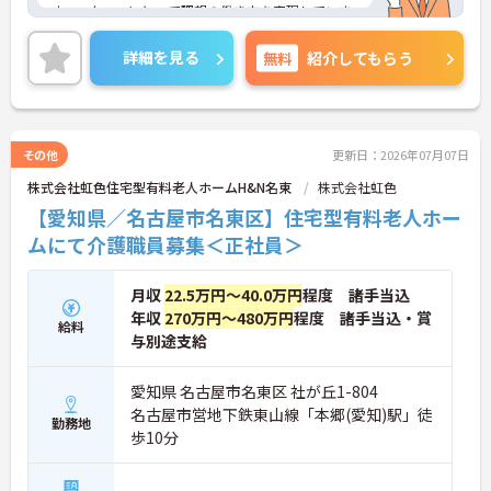
す。スタッフにとって理想の働き方を実現していま
す◎
経験は問いません！どなたでも介護のお仕事にチャ
詳細を見る
無料
紹介してもらう
レンジできる環境です♪
ご興味をお持ちの方はお気軽にお問い合わせくださ
い。
その他
更新日：2026年07月07日
株式会社虹色住宅型有料老人ホームH&N名東
株式会社虹色
【愛知県／名古屋市名東区】住宅型有料老人ホー
ムにて介護職員募集＜正社員＞
月収
22.5万円～40.0万円
程度 諸手当込
年収
270万円～480万円
程度 諸手当込・賞
給料
与別途支給
愛知県 名古屋市名東区 社が丘1-804
名古屋市営地下鉄東山線「本郷(愛知)駅」徒
勤務地
歩10分