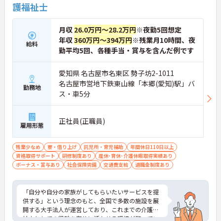
護福祉士
です】
・独自の社内資格「マジ神制度」があり、認定され
ると1資格につき月1万円（最大4万円）の手当が加
月収
26.0万円～28.2万円
※夜勤5回想定
算されます。
年収
360万円～394万円
※残業月10時間、夜
・ケアマネジャーの受験料や対策講座、更新費用ま
給料
で全額補助されるため、次のステップアップを自己
勤平均5回、各種手当・賞与を含んだ例です
負担なく目指せます。
愛知県 名古屋市名東区 勢子坊2-1011
【最先端のDX導入で、身体的・精神的な負担を軽
名古屋市営地下鉄東山線「本郷(愛知)駅」バ
減】
勤務地
ス・車5分
・スマホ記録や睡眠センサーを活用したデータに基
づくケアにより、夜間巡視や申し送りなどの業務負
担を大きく軽減しています。
正社員(正職員)
・業務の効率化により月の平均残業時間は10時間程
雇用形態
度と少なく、体力的なゆとりを持ってご入居者様と
向き合えます。
残業少なめ
寮・借り上げ
託児所・育児補助
年間休日110日以上
資格取得サポート
【ご家族も安心できる、圧倒的な福利厚生が整って
研修制度あり
産休･育休･介護休暇取得実績あり
ボーナス・賞与あり
います】
社会保険完備
交通費支給
退職金制度あり
・ご家族分も含めて年間3万円までの医療費補助
や、教育サービスの70%割引など、生活全体を支え
る独自の福利厚生が利用できます。
「自分や自分の家族がしてもらいたいサービスを提
・小学校3年生までの時短・夜勤免除制度があり、
供する」という理念のもと、全国で多数の施設を展
男性の育休取得実績も豊富なため、ライフステージ
開する大手法人が運営しており、これまでの介護福
が変化しても安心です。
祉士としての経験を存分に活かせる環境が整ってい