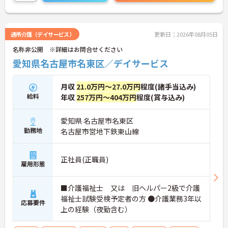
さい！
通所介護（デイサービス）
更新日：2026年08月05日
名称非公開 ※詳細はお問合せください
愛知県名古屋市名東区／デイサービス
月収
21.0万円～27.0万円
程度(諸手当込み)
給料
年収
257万円～404万円
程度(賞与込み)
愛知県 名古屋市名東区
勤務地
名古屋市営地下鉄東山線
正社員(正職員)
雇用形態
■介護福祉士 又は 旧ヘルパー2級で介護
福祉士試験受検予定者の方 ●介護業務3年以
応募要件
上の経験（夜勤含む）