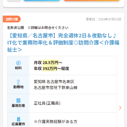
可能であったりとプライベートとの両立をされたい
方にもおすすめの求人です。
ご興味をお持ちの方には、詳細の情報や面接のポイ
ントをお伝えしますのでお気軽にお問い合わせくだ
訪問介護
更新日：2026年07月15日
さい。
名称非公開 ※詳細はお問合せください
【愛知県／名古屋市】完全週休2日＆夜勤なし♪
IT化で業務効率化＆評価制度◎訪問介護＜介護福
祉士＞
月収
28.5万円
～
給料
年収
392万円
～程度
愛知県 名古屋市名東区
勤務地
名古屋市営地下鉄東山線
正社員(正職員)
雇用形態
※介護実務経験がある方
応募要件