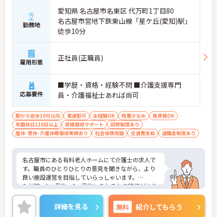
愛知県 名古屋市名東区 代万町1丁目80
名古屋市営地下鉄東山線「星ケ丘(愛知)駅」
勤務地
徒歩10分
正社員(正職員)
雇用形態
■学歴・資格・経験不問 ■介護支援専門
応募要件
員・介護福祉士あれば尚可
駅から徒歩10分以内
車通勤可
未経験OK
残業少なめ
無資格OK
年間休日110日以上
資格取得サポート
研修制度あり
産休･育休･介護休暇取得実績あり
社会保険完備
交通費支給
退職金制度あり
名古屋市にある有料老人ホームにて介護士の求人で
す。職員のひとりひとりの意見を聞きながら、より
良い施設運営を目指していらっしゃいます。
入社時、1ヶ月後、3ヶ月後とそれぞれで研修があり
ますので、介護が未経験・経験が浅くて不安という
方でも安心してください。
詳細を見る
無料
紹介してもらう
また、残業は少なめであったり、7日連休の取得も