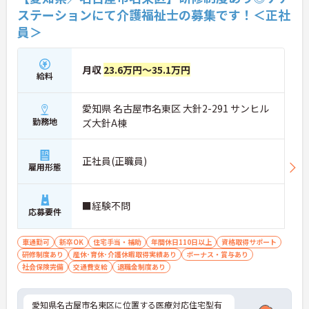
ステーションにて介護福祉士の募集です！＜正社
員＞
月収
23.6万円～35.1万円
給料
愛知県 名古屋市名東区 大針2-291 サンヒル
勤務地
ズ大針A棟
正社員(正職員)
雇用形態
■経験不問
応募要件
車通勤可
新卒OK
住宅手当・補助
年間休日110日以上
資格取得サポート
研修制度あり
産休･育休･介護休暇取得実績あり
ボーナス・賞与あり
社会保険完備
交通費支給
退職金制度あり
愛知県名古屋市名東区に位置する医療対応住宅型有