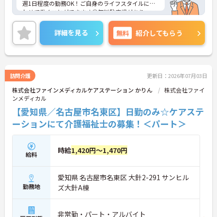
週1日程度の勤務OK！ご自身のライフスタイルに合
わせて働くことができます◎無料駐車場があり、マ
イカー通勤も可能◎離れた地域にお住まいの方もス
トレス無く通勤していただけます！
詳細を見る
無料
紹介してもらう
ご興味のある方には、面接対策ポイントなど、さら
に詳細をお話しいたしますのでお気軽にご相談くだ
さい！
訪問介護
更新日：2026年07月03日
株式会社ファインメディカルケアステーション かりん
株式会社ファイ
ンメディカル
【愛知県／名古屋市名東区】日勤のみ☆ケアステ
ーションにて介護福祉士の募集！＜パート＞
時給
1,420円～1,470円
給料
愛知県 名古屋市名東区 大針2-291 サンヒル
勤務地
ズ大針A棟
非常勤・パート・アルバイト