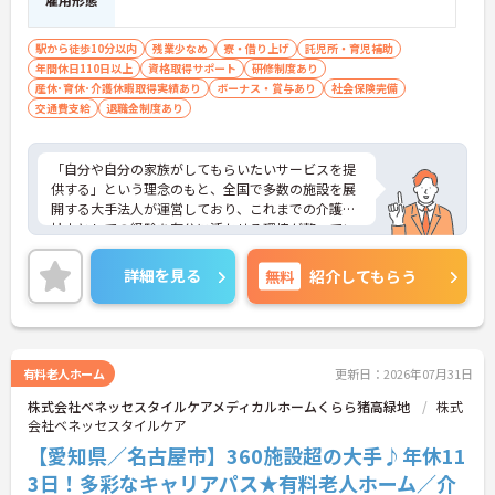
駅から徒歩10分以内
残業少なめ
寮・借り上げ
託児所・育児補助
年間休日110日以上
資格取得サポート
研修制度あり
産休･育休･介護休暇取得実績あり
ボーナス・賞与あり
社会保険完備
交通費支給
退職金制度あり
「自分や自分の家族がしてもらいたいサービスを提
供する」という理念のもと、全国で多数の施設を展
開する大手法人が運営しており、これまでの介護福
祉士としての経験を存分に活かせる環境が整ってい
ます。最大の魅力は、専門性を正当に評価する独自
の社内資格「マジ神制度」。認知症ケア等の分野で
詳細を見る
無料
紹介してもらう
認定されると最大月4万円の手当が加算され、確実
な収入アップが可能です。また、スマホでの記録入
力や睡眠センサー等のDX化により、夜間業務などの
身体的負担が大きく軽減されています。ご家族も対
象となる年間3万円の医療費補助など大手ならでは
有料老人ホーム
更新日：2026年07月31日
の圧倒的な福利厚生のもと、ケアマネジャーへのス
株式会社ベネッセスタイルケアメディカルホームくらら猪高緑地
株式
テップアップ等、介護のプロとして長期的なキャリ
会社ベネッセスタイルケア
アを築けます。
【愛知県／名古屋市】360施設超の大手♪年休11
★おすすめPOINT★
3日！多彩なキャリアパス★有料老人ホーム／介
【これまでの経験・専門性が正当に評価される環境