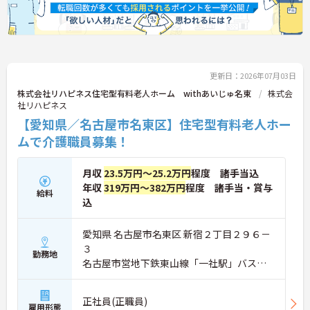
更新日：2026年07月03日
株式会社リハピネス住宅型有料老人ホーム withあいじゅ名東
株式会
社リハピネス
【愛知県／名古屋市名東区】住宅型有料老人ホー
ムで介護職員募集！
月収
23.5万円～25.2万円
程度 諸手当込
年収
319万円～382万円
程度 諸手当・賞与
給料
込
愛知県 名古屋市名東区 新宿２丁目２９６－
３
勤務地
名古屋市営地下鉄東山線「一社駅」バス・
車11分
正社員(正職員)
雇用形態