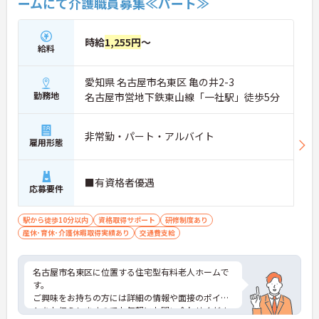
ームにて介護職員募集≪パート≫
時給
1,255円
～
給料
愛知県 名古屋市名東区 亀の井2-3
勤務地
名古屋市営地下鉄東山線「一社駅」徒歩5分
非常勤・パート・アルバイト
雇用形態
■有資格者優遇
応募要件
駅から徒歩10分以内
資格取得サポート
研修制度あり
産休･育休･介護休暇取得実績あり
交通費支給
名古屋市名東区に位置する住宅型有料老人ホームで
す。
ご興味をお持ちの方には詳細の情報や面接のポイン
トをお伝えしますのでお気軽にお問い合わせくださ