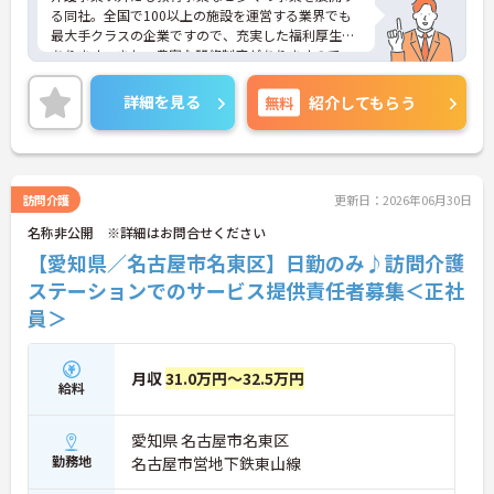
る同社。全国で100以上の施設を運営する業界でも
最大手クラスの企業ですので、充実した福利厚生が
あります。また、豊富な研修制度がありますので、
未経験の方も安心です。ご興味ある方には、面接対
策ポイントなど、さらに詳細をお話しいたしますの
詳細を見る
無料
紹介してもらう
でお気軽にご相談ください。
訪問介護
更新日：2026年06月30日
名称非公開 ※詳細はお問合せください
【愛知県／名古屋市名東区】日勤のみ♪訪問介護
ステーションでのサービス提供責任者募集＜正社
員＞
月収
31.0万円～32.5万円
給料
愛知県 名古屋市名東区
勤務地
名古屋市営地下鉄東山線