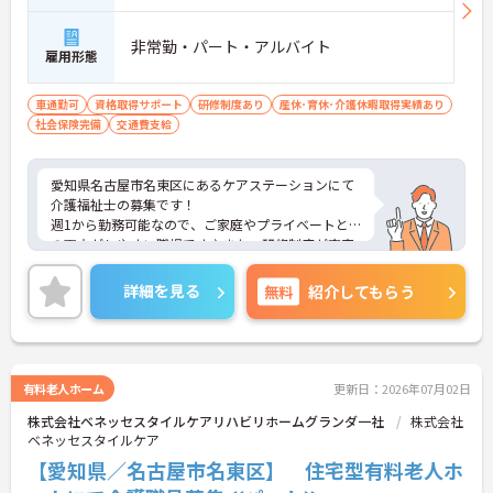
非常勤・パート・アルバイト
雇用形態
車通勤可
資格取得サポート
研修制度あり
産休･育休･介護休暇取得実績あり
社会保険完備
交通費支給
愛知県名古屋市名東区にあるケアステーションにて
介護福祉士の募集です！
週1から勤務可能なので、ご家庭やプライベートと
の両立がしやすい職場です♪また、研修制度が充実
しているので安心してスタートいただけます！
ご興味のある方はご面接のポイントお伝えしますの
詳細を見る
無料
紹介してもらう
でご気軽にお問い合わせください。
有料老人ホーム
更新日：2026年07月02日
株式会社ベネッセスタイルケアリハビリホームグランダ一社
株式会社
ベネッセスタイルケア
【愛知県／名古屋市名東区】 住宅型有料老人ホ