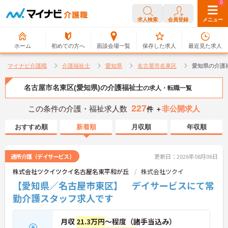
0
0
求人検索
会員登録
メニュー
ホーム
初めての方へ
面談会場一覧
保存した求人
最近見た求人
マイナビ介護職
介護福祉士
愛知県
名古屋市名東区
愛知県の介護
名古屋市名東区(愛知県)の介護福祉士
の求人・転職一覧
227
この条件の介護・福祉求人数
非公開求人
件 ＋
おすすめ順
新着順
月収順
年収順
通所介護（デイサービス）
更新日：2026年08月06日
株式会社ツクイツクイ名古屋名東平和が丘
株式会社ツクイ
【愛知県／名古屋市東区】 デイサービスにて常
勤介護スタッフ求人です
月収
21.3万円
～程度（諸手当込み）