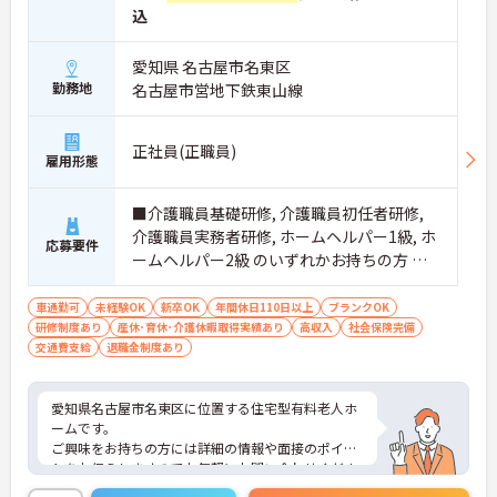
込
愛知県 名古屋市名東区
勤務地
名古屋市営地下鉄東山線
正社員(正職員)
雇用形態
■介護職員基礎研修, 介護職員初任者研修,
介護職員実務者研修, ホームヘルパー1級, ホ
応募要件
ームヘルパー2級 のいずれかお持ちの方 ■
全てのシフト勤務ができる方 ■経験不問
（経験の浅い方や未経験の方も、ご相談く
車通勤可
未経験OK
新卒OK
年間休日110日以上
ブランクOK
研修制度あり
産休･育休･介護休暇取得実績あり
ださい）
高収入
社会保険完備
交通費支給
退職金制度あり
愛知県名古屋市名東区に位置する住宅型有料老人ホ
ームです。
ご興味をお持ちの方には詳細の情報や面接のポイン
トをお伝えしますのでお気軽にお問い合わせくださ
いませ。