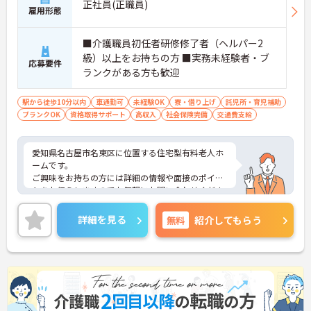
正社員(正職員)
雇用形態
■介護職員初任者研修修了者（ヘルパー2
級）以上をお持ちの方 ■実務未経験者・ブ
応募要件
ランクがある方も歓迎
駅から徒歩10分以内
車通勤可
未経験OK
寮・借り上げ
託児所・育児補助
ブランクOK
資格取得サポート
高収入
社会保険完備
交通費支給
愛知県名古屋市名東区に位置する住宅型有料老人ホ
ームです。
ご興味をお持ちの方には詳細の情報や面接のポイン
トをお伝えしますのでお気軽にお問い合わせくださ
いませ。
詳細を見る
無料
紹介してもらう