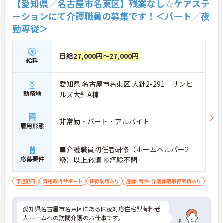
【愛知県／名古屋市名東区】残業なし☆ケアステ
ーションにて介護職員の募集です！＜パート／夜
勤専従＞
日給
27,000円～27,000円
給料
愛知県 名古屋市名東区 大針2-291 サンヒ
勤務地
ルズ大針A棟
非常勤・パート・アルバイト
雇用形態
■介護職員初任者研修（ホームヘルパー2
応募要件
級）以上必須 ※経験不問
車通勤可
資格取得サポート
研修制度あり
産休･育休･介護休暇取得実績あり
愛知県名古屋市名東区にある医療対応住宅型有料老
人ホームへの訪問介護のお仕事です。