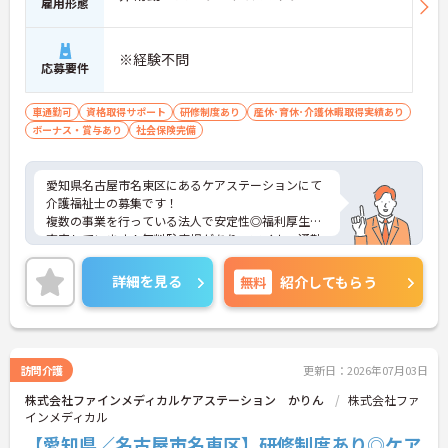
雇用形態
※経験不問
応募要件
車通勤可
資格取得サポート
研修制度あり
産休･育休･介護休暇取得実績あり
ボーナス・賞与あり
社会保険完備
愛知県名古屋市名東区にあるケアステーションにて
介護福祉士の募集です！
複数の事業を行っている法人で安定性◎福利厚生も
充実しています！無料駐車場があり、マイカー通勤
も可能◎離れた地域にお住まいの方もストレス無く
通勤していただけます！
詳細を見る
無料
紹介してもらう
ご興味のある方には、面接対策ポイントなど、さら
に詳細をお話しいたしますのでお気軽にご相談くだ
さい！
訪問介護
更新日：2026年07月03日
株式会社ファインメディカルケアステーション かりん
株式会社ファ
インメディカル
【愛知県／名古屋市名東区】研修制度あり◎ケア