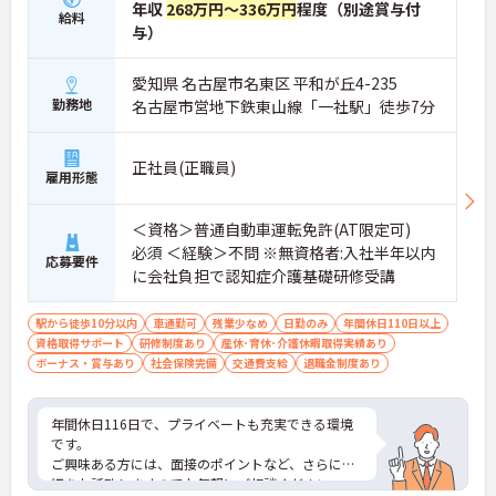
年収
268万円～336万円
程度（別途賞与付
給料
与）
愛知県 名古屋市名東区 平和が丘4-235
勤務地
名古屋市営地下鉄東山線「一社駅」徒歩7分
正社員(正職員)
雇用形態
＜資格＞普通自動車運転免許(AT限定可)
必須 ＜経験＞不問 ※無資格者:入社半年以内
応募要件
に会社負担で認知症介護基礎研修受講
駅から徒歩10分以内
車通勤可
残業少なめ
日勤のみ
年間休日110日以上
資格取得サポート
研修制度あり
産休･育休･介護休暇取得実績あり
ボーナス・賞与あり
社会保険完備
交通費支給
退職金制度あり
年間休日116日で、プライベートも充実できる環境
です。
ご興味ある方には、面接のポイントなど、さらに詳
細をお話致しますのでお気軽にご相談ください。