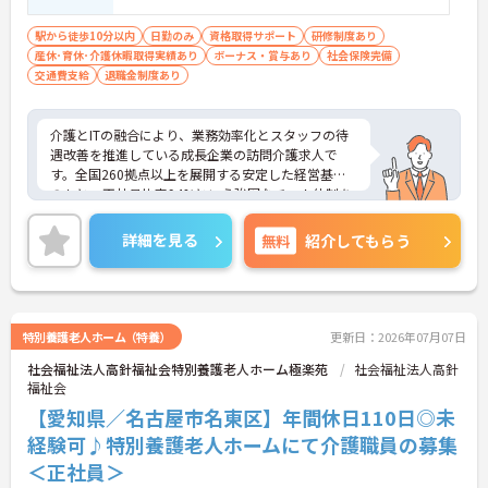
駅から徒歩10分以内
日勤のみ
資格取得サポート
研修制度あり
産休･育休･介護休暇取得実績あり
ボーナス・賞与あり
社会保険完備
交通費支給
退職金制度あり
介護とITの融合により、業務効率化とスタッフの待
遇改善を推進している成長企業の訪問介護求人で
す。全国260拠点以上を展開する安定した経営基盤
のもと、正社員比率94%という強固なチーム体制を
構築しています。介護福祉士資格手当や年2回の評価
面談など、専門資格と成果が収入に直結する仕組み
詳細を見る
無料
紹介してもらう
が整っています。夜勤なしの完全週休2日制（曜日固
定）を採用し、日々の記録業務はスマートフォンで
完結するため、施設勤務特有の不規則なシフトや煩
雑な事務作業の負担を抑え、ケアに専念できます。
定期的な面談で不安を解消できるフォロー体制もあ
特別養護老人ホーム（特養）
更新日：2026年07月07日
り、介護福祉士としてサ責や管理者への着実なキャ
社会福祉法人高針福祉会特別養護老人ホーム極楽苑
社会福祉法人高針
リアアップを目指す有資格者の方に推奨できる環境
福祉会
です。
【愛知県／名古屋市名東区】年間休日110日◎未
★おすすめPOINT★
経験可♪特別養護老人ホームにて介護職員の募集
【夜勤なし・曜日固定の休日で、身体への負担を抑
＜正社員＞
えた働き方が実現できます】
・8:00～19:00の間での実働8時間勤務で夜勤が存在