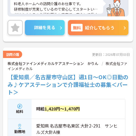
料老人ホームへの訪問介護のお仕事です。
研修制度が充実しているので安心してスタートいた
だけます！その他福利厚生も充実で、安心して長く
働ける環境が整っています◎
ご興味をお持ちの方には詳細の情報や面接のポイン
詳細を見る
無料
紹介してもらう
トをお伝えしますのでお気軽にお問い合わせくださ
いませ。
訪問介護
更新日：2026年07月03日
株式会社ファインメディカルケアステーション かりん
株式会社ファ
インメディカル
【愛知県／名古屋市守山区】週1日～OK◎日勤の
み♪ケアステーションで介護福祉士の募集＜パー
ト＞
時給
1,420円～1,470円
給料
愛知県 名古屋市名東区 大針2-291 サンヒ
勤務地
ルズ大針A棟