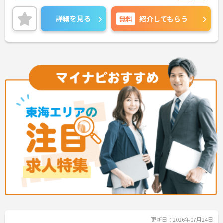
ます。最大の魅力は、専門性を正当に評価する独自
【プライベートとの両立がしやすい環境です】
の社内資格「マジ神制度」。認知症ケア等の分野で
詳細を見る
無料
紹介してもらう
・有給取得促進手当の支給や、5連休以上の長期休
認定されると最大月4万円の手当が加算され、確実
暇を取得できる仕組みがあり、しっかりと心身をリ
な収入アップが可能です。また、スマホでの記録入
フレッシュできます。
力や睡眠センサー等のDX化により、夜間業務などの
・中途入社比率が6割を超えており、風通しが良
身体的負担が大きく軽減されています。ご家族も対
く、新しい方もこれまでの経験を活かしてすぐに馴
象となる年間3万円の医療費補助など大手ならでは
染める温かい社風です。
の圧倒的な福利厚生のもと、ケアマネジャーへのス
テップアップ等、介護のプロとして長期的なキャリ
アを築けます。
★おすすめPOINT★
【これまでの経験・専門性が正当に評価される環境
です】
・独自の社内資格「マジ神制度」があり、認定され
ると1資格につき月1万円（最大4万円）の手当が加
算されます。
・ケアマネジャーの受験料や対策講座、更新費用ま
で全額補助されるため、次のステップアップを自己
負担なく目指せます。
【最先端のDX導入で、身体的・精神的な負担を軽
減】
・スマホ記録や睡眠センサーを活用したデータに基
更新日：2026年07月24日
づくケアにより、夜間巡視や申し送りなどの業務負