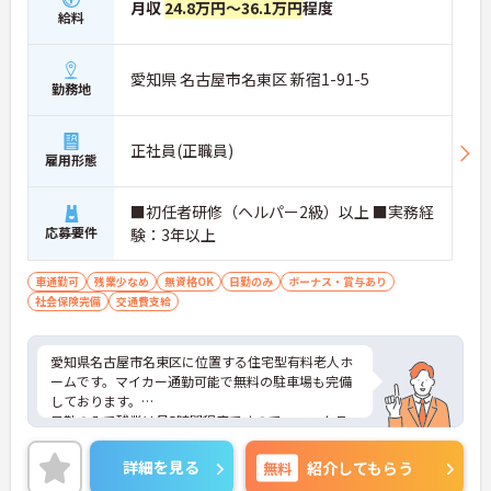
月収
24.8万円～36.1万円
程度
給料
愛知県 名古屋市名東区 新宿1-91-5
勤務地
正社員(正職員)
雇用形態
■初任者研修（ヘルパー2級）以上 ■実務経
応募要件
験：3年以上
車通勤可
残業少なめ
無資格OK
日勤のみ
ボーナス・賞与あり
社会保険完備
交通費支給
愛知県名古屋市名東区に位置する住宅型有料老人ホ
ームです。マイカー通勤可能で無料の駐車場も完備
しております。
日勤のみで残業は月5時間程度ですので、ワークラ
イフバランスの実現が目指せる環境です。
ご興味のある方には、面接対策ポイントなど、さら
詳細を見る
無料
紹介してもらう
に詳細をお話しいたしますのでお気軽にご相談くだ