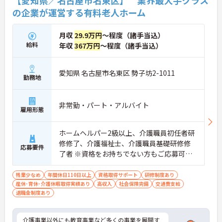
【愛知県／名古屋市名東区】 業界最大手クラス
の企業が運営する有料老人ホーム
月収
29.9万円
～程度（諸手当込）
給料
年収
367万円
～程度（諸手当込）
愛知県 名古屋市名東区 勢子坊2-1011
勤務地
非常勤・パート・アルバイト
雇用形態
ホームヘルパー2級以上、介護職員初任者研
修修了、介護福祉士、介護職員基礎研修修
応募要件
了者 ※資格をお持ちでない方もご応募可能
です。
残業少なめ
年間休日110日以上
資格取得サポート
研修制度あり
産休･育休･介護休暇取得実績あり
高収入
社会保険完備
交通費支給
退職金制度あり
介護事業以外にも教育事業など多くの事業を展開す