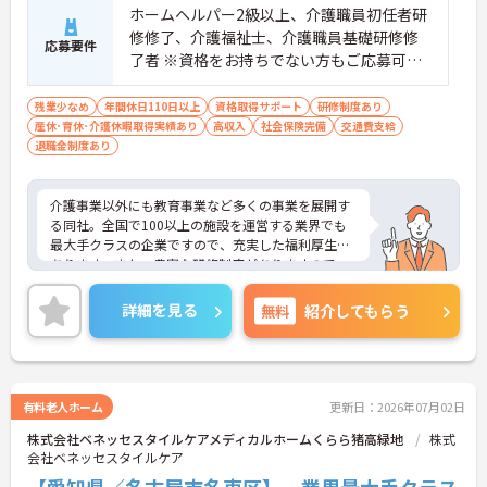
ホームヘルパー2級以上、介護職員初任者研
修修了、介護福祉士、介護職員基礎研修修
応募要件
了者 ※資格をお持ちでない方もご応募可能
です。
残業少なめ
年間休日110日以上
資格取得サポート
研修制度あり
産休･育休･介護休暇取得実績あり
高収入
社会保険完備
交通費支給
退職金制度あり
介護事業以外にも教育事業など多くの事業を展開す
る同社。全国で100以上の施設を運営する業界でも
最大手クラスの企業ですので、充実した福利厚生が
あります。また、豊富な研修制度がありますので、
未経験の方も安心です。ご興味ある方には、面接対
策ポイントなど、さらに詳細をお話しいたしますの
詳細を見る
無料
紹介してもらう
でお気軽にご相談ください。
有料老人ホーム
更新日：2026年07月02日
株式会社ベネッセスタイルケアメディカルホームくらら猪高緑地
株式
会社ベネッセスタイルケア