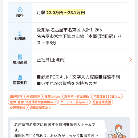
しないため、生活リズムを整えながら健康的に働き
続けることができます
月収
22.0万円～28.1万円
給料
・完全週休2日制（曜日固定）を採用していること
により、先々の予定が立てやすくプライベートの時
間をしっかりと確保できる環境です
愛知県 名古屋市名東区 大針1-265
名古屋市営地下鉄東山線「本郷(愛知)駅」バ
勤務地
【専門資格を活かした収入アップと明確なキャリア
ス・車8分
形成が期待できます】
・介護福祉士資格手当が支給されるほか、年2回の
評価面談で個人の頑張りが給与に還元される仕組み
正社員(正職員)
が整っています
雇用形態
・サービス提供責任者や管理者へのキャリアアップ
も目指せます
■必須PCスキル：文字入力程度■経験不問
応募要件
■いずれかの資格をお持ちの方
【IT化と手厚いフォロー体制により、業務のストレ
スを軽減できます】
・記録票の提出やシフト確認をすべてスマートフォ
車通勤可
未経験OK
残業少なめ
託児所・育児補助
年間休日110日以上
ンで行えるため、手書きの書類作成や事業所への移
産休･育休･介護休暇取得実績あり
ボーナス・賞与あり
社会保険完備
動の手間が省けケア業務に集中できます
交通費支給
退職金制度あり
・定期的な面談を通じて上司がフォローする体制が
あり、訪問介護でありながら孤立することなくチー
ムの支援を受けながら業務に取り組めます
名古屋市名東区に位置する特別養護老人ホームで
す。
年間休日110日あり、お休みがしっかり取得できま