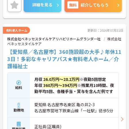
詳細を見る
無料
紹介してもらう
有料老人ホーム
更新日：2026年07月31日
株式会社ベネッセスタイルケアリハビリホームグランダ一社
株式会社
ベネッセスタイルケア
【愛知県／名古屋市】360施設超の大手♪年休11
3日！多彩なキャリアパス★有料老人ホーム／介
護福祉士
月収
26.0万円～28.2万円
※夜勤5回想定
年収
360万円～394万円
※残業月10時間、夜
給料
勤平均5回、各種手当・賞与を含んだ例です
愛知県 名古屋市名東区 亀の井2-3
勤務地
名古屋市営地下鉄東山線「一社駅」徒歩5分
正社員(正職員)
雇用形態