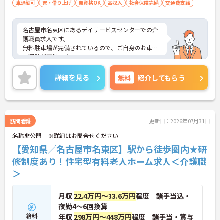
車通勤可
寮・借り上げ
無資格OK
高収入
社会保険完備
交通費支給
名古屋市名東区にあるデイサービスセンターでの介
護職員求人です。
無料駐車場が完備されているので、ご自身のお車で
の通勤が可能です。
ご興味のある方はお気軽にお問い合わせ下さいま
せ。
詳細を見る
無料
紹介してもらう
訪問看護
更新日：2026年07月31日
名称非公開 ※詳細はお問合せください
【愛知県／名古屋市名東区】駅から徒歩圏内★研
修制度あり！住宅型有料老人ホーム求人＜介護職
＞
月収
22.4万円～33.6万円
程度 諸手当込・
夜勤4～6回換算
給料
年収
298万円～448万円
程度 諸手当・賞与