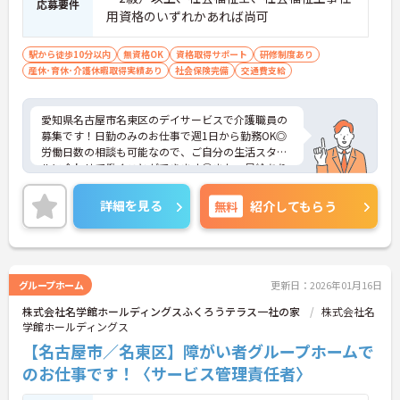
応募要件
用資格のいずれかあれば尚可
駅から徒歩10分以内
無資格OK
資格取得サポート
研修制度あり
産休･育休･介護休暇取得実績あり
社会保険完備
交通費支給
愛知県名古屋市名東区のデイサービスで介護職員の
募集です！日勤のみのお仕事で週1日から勤務OK◎
労働日数の相談も可能なので、ご自分の生活スタイ
ルに合わせて働くことができます◎また、昇給あり
であなたの頑張りがしっかり評価される職場です♪
ご興味のある方は面接ポイントをお伝えしますの
詳細を見る
無料
紹介してもらう
で、お気軽にご連絡ください！
グループホーム
更新日：2026年01月16日
株式会社名学館ホールディングスふくろうテラス一社の家
株式会社名
学館ホールディングス
【名古屋市／名東区】障がい者グループホームで
のお仕事です！〈サービス管理責任者〉