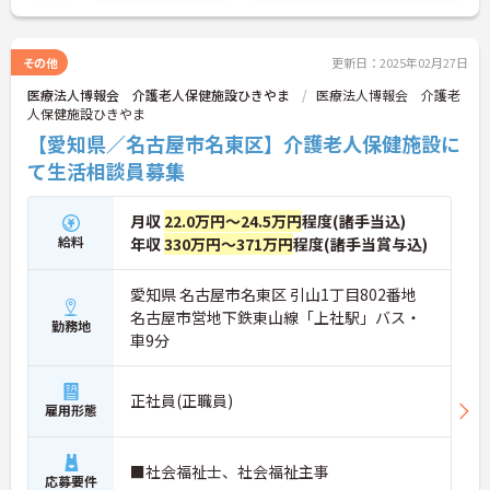
その他
更新日：2025年02月27日
医療法人博報会 介護老人保健施設ひきやま
医療法人博報会 介護老
人保健施設ひきやま
【愛知県／名古屋市名東区】介護老人保健施設に
て生活相談員募集
月収
22.0万円～24.5万円
程度(諸手当込)
給料
年収
330万円～371万円
程度(諸手当賞与込)
愛知県 名古屋市名東区 引山1丁目802番地
名古屋市営地下鉄東山線「上社駅」バス・
勤務地
車9分
正社員(正職員)
雇用形態
■社会福祉士、社会福祉主事
応募要件