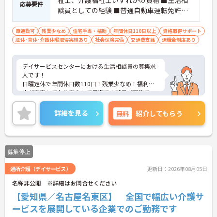
祉士、介護福祉士いずれかの資格 ■生活相
応募要件
談員としての経験 ■普通自動車運転免許（A
T限定可）
車通勤可
残業少なめ
住宅手当・補助
年間休日110日以上
資格取得サポート
産休･育休･介護休暇取得実績あり
社会保険完備
交通費支給
退職金制度あり
デイサービスセンターにおける生活相談員の募集求
人です！
日曜定休で年間休日数110日！残業少なめ！福利厚
生が充実しており安心して長期での就業が可能で
す！
ご興味ある方には、面接のポイントなど、さらに詳
詳細を見る
無料
紹介してもらう
細をお話致しますのでお気軽にご相談ください。
募集停止
通所介護（デイサービス）
更新日：2026年08月05日
名称非公開 ※詳細はお問合せください
【愛知県／名古屋名東区】 全国で幅広い介護サ
ービスを展開している企業でのご勤務です