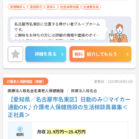
課程修了、社会福祉主事任用資格、児童指
管理職求人
車通勤可
高収入
社会保険完備
交通費支給
導員任用資格、社会福祉士、精神保健福祉
士、介護福祉士、介護福祉士実務者研修課
名古屋市名東区に位置する障がい者グループホーム
程修了
です。
ご興味をお持ちの方には詳細の情報や面接のポイン
トをお伝えしますのでお気軽にお問い合わせくださ
いませ。
詳細を見る
無料
紹介してもらう
介護老人保健施設（老健）
更新日：2025年03月31日
医療法人桂名会名東老人保健施設
医療法人桂名会
【愛知県／名古屋市名東区】日勤のみ◎マイカー
通勤OK♪介護老人保健施設の生活相談員募集＜
正社員＞
月収
21.9万円～25.4万円
給料