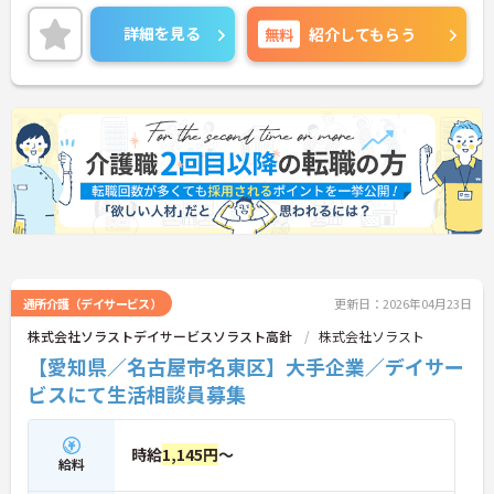
るスタッフのアイデアや要望をダイレクトにトップ
に伝える【アイデアメモ制度】や、
詳細を見る
無料
紹介してもらう
勤続年数等に応じてポイントが貯まり、貯まったポ
イントで好きな商品に交換できるシステム【ソラス
トポイント】などがあります。
ご興味をお持ちの方には、詳細の情報や面接のポイ
ントをお伝えしますのでお気軽にお問い合わせくだ
さい。
通所介護（デイサービス）
更新日：2026年04月23日
株式会社ソラストデイサービスソラスト高針
株式会社ソラスト
【愛知県／名古屋市名東区】大手企業／デイサー
ビスにて生活相談員募集
時給
1,145円
～
給料