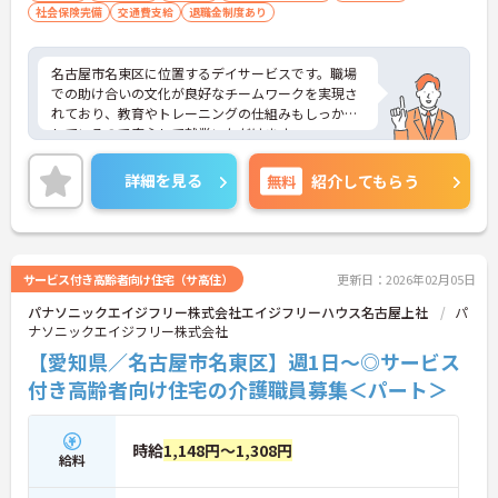
社会保険完備
交通費支給
退職金制度あり
名古屋市名東区に位置するデイサービスです。職場
での助け合いの文化が良好なチームワークを実現さ
れており、教育やトレーニングの仕組みもしっかり
しているので安心して就業いただけます。
社員の働きやすさを大切にしており、現場で活躍す
るスタッフのアイデアや要望をダイレクトにトップ
詳細を見る
無料
紹介してもらう
に伝える【アイデアメモ制度】や、
勤続年数等に応じてポイントが貯まり、貯まったポ
イントで好きな商品に交換できるシステム【ソラス
トポイント】などがあります。
ご興味をお持ちの方には、詳細の情報や面接のポイ
サービス付き高齢者向け住宅（サ高住）
更新日：2026年02月05日
ントをお伝えしますのでお気軽にお問い合わせくだ
パナソニックエイジフリー株式会社エイジフリーハウス名古屋上社
パ
さい。
ナソニックエイジフリー株式会社
【愛知県／名古屋市名東区】週1日～◎サービス
付き高齢者向け住宅の介護職員募集＜パート＞
時給
1,148円～1,308円
給料