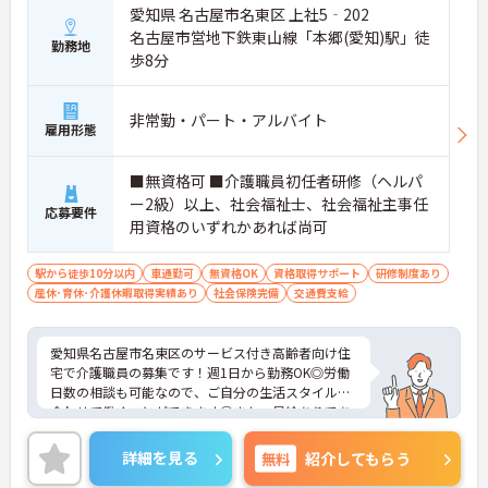
愛知県 名古屋市名東区 上社5‐202
名古屋市営地下鉄東山線「本郷(愛知)駅」徒
勤務地
歩8分
非常勤・パート・アルバイト
雇用形態
■無資格可 ■介護職員初任者研修（ヘルパ
ー2級）以上、社会福祉士、社会福祉主事任
応募要件
用資格のいずれかあれば尚可
駅から徒歩10分以内
車通勤可
無資格OK
資格取得サポート
研修制度あり
産休･育休･介護休暇取得実績あり
社会保険完備
交通費支給
愛知県名古屋市名東区のサービス付き高齢者向け住
宅で介護職員の募集です！週1日から勤務OK◎労働
日数の相談も可能なので、ご自分の生活スタイルに
合わせて働くことができます◎また、昇給ありであ
なたの頑張りがしっかり評価される職場です♪ご興
味のある方は面接ポイントをお伝えしますので、お
詳細を見る
無料
紹介してもらう
気軽にご連絡ください！