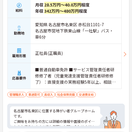
月収
28.5万円～40.0万円
程度
給料
年収
342万円～480万円
程度
愛知県 名古屋市名東区 赤松台1101-7
名古屋市営地下鉄東山線「一社駅」バス・
勤務地
車6分
正社員(正職員)
雇用形態
■普通自動車免許 ■サービス管理責任者研
修修了者（児童発達支援管理責任者研修修
応募要件
了）：直接支援の実務経験5年以上、相談支
援の実務経験5年以上 ■介護職員初任者研修
課程修了、社会福祉主事任用資格、児童指
管理職求人
車通勤可
高収入
社会保険完備
交通費支給
導員任用資格、社会福祉士、精神保健福祉
士、介護福祉士、介護福祉士実務者研修課
名古屋市名東区に位置する障がい者グループホーム
程修了
です。
ご興味をお持ちの方には詳細の情報や面接のポイン
トをお伝えしますのでお気軽にお問い合わせくださ
いませ。