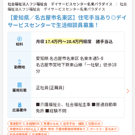
社会福祉法人フジ福祉会 デイサービスセンター名東パラダイス
社会
福祉法人フジ福祉会 デイサービスセンター名東パラダイス
【愛知県／名古屋市名東区】住宅手当あり◎デイ
サービスセンターで生活相談員募集！
月収
17.4万円～28.4万円
程度 諸手当込
給料
愛知県 名古屋市名東区 名東本通5-8
名古屋市営地下鉄東山線「一社駅」徒歩18
勤務地
分
正社員(正職員)
雇用形態
■介護福祉士、社会福祉主事 ■普通自動車
応募要件
免許 ■経験不問
車通勤可
未経験OK
残業少なめ
住宅手当・補助
日勤のみ
年間休日110日以上
産休･育休･介護休暇取得実績あり
ボーナス・賞与あり
社会保険完備
交通費支給