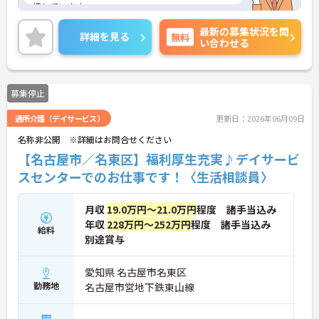
携しています。
同時に自治体・学校・ボランティアなどとも積極的
最新の募集状況を問
に連携することで、
詳細を見る
無料
い合わせる
地域に根ざし大手グループ会社だからこそ可能なサ
ービスをご提供しています。
募集停止
通所介護（デイサービス）
更新日：2026年06月09日
名称非公開 ※詳細はお問合せください
【名古屋市／名東区】福利厚生充実♪デイサービ
スセンターでのお仕事です！〈生活相談員〉
月収
19.0万円～21.0万円
程度 諸手当込み
年収
228万円～252万円
程度 諸手当込み
給料
別途賞与
愛知県 名古屋市名東区
勤務地
名古屋市営地下鉄東山線