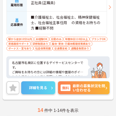
正社員(正職員)
雇用形態
■介護福祉士、社会福祉士、精神保健福祉
士、社会福祉主事任用 の資格をお持ちの
応募要件
方 ■経験不問
駅から徒歩10分以内
未経験OK
日勤のみ
年間休日110日以上
ブランクOK
資格取得サポート
研修制度あり
産休･育休･介護休暇取得実績あり
ボーナス・賞与あり
社会保険完備
交通費支給
退職金制度あり
名古屋市名東区に位置するデイサービスセンターで
す。
ご興味をお持ちの方には詳細の情報や面接のポイン
トをお伝えしますのでお気軽にお問い合わせくださ
いませ。
最新の募集状況を問
詳細を見る
無料
い合わせる
14
件中 1-14件を表示