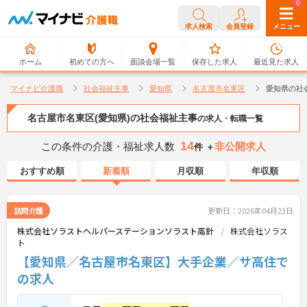
0
0
求人検索
会員登録
メニュー
ホーム
初めての方へ
面談会場一覧
保存した求人
最近見た求人
マイナビ介護職
社会福祉主事
愛知県
名古屋市名東区
愛知県の社
名古屋市名東区(愛知県)の社会福祉主事
の求人・転職一覧
14
この条件の介護・福祉求人数
非公開求人
件 ＋
おすすめ順
新着順
月収順
年収順
訪問介護
更新日：2026年04月23日
株式会社ソラストヘルパーステーションソラスト高針
株式会社ソラス
ト
【愛知県／名古屋市名東区】大手企業／サ高住で
の求人