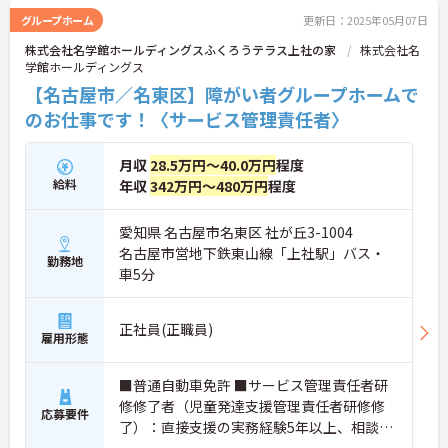
グループホーム
更新日：2025年05月07日
株式会社名学館ホールディングスふくろうテラス上社の家
株式会社名
学館ホールディングス
【名古屋市／名東区】障がい者グループホームで
のお仕事です！〈サービス管理責任者〉
月収
28.5万円～40.0万円
程度
給料
年収
342万円～480万円
程度
愛知県 名古屋市名東区 社が丘3-1004
名古屋市営地下鉄東山線「上社駅」バス・
勤務地
車5分
正社員(正職員)
雇用形態
■普通自動車免許 ■サービス管理責任者研
修修了者（児童発達支援管理責任者研修修
応募要件
了）：直接支援の実務経験5年以上、相談支
援の実務経験5年以上 ■介護職員初任者研修