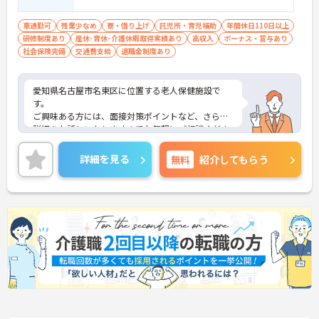
車通勤可
残業少なめ
寮・借り上げ
託児所・育児補助
年間休日110日以上
研修制度あり
産休･育休･介護休暇取得実績あり
高収入
ボーナス・賞与あり
社会保険完備
交通費支給
退職金制度あり
愛知県名古屋市名東区に位置する老人保健施設で
す。
ご興味ある方には、面接対策ポイントなど、さらに
詳細をお話しいたしますのでお気軽にご相談くださ
い。
詳細を見る
無料
紹介してもらう