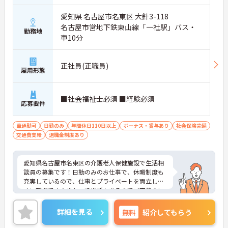
愛知県 名古屋市名東区 大針3-118
名古屋市営地下鉄東山線「一社駅」バス・
勤務地
車10分
正社員(正職員)
雇用形態
■社会福祉士必須 ■経験必須
応募要件
車通勤可
日勤のみ
年間休日110日以上
ボーナス・賞与あり
社会保険完備
交通費支給
退職金制度あり
愛知県名古屋市名東区の介護老人保健施設で生活相
談員の募集です！日勤のみのお仕事で、休暇制度も
充実しているので、仕事とプライベートを両立しや
すい職場です♪また、託児所もあるのでご家族のい
る方でも安心して働くことができます♪ご興味のあ
る方は、面接ポイントをお伝えしますので、お気軽
詳細を見る
無料
紹介してもらう
にご連絡ください。