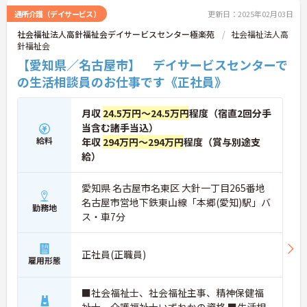
通所介護（デイサービス）
更新日：2025年02月03日
社会福祉法人高針福祉会デイサービスセンター極楽苑
社会福祉法人高
針福祉会
【愛知県／名古屋市】 デイサービスセンターで
の生活相談員のお仕事です《正社員》
月収
24.5万円～24.5万円
程度（宿直2回分手
当含む諸手当込）
給料
年収
294万円～294万円
程度（賞与別途支
給）
愛知県 名古屋市名東区 大針一丁目265番地
名古屋市営地下鉄東山線「本郷(愛知)駅」バ
勤務地
ス・車7分
正社員(正職員)
雇用形態
■社会福祉士、社会福祉主事、精神保健福