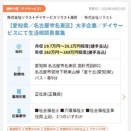
通所介護（デイサービス）
更新日：2026年04月23日
勤続年数等に応じてポイントが貯まり、貯まったポ
株式会社ソラストデイサービスソラスト高針
株式会社ソラスト
イントで好きな商品に交換できるシステム【ソラス
トポイント】などがあります。
【愛知県／名古屋市名東区】大手企業／デイサー
ビスにて生活相談員募集
ご興味をお持ちの方には、詳細の情報や面接のポイ
ントをお伝えしますのでお気軽にお問い合わせくだ
月収
19.7万円～20.2万円
程度(諸手当込)
さい。
給料
年収
263万円～269万円
程度(諸手当込)
愛知県 名古屋市名東区 高針荒田801
名古屋市営地下鉄東山線「星ケ丘(愛知)駅」
勤務地
バス・車9分
正社員(正職員)
雇用形態
■社会福祉士 ■介護福祉士 ■社会福祉主事
応募要件
任用 上記、3つのいずれか
車通勤可
残業少なめ
日勤のみ
年間休日110日以上
ブランクOK