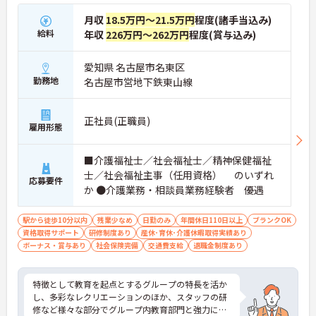
月収
18.5万円～21.5万円
程度(諸手当込み)
給料
年収
226万円～262万円
程度(賞与込み)
愛知県 名古屋市名東区
勤務地
名古屋市営地下鉄東山線
正社員(正職員)
雇用形態
■介護福祉士／社会福祉士／精神保健福祉
士／社会福祉主事（任用資格） のいずれ
応募要件
か ●介護業務・相談員業務経験者 優遇
駅から徒歩10分以内
残業少なめ
日勤のみ
年間休日110日以上
ブランクOK
資格取得サポート
研修制度あり
産休･育休･介護休暇取得実績あり
ボーナス・賞与あり
社会保険完備
交通費支給
退職金制度あり
特徴として教育を起点とするグループの特長を活か
し、多彩なレクリエーションのほか、スタッフの研
修など様々な部分でグループ内教育部門と強力に連