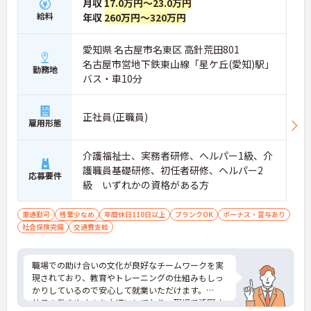
月収
17.0万円～23.0万円
給料
年収
260万円～320万円
愛知県 名古屋市名東区 高針荒田801
名古屋市営地下鉄東山線「星ケ丘(愛知)駅」
勤務地
バス・車10分
正社員(正職員)
雇用形態
介護福祉士、実務者研修、ヘルパー1級、介
護職員基礎研修、初任者研修、ヘルパー2
応募要件
級 いずれかの資格がある方
車通勤可
残業少なめ
年間休日110日以上
ブランクOK
ボーナス・賞与あり
社会保険完備
交通費支給
職場での助け合いの文化が良好なチームワークを実
現されており、教育やトレーニングの仕組みもしっ
かりしているので安心して就業いただけます。
社員の働きやすさを大切にしており、現場で活躍す