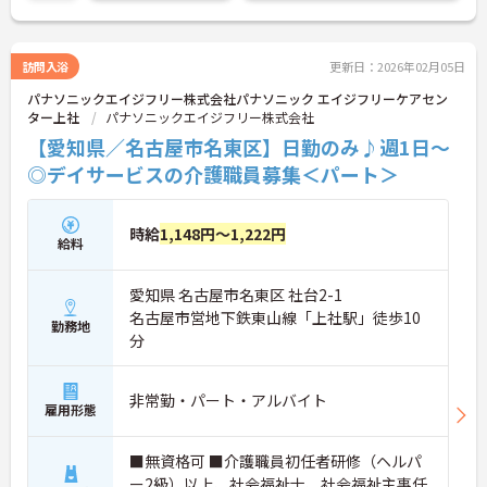
訪問入浴
更新日：2026年02月05日
パナソニックエイジフリー株式会社パナソニック エイジフリーケアセン
ター上社
パナソニックエイジフリー株式会社
【愛知県／名古屋市名東区】日勤のみ♪週1日～
◎デイサービスの介護職員募集＜パート＞
時給
1,148円～1,222円
給料
愛知県 名古屋市名東区 社台2-1
名古屋市営地下鉄東山線「上社駅」徒歩10
勤務地
分
非常勤・パート・アルバイト
雇用形態
■無資格可 ■介護職員初任者研修（ヘルパ
ー2級）以上、社会福祉士、社会福祉主事任