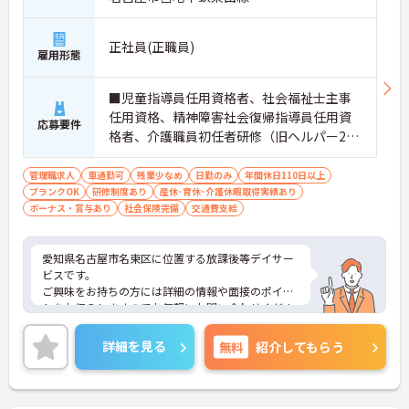
正社員(正職員)
雇用形態
■児童指導員任用資格者、社会福祉士主事
任用資格、精神障害社会復帰指導員任用資
応募要件
格者、介護職員初任者研修（旧ヘルパー2
級）以上、介護福祉士、社会福祉士のいず
れかの資格に加え、相談支援従事者初任者
管理職求人
車通勤可
残業少なめ
日勤のみ
年間休日110日以上
ブランクOK
研修制度あり
研修および、児童発達支援管理責任者研修
産休･育休･介護休暇取得実績あり
ボーナス・賞与あり
社会保険完備
交通費支給
またはサービス管理責任者研修受講済の方
■普通自動車免許
愛知県名古屋市名東区に位置する放課後等デイサー
ビスです。
ご興味をお持ちの方には詳細の情報や面接のポイン
トをお伝えしますのでお気軽にお問い合わせくださ
いませ。
詳細を見る
無料
紹介してもらう