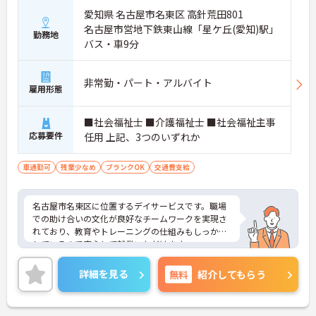
愛知県 名古屋市名東区 高針荒田801
名古屋市営地下鉄東山線「星ケ丘(愛知)駅」
勤務地
バス・車9分
非常勤・パート・アルバイト
雇用形態
■社会福祉士 ■介護福祉士 ■社会福祉主事
応募要件
任用 上記、3つのいずれか
車通勤可
残業少なめ
ブランクOK
交通費支給
名古屋市名東区に位置するデイサービスです。職場
での助け合いの文化が良好なチームワークを実現さ
れており、教育やトレーニングの仕組みもしっかり
しているので安心して就業いただけます。
詳細を見る
無料
紹介してもらう
社員の働きやすさを大切にしており、現場で活躍す
るスタッフのアイデアや要望をダイレクトにトップ
に伝える【アイデアメモ制度】や、