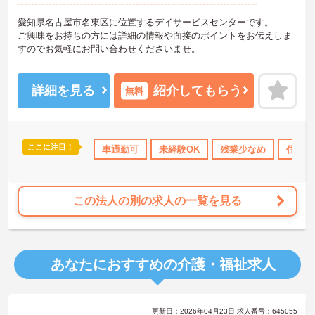
愛知県名古屋市名東区に位置するデイサービスセンターです。
ご興味をお持ちの方には詳細の情報や面接のポイントをお伝えしま
すのでお気軽にお問い合わせくださいませ。
詳細を見る
紹介してもらう
無料
ここに注目！
り
車通勤可
未経験OK
残業少なめ
住宅手
この法人の別の求人の一覧を見る
あなたにおすすめの介護・福祉求人
更新日：2026年04月23日 求人番号：645055