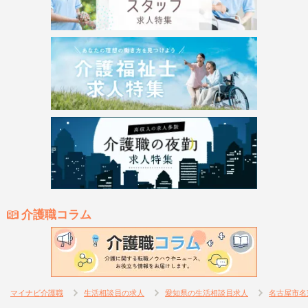
介護職コラム
マイナビ介護職
生活相談員の求人
愛知県の生活相談員求人
名古屋市名