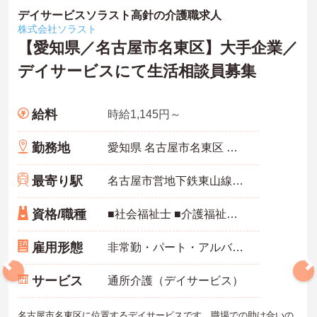
デイサービスソラスト高針の介護職求人
株式会社ソラスト
【愛知県／名古屋市名東区】大手企業／
デイサービスにて生活相談員募集
給料
時給1,145円～
勤務地
愛知県 名古屋市名東区 高針荒田801
最寄り駅
名古屋市営地下鉄東山線「星ケ丘(愛知)駅」バス・車9分
資格/職種
■社会福祉士 ■介護福祉士 ■社会福祉主事任用 上記、3つのいずれか
雇用形態
非常勤・パート・アルバイト
サービス
通所介護（デイサービス）
名古屋市名東区に位置するデイサービスです。職場での助け合いの