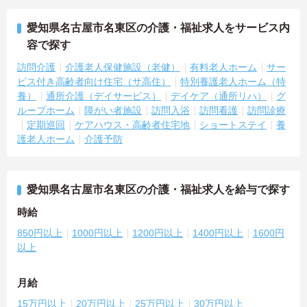
愛知県名古屋市名東区の介護・福祉求人をサービス内
容で探す
訪問介護
介護老人保健施設（老健）
有料老人ホーム
サー
ビス付き高齢者向け住宅（サ高住）
特別養護老人ホーム（特
養）
通所介護（デイサービス）
デイケア（通所リハ）
グ
ループホーム
障がい者施設
訪問入浴
訪問看護
訪問診療
定期巡回
ケアハウス・高齢者住宅地
ショートステイ
養
護老人ホーム
介護予防
愛知県名古屋市名東区の介護・福祉求人を給与で探す
時給
850円以上
1000円以上
1200円以上
1400円以上
1600円
以上
月給
15万円以上
20万円以上
25万円以上
30万円以上