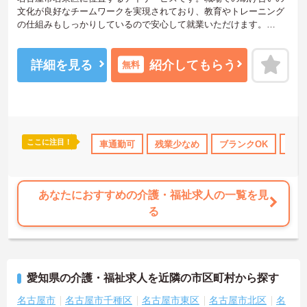
文化が良好なチームワークを実現されており、教育やトレーニング
の仕組みもしっかりしているので安心して就業いただけます。
社員の働きやすさを大切にしており、現場で活躍するスタッフのア
詳細を見る
紹介してもらう
無料
イデアや要望をダイレクトにトップに伝える【アイデアメモ制度】
や、
勤続年数等に応じてポイントが貯まり、貯まったポイントで好きな
商品に交換できるシステム【ソラストポイント】などがあります。
ここに注目！
託児所・育児補助
年間休日110日以上
車通勤可
残業少なめ
研修制度あり
ブランクOK
産休･育休
交通
ご興味をお持ちの方には、詳細の情報や面接のポイントをお伝えし
ますのでお気軽にお問い合わせください。
あなたにおすすめの介護・福祉求人の一覧を見
る
愛知県の介護・福祉求人を近隣の市区町村から探す
名古屋市
名古屋市千種区
名古屋市東区
名古屋市北区
名