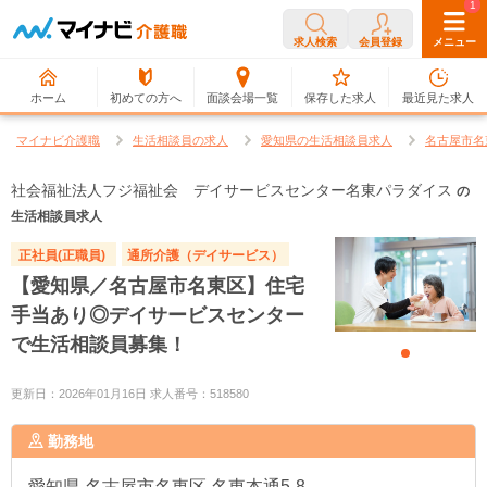
0
1
求人検索
会員登録
メニュー
ホーム
初めての方へ
面談会場一覧
保存した求人
最近見た求人
マイナビ介護職
生活相談員の求人
愛知県の生活相談員求人
名古屋市名
社会福祉法人フジ福祉会 デイサービスセンター名東パラダイス
の
生活相談員求人
正社員(正職員)
通所介護（デイサービス）
【愛知県／名古屋市名東区】住宅
手当あり◎デイサービスセンター
で生活相談員募集！
更新日：2026年01月16日 求人番号：518580
勤務地
愛知県
名古屋市名東区 名東本通5-8