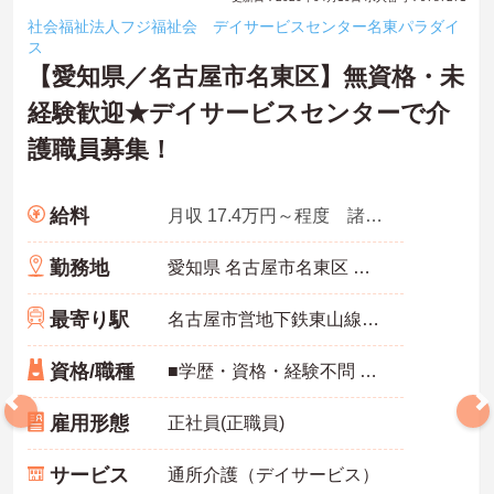
社会福祉法人フジ福祉会 デイサービスセンター名東パラダイ
ス
【愛知県／名古屋市名東区】無資格・未
経験歓迎★デイサービスセンターで介
護職員募集！
給料
月収 17.4万円～程度 諸手当込
勤務地
愛知県 名古屋市名東区 名東本通5-8
最寄り駅
名古屋市営地下鉄東山線「一社駅」徒歩18分
資格/職種
■学歴・資格・経験不問 ■普通自動車免許
雇用形態
正社員(正職員)
サービス
通所介護（デイサービス）