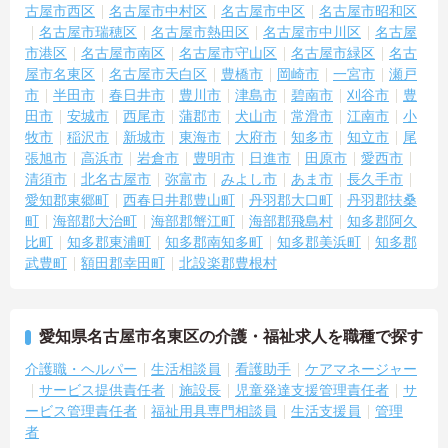
古屋市西区
名古屋市中村区
名古屋市中区
名古屋市昭和区
名古屋市瑞穂区
名古屋市熱田区
名古屋市中川区
名古屋
市港区
名古屋市南区
名古屋市守山区
名古屋市緑区
名古
屋市名東区
名古屋市天白区
豊橋市
岡崎市
一宮市
瀬戸
市
半田市
春日井市
豊川市
津島市
碧南市
刈谷市
豊
田市
安城市
西尾市
蒲郡市
犬山市
常滑市
江南市
小
牧市
稲沢市
新城市
東海市
大府市
知多市
知立市
尾
張旭市
高浜市
岩倉市
豊明市
日進市
田原市
愛西市
清須市
北名古屋市
弥富市
みよし市
あま市
長久手市
愛知郡東郷町
西春日井郡豊山町
丹羽郡大口町
丹羽郡扶桑
町
海部郡大治町
海部郡蟹江町
海部郡飛島村
知多郡阿久
比町
知多郡東浦町
知多郡南知多町
知多郡美浜町
知多郡
武豊町
額田郡幸田町
北設楽郡豊根村
愛知県名古屋市名東区の介護・福祉求人を職種で探す
介護職・ヘルパー
生活相談員
看護助手
ケアマネージャー
サービス提供責任者
施設長
児童発達支援管理責任者
サ
ービス管理責任者
福祉用具専門相談員
生活支援員
管理
者