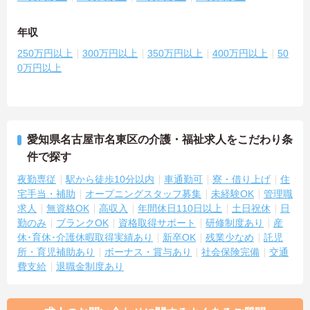
年収
250万円以上
300万円以上
350万円以上
400万円以上
50
0万円以上
愛知県名古屋市名東区の介護・福祉求人をこだわり条
件で探す
夜勤専従
駅から徒歩10分以内
車通勤可
寮・借り上げ
住
宅手当・補助
オープニングスタッフ募集
未経験OK
管理職
求人
無資格OK
高収入
年間休日110日以上
土日祝休
日
勤のみ
ブランクOK
資格取得サポート
研修制度あり
産
休･育休･介護休暇取得実績あり
新卒OK
残業少なめ
託児
所・育児補助あり
ボーナス・賞与あり
社会保険完備
交通
費支給
退職金制度あり