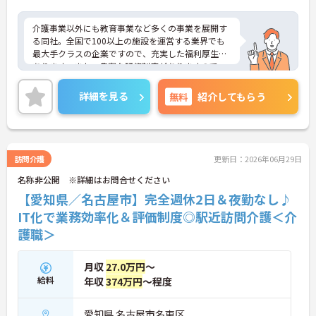
介護事業以外にも教育事業など多くの事業を展開す
る同社。全国で100以上の施設を運営する業界でも
最大手クラスの企業ですので、充実した福利厚生が
あります。また、豊富な研修制度がありますので、
未経験の方も安心です。ご興味ある方には、面接対
策ポイントなど、さらに詳細をお話しいたしますの
詳細を見る
無料
紹介してもらう
でお気軽にご相談ください。
訪問介護
更新日：2026年06月29日
名称非公開 ※詳細はお問合せください
【愛知県／名古屋市】完全週休2日＆夜勤なし♪
IT化で業務効率化＆評価制度◎駅近訪問介護＜介
護職＞
月収
27.0万円
～
給料
年収
374万円
～程度
愛知県 名古屋市名東区