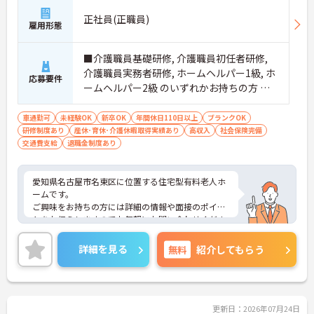
正社員(正職員)
雇用形態
■介護職員基礎研修, 介護職員初任者研修,
介護職員実務者研修, ホームヘルパー1級, ホ
応募要件
ームヘルパー2級 のいずれかお持ちの方 ■
全てのシフト勤務ができる方 ■経験不問
（経験の浅い方や未経験の方も、ご相談く
車通勤可
未経験OK
新卒OK
年間休日110日以上
ブランクOK
研修制度あり
産休･育休･介護休暇取得実績あり
ださい）
高収入
社会保険完備
交通費支給
退職金制度あり
愛知県名古屋市名東区に位置する住宅型有料老人ホ
ームです。
ご興味をお持ちの方には詳細の情報や面接のポイン
トをお伝えしますのでお気軽にお問い合わせくださ
いませ。
詳細を見る
無料
紹介してもらう
更新日：2026年07月24日