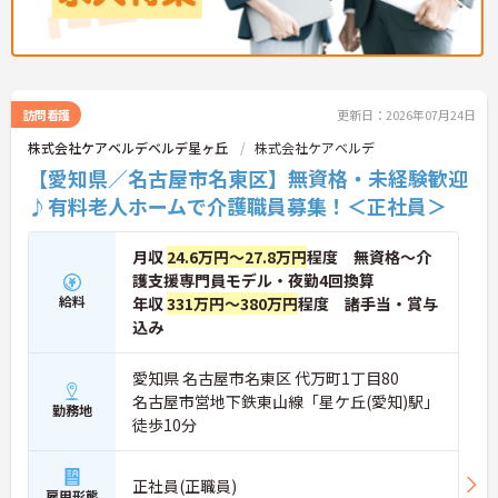
訪問看護
更新日：2026年07月24日
株式会社ケアベルデベルデ星ヶ丘
株式会社ケアベルデ
【愛知県／名古屋市名東区】無資格・未経験歓迎
♪有料老人ホームで介護職員募集！＜正社員＞
月収
24.6万円～27.8万円
程度 無資格～介
護支援専門員モデル・夜勤4回換算
給料
年収
331万円～380万円
程度 諸手当・賞与
込み
愛知県 名古屋市名東区 代万町1丁目80
名古屋市営地下鉄東山線「星ケ丘(愛知)駅」
勤務地
徒歩10分
正社員(正職員)
雇用形態