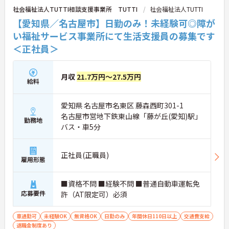
社会福祉法人TUTTI相談支援事業所 TUTTI
社会福祉法人TUTTI
【愛知県／名古屋市】日勤のみ！未経験可◎障が
い福祉サービス事業所にて生活支援員の募集です
＜正社員＞
月収
21.7万円～27.5万円
給料
愛知県 名古屋市名東区 藤森西町301-1
名古屋市営地下鉄東山線「藤が丘(愛知)駅」
勤務地
バス・車5分
正社員(正職員)
雇用形態
■資格不問 ■経験不問 ■普通自動車運転免
応募要件
許（AT限定可）必須
車通勤可
未経験OK
無資格OK
日勤のみ
年間休日110日以上
交通費支給
退職金制度あり