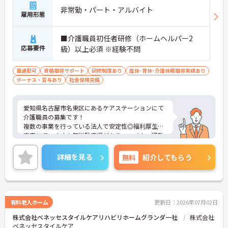
非常勤・パート・アルバイト
雇用形態
■介護職員初任者研修（ホームヘルパー2
応募要件
級）以上必須 ※経験不問
車通勤可
資格取得サポート
研修制度あり
産休･育休･介護休暇取得実績あり
ボーナス・賞与あり
社会保険完備
愛知県名古屋市名東区にあるケアステーションにて
介護職員の募集です！
複数の事業を行っている法人で安定性◎福利厚生も
充実しています！無料駐車場があり、マイカー通勤
も可能◎離れた地域にお住まいの方もストレス無く
通勤していただけます！
詳細を見る
無料
紹介してもらう
ご興味のある方には、面接対策ポイントなど、さら
に詳細をお話しいたしますのでお気軽にご相談くだ
さい！
有料老人ホーム
更新日：2026年07月02日
株式会社ベネッセスタイルケアリハビリホームグランダ一社
株式会社
ベネッセスタイルケア