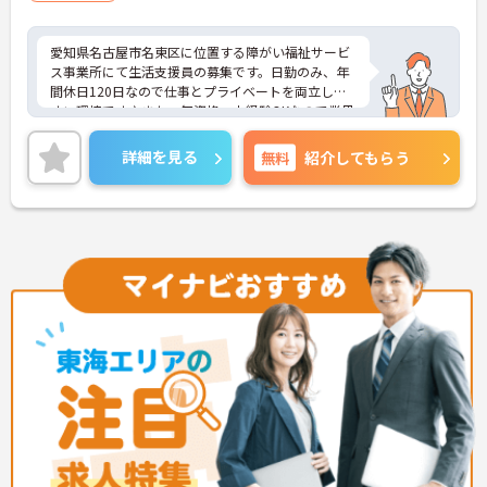
愛知県名古屋市名東区に位置する障がい福祉サービ
ス事業所にて生活支援員の募集です。日勤のみ、年
間休日120日なので仕事とプライベートを両立しや
すい環境です♪また、無資格、未経験OKなので業界
未経験の方も安心してスタートできます！ご興味の
ある方はご面接のポイントお伝えしますのでご気軽
詳細を見る
無料
紹介してもらう
にお問い合わせください。