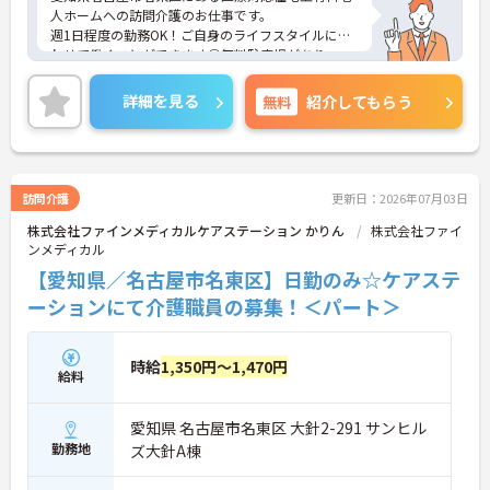
人ホームへの訪問介護のお仕事です。
週1日程度の勤務OK！ご自身のライフスタイルに合
わせて働くことができます◎無料駐車場があり、マ
イカー通勤も可能◎離れた地域にお住まいの方もス
トレス無く通勤していただけます！
詳細を見る
無料
紹介してもらう
ご興味のある方には、面接対策ポイントなど、さら
に詳細をお話しいたしますのでお気軽にご相談くだ
さい！
訪問介護
更新日：2026年07月03日
株式会社ファインメディカルケアステーション かりん
株式会社ファイ
ンメディカル
【愛知県／名古屋市名東区】日勤のみ☆ケアステ
ーションにて介護職員の募集！＜パート＞
時給
1,350円～1,470円
給料
愛知県 名古屋市名東区 大針2-291 サンヒル
勤務地
ズ大針A棟