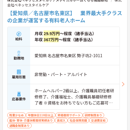
会社ベネッセスタイルケア
【愛知県／名古屋市名東区】 業界最大手クラス
の企業が運営する有料老人ホーム
月収
29.9万円
～程度（諸手当込）
給料
年収
367万円
～程度（諸手当込）
愛知県 名古屋市名東区 勢子坊2-1011
勤務地
非常勤・パート・アルバイト
雇用形態
ホームヘルパー2級以上、介護職員初任者研
修修了、介護福祉士、介護職員基礎研修修
応募要件
了者 ※資格をお持ちでない方もご応募可能
です。
残業少なめ
年間休日110日以上
資格取得サポート
研修制度あり
産休･育休･介護休暇取得実績あり
高収入
社会保険完備
交通費支給
退職金制度あり