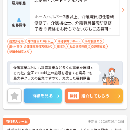
非常勤・パート・アルバイト
雇用形態
ホームヘルパー2級以上、介護職員初任者研
修修了、介護福祉士、介護職員基礎研修修
応募要件
了者 ※資格をお持ちでない方もご応募可能
です。
残業少なめ
年間休日110日以上
資格取得サポート
研修制度あり
産休･育休･介護休暇取得実績あり
高収入
社会保険完備
交通費支給
退職金制度あり
介護事業以外にも教育事業など多くの事業を展開す
る同社。全国で100以上の施設を運営する業界でも
最大手クラスの企業ですので、充実した福利厚生が
あります。また、豊富な研修制度がありますので、
未経験の方も安心です。ご興味ある方には、面接対
策ポイントなど、さらに詳細をお話しいたしますの
詳細を見る
無料
紹介してもらう
でお気軽にご相談ください。
有料老人ホーム
更新日：2026年07月02日
株式会社ベネッセスタイルケアメディカルホームくらら猪高緑地
株式