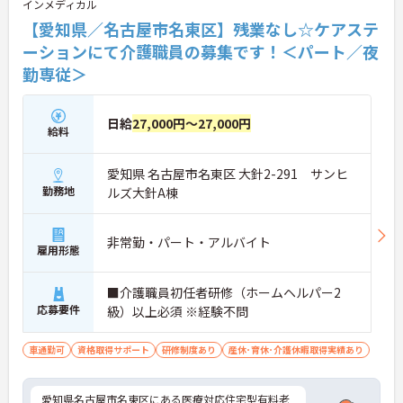
インメディカル
【愛知県／名古屋市名東区】残業なし☆ケアステ
ーションにて介護職員の募集です！＜パート／夜
勤専従＞
日給
27,000円～27,000円
給料
愛知県 名古屋市名東区 大針2-291 サンヒ
勤務地
ルズ大針A棟
非常勤・パート・アルバイト
雇用形態
■介護職員初任者研修（ホームヘルパー2
応募要件
級）以上必須 ※経験不問
車通勤可
資格取得サポート
研修制度あり
産休･育休･介護休暇取得実績あり
愛知県名古屋市名東区にある医療対応住宅型有料老