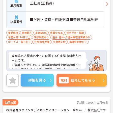
正社員(正職員)
雇用形態
■学歴・資格・経験不問 ■普通自動車免許
応募要件
夜勤専従
車通勤可
未経験OK
残業少なめ
住宅手当・補助
年間休日110日以上
研修制度あり
産休･育休･介護休暇取得実績あり
ボーナス・賞与あり
社会保険完備
交通費支給
退職金制度あり
愛知県名古屋市名東区に位置する住宅型有料老人ホ
ームです。
ご興味をお持ちの方には詳細の情報や面接のポイン
トをお伝えしますのでお気軽にお問い合わせくださ
いませ。
詳細を見る
無料
紹介してもらう
訪問介護
更新日：2026年07月03日
株式会社ファインメディカルケアステーション かりん
株式会社ファ