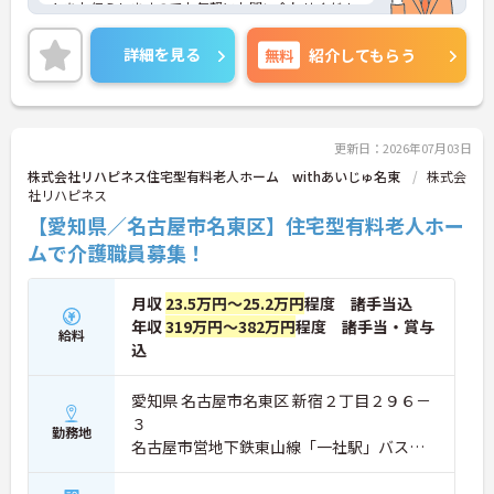
トをお伝えしますのでお気軽にお問い合わせくださ
いませ。
詳細を見る
無料
紹介してもらう
更新日：2026年07月03日
株式会社リハピネス住宅型有料老人ホーム withあいじゅ名東
株式会
社リハピネス
【愛知県／名古屋市名東区】住宅型有料老人ホー
ムで介護職員募集！
月収
23.5万円～25.2万円
程度 諸手当込
年収
319万円～382万円
程度 諸手当・賞与
給料
込
愛知県 名古屋市名東区 新宿２丁目２９６－
３
勤務地
名古屋市営地下鉄東山線「一社駅」バス・
車11分