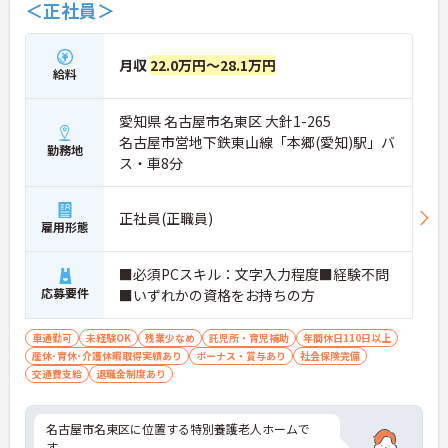
＜正社員＞
月収
22.0万円～28.1万円
給料
愛知県 名古屋市名東区 大針1-265
名古屋市営地下鉄東山線「本郷(愛知)駅」バ
勤務地
ス・車8分
正社員(正職員)
雇用形態
■必須PCスキル：文字入力程度■経験不問
応募要件
■いずれかの資格をお持ちの方
車通勤可
未経験OK
残業少なめ
託児所・育児補助
年間休日110日以上
産休･育休･介護休暇取得実績あり
ボーナス・賞与あり
社会保険完備
交通費支給
退職金制度あり
名古屋市名東区に位置する特別養護老人ホームで
す。