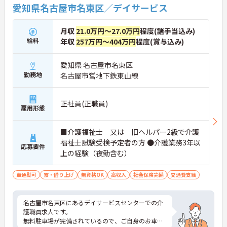
愛知県名古屋市名東区／デイサービス
月収
21.0万円～27.0万円
程度(諸手当込み)
給料
年収
257万円～404万円
程度(賞与込み)
愛知県 名古屋市名東区
勤務地
名古屋市営地下鉄東山線
正社員(正職員)
雇用形態
■介護福祉士 又は 旧ヘルパー2級で介護
福祉士試験受検予定者の方 ●介護業務3年以
応募要件
上の経験（夜勤含む）
車通勤可
寮・借り上げ
無資格OK
高収入
社会保険完備
交通費支給
名古屋市名東区にあるデイサービスセンターでの介
護職員求人です。
無料駐車場が完備されているので、ご自身のお車で