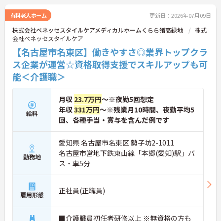
ご興味のある方には、面接対策ポイント等、さらに
詳細をお話ししますのでお気軽にご相談ください！
有料老人ホーム
更新日：2026年07月09日
株式会社ベネッセスタイルケアメディカルホームくらら猪高緑地
株式
会社ベネッセスタイルケア
【名古屋市名東区】働きやすさ◎業界トップクラ
ス企業が運営☆資格取得支援でスキルアップも可
能＜介護職＞
月収
23.7万円
～※夜勤5回想定
年収
331万円
～※残業月10時間、夜勤平均5
給料
回、各種手当・賞与を含んだ例です
愛知県 名古屋市名東区 勢子坊2-1011
名古屋市営地下鉄東山線「本郷(愛知)駅」バ
勤務地
ス・車5分
正社員(正職員)
雇用形態
■介護職員初任者研修以上 ※無資格の方も