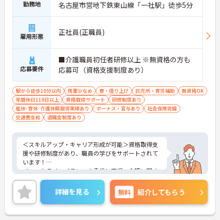
勤務地
名古屋市営地下鉄東山線「一社駅」徒歩5分
正社員(正職員)
雇用形態
■介護職員初任者研修以上 ※無資格の方も
応募要件
応募可（資格支援制度あり）
駅から徒歩10分以内
残業少なめ
寮・借り上げ
託児所・育児補助
無資格OK
年間休日110日以上
資格取得サポート
研修制度あり
産休･育休･介護休暇取得実績あり
ボーナス・賞与あり
社会保険完備
交通費支給
退職金制度あり
＜スキルアップ・キャリア形成が可能＞資格取得支
援や研修制度があり、職員の学びをサポートされて
います！
＜ワークライフバランスを重視＞育児・介護に関す
る制度や社宅制度、各種手当など、長く安心して働
きやすい環境が整っています。
詳細を見る
無料
紹介してもらう
＜寄り添ったケアの実施＞利用者さまに深く寄り添
ったサービスの提供を目指し、職員の専門性を高め
るような人材育成にも注力されています。