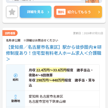
の通勤が可能です。
ご興味のある方はお気軽にお問い合わせ下さいま
せ。
詳細を見る
無料
紹介してもらう
訪問看護
更新日：2026年07月31日
名称非公開 ※詳細はお問合せください
【愛知県／名古屋市名東区】駅から徒歩圏内★研
修制度あり！住宅型有料老人ホーム求人＜介護職
＞
月収
22.4万円～33.6万円
程度 諸手当込・
夜勤4～6回換算
給料
年収
298万円～448万円
程度 諸手当・賞与
込
愛知県 名古屋市名東区
勤務地
名古屋市営地下鉄東山線