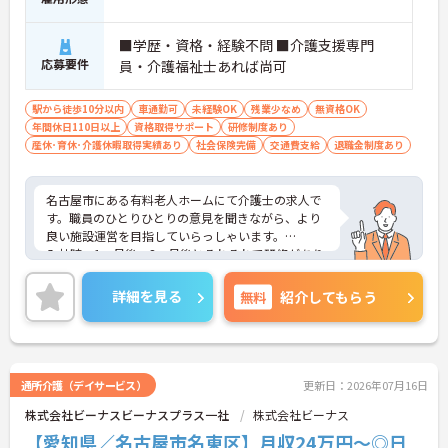
■学歴・資格・経験不問 ■介護支援専門
応募要件
員・介護福祉士あれば尚可
駅から徒歩10分以内
車通勤可
未経験OK
残業少なめ
無資格OK
年間休日110日以上
資格取得サポート
研修制度あり
産休･育休･介護休暇取得実績あり
社会保険完備
交通費支給
退職金制度あり
名古屋市にある有料老人ホームにて介護士の求人で
す。職員のひとりひとりの意見を聞きながら、より
良い施設運営を目指していらっしゃいます。
入社時、1ヶ月後、3ヶ月後とそれぞれで研修があり
ますので、介護が未経験・経験が浅くて不安という
方でも安心してください。
詳細を見る
無料
紹介してもらう
また、残業は少なめであったり、7日連休の取得も
可能であったりとプライベートとの両立をされたい
方にもおすすめの求人です。
ご興味をお持ちの方には、詳細の情報や面接のポイ
ントをお伝えしますのでお気軽にお問い合わせくだ
通所介護（デイサービス）
更新日：2026年07月16日
さい。
株式会社ビーナスビーナスプラス一社
株式会社ビーナス
【愛知県／名古屋市名東区】月収24万円～◎日