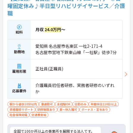
曜固定休み♪半日型リハビリデイサービス／介護
職
月収
24.0万円
～
給料
愛知県 名古屋市名東区 一社2-171-4
勤務地
名古屋市営地下鉄東山線「一社駅」徒歩7分
正社員(正職員)
雇用形態
介護職員初任者研修、実務者研修のいずれ
応募要件
か
駅から徒歩10分以内
車通勤可
未経験OK
日勤のみ
年間休日110日以上
資格取得サポート
研修制度あり
夏～秋入職可
ボーナス・賞与あり
社会保険完備
交通費支給
全国で100か所以上の事業所を展開する法人です。