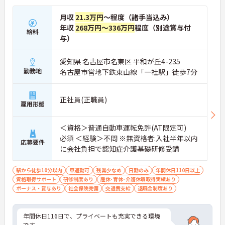
月収
21.3万円
～程度（諸手当込み）
年収
268万円～336万円
程度（別途賞与付
給料
与）
愛知県 名古屋市名東区 平和が丘4-235
勤務地
名古屋市営地下鉄東山線「一社駅」徒歩7分
正社員(正職員)
雇用形態
＜資格＞普通自動車運転免許(AT限定可)
必須 ＜経験＞不問 ※無資格者:入社半年以内
応募要件
に会社負担で認知症介護基礎研修受講
駅から徒歩10分以内
車通勤可
残業少なめ
日勤のみ
年間休日110日以上
資格取得サポート
研修制度あり
産休･育休･介護休暇取得実績あり
ボーナス・賞与あり
社会保険完備
交通費支給
退職金制度あり
年間休日116日で、プライベートも充実できる環境
です。