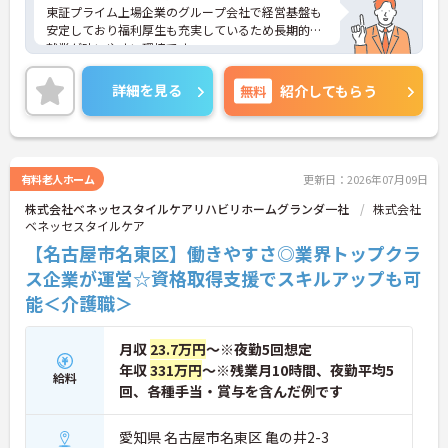
東証プライム上場企業のグループ会社で経営基盤も
安定しており福利厚生も充実しているため長期的な
就業が叶いやすい環境です。
また、キャリアパス制度が整っているので、経験が
浅い方・ブランクがある方も高い目標をもって仕事
詳細を見る
無料
紹介してもらう
に取り組んでいただけます◎
ご興味ある方には、面接対策ポイントなど、さらに
詳細をお話しいたしますのでお気軽にご相談くださ
い！
有料老人ホーム
更新日：2026年07月09日
株式会社ベネッセスタイルケアリハビリホームグランダ一社
株式会社
ベネッセスタイルケア
【名古屋市名東区】働きやすさ◎業界トップクラ
ス企業が運営☆資格取得支援でスキルアップも可
能＜介護職＞
月収
23.7万円
～※夜勤5回想定
年収
331万円
～※残業月10時間、夜勤平均5
給料
回、各種手当・賞与を含んだ例です
愛知県 名古屋市名東区 亀の井2-3