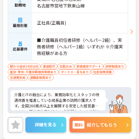
勤務地
名古屋市営地下鉄東山線
正社員(正職員)
雇用形態
■介護職員初任者研修（ヘルパー2級）、実
務者研修（ヘルパー1級）いずれか ※介護実
応募要件
務経験がある方
駅から徒歩10分以内
車通勤可
日勤のみ
資格取得サポート
研修制度あり
産休･育休･介護休暇取得実績あり
ボーナス・賞与あり
社会保険完備
交通費支給
退職金制度あり
介護とITの融合により、業務効率化とスタッフの待
遇改善を推進している成長企業の訪問介護求人で
す。全国260拠点以上を展開する安定した経営基盤
のもと、正社員比率94%という強固なチーム体制を
構築しています。資格手当や年2回の評価面談など、
専門資格と成果が収入に直結する仕組みが整ってい
詳細を見る
無料
紹介してもらう
ます。夜勤なしの完全週休2日制（曜日固定）を採用
し、日々の記録業務はスマートフォンで完結するた