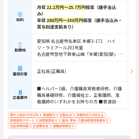
月収
22.2万円～25.7万円
程度（諸手当込
み）
給料
年収
280万円～350万円
程度（諸手当込み・
賞与別途支給あり）
愛知県 名古屋市名東区 本郷3-171 ハイ
ツ・ラミアール201号室
勤務地
名古屋市営地下鉄東山線「本郷(愛知)駅」徒
歩7分
正社員(正職員)
雇用形態
■ヘルパー1級、介護職員実務者研修、介護
職員基礎研修、介護福祉士、正看護師、准
応募要件
看護師のいずれかをお持ちの方 ■普通自動
車又は自動二輪車免許
駅から徒歩10分以内
車通勤可
日勤のみ
年間休日110日以上
資格取得サポート
研修制度あり
産休･育休･介護休暇取得実績あり
社会保険完備
交通費支給
退職金制度あり