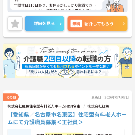
年間休日110日あり、お休みがしっかり取得できま
す。スタッフにとって理想の働き方を実現していま
す◎
経験は問いません！どなたでも介護のお仕事にチャ
詳細を見る
無料
紹介してもらう
レンジできる環境です♪
ご興味をお持ちの方はお気軽にお問い合わせくださ
い。
その他
更新日：2026年07月07日
株式会社虹色住宅型有料老人ホームH&N名東
株式会社虹色
【愛知県／名古屋市名東区】住宅型有料老人ホー
ムにて介護職員募集＜正社員＞