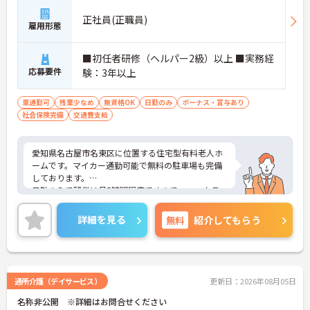
正社員(正職員)
雇用形態
■初任者研修（ヘルパー2級）以上 ■実務経
応募要件
験：3年以上
車通勤可
残業少なめ
無資格OK
日勤のみ
ボーナス・賞与あり
社会保険完備
交通費支給
愛知県名古屋市名東区に位置する住宅型有料老人ホ
ームです。マイカー通勤可能で無料の駐車場も完備
しております。
日勤のみで残業は月5時間程度ですので、ワークラ
イフバランスの実現が目指せる環境です。
ご興味のある方には、面接対策ポイントなど、さら
詳細を見る
無料
紹介してもらう
に詳細をお話しいたしますのでお気軽にご相談くだ
さい！
通所介護（デイサービス）
更新日：2026年08月05日
名称非公開 ※詳細はお問合せください