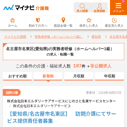
0
0
求人検索
会員登録
メニュー
ホーム
初めての方へ
面談会場一覧
保存した求人
最近見た求人
マイナビ介護職
実務者研修（ホームヘルパー1級）
愛知県
名古屋市名
名古屋市名東区(愛知県)の実務者研修（ホームヘルパー1級）
の求人・転職一覧
197
この条件の介護・福祉求人数
非公開求人
件 ＋
おすすめ順
新着順
月収順
年収順
訪問介護
更新日：2026年08月07日
株式会社日本エルダリーケアサービスにじのさと名東サービスセンター
株式会社日本エルダリーケアサービス
【愛知県/名古屋市名東区】 訪問介護にてサー
ビス提供責任者募集