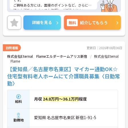
ご興味ある方には、面接のポイントなど、さらに詳
細をお話致しますのでお気軽にご相談ください。
詳細を見る
無料
紹介してもらう
訪問看護
更新日：2026年08月06日
株式会社Eternal Flameエルダーホームアリス新宿
株式会社Eternal
Flame
【愛知県／名古屋市名東区】マイカー通勤OK☆
住宅型有料老人ホームにて介護職員募集〈日勤常
勤〉
月収
24.8万円～36.1万円
程度
給料
愛知県 名古屋市名東区 新宿1-91-5
勤務地