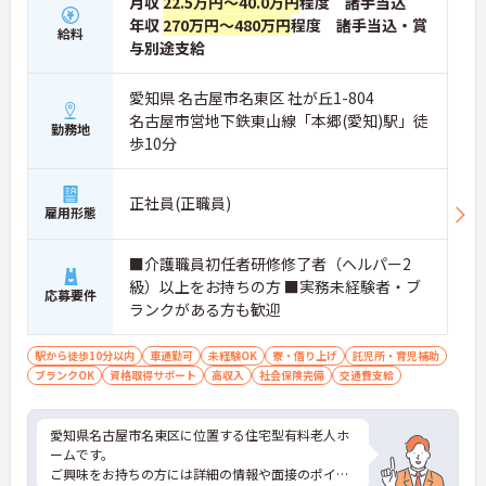
月収
22.5万円～40.0万円
程度 諸手当込
年収
270万円～480万円
程度 諸手当込・賞
給料
与別途支給
愛知県 名古屋市名東区 社が丘1-804
名古屋市営地下鉄東山線「本郷(愛知)駅」徒
勤務地
歩10分
正社員(正職員)
雇用形態
■介護職員初任者研修修了者（ヘルパー2
級）以上をお持ちの方 ■実務未経験者・ブ
応募要件
ランクがある方も歓迎
駅から徒歩10分以内
車通勤可
未経験OK
寮・借り上げ
託児所・育児補助
ブランクOK
資格取得サポート
高収入
社会保険完備
交通費支給
愛知県名古屋市名東区に位置する住宅型有料老人ホ
ームです。
ご興味をお持ちの方には詳細の情報や面接のポイン