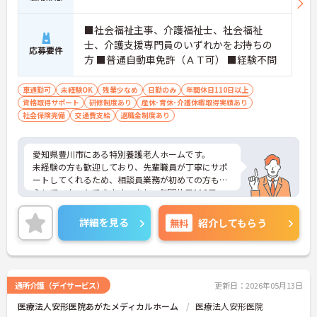
■社会福祉主事、介護福祉士、社会福祉
士、介護支援専門員のいずれかをお持ちの
応募要件
方 ■普通自動車免許（ＡＴ可） ■経験不問
車通勤可
未経験OK
残業少なめ
日勤のみ
年間休日110日以上
資格取得サポート
研修制度あり
産休･育休･介護休暇取得実績あり
社会保険完備
交通費支給
退職金制度あり
愛知県豊川市にある特別養護老人ホームです。
未経験の方も歓迎しており、先輩職員が丁寧にサポ
ートしてくれるため、相談員業務が初めての方も安
心してスタートできます。また、年間休日118日・
完全週休2日制とお休みもしっかり確保。育児休業
や介護休業の取得実績、利用可能な託児施設もあ
詳細を見る
無料
紹介してもらう
り、ライフステージの変化にも柔軟に対応できる職
場です。利用者様やご家族に寄り添いながら、地域
福祉に貢献したい方におすすめの求人です。
ご興味のある方はお気軽にお問い合わせ下さいま
せ。
通所介護（デイサービス）
更新日：2026年05月13日
医療法人安形医院あがたメディカルホーム
医療法人安形医院