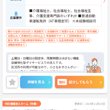
■介護福祉士、社会福祉士、社会福祉主
事、介護支援専門員のいずれか ■普通自動
応募要件
車運転免許（AT車限定可） ※未経験相談可
駅から徒歩10分以内
車通勤可
未経験OK
残業少なめ
託児所・育児補助
日勤のみ
年間休日110日以上
資格取得サポート
研修制度あり
産休･育休･介護休暇取得実績あり
高収入
社会保険完備
交通費支給
退職金制度あり
土曜日・日曜日は固定休、残業時間はほぼない機能
訓練特化型デイサービスでの求人です。
託児所の利用が可能なので、小さなお子さんがいる
かたも安心して就業することができます。
ご興味ある方には、面接対策ポイントなど、さらに
詳細をお話しいたしますのでお気軽にご相談くださ
詳細を見る
無料
紹介してもらう
い！
特別養護老人ホーム（特養）
更新日：2024年11月23日