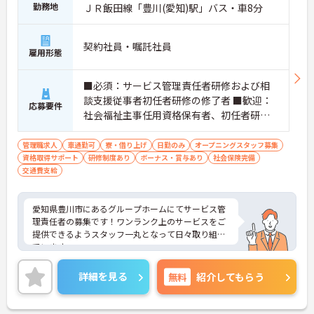
勤務地
ＪＲ飯田線「豊川(愛知)駅」バス・車8分
契約社員・嘱託社員
雇用形態
■必須：サービス管理責任者研修および相
談支援従事者初任者研修の修了者 ■歓迎：
応募要件
社会福祉主事任用資格保有者、初任者研修
（旧ヘルパー2級）、サービス管理責任者の
業務経験
管理職求人
車通勤可
寮・借り上げ
日勤のみ
オープニングスタッフ募集
資格取得サポート
研修制度あり
ボーナス・賞与あり
社会保険完備
交通費支給
愛知県豊川市にあるグループホームにてサービス管
理責任者の募集です！ワンランク上のサービスをご
提供できるようスタッフ一丸となって日々取り組ん
でいます。
ご興味ある方には、面接対策ポイントなど、さらに
詳細をお話しいたしますのでお気軽にご相談くださ
詳細を見る
無料
紹介してもらう
い！