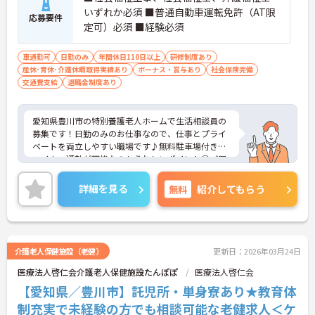
いずれか必須 ■普通自動車運転免許（AT限
応募要件
定可）必須 ■経験必須
車通勤可
日勤のみ
年間休日110日以上
研修制度あり
産休･育休･介護休暇取得実績あり
ボーナス・賞与あり
社会保険完備
交通費支給
退職金制度あり
愛知県豊川市の特別養護老人ホームで生活相談員の
募集です！日勤のみのお仕事なので、仕事とプライ
ベートを両立しやすい職場です♪無料駐車場付きで
マイカー通勤が可能なのもうれしいポイント◎ご興
味のある方は、面接ポイントをお伝えしますので、
お気軽にご連絡ください。
詳細を見る
無料
紹介してもらう
介護老人保健施設（老健）
更新日：2026年03月24日
医療法人啓仁会介護老人保健施設たんぽぽ
医療法人啓仁会
【愛知県／豊川市】託児所・単身寮あり★教育体
制充実で未経験の方でも相談可能な老健求人＜ケ