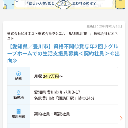
更新日：2026年01月16日
株式会社ビオネスト株式会社ラシエル RASIEL川花
株式会社ビオネ
スト
【愛知県／豊川市】資格不問◎賞与年2回♪グル
ープホームでの生活支援員募集＜契約社員＞≪出
向≫
月収
24.7万円
～
給料
愛知県 豊川市 川花町3-17
勤務地
名鉄豊川線「諏訪町駅」徒歩14分
契約社員・嘱託社員
雇用形態