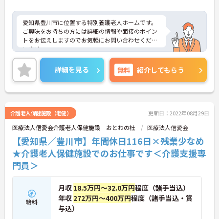
愛知県豊川市に位置する特別養護老人ホームです。
ご興味をお持ちの方には詳細の情報や面接のポイン
トをお伝えしますのでお気軽にお問い合わせくださ
いませ。
詳細を見る
無料
紹介してもらう
介護老人保健施設（老健）
更新日：2022年08月29日
医療法人信愛会介護老人保健施設 おとわの杜
医療法人信愛会
【愛知県／豊川市】年間休日116日×残業少なめ
★介護老人保健施設でのお仕事です＜介護支援専
門員＞
月収
18.5万円～32.0万円
程度（諸手当込）
年収
272万円～400万円
程度（諸手当込・賞
給料
与込）