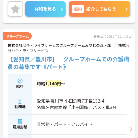
体制もしっかり整っております。
また、ゆったりした雰囲気の中での勤務が可能なの
詳細を見る
無料
紹介してもらう
で、働きやすい環境となっています。
ご興味ある方には、面接対策ポイントなど、さらに
詳細をお話しいたしますのでお気軽にご相談くださ
い。
グループホーム
更新日：2025年10月27日
株式会社セキ・ライフサービスグループホームみやじの森・風
株式会
社セキ・ライフサービス
【愛知県／豊川市】 グループホームでの介護職
員の募集です《パート》
時給
1,140円
～
給料
愛知県 豊川市 小田渕町7丁目132-4
勤務地
名鉄名古屋本線「小田渕駅」バス・車3分
非常勤・パート・アルバイト
雇用形態