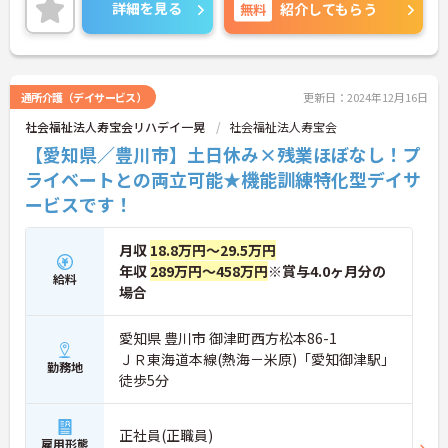
詳細を見る
無料
紹介してもらう
通所介護（デイサービス）
更新日：2024年12月16日
社会福祉法人寿宝会リハデイ一晃
社会福祉法人寿宝会
【愛知県／豊川市】土日休み×残業ほぼなし！プ
ライベートとの両立可能★機能訓練特化型デイサ
ービスです！
月収
18.8万円～29.5万円
年収
289万円～458万円
※賞与4.0ヶ月分の
給料
場合
愛知県 豊川市 御津町西方松本86-1
ＪＲ東海道本線(熱海－米原)「愛知御津駅」
勤務地
徒歩5分
正社員(正職員)
雇用形態