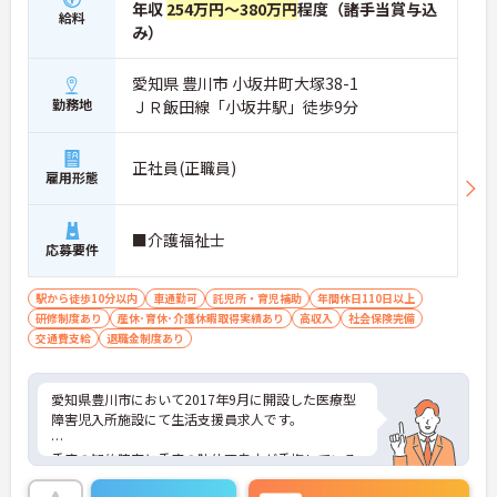
年収
254万円～380万円
程度（諸手当賞与込
給料
み）
愛知県 豊川市 小坂井町大塚38-1
勤務地
ＪＲ飯田線「小坂井駅」徒歩9分
正社員(正職員)
雇用形態
■介護福祉士
応募要件
駅から徒歩10分以内
車通勤可
託児所・育児補助
年間休日110日以上
研修制度あり
産休･育休･介護休暇取得実績あり
高収入
社会保険完備
交通費支給
退職金制度あり
愛知県豊川市において2017年9月に開設した医療型
障害児入所施設にて生活支援員求人です。
重度の知的障害と重度の肢体不自由が重複している
障害児者の方が入所し、治療及び日常生活の指導す