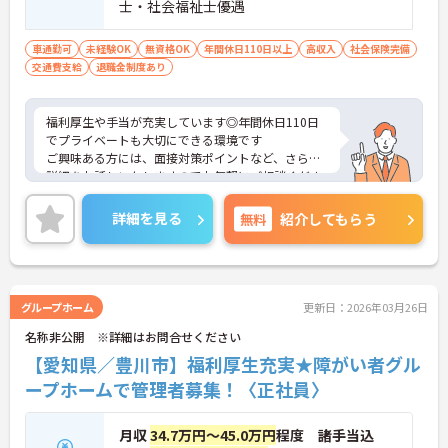
士・社会福祉士優遇
車通勤可
未経験OK
無資格OK
年間休日110日以上
高収入
社会保険完備
交通費支給
退職金制度あり
福利厚生や手当が充実しています◎年間休日110日
でプライベートも大切にできる環境です
ご興味ある方には、面接対策ポイントなど、さらに
詳細をお話しいたしますのでお気軽にご相談くださ
い！
詳細を見る
無料
紹介してもらう
グループホーム
更新日：2026年03月26日
名称非公開 ※詳細はお問合せください
【愛知県／豊川市】福利厚生充実★障がい者グル
ープホームで管理者募集！〈正社員〉
月収
34.7万円～45.0万円
程度 諸手当込