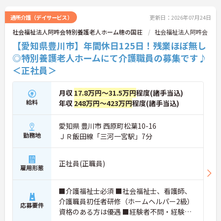
通所介護（デイサービス）
更新日：2026年07月24日
社会福祉法人阿吽会特別養護老人ホーム穂の国荘
社会福祉法人阿吽会
【愛知県豊川市】年間休日125日！残業ほぼ無し
◎特別養護老人ホームにて介護職員の募集です♪
＜正社員＞
月収
17.8万円～31.5万円
程度(諸手当込)
給料
年収
248万円～423万円
程度(諸手当込)
愛知県 豊川市 西原町松葉10-16
勤務地
ＪＲ飯田線「三河一宮駅」7分
正社員(正職員)
雇用形態
■介護福祉士必須 ■社会福祉士、看護師、
介護職員初任者研修（ホームヘルパー2級）
応募要件
資格のある方は優遇 ■経験者不問・経験者