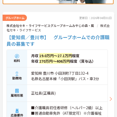
グループホーム
更新日：2026年04月01日
株式会社セキ・ライフサービスグループホームみやじの森・風
株式会
社セキ・ライフサービス
【愛知県／豊川市】 グループホームでの介護職
員の募集です
月収
19.0万円～27.1万円
程度
給料
年収
270万円～406万円
程度（賞与込）
愛知県 豊川市 小田渕町7丁目132-4
勤務地
名鉄名古屋本線「小田渕駅」バス・車3分
正社員(正職員)
雇用形態
■介護職員初任者研修（ヘルパー2級）以上
■普通自動車免許（AT限定可）※介護福祉
応募要件