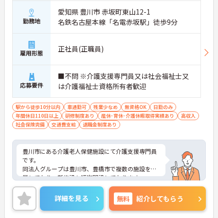
愛知県 豊川市 赤坂町東山12-1
勤務地
名鉄名古屋本線「名電赤坂駅」徒歩9分
正社員(正職員)
雇用形態
■不問 ※介護支援専門員又は社会福祉士又
応募要件
は介護福祉士資格所有者歓迎
駅から徒歩10分以内
車通勤可
残業少なめ
無資格OK
日勤のみ
年間休日110日以上
研修制度あり
産休･育休･介護休暇取得実績あり
高収入
社会保険完備
交通費支給
退職金制度あり
豊川市にある介護老人保健施設にて介護支援専門員
です。
同法人グループは豊川市、豊橋市で複数の施設を運
営しており、新施設も順次開設しております。
賞与も例年、基本給の4ヶ月分が支給されており、
社員が頑張った分はしっかりと還元して頂けます☆
詳細を見る
無料
紹介してもらう
また、施設間の強制的な異動は原則ございませんの
で、近場で長く勤務したい方にはオススメの求人で