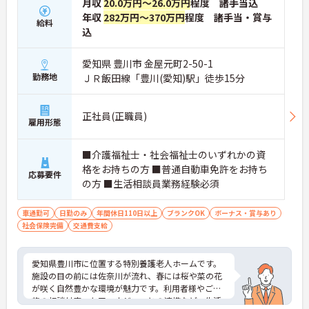
月収
20.0万円～26.0万円
程度 諸手当込
年収
282万円～370万円
程度 諸手当・賞与
給料
込
愛知県 豊川市 金屋元町2-50-1
勤務地
ＪＲ飯田線「豊川(愛知)駅」徒歩15分
正社員(正職員)
雇用形態
■介護福祉士・社会福祉士のいずれかの資
格をお持ちの方 ■普通自動車免許をお持ち
応募要件
の方 ■生活相談員業務経験必須
車通勤可
日勤のみ
年間休日110日以上
ブランクOK
ボーナス・賞与あり
社会保険完備
交通費支給
愛知県豊川市に位置する特別養護老人ホームです。
施設の目の前には佐奈川が流れ、春には桜や菜の花
が咲く自然豊かな環境が魅力です。利用者様やご家
族の相談対応、ケアマネジャーとの連携など、生活