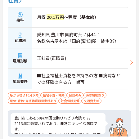
社員〉
月収
20.1万円
～程度（基本給）
給料
愛知県 豊川市 国府町茶ノ休44-1
勤務地
名鉄名古屋本線「国府(愛知)駅」徒歩3分
正社員(正職員)
雇用形態
■社会福祉士資格をお持ちの方 ■病院など
応募要件
での経験の有る方 尚可
駅から徒歩10分以内
住宅手当・補助
日勤のみ
研修制度あり
産休･育休･介護休暇取得実績あり
社会保険完備
交通費支給
豊川市にある60床の回復期リハビリ病院です。
2013年に改築されており、非常にキレイな病院で
す。
院内には約50名のセラピストが在籍しており、教育