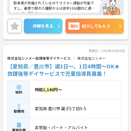
駐車場が完備されているのでマイカー通勤が可能で
すし、最寄り駅の八幡駅からは徒歩10分圏内と通勤
にとても便利です。
産休・育休の取得実績があり、託児所もありますの
で、お子様がいらっしゃる方に理解があって働きや
詳細を見る
無料
紹介してもらう
すい環境なのでとても安心です。ご興味をお持ちの
方には、詳細の情報や面接のポイントをお伝えしま
すのでお気軽にお問い合わせください。
更新日：2026年03月06日
株式会社シンメー放課後等デイサービス
株式会社シンメー
【愛知県／豊川市】週3日～、1日4時間～OK★
放課後等デイサービスで児童指導員募集！
時給
1,140円
～
給料
愛知県 豊川市 蔵子5丁目9-5
勤務地
非常勤・パート・アルバイト
雇用形態