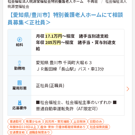
社会福祉法人桃源堂福祉会特別養護老人ホーム 千両荘
社会福祉法人
桃源堂福祉会
【愛知県/豊川市】特別養護老人ホームにて相談
員募集＜正社員＞
月収
17.1万円
～程度 諸手当別途支給
年収
205万円
～程度 諸手当・賞与別途支
給料
給
愛知県 豊川市 千両町大堀６３
勤務地
ＪＲ飯田線「長山駅」バス・車13分
正社員(正職員)
雇用形態
■社会福祉士、社会福祉主事のいずれか ■
応募要件
普通自動車運転免許（AT限定可）
車通勤可
残業少なめ
託児所・育児補助
土日祝休
日勤のみ
年間休日110日以上
産休･育休･介護休暇取得実績あり
社会保険完備
交通費支給
退職金制度あり