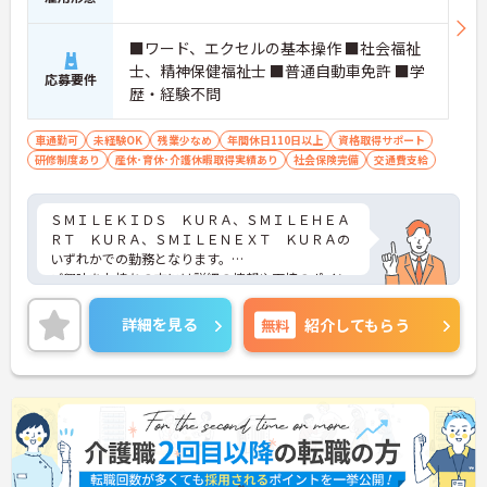
■ワード、エクセルの基本操作 ■社会福祉
士、精神保健福祉士 ■普通自動車免許 ■学
応募要件
歴・経験不問
車通勤可
未経験OK
残業少なめ
年間休日110日以上
資格取得サポート
研修制度あり
産休･育休･介護休暇取得実績あり
社会保険完備
交通費支給
ＳＭＩＬＥＫＩＤＳ ＫＵＲＡ、ＳＭＩＬＥＨＥＡ
ＲＴ ＫＵＲＡ、ＳＭＩＬＥＮＥＸＴ ＫＵＲＡの
いずれかでの勤務となります。
ご興味をお持ちの方には詳細の情報や面接のポイン
トをお伝えしますのでお気軽にお問い合わせくださ
いませ。
詳細を見る
無料
紹介してもらう