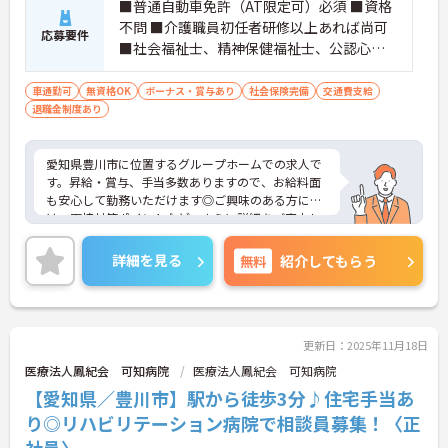
■普通自動車免許（AT限定可）必須 ■資格
不問 ■介護職員初任者研修以上あれば尚可
応募要件
■社会福祉士、精神保健福祉士、公認心理
士あれば尚可
車通勤可
無資格OK
ボーナス・賞与あり
社会保険完備
交通費支給
退職金制度あり
愛知県豊川市に位置するグループホームでの求人で
す。昇給・賞与、手当多数ありますので、お給料面
も安心して勤務いただけます◎ご興味のある方に
は、面接対策ポイントなど、さらに詳細をご案内し
ますのでお気軽にご相談ください！
詳細を見る
無料
紹介してもらう
更新日：2025年11月18日
医療法人鳳紀会 可知病院
医療法人鳳紀会 可知病院
【愛知県／豊川市】駅から徒歩3分♪住宅手当あ
り◎リハビリテーション病院で相談員募集！〈正