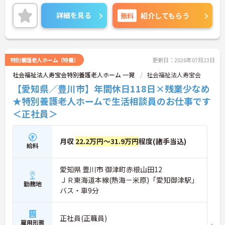
相談員として専門性を発揮できるポジション。介護
業務のサポートにも携わりながら、ご利用者様の安
詳細を見る
無料
紹介してもらう
心した暮らしを支えるやりがいを感じられます。年
間休日110日、残業は月平均5時間程度と少なめで、
プライベートとの両立もしやすい環境です。マイカ
ー通勤も可能で無料駐車場を完備。地域に根差した
施設で、これまでの経験や資格を活かしながら長く
特別養護老人ホーム（特養）
更新日：2026年07月23日
活躍したい方におすすめです。
社会福祉法人寿宝会特別養護老人ホーム 一晃
社会福祉法人寿宝会
ご興味をお持ちの方には詳細の情報や面接のポイン
トをお伝えしますのでお気軽にお問い合わせくださ
【愛知県／豊川市】年間休日118日×残業少なめ
いませ。
★特別養護老人ホームで生活相談員のお仕事です
＜正社員＞
月収
22.2万円～31.9万円
程度(諸手当込)
給料
愛知県 豊川市 御津町赤根山田12
ＪＲ東海道本線(熱海－米原)「愛知御津駅」
勤務地
バス・車9分
正社員(正職員)
雇用形態