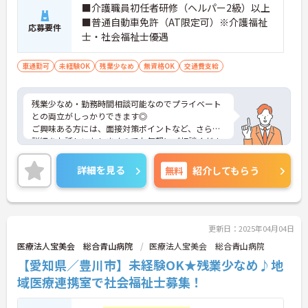
■介護職員初任者研修（ヘルパー2級）以上
■普通自動車免許（AT限定可）※介護福祉
応募要件
士・社会福祉士優遇
車通勤可
未経験OK
残業少なめ
無資格OK
交通費支給
残業少なめ・勤務時間相談可能なのでプライベート
との両立がしっかりできます◎
ご興味ある方には、面接対策ポイントなど、さらに
詳細をお話しいたしますのでお気軽にご相談くださ
い！
詳細を見る
無料
紹介してもらう
更新日：2025年04月04日
医療法人宝美会 総合青山病院
医療法人宝美会 総合青山病院
【愛知県／豊川市】未経験OK★残業少なめ♪地
域医療連携室で社会福祉士募集！