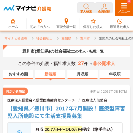
0
0
求人検索
会員登録
メニュー
ホーム
初めての方へ
面談会場一覧
保存した求人
最近見た求人
マイナビ介護職
社会福祉士
愛知県
豊川市
愛知県の社会福祉士の
豊川市(愛知県)の社会福祉士
の求人・転職一覧
27
この条件の介護・福祉求人数
非公開求人
件 ＋
おすすめ順
新着順
月収順
年収順
障がい者施設
更新日：2026年08月07日
医療法人信愛会＜信愛医療療育センター＞
医療法人信愛会
【愛知県／豊川市】2017年7月開設！医療型障害
児入所施設にて生活支援員募集
月収
20.7万円～24.0万円
程度（諸手当込）