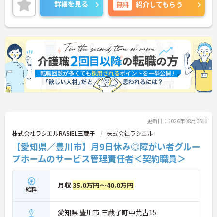
ることを目的とする64床の障害児福祉施設です。入
詳細を見る
無料
紹介してもらう
所（入院）して治療するため、医療法に規定する病
院としての機能も併せ持つという特徴があります。
複数施設を運営している法人なので、これまでの実
績をもとにした独自の教育体制が整っており、安心
してスタートしていただけます！
また、院内託児所も完備され、子育て中の方にも働
きやすい環境です！さらに福利厚生面でも大変充実
しているので、長く勤務したい方には特にオススメ
の求人です。
少しでも興味をお持ちでしたら、詳細についてご案
更新日：2026年08月05日
内致しますのでお気軽にお問い合わせ下さいませ。
株式会社ラシエルRASIEL三蔵子
株式会社ラシエル
【愛知県／豊川市】月9日休み◎障がい者グルー
プホームのサービス管理責任者＜契約職員＞
月収
35.0万円～40.0万円
給料
愛知県 豊川市 三蔵子町中荒古15