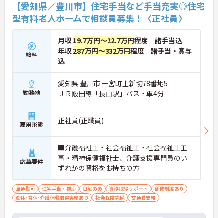
【愛知県／豊川市】住宅手当など手当充実◎住宅
型有料老人ホームで相談員募集！〈正社員〉
月収
19.7万円～22.7万円
程度 諸手当込
年収
287万円～332万円
程度 諸手当・賞与
給料
込
愛知県 豊川市 ー宮町上新切78番地5
勤務地
ＪＲ飯田線「長山駅」バス・車4分
正社員(正職員)
雇用形態
■介護福祉士・社会福祉士・社会福祉士主
事・精神保健福祉士、介護支援専門員のい
応募要件
ずれかの資格をお持ちの方
車通勤可
住宅手当・補助
日勤のみ
資格取得サポート
研修制度あり
産休･育休･介護休暇取得実績あり
社会保険完備
交通費支給