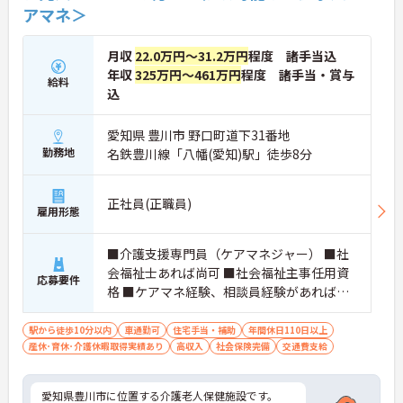
アマネ＞
月収
22.0万円～31.2万円
程度 諸手当込
年収
325万円～461万円
程度 諸手当・賞与
給料
込
愛知県 豊川市 野口町道下31番地
勤務地
名鉄豊川線「八幡(愛知)駅」徒歩8分
正社員(正職員)
雇用形態
■介護支援専門員（ケアマネジャー） ■社
会福祉士あれば尚可 ■社会福祉主事任用資
応募要件
格 ■ケアマネ経験、相談員経験があれば尚
可
駅から徒歩10分以内
車通勤可
住宅手当・補助
年間休日110日以上
産休･育休･介護休暇取得実績あり
高収入
社会保険完備
交通費支給
愛知県豊川市に位置する介護老人保健施設です。