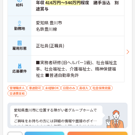
年収
416万円～540万円
程度 諸手当込 別
給料
途賞与
愛知県 豊川市
勤務地
名鉄豊川線
正社員(正職員)
雇用形態
■実務者研修(旧ヘルパー1級)、社会福祉主
事、社会福祉士、介護福祉士、精神保健福
応募要件
祉士 ■普通自動車免許
管理職求人
車通勤可
未経験OK
日勤のみ
高収入
社会保険完備
交通費支給
愛知県豊川市に位置する障がい者グループホームで
す。
ご興味をお持ちの方には詳細の情報や面接のポイン
トをお伝えしますのでお気軽にお問い合わせくださ
いませ。