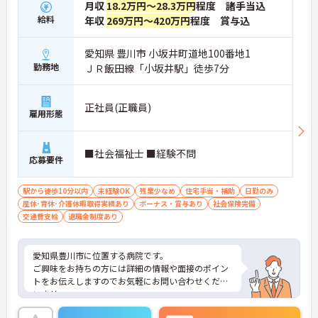
月収
18.2万円～28.3万円
程度 諸手当込
給料
年収
269万円～420万円
程度 賞与込
愛知県 豊川市 小坂井町道地100番地1
勤務地
ＪＲ飯田線「小坂井駅」徒歩7分
正社員(正職員)
雇用形態
■社会福祉士 ■経験不問
応募要件
駅から徒歩10分以内
未経験OK
残業少なめ
住宅手当・補助
日勤のみ
産休･育休･介護休暇取得実績あり
ボーナス・賞与あり
社会保険完備
交通費支給
退職金制度あり
愛知県豊川市に位置する病院です。
ご興味をお持ちの方には詳細の情報や面接のポイン
トをお伝えしますのでお気軽にお問い合わせくださ
いませ。