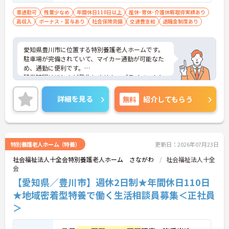
優遇
車通勤可
残業少なめ
年間休日110日以上
産休･育休･介護休暇取得実績あり
高収入
ボーナス・賞与あり
社会保険完備
交通費支給
退職金制度あり
愛知県豊川市に位置する特別養護老人ホームです。
駐車場が完備されていて、マイカー通勤が可能なた
め、通勤に便利です。
残業時間はほとんど発生しません。プライベートと
メリハリをつけて勤務できます。
年間休日が120日以上で有給の他、リフレッシュ休
詳細を見る
無料
紹介してもらう
暇もあるので自分の時間を大切にしていただけま
す。
ご興味をお持ちの方には、詳細の情報や面接のポイ
ントをお伝えしますのでお気軽にお問い合わせくだ
さい。
特別養護老人ホーム（特養）
更新日：2026年07月23日
社会福祉法人十全会特別養護老人ホーム さながわ
社会福祉法人十全
会
【愛知県／豊川市】週休2日制★年間休日110日
★地域密着型特養で働く生活相談員募集＜正社員
＞