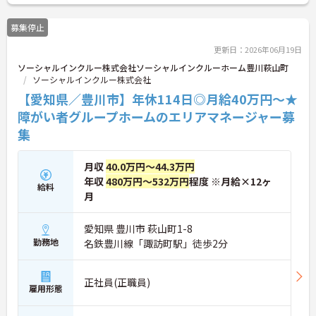
す。
少しでも興味をお持ちの方は、お電話にて詳細をお
募集停止
伝え致しますのでお気軽にお問い合わせ下さい♪
更新日：2026年06月19日
ソーシャルインクルー株式会社ソーシャルインクルーホーム豊川萩山町
ソーシャルインクルー株式会社
【愛知県／豊川市】年休114日◎月給40万円～★
障がい者グループホームのエリアマネージャー募
集
月収
40.0万円～44.3万円
年収
480万円～532万円
程度 ※月給×12ヶ
給料
月
愛知県 豊川市 萩山町1-8
勤務地
名鉄豊川線「諏訪町駅」徒歩2分
正社員(正職員)
雇用形態