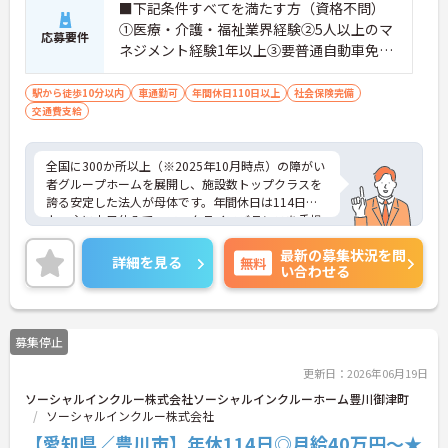
■下記条件すべてを満たす方（資格不問）
①医療・介護・福祉業界経験②5人以上のマ
応募要件
ネジメント経験1年以上③要普通自動車免許
（AT限定可）※介護業界に関する有資格者
（介護職員初任者研修、介護福祉士な
駅から徒歩10分以内
車通勤可
年間休日110日以上
社会保険完備
交通費支給
ど）、営業経験（業種問わず）、障がい福
祉経験歓迎
全国に300か所以上（※2025年10月時点）の障がい
者グループホームを展開し、施設数トップクラスを
誇る安定した法人が母体です。年間休日は114日以
上、主に土日休みで、ワークライフバランスを重視
した働き方が可能です。産前産後・育児休暇制度も
最新の募集状況を問
あり、子育て世代も安心して働ける環境が整ってい
詳細を見る
無料
い合わせる
ます。一般社員研修や外部勉強会受講支援制度など
を通じて着実にスキルアップもできます。チームを
まとめ、メンバーの成長を後押しすることにやりが
いを感じる方、新しい挑戦に意欲的な方にぴったり
募集停止
の職場です。ご興味のある方は詳細等をお伝えしま
すので、お気軽にお問い合わせください。
更新日：2026年06月19日
ソーシャルインクルー株式会社ソーシャルインクルーホーム豊川御津町
ソーシャルインクルー株式会社
【愛知県／豊川市】年休114日◎月給40万円～★