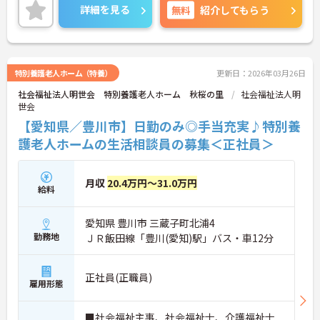
詳細を見る
無料
紹介してもらう
特別養護老人ホーム（特養）
更新日：2026年03月26日
社会福祉法人明世会 特別養護老人ホーム 秋桜の里
社会福祉法人明
世会
【愛知県／豊川市】日勤のみ◎手当充実♪特別養
護老人ホームの生活相談員の募集＜正社員＞
月収
20.4万円～31.0万円
給料
愛知県 豊川市 三蔵子町北浦4
勤務地
ＪＲ飯田線「豊川(愛知)駅」バス・車12分
正社員(正職員)
雇用形態
■社会福祉主事、社会福祉士、介護福祉士