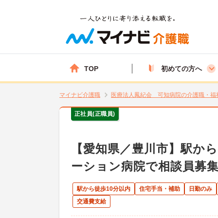
TOP
初めての方へ
マイナビ介護職
医療法人鳳紀会 可知病院の介護職・福
正社員(正職員)
【愛知県／豊川市】駅から
ーション病院で相談員募
駅から徒歩10分以内
住宅手当・補助
日勤のみ
交通費支給