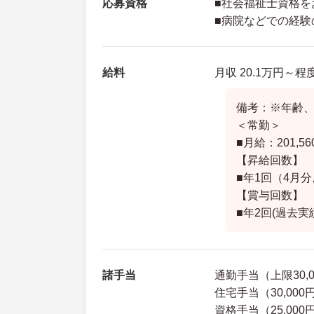
応募資格
■社会福祉士資格を
■病院などでの経験
給料
月収 20.1万円～
備考：※年齢
＜常勤＞
■月給：201,
【昇給回数】
■年1回（4月
【賞与回数】
■年2回(過去実
諸手当
通勤手当（上限30,
住宅手当（30,000
資格手当（25,000