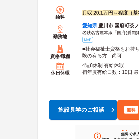
月収 20.1万円～程度（
給料
愛知県
豊川市 国府町茶ノ休
名鉄名古屋本線「国府(愛知)
勤務地
MAP
■社会福祉士資格をお持ち
験の有る方 尚可
資格/職種
4週8休制 有給休暇
初年
休日休暇
施設見学のご相談
無料
無料
で求