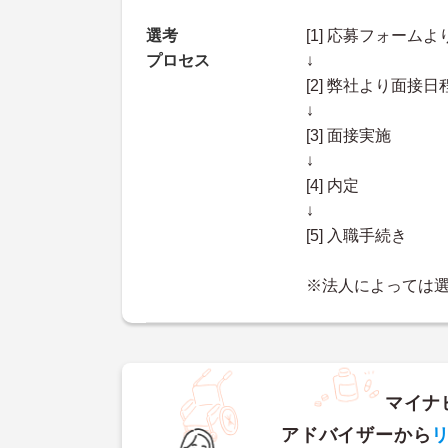
選考
[1] 応募フォーム
プロセス
↓
[2] 弊社より面
↓
[3] 面接実施
↓
[4] 内定
↓
[5] 入職手続き
※法人によっては
マイナ
アドバイザーから