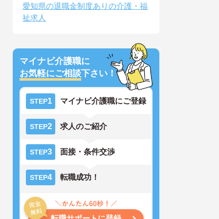
愛知県の退職金制度ありの介護・福
祉求人
マイナビ介護職に
お気軽にご相談
下さい！
1
マイナビ介護職にご登録
STEP
2
求人のご紹介
STEP
3
面接・条件交渉
STEP
4
転職成功！
STEP
転職サポートに登録