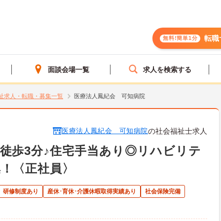
転職
無料!簡単1分
面談会場一覧
求人を検索する
祉求人・転職・募集一覧
医療法人鳳紀会 可知病院
医療法人鳳紀会 可知病院
の社会福祉士求人
徒歩3分♪住宅手当あり◎リハビリテ
集！〈正社員〉
研修制度あり
産休･育休･介護休暇取得実績あり
社会保険完備