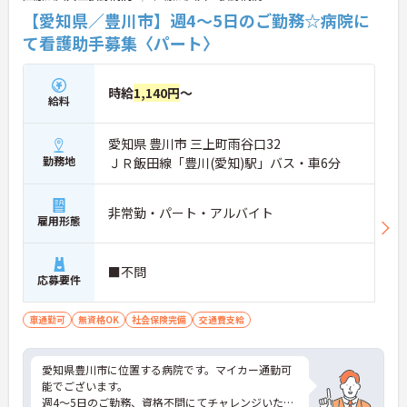
【愛知県／豊川市】週4～5日のご勤務☆病院に
て看護助手募集〈パート〉
時給
1,140円
～
給料
愛知県 豊川市 三上町雨谷口32
勤務地
ＪＲ飯田線「豊川(愛知)駅」バス・車6分
非常勤・パート・アルバイト
雇用形態
■不問
応募要件
車通勤可
無資格OK
社会保険完備
交通費支給
愛知県豊川市に位置する病院です。マイカー通勤可
能でございます。
週4～5日のご勤務、資格不問にてチャレンジいただ