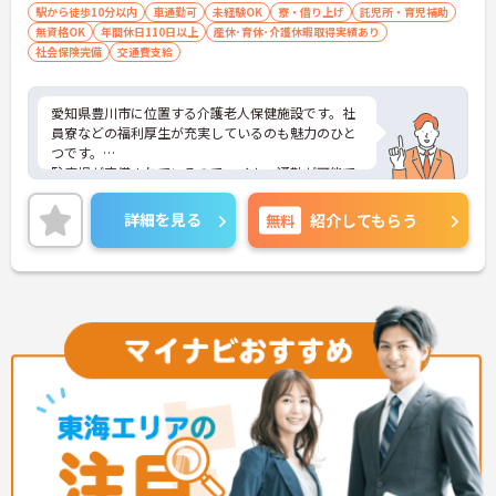
駅から徒歩10分以内
車通勤可
未経験OK
寮・借り上げ
託児所・育児補助
無資格OK
年間休日110日以上
産休･育休･介護休暇取得実績あり
社会保険完備
交通費支給
愛知県豊川市に位置する介護老人保健施設です。社
員寮などの福利厚生が充実しているのも魅力のひと
つです。
駐車場が完備されているのでマイカー通勤が可能で
すし、最寄り駅の八幡駅からは徒歩10分圏内と通勤
にとても便利です。
詳細を見る
無料
紹介してもらう
産休・育休の取得実績があり、託児所もありますの
で、お子様がいらっしゃる方に理解があって働きや
すい環境なのでとても安心です。
ご興味をお持ちの方には、詳細の情報や面接のポイ
ントをお伝えしますのでお気軽にお問い合わせくだ
さい。