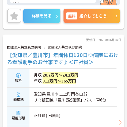
けます。
ご興味のある方には、面接対策ポイントなど、さら
に詳細をお話しいたしますのでお気軽にご相談くだ
詳細を見る
無料
紹介してもらう
さい！
更新日：2026年06月04日
医療法人共立荻野病院
医療法人共立荻野病院
【愛知県／豊川市】年間休日120日◎病院におけ
る看護助手のお仕事です♪＜正社員＞
月収
20.7万円～24.2万円
給料
年収
311万円～365万円
愛知県 豊川市 三上町雨谷口32
勤務地
ＪＲ飯田線「豊川(愛知)駅」バス・車6分
正社員(正職員)
雇用形態