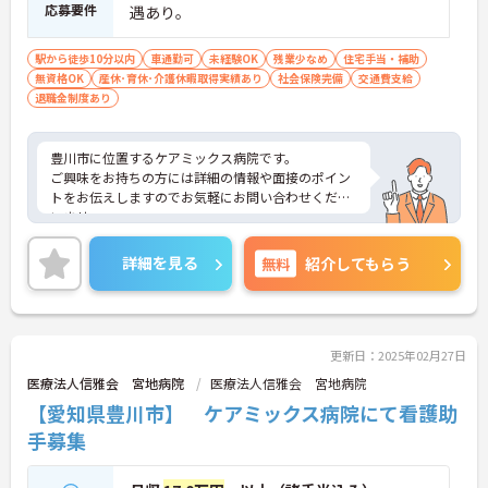
応募要件
遇あり。
駅から徒歩10分以内
車通勤可
未経験OK
残業少なめ
住宅手当・補助
無資格OK
産休･育休･介護休暇取得実績あり
社会保険完備
交通費支給
退職金制度あり
豊川市に位置するケアミックス病院です。
ご興味をお持ちの方には詳細の情報や面接のポイン
トをお伝えしますのでお気軽にお問い合わせくださ
いませ。
詳細を見る
無料
紹介してもらう
更新日：2025年02月27日
医療法人信雅会 宮地病院
医療法人信雅会 宮地病院
【愛知県豊川市】 ケアミックス病院にて看護助
手募集