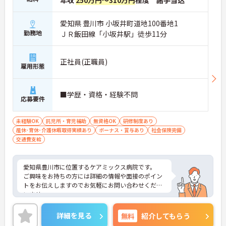
年収
250万円～310万円
程度 諸手当込
愛知県 豊川市 小坂井町道地100番地1
勤務地
ＪＲ飯田線「小坂井駅」徒歩11分
正社員(正職員)
雇用形態
■学歴・資格・経験不問
応募要件
未経験OK
託児所・育児補助
無資格OK
研修制度あり
産休･育休･介護休暇取得実績あり
ボーナス・賞与あり
社会保険完備
交通費支給
愛知県豊川市に位置するケアミックス病院です。
ご興味をお持ちの方には詳細の情報や面接のポイン
トをお伝えしますのでお気軽にお問い合わせくださ
いませ。
詳細を見る
無料
紹介してもらう