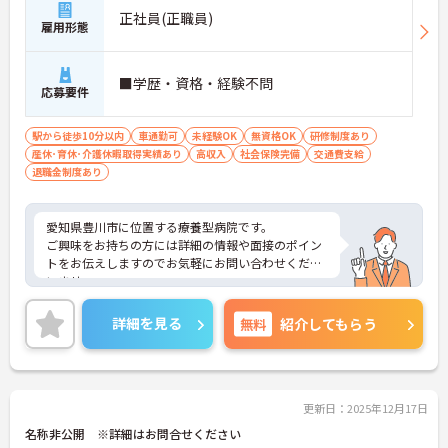
正社員(正職員)
雇用形態
■学歴・資格・経験不問
応募要件
駅から徒歩10分以内
車通勤可
未経験OK
無資格OK
研修制度あり
産休･育休･介護休暇取得実績あり
高収入
社会保険完備
交通費支給
退職金制度あり
愛知県豊川市に位置する療養型病院です。
ご興味をお持ちの方には詳細の情報や面接のポイン
トをお伝えしますのでお気軽にお問い合わせくださ
いませ。
詳細を見る
無料
紹介してもらう
更新日：2025年12月17日
名称非公開 ※詳細はお問合せください