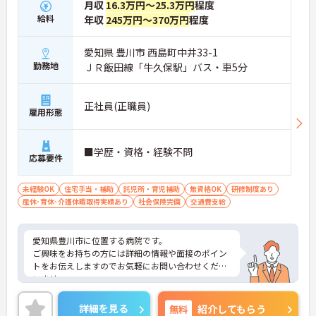
月収
16.3万円～25.3万円
程度
給料
年収
245万円～370万円
程度
愛知県 豊川市 西島町中井33-1
勤務地
ＪＲ飯田線「牛久保駅」バス・車5分
正社員(正職員)
雇用形態
■学歴・資格・経験不問
応募要件
未経験OK
住宅手当・補助
託児所・育児補助
無資格OK
研修制度あり
産休･育休･介護休暇取得実績あり
社会保険完備
交通費支給
愛知県豊川市に位置する病院です。
ご興味をお持ちの方には詳細の情報や面接のポイン
トをお伝えしますのでお気軽にお問い合わせくださ
いませ。
詳細を見る
無料
紹介してもらう