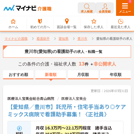
0
0
求人検索
会員登録
メニュー
ホーム
初めての方へ
面談会場一覧
保存した求人
最近見た求人
マイナビ介護職
看護助手
愛知県
豊川市
愛知県の看護助手の求人
豊川市(愛知県)の看護助手
の求人・転職一覧
13
この条件の介護・福祉求人数
非公開求人
件 ＋
おすすめ順
新着順
月収順
年収順
更新日：2026年07月31日
医療法人宝美会総合青山病院
医療法人宝美会
【愛知県／豊川市】託児所・住宅手当あり◎ケア
ミックス病院で看護助手募集！〈正社員〉
月収
16.3万円～22.1万円
程度 諸手当込
給料