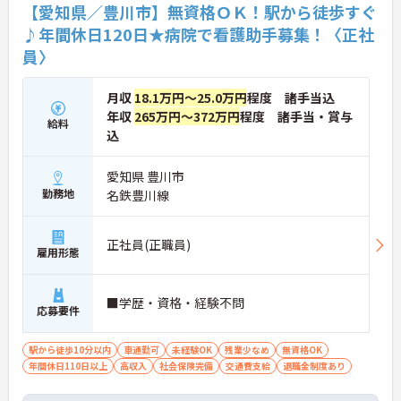
【愛知県／豊川市】無資格ＯＫ！駅から徒歩すぐ
♪年間休日120日★病院で看護助手募集！〈正社
員〉
月収
18.1万円～25.0万円
程度 諸手当込
年収
265万円～372万円
程度 諸手当・賞与
給料
込
愛知県 豊川市
勤務地
名鉄豊川線
正社員(正職員)
雇用形態
■学歴・資格・経験不問
応募要件
駅から徒歩10分以内
車通勤可
未経験OK
残業少なめ
無資格OK
年間休日110日以上
高収入
社会保険完備
交通費支給
退職金制度あり