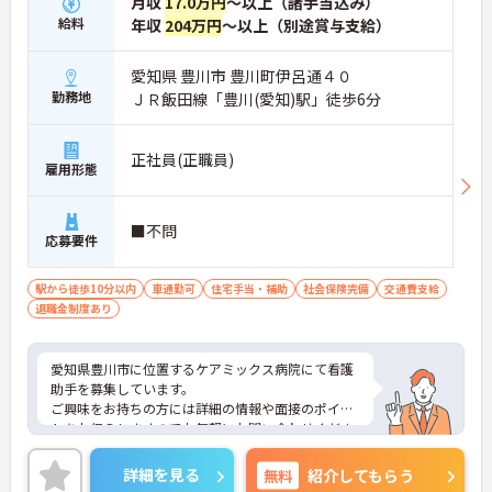
月収
17.0万円
～以上（諸手当込み）
給料
年収
204万円
～以上（別途賞与支給）
愛知県 豊川市 豊川町伊呂通４０
勤務地
ＪＲ飯田線「豊川(愛知)駅」徒歩6分
正社員(正職員)
雇用形態
■不問
応募要件
駅から徒歩10分以内
車通勤可
住宅手当・補助
社会保険完備
交通費支給
退職金制度あり
愛知県豊川市に位置するケアミックス病院にて看護
助手を募集しています。
ご興味をお持ちの方には詳細の情報や面接のポイン
トをお伝えしますのでお気軽にお問い合わせくださ
いませ。
詳細を見る
無料
紹介してもらう