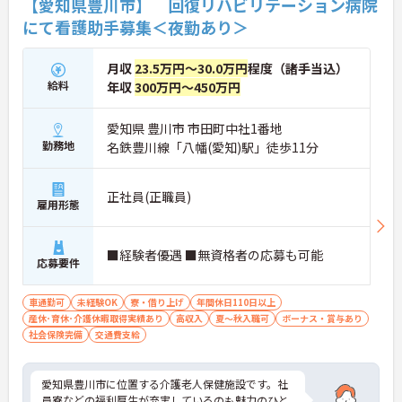
【愛知県豊川市】 回復リハビリテーション病院
にて看護助手募集＜夜勤あり＞
月収
23.5万円～30.0万円
程度（諸手当込）
給料
年収
300万円～450万円
愛知県 豊川市 市田町中社1番地
勤務地
名鉄豊川線「八幡(愛知)駅」徒歩11分
正社員(正職員)
雇用形態
■経験者優遇 ■無資格者の応募も可能
応募要件
車通勤可
未経験OK
寮・借り上げ
年間休日110日以上
産休･育休･介護休暇取得実績あり
高収入
夏～秋入職可
ボーナス・賞与あり
社会保険完備
交通費支給
愛知県豊川市に位置する介護老人保健施設です。社
員寮などの福利厚生が充実しているのも魅力のひと