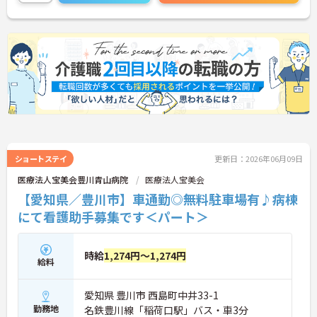
ショートステイ
更新日：2026年06月09日
医療法人宝美会豊川青山病院
医療法人宝美会
【愛知県／豊川市】車通勤◎無料駐車場有♪病棟
にて看護助手募集です＜パート＞
時給
1,274円～1,274円
給料
愛知県 豊川市 西島町中井33-1
勤務地
名鉄豊川線「稲荷口駅」バス・車3分