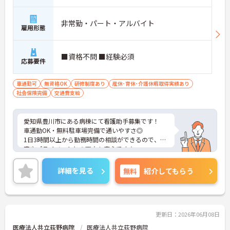
非常勤・パート・アルバイト
雇用形態
■資格不問 ■経験必須
応募要件
車通勤可
無資格OK
研修制度あり
産休･育休･介護休暇取得実績あり
社会保険完備
交通費支給
愛知県豊川市にある病棟にて看護助手募集です！
車通勤OK・無料駐車場完備で通いやすさ◎
1日3時間以上から勤務時間の相談ができるので、家
庭やプライベートとの両立も安心です☆
ご興味のある方には、面接対策ポイントなど、さら
に詳細をご案内しますのでお気軽にご相談くださ
詳細を見る
無料
紹介してもらう
い！
更新日：2026年06月08日
医療法人共立荻野病院
医療法人共立荻野病院