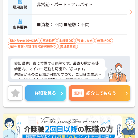
非常勤・パート・アルバイト
雇用形態
■資格：不問 ■経験：不問
応募要件
駅から徒歩10分以内
車通勤可
未経験OK
残業少なめ
無資格OK
産休･育休･介護休暇取得実績あり
交通費支給
愛知県豊川市に位置する病院です。最寄り駅から徒
歩圏内、マイカー通勤も可能でございます。
週3日からのご勤務が可能ですので、ご自身の生活
スタイルに合わせて無理のない範囲で働いていただ
けます。
ご興味のある方には、面接対策ポイントなど、さら
詳細を見る
無料
紹介してもらう
に詳細をお話しいたしますのでお気軽にご相談くだ
さい！