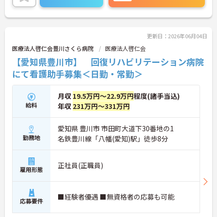
更新日：2026年06月04日
医療法人啓仁会豊川さくら病院
医療法人啓仁会
【愛知県豊川市】 回復リハビリテーション病院
にて看護助手募集＜日勤・常勤＞
月収
19.5万円～22.9万円
程度(諸手当込)
給料
年収
231万円～331万円
愛知県 豊川市 市田町大道下30番地の1
勤務地
名鉄豊川線「八幡(愛知)駅」徒歩8分
正社員(正職員)
雇用形態
■経験者優遇 ■無資格者の応募も可能
応募要件