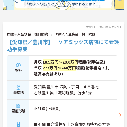
更新日：2025年02月27日
医療法人聖俊会 樋口病院
医療法人聖俊会 樋口病院
【愛知県／豊川市】 ケアミックス病院にて看護
助手募集
月収
18.5万円～20.0万円
程度(諸手当込)
年収
222万円～240万円
程度(諸手当込・別
給料
途賞与支給あり)
愛知県 豊川市 諏訪２丁目１４５番地
勤務地
名鉄豊川線「諏訪町駅」徒歩3分
正社員(正職員)
雇用形態
■不問 ■介護福祉士の資格をお持ちの方優