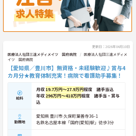
更新日：2026年04月10日
医療法人社団三遠メディメイツ 国府病院
医療法人社団三遠メディメ
イツ 国府病院
【愛知県／豊川市】無資格・未経験歓迎♪賞与4
カ月分★教育体制充実！病院で看護助手募集！
月収
19.7万円～27.9万円
程度 諸手当込
年収
296万円～418万円
程度 諸手当・賞与
給料
込
愛知県 豊川市 久保町葉善寺36-1
勤務地
名鉄名古屋本線「国府(愛知)駅」徒歩3分