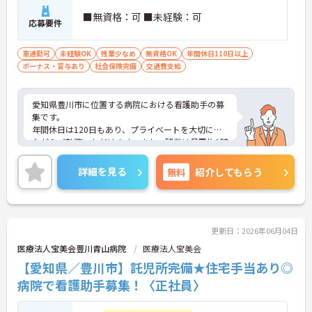
■無資格：可 ■未経験：可
応募要件
車通勤可
未経験OK
残業少なめ
無資格OK
年間休日110日以上
ボーナス・賞与あり
社会保険完備
交通費支給
愛知県豊川市に位置する病院における看護助手の募
集です。
年間休日は120日もあり、プライベートを大切にし
ながらご勤務いただけます。また、残業は月平均1時
間程度なので、ワークライフバランスを保ちながら
ご勤務いただけます。
詳細を見る
無料
紹介してもらう
ご興味のある方には、面接対策ポイントなど、さら
に詳細をお話しいたしますのでお気軽にご相談くだ
さい！
更新日：2026年06月04日
医療法人宝美会豊川青山病院
医療法人宝美会
【愛知県／豊川市】託児所完備★住宅手当あり◎
病院で看護助手募集！〈正社員〉