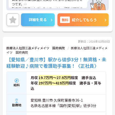
つです。
駐車場が完備されているのでマイカー通勤が可能で
すし、最寄り駅の八幡駅からは徒歩10分圏内と通勤
にとても便利です。
詳細を見る
無料
紹介してもらう
産休・育休の取得実績があり、託児所もありますの
で、お子様がいらっしゃる方に理解があって働きや
すい環境なのでとても安心です。
ご興味をお持ちの方には、詳細の情報や面接のポイ
ントをお伝えしますのでお気軽にお問い合わせくだ
更新日：2026年02月03日
さい。
医療法人社団三遠メディメイツ 国府病院
医療法人社団三遠メディメ
イツ 国府病院
【愛知県／豊川市】駅から徒歩3分！無資格・未
経験歓迎♪病院で看護助手募集！〈正社員〉
月収
19.7万円～27.9万円
程度 諸手当込
年収
297万円～419万円
程度 諸手当・賞与
給料
込
愛知県 豊川市 久保町葉善寺36-1
勤務地
名鉄名古屋本線「国府(愛知)駅」徒歩3分