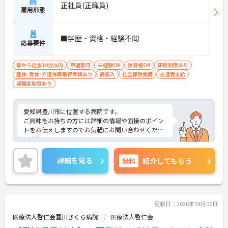
正社員(正職員)
雇用形態
■学歴・資格・経験不問
応募要件
駅から徒歩10分以内
車通勤可
未経験OK
無資格OK
研修制度あり
産休･育休･介護休暇取得実績あり
高収入
社会保険完備
交通費支給
退職金制度あり
愛知県豊川市に位置する病院です。
ご興味をお持ちの方には詳細の情報や面接のポイン
トをお伝えしますのでお気軽にお問い合わせくださ
いませ。
詳細を見る
無料
紹介してもらう
更新日：2026年04月06日
医療法人啓仁会豊川さくら病院
医療法人啓仁会