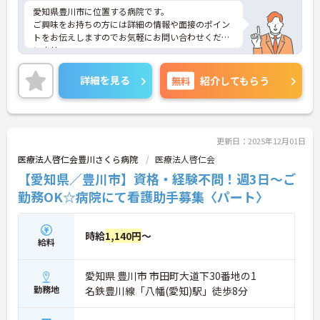
愛知県豊川市に位置する病院です。
ご興味をお持ちの方には詳細の情報や面接のポイン
トをお伝えしますのでお気軽にお問い合わせくださ
いませ。
詳細を見る
無料
紹介してもらう
更新日：2025年12月01日
医療法人啓仁会豊川さくら病院
医療法人啓仁会
【愛知県／豊川市】資格・経験不問！週3日～ご
勤務OK☆病院にて看護助手募集〈パート〉
時給
1,140円
～
給料
愛知県 豊川市 市田町大道下30番地の1
勤務地
名鉄豊川線「八幡(愛知)駅」徒歩8分