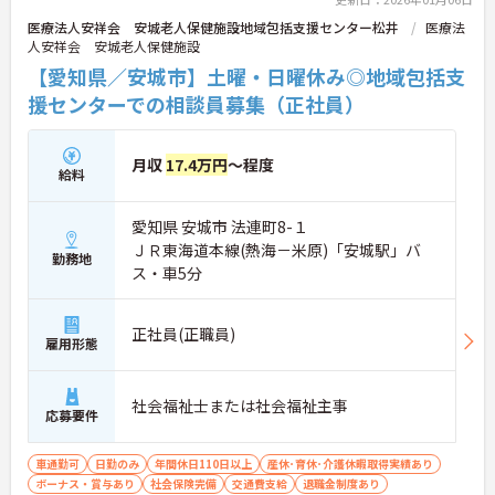
医療法人安祥会 安城老人保健施設地域包括支援センター松井
医療法
人安祥会 安城老人保健施設
【愛知県／安城市】土曜・日曜休み◎地域包括支
援センターでの相談員募集（正社員）
月収
17.4万円
～程度
給料
愛知県 安城市 法連町8-１
ＪＲ東海道本線(熱海－米原)「安城駅」バ
勤務地
ス・車5分
正社員(正職員)
雇用形態
社会福祉士または社会福祉主事
応募要件
車通勤可
日勤のみ
年間休日110日以上
産休･育休･介護休暇取得実績あり
ボーナス・賞与あり
社会保険完備
交通費支給
退職金制度あり