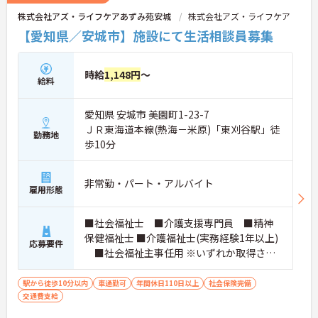
トをお伝えしますので、お気軽にお問い合わせくだ
株式会社アズ・ライフケアあずみ苑安城
株式会社アズ・ライフケア
さいませ。
【愛知県／安城市】施設にて生活相談員募集
時給
1,148円
～
給料
愛知県 安城市 美園町1-23-7
ＪＲ東海道本線(熱海－米原)「東刈谷駅」徒
勤務地
歩10分
非常勤・パート・アルバイト
雇用形態
■社会福祉士 ■介護支援専門員 ■精神
保健福祉士 ■介護福祉士(実務経験1年以上)
応募要件
■社会福祉主事任用 ※いずれか取得され
ている方。厚生労働大臣が定める科目を3科
目以上履修していることが成績証明書の提
駅から徒歩10分以内
車通勤可
年間休日110日以上
社会保険完備
交通費支給
示にて認められる方もご応募可能です。