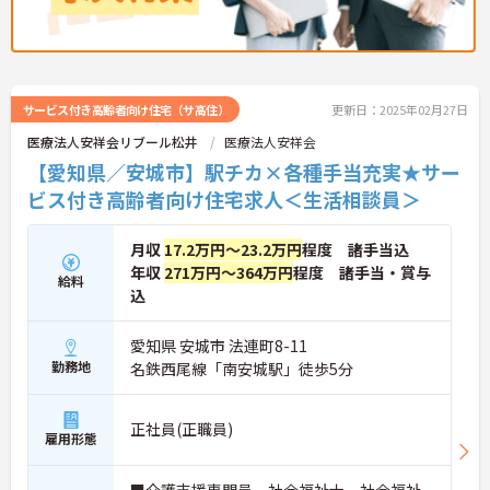
サービス付き高齢者向け住宅（サ高住）
更新日：2025年02月27日
医療法人安祥会リブール松井
医療法人安祥会
【愛知県／安城市】駅チカ×各種手当充実★サー
ビス付き高齢者向け住宅求人＜生活相談員＞
月収
17.2万円～23.2万円
程度 諸手当込
年収
271万円～364万円
程度 諸手当・賞与
給料
込
愛知県 安城市 法連町8-11
勤務地
名鉄西尾線「南安城駅」徒歩5分
正社員(正職員)
雇用形態
■介護支援専門員、社会福祉士、社会福祉