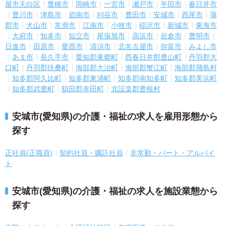
屋市天白区
豊橋市
岡崎市
一宮市
瀬戸市
半田市
春日井市
豊川市
津島市
碧南市
刈谷市
豊田市
安城市
西尾市
蒲
郡市
犬山市
常滑市
江南市
小牧市
稲沢市
新城市
東海市
大府市
知多市
知立市
尾張旭市
高浜市
岩倉市
豊明市
日進市
田原市
愛西市
清須市
北名古屋市
弥富市
みよし市
あま市
長久手市
愛知郡東郷町
西春日井郡豊山町
丹羽郡大
口町
丹羽郡扶桑町
海部郡大治町
海部郡蟹江町
海部郡飛島村
知多郡阿久比町
知多郡東浦町
知多郡南知多町
知多郡美浜町
知多郡武豊町
額田郡幸田町
北設楽郡豊根村
安城市(愛知県)の介護・福祉の求人を雇用形態から
探す
正社員(正職員)
契約社員・嘱託社員
非常勤・パート・アルバイ
ト
安城市(愛知県)の介護・福祉の求人を施設業態から
探す