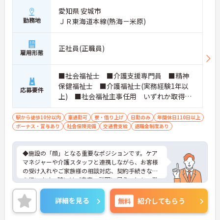
愛知県 安城市
勤務地
ＪＲ東海道本線(熱海－米原)
正社員(正職員)
雇用形態
■社会福祉士 ■介護支援専門員 ■精神
保健福祉士 ■介護福祉士(実務経験1年以
応募要件
上) ■社会福祉主事任用 いずれか取得さ
れている方 ■普通自動車免許をお持ちの
方 ※厚生労働大臣が定める科目を3科目以上
駅から徒歩10分以内
車通勤可
寮・借り上げ
日勤のみ
年間休日110日以上
ボーナス・賞与あり
履修していることが成績証明書の提示にて
社会保険完備
交通費支給
退職金制度あり
認められる方もご応募可能です。
◆施設の「顔」となる重要なポジションです。ケア
マネジャーや介護スタッフと連携しながら、お客様
の受け入れやご家族様の相談対応、契約手続きなど
を行います。時にはご自宅へ説明に伺うことも。業
務の幅は広いですが、その分、お客様の「困った」
に寄り添い、解決できた時の喜びはひとしおです。
詳細を見る
無料
紹介してもらう
親身な対応ができるあなたを、スタッフみんなが待
っています。