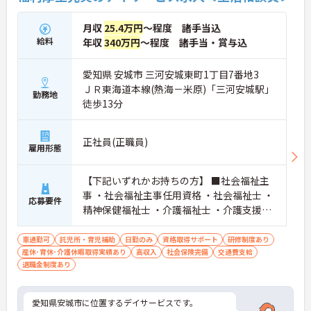
月収
25.4万円
～程度 諸手当込
給料
年収
340万円
～程度 諸手当・賞与込
愛知県 安城市 三河安城東町1丁目7番地3
ＪＲ東海道本線(熱海－米原)「三河安城駅」
勤務地
徒歩13分
正社員(正職員)
雇用形態
【下記いずれかお持ちの方】 ■社会福祉主
事 ・社会福祉主事任用資格 ・社会福祉士 ・
応募要件
精神保健福祉士 ・介護福祉士 ・介護支援専
門員 ・保育士 ■実務経験1年以上ある方
車通勤可
託児所・育児補助
日勤のみ
資格取得サポート
研修制度あり
産休･育休･介護休暇取得実績あり
高収入
社会保険完備
交通費支給
退職金制度あり
愛知県安城市に位置するデイサービスです。