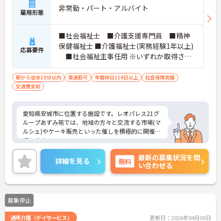
非常勤・パート・アルバイト
雇用形態
■社会福祉士 ■介護支援専門員 ■精神
保健福祉士 ■介護福祉士(実務経験1年以上)
応募要件
■社会福祉主事任用 ※いずれか取得され
ている方。厚生労働大臣が定める科目を3科
目以上履修していることが成績証明書の提
駅から徒歩10分以内
車通勤可
年間休日110日以上
社会保険完備
交通費支給
示にて認められる方もご応募可能です。
愛知県安城市に位置する施設です。レオパレス21グ
ループあずみ苑では、地域の方々と交流する市場(マ
ルシェ)やケーキ販売といった催しを積極的に開催し
ています。
お取り引きのある企業様に特別ブースを出していた
最新の募集状況を問
だくなど多くの方のご協力に支えられての開催です
詳細を見る
無料
い合わせる
が、近隣住民の皆さんも多く参加され、あずみ苑と
の地域交流が進んでいるんですよ。
日勤のみの勤務で、希望休も考慮してもらえるため
ワークライフバランスを重視した働き方ができま
募集停止
す。利用者に寄り添いながらゆったりとした介護を
提供できる環境です。
通所介護（デイサービス）
更新日：2026年04月06日
ご興味をお持ちの方には詳細の情報や面接のポイン