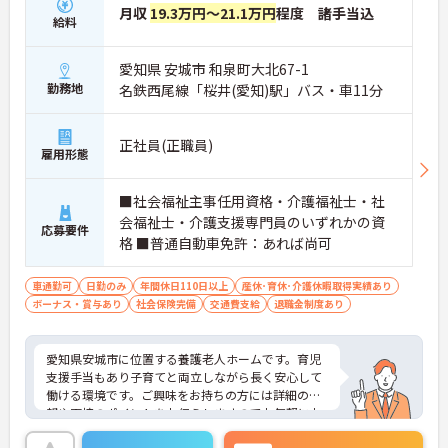
月収
19.3万円～21.1万円
程度 諸手当込
給料
愛知県 安城市 和泉町大北67-1
勤務地
名鉄西尾線「桜井(愛知)駅」バス・車11分
正社員(正職員)
雇用形態
■社会福祉主事任用資格・介護福祉士・社
会福祉士・介護支援専門員のいずれかの資
応募要件
格 ■普通自動車免許：あれば尚可
車通勤可
日勤のみ
年間休日110日以上
産休･育休･介護休暇取得実績あり
ボーナス・賞与あり
社会保険完備
交通費支給
退職金制度あり
愛知県安城市に位置する養護老人ホームです。育児
支援手当もあり子育てと両立しながら長く安心して
働ける環境です。ご興味をお持ちの方には詳細の情
報や面接のポイントをお伝えしますのでお気軽にお
問い合わせくださいませ。