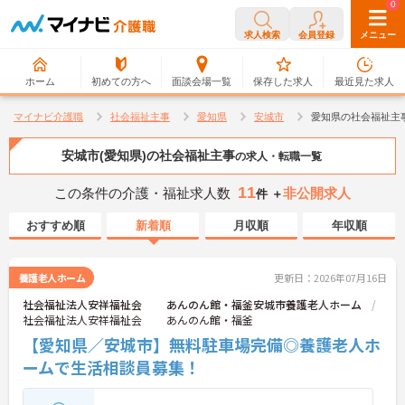
0
0
求人検索
会員登録
メニュー
ホーム
初めての方へ
面談会場一覧
保存した求人
最近見た求人
マイナビ介護職
社会福祉主事
愛知県
安城市
愛知県の社会福祉主
安城市(愛知県)の社会福祉主事
の求人・転職一覧
11
この条件の介護・福祉求人数
非公開求人
件 ＋
おすすめ順
新着順
月収順
年収順
養護老人ホーム
更新日：2026年07月16日
社会福祉法人安祥福祉会 あんのん館・福釜安城市養護老人ホーム
社会福祉法人安祥福祉会 あんのん館・福釜
【愛知県／安城市】無料駐車場完備◎養護老人ホ
ームで生活相談員募集！