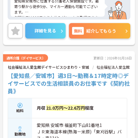
愛知県安城市に位置する介護老人保健施設です。最
寄り駅から徒歩5分、マイカー通勤も可能でござい
ます。
年間休日は110日ありお休みがしっかり取得できま
すので、スタッフにとって理想の働き方を実現して
います。
詳細を見る
無料
紹介してもらう
昇給や賞与制度があり頑張りが評価されてしっかり
と職員に還元されます。賞与は計4ヶ月分の支給実績
と嬉しい高待遇です。
ご興味のある方には、面接対策ポイントなど、さら
に詳細をお話しいたしますのでお気軽にご相談くだ
通所介護（デイサービス）
更新日：2026年01月16日
さい！
社会福祉法人愛生館デイサービスひまわり・安城
社会福祉法人愛生館
【愛知県／安城市】週3日～勤務＆17時定時◎デ
イサービスでの生活相談員のお仕事です《契約社
員》
月収
21.0万円～22.6万円
程度
給料
愛知県 安城市 福釜町下山81番地1
ＪＲ東海道本線(熱海－米原)「東刈谷駅」バ
勤務地