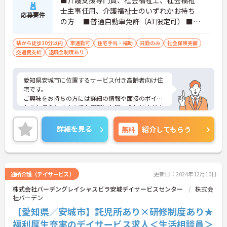
士主事任用、介護福祉士のいずれかお持ち
応募要件
の方 ■普通自動車免許（AT限定可） ■高
齢者施設での相談員経験必須
駅から徒歩10分以内
車通勤可
住宅手当・補助
日勤のみ
社会保険完備
交通費支給
退職金制度あり
愛知県安城市に位置するサービス付き高齢者向け住
宅です。
ご興味をお持ちの方には詳細の情報や面接のポイン
トをお伝えしますのでお気軽にお問い合わせくださ
いませ。
詳細を見る
無料
紹介してもらう
通所介護（デイサービス）
更新日：2024年12月10日
株式会社バーデングレイシャスビラ安城デイサービスセンター
株式会
社バーデン
【愛知県／安城市】託児所あり×研修制度あり★
福利厚生充実のデイサービス求人＜生活相談員＞