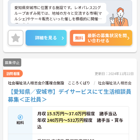
愛知県安城市に位置する施設です。レオパレス21グ
ループあずみ苑では、地域の方々と交流する市場(マ
ルシェ)やケーキ販売といった催しを積極的に開催し
ています。
お取り引きのある企業様に特別ブースを出していた
最新の募集状況を問
だくなど多くの方のご協力に支えられての開催です
詳細を見る
無料
い合わせる
が、近隣住民の皆さんも多く参加され、あずみ苑と
の地域交流が進んでいるんですよ。
日勤のみの勤務で、希望休も考慮してもらえるため
ワークライフバランスを重視した働き方ができま
募集停止
す。利用者に寄り添いながらゆったりとした介護を
提供できる環境です。
訪問看護
更新日：2024年11月22日
ご興味をお持ちの方には詳細の情報や面接のポイン
トをお伝えしますので、お気軽にお問い合わせくだ
社会福祉法人相志会介護複合施設 こころくばり
社会福祉法人相志会
さいませ。
【愛知県／安城市】デイサービスにて生活相談員
募集＜正社員＞
月収
15.5万円～37.0万円
程度 諸手当込
年収
240万円～532万円
程度 諸手当・賞与
給料
込