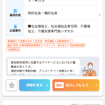
ス・車11分
契約社員・嘱託社員
雇用形態
■社会福祉士、社会福祉主事任用、介護福
応募要件
祉士、介護支援専門員いずれか
車通勤可
残業少なめ
託児所・育児補助
研修制度あり
産休･育休･介護休暇取得実績あり
ボーナス・賞与あり
社会保険完備
交通費支給
愛知県安城市に位置するデイサービスにおける介護
職員の求人です。
連続休暇や季節休暇、アニバーサリー休暇など休暇
制度が充実しており、お休みがしっかり取れる環境
です！
研修や勉強会などスキルアップの為の教育体制も充
詳細を見る
無料
紹介してもらう
実です！
賞与の支給実績もあり、モチベーションにもつなが
ります。
ご興味ある方には、面接のポイントなど、さらに詳
細をお話致しますのでお気軽にご相談ください。
更新日：2026年01月06日