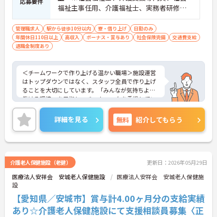
応募要件
福祉主事任用、介護福祉士、実務者研修歓
迎 ■管理職、生活相談員、サービス提供責
任者、またはそれらに類する職種での業務
管理職求人
駅から徒歩10分以内
寮・借り上げ
日勤のみ
年間休日110日以上
経験をお持ちの方 ■普通自動車免許（AT
高収入
ボーナス・賞与あり
社会保険完備
交通費支給
退職金制度あり
限定可）必須
＜チームワークで作り上げる温かい職場＞施設運営
はトップダウンではなく、スタッフ全員で作り上げ
ることを大切にしています。「みんなが気持ちよく
働ける環境」を目指し、チームワークを重視してい
るのが特徴です。裁量が大きく任される部分も多い
ため、アイデアや気配りがダイレクトに施設の雰囲
詳細を見る
無料
紹介してもらう
気を良くし、スタッフの笑顔につながるやりがいを
感じられます。
＜学びを応援！充実の研修と資格手当＞「管理職専
用研修」をはじめ、コンプライアンス研修や職種別
専門研修など、成長を支えるプログラムが豊富で
介護老人保健施設（老健）
更新日：2026年05月29日
す。また、資格取得への評価も手厚く、スキルアッ
医療法人安祥会 安城老人保健施設
医療法人安祥会 安城老人保健施
プが収入アップにもつながります。
設
＜プライベートも大切にできる柔軟な働き方＞年間
休日は117日あり、1時間単位で取得できる有給休暇
【愛知県／安城市】賞与計4.00ヶ月分の支給実績
や、最大40日まで積み立てられる積立有給休暇な
あり☆介護老人保健施設にて支援相談員募集〈正
ど、休みを取りやすい制度が整っています。