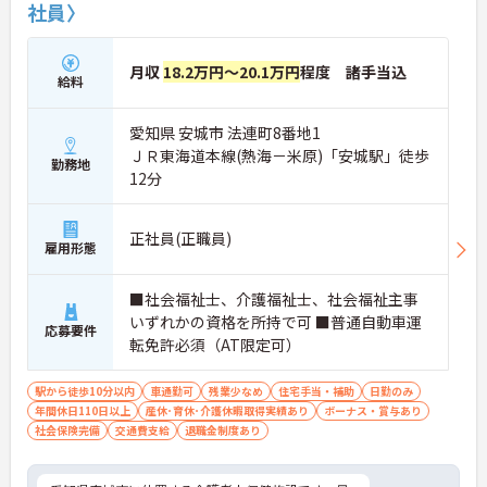
社員〉
月収
18.2万円～20.1万円
程度 諸手当込
給料
愛知県 安城市 法連町8番地1
ＪＲ東海道本線(熱海－米原)「安城駅」徒歩
勤務地
12分
正社員(正職員)
雇用形態
■社会福祉士、介護福祉士、社会福祉主事
いずれかの資格を所持で可 ■普通自動車運
応募要件
転免許必須（AT限定可）
駅から徒歩10分以内
車通勤可
残業少なめ
住宅手当・補助
日勤のみ
年間休日110日以上
産休･育休･介護休暇取得実績あり
ボーナス・賞与あり
社会保険完備
交通費支給
退職金制度あり