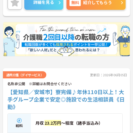
詳細を見る
無料
紹介してもらう
通所介護（デイサービス）
更新日：2026年06月05日
名称非公開 ※詳細はお問合せください
【愛知県／安城市】寮完備♪年休110日以上！大
手グループ企業で安定◎施設での生活相談員《日
勤》
月収
23.2万円
～程度（諸手当込み）
給料