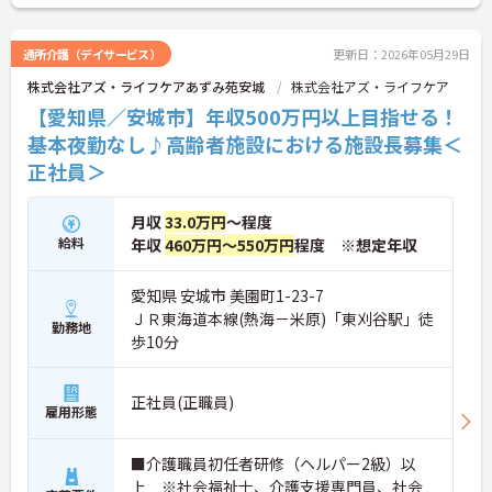
◆年間休日は117日以上あり、シフト制ですが希望
休も考慮してもらえるので予定が立てやすいのが嬉
しいポイントです。有給休暇は1時間単位で取得でき
通所介護（デイサービス）
更新日：2026年05月29日
るので、「ちょっと用事を済ませたい」という時に
株式会社アズ・ライフケアあずみ苑安城
株式会社アズ・ライフケア
も便利。オンとオフを上手に切り替えて、自分らし
い働き方が実現できます。
【愛知県／安城市】年収500万円以上目指せる！
◆タブレット端末を活用した介護記録システムを導
基本夜勤なし♪高齢者施設における施設長募集＜
入♪スタッフ同士の情報共有もスムーズになり、
正社員＞
「ご利用者様と向き合う時間が増えた」と現場でも
好評です。効率よく働けます。
月収
33.0万円
～程度
給料
年収
460万円～550万円
程度 ※想定年収
愛知県 安城市 美園町1-23-7
ＪＲ東海道本線(熱海－米原)「東刈谷駅」徒
勤務地
歩10分
正社員(正職員)
雇用形態
■介護職員初任者研修（ヘルパー2級）以
上 ※社会福祉士、介護支援専門員、社会