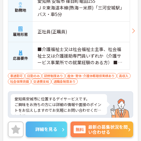
愛知県 安城市 篠目町竜田155
ＪＲ東海道本線(熱海－米原)「三河安城駅」
勤務地
バス・車5分
正社員(正職員)
雇用形態
■介護福祉士又は社会福祉士主事、社会福
祉士又は介護援助専門員いずれか（介護サ
応募要件
ービス事業所での就業経験のある方） ■普
通自動車免許（ＡＴ限定可） ＊社用車の運
転をしていただきます。
車通勤可
日勤のみ
研修制度あり
産休･育休･介護休暇取得実績あり
高収入
社会保険完備
交通費支給
退職金制度あり
愛知県安城市に位置するデイサービスです。
ご興味をお持ちの方には詳細の情報や面接のポイン
トをお伝えしますのでお気軽にお問い合わせくださ
いませ。
最新の募集状況を問
詳細を見る
無料
い合わせる