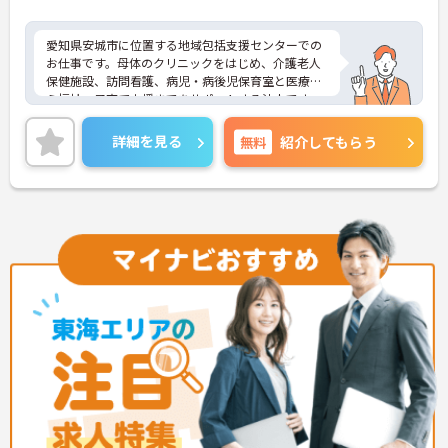
愛知県安城市に位置する地域包括支援センターでの
お仕事です。母体のクリニックをはじめ、介護老人
保健施設、訪問看護、病児・病後児保育室と医療か
ら福祉、子育て支援までをサポートする法人です。
土曜・日曜がお休み、残業もすくなく、プライベー
トとの両立もしやすい環境です。ご興味のある方に
詳細を見る
無料
紹介してもらう
は、面接対策ポイントなど、さらに詳細をお話しい
たしますのでお気軽にご相談ください！