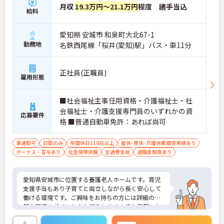
月収
19.3万円～21.1万円
程度 諸手当込
給料
愛知県 安城市 和泉町大北67-1
勤務地
名鉄西尾線「桜井(愛知)駅」バス・車11分
正社員(正職員)
雇用形態
■社会福祉主事任用資格・介護福祉士・社
会福祉士・介護支援専門員のいずれかの資
応募要件
格 ■普通自動車免許：あれば尚可
車通勤可
日勤のみ
年間休日110日以上
産休･育休･介護休暇取得実績あり
ボーナス・賞与あり
社会保険完備
交通費支給
退職金制度あり
愛知県安城市に位置する養護老人ホームです。育児
支援手当もあり子育てと両立しながら長く安心して
働ける環境です。ご興味をお持ちの方には詳細の情
報や面接のポイントをお伝えしますのでお気軽にお
問い合わせくださいませ。