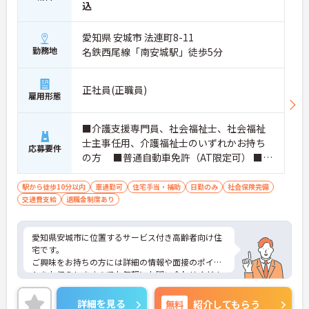
込
愛知県 安城市 法連町8-11
勤務地
名鉄西尾線「南安城駅」徒歩5分
正社員(正職員)
雇用形態
■介護支援専門員、社会福祉士、社会福祉
士主事任用、介護福祉士のいずれかお持ち
応募要件
の方 ■普通自動車免許（AT限定可） ■高
齢者施設での相談員経験必須
駅から徒歩10分以内
車通勤可
住宅手当・補助
日勤のみ
社会保険完備
交通費支給
退職金制度あり
愛知県安城市に位置するサービス付き高齢者向け住
宅です。
ご興味をお持ちの方には詳細の情報や面接のポイン
トをお伝えしますのでお気軽にお問い合わせくださ
いませ。
詳細を見る
無料
紹介してもらう