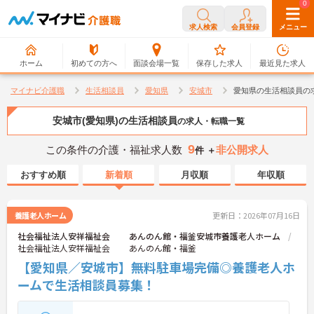
0
0
求人検索
会員登録
メニュー
ホーム
初めての方へ
面談会場一覧
保存した求人
最近見た求人
マイナビ介護職
生活相談員
愛知県
安城市
愛知県の生活相談員の
安城市(愛知県)の生活相談員
の求人・転職一覧
9
この条件の介護・福祉求人数
非公開求人
件 ＋
おすすめ順
新着順
月収順
年収順
養護老人ホーム
更新日：2026年07月16日
社会福祉法人安祥福祉会 あんのん館・福釜安城市養護老人ホーム
社会福祉法人安祥福祉会 あんのん館・福釜
【愛知県／安城市】無料駐車場完備◎養護老人ホ
ームで生活相談員募集！