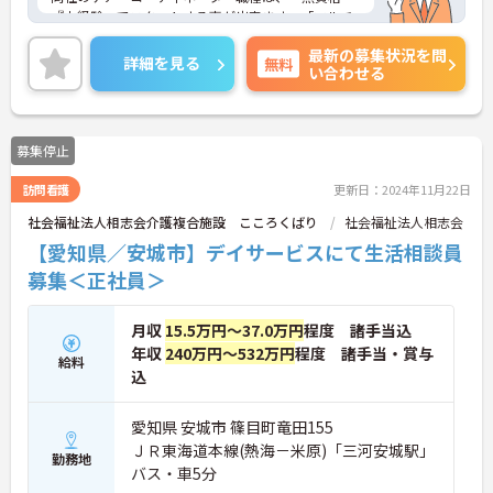
『未経験』でスタートする事が出来ます。「マルチ
プレイヤー！」として、ご利用者様とそのご家族様
最新の募集状況を問
の間に入り、様々な施設、職種、機関、業者の方と
詳細を見る
無料
い合わせる
の架け橋となって頂きます。自由度の高い社風、充
実した福利厚生も魅力です。ご興味をお持ちの方に
は詳細の情報や面接のポイントをお伝えしますので
お気軽にお問い合わせくださいませ。
募集停止
訪問看護
更新日：2024年11月22日
社会福祉法人相志会介護複合施設 こころくばり
社会福祉法人相志会
【愛知県／安城市】デイサービスにて生活相談員
募集＜正社員＞
月収
15.5万円～37.0万円
程度 諸手当込
年収
240万円～532万円
程度 諸手当・賞与
給料
込
愛知県 安城市 篠目町竜田155
ＪＲ東海道本線(熱海－米原)「三河安城駅」
勤務地
バス・車5分