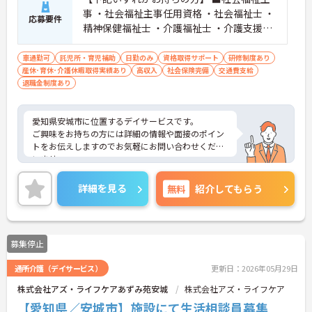
事 ・社会福祉主事任用資格 ・社会福祉士 ・
応募要件
精神保健福祉士 ・介護福祉士 ・介護支援専
門員 ・保育士 ■実務経験1年以上ある方
車通勤可
託児所・育児補助
日勤のみ
資格取得サポート
研修制度あり
産休･育休･介護休暇取得実績あり
高収入
社会保険完備
交通費支給
退職金制度あり
愛知県安城市に位置するデイサービスです。
ご興味をお持ちの方には詳細の情報や面接のポイン
トをお伝えしますのでお気軽にお問い合わせくださ
いませ。
詳細を見る
無料
紹介してもらう
募集停止
通所介護（デイサービス）
更新日：2026年05月29日
株式会社アズ・ライフケアあずみ苑安城
株式会社アズ・ライフケア
【愛知県／安城市】施設にて生活相談員募集