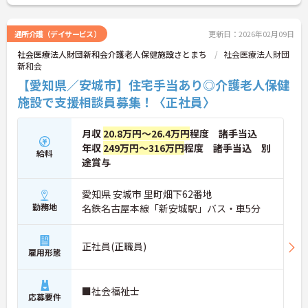
◆年間休日は117日以上あり、シフト制ですが希望
休も考慮してもらえるので予定が立てやすいのが嬉
しいポイントです。有給休暇は1時間単位で取得でき
通所介護（デイサービス）
更新日：2026年02月09日
るので、「ちょっと用事を済ませたい」という時に
社会医療法人財団新和会介護老人保健施設さとまち
社会医療法人財団
も便利。オンとオフを上手に切り替えて、自分らし
新和会
い働き方が実現できます。
◆タブレット端末を活用した介護記録システムを導
【愛知県／安城市】住宅手当あり◎介護老人保健
入♪スタッフ同士の情報共有もスムーズになり、
施設で支援相談員募集！〈正社員〉
「ご利用者様と向き合う時間が増えた」と現場でも
好評です。効率よく働けます。
月収
20.8万円～26.4万円
程度 諸手当込
年収
249万円～316万円
程度 諸手当込 別
給料
途賞与
愛知県 安城市 里町畑下62番地
勤務地
名鉄名古屋本線「新安城駅」バス・車5分
正社員(正職員)
雇用形態
■社会福祉士
応募要件