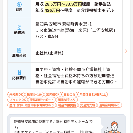
月収
28.5万円～33.9万円
程度 諸手当込
給料
年収
456万円
～程度 ※介護福祉士モデル
愛知県 安城市 箕輪町青木25-1
ＪＲ東海道本線(熱海－米原)「三河安城駅」
勤務地
バス・車5分
正社員(正職員)
雇用形態
■学歴・資格・経験不問※介護福祉士資
格・社会福祉士資格お持ちの方歓迎■普通
応募要件
自動車免許※自動車の運転ができる方■Gui
De（メグラスが大切にしているサービス方
針）に沿って、営業活動やお客さまのサポ
未経験OK
残業少なめ
無資格OK
日勤のみ
年間休日110日以上
ブランクOK
資格取得サポート
ートが出来る方
研修制度あり
産休･育休･介護休暇取得実績あり
社会保険完備
交通費支給
退職金制度あり
愛知県安城市に位置する介護付有料老人ホーム で
す。
同社のケア・コーディネーター職種は、『無資格』