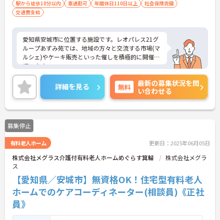
目以上履修していることが成績証明書の提
駅から徒歩10分以内
車通勤可
年間休日110日以上
社会保険完備
交通費支給
示にて認められる方もご応募可能です。
愛知県安城市に位置する施設です。レオパレス21グ
ループあずみ苑では、地域の方々と交流する市場(マ
ルシェ)やケーキ販売といった催しを積極的に開催し
ています。
お取り引きのある企業様に特別ブースを出していた
最新の募集状況を問
だくなど多くの方のご協力に支えられての開催です
詳細を見る
無料
い合わせる
が、近隣住民の皆さんも多く参加され、あずみ苑と
の地域交流が進んでいるんですよ。
日勤のみの勤務で、希望休も考慮してもらえるため
ワークライフバランスを重視した働き方ができま
募集停止
す。利用者に寄り添いながらゆったりとした介護を
提供できる環境です。
有料老人ホーム
更新日：2025年06月05日
ご興味をお持ちの方には詳細の情報や面接のポイン
トをお伝えしますので、お気軽にお問い合わせくだ
株式会社メグラス介護付有料老人ホームめぐらす箕輪
株式会社メグラ
さいませ。
ス
【愛知県／安城市】無資格OK！住宅型有料老人
ホームでのケアコーディネーター(相談員)《正社
員》