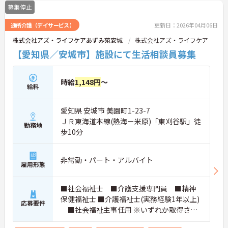
募集停止
通所介護（デイサービス）
更新日：2026年04月06日
株式会社アズ・ライフケアあずみ苑安城
株式会社アズ・ライフケア
【愛知県／安城市】施設にて生活相談員募集
時給
1,148円
～
給料
愛知県 安城市 美園町1-23-7
ＪＲ東海道本線(熱海－米原)「東刈谷駅」徒
勤務地
歩10分
非常勤・パート・アルバイト
雇用形態
■社会福祉士 ■介護支援専門員 ■精神
保健福祉士 ■介護福祉士(実務経験1年以上)
応募要件
■社会福祉主事任用 ※いずれか取得され
ている方。厚生労働大臣が定める科目を3科