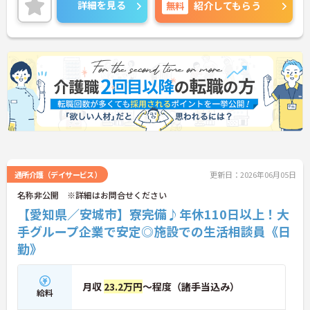
詳細を見る
無料
紹介してもらう
通所介護（デイサービス）
更新日：2026年06月05日
名称非公開 ※詳細はお問合せください
【愛知県／安城市】寮完備♪年休110日以上！大
手グループ企業で安定◎施設での生活相談員《日
勤》
月収
23.2万円
～程度（諸手当込み）
給料