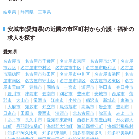
岐阜県
静岡県
三重県
安城市(愛知県)の近隣の市区町村から介護・福祉の
求人を探す
愛知県
名古屋市
名古屋市千種区
名古屋市東区
名古屋市北区
名古屋
市西区
名古屋市中村区
名古屋市中区
名古屋市昭和区
名古屋
市瑞穂区
名古屋市熱田区
名古屋市中川区
名古屋市港区
名古
屋市南区
名古屋市守山区
名古屋市緑区
名古屋市名東区
名古
屋市天白区
豊橋市
岡崎市
一宮市
瀬戸市
半田市
春日井市
豊川市
津島市
碧南市
刈谷市
豊田市
安城市
西尾市
蒲
郡市
犬山市
常滑市
江南市
小牧市
稲沢市
新城市
東海市
大府市
知多市
知立市
尾張旭市
高浜市
岩倉市
豊明市
日進市
田原市
愛西市
清須市
北名古屋市
弥富市
みよし市
あま市
長久手市
愛知郡東郷町
西春日井郡豊山町
丹羽郡大
口町
丹羽郡扶桑町
海部郡大治町
海部郡蟹江町
海部郡飛島村
知多郡阿久比町
知多郡東浦町
知多郡南知多町
知多郡美浜町