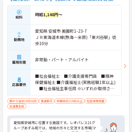
時給
1,148円
～
給料
愛知県 安城市 美園町1-23-7
ＪＲ東海道本線(熱海－米原)「東刈谷駅」徒
勤務地
歩10分
非常勤・パート・アルバイト
雇用形態
■社会福祉士 ■介護支援専門員 ■精神
保健福祉士 ■介護福祉士(実務経験1年以上)
応募要件
■社会福祉主事任用 ※いずれか取得され
ている方。厚生労働大臣が定める科目を3科
目以上履修していることが成績証明書の提
駅から徒歩10分以内
車通勤可
年間休日110日以上
社会保険完備
交通費支給
示にて認められる方もご応募可能です。
愛知県安城市に位置する施設です。レオパレス21グ
ループあずみ苑では、地域の方々と交流する市場(マ