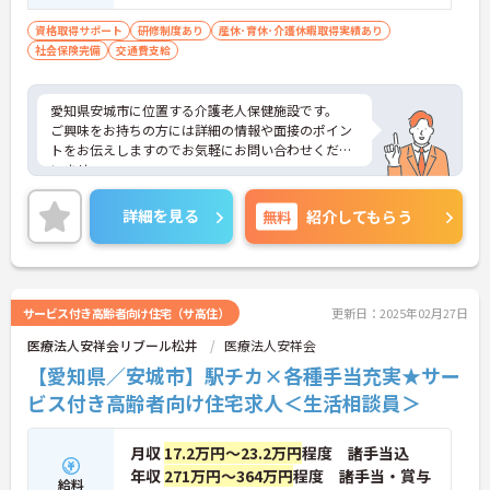
資格取得サポート
研修制度あり
産休･育休･介護休暇取得実績あり
社会保険完備
交通費支給
愛知県安城市に位置する介護老人保健施設です。
ご興味をお持ちの方には詳細の情報や面接のポイン
トをお伝えしますのでお気軽にお問い合わせくださ
いませ。
詳細を見る
無料
紹介してもらう
サービス付き高齢者向け住宅（サ高住）
更新日：2025年02月27日
医療法人安祥会リブール松井
医療法人安祥会
【愛知県／安城市】駅チカ×各種手当充実★サー
ビス付き高齢者向け住宅求人＜生活相談員＞
月収
17.2万円～23.2万円
程度 諸手当込
年収
271万円～364万円
程度 諸手当・賞与
給料