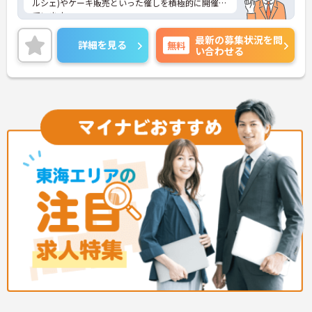
ルシェ)やケーキ販売といった催しを積極的に開催し
ています。
お取り引きのある企業様に特別ブースを出していた
最新の募集状況を問
だくなど多くの方のご協力に支えられての開催です
詳細を見る
無料
い合わせる
が、近隣住民の皆さんも多く参加され、あずみ苑と
の地域交流が進んでいるんですよ。
日勤のみの勤務で、希望休も考慮してもらえるため
ワークライフバランスを重視した働き方ができま
す。利用者に寄り添いながらゆったりとした介護を
提供できる環境です。
ご興味をお持ちの方には詳細の情報や面接のポイン
トをお伝えしますので、お気軽にお問い合わせくだ
さいませ。