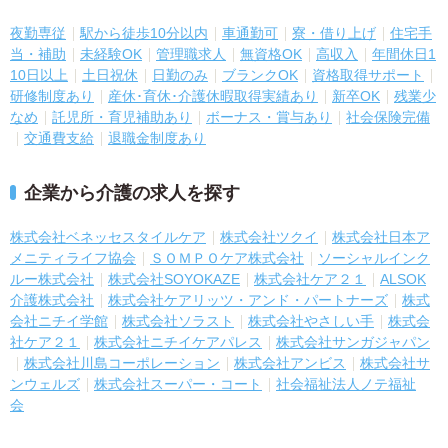
夜勤専従
駅から徒歩10分以内
車通勤可
寮・借り上げ
住宅手
当・補助
未経験OK
管理職求人
無資格OK
高収入
年間休日1
10日以上
土日祝休
日勤のみ
ブランクOK
資格取得サポート
研修制度あり
産休･育休･介護休暇取得実績あり
新卒OK
残業少
なめ
託児所・育児補助あり
ボーナス・賞与あり
社会保険完備
交通費支給
退職金制度あり
企業から介護の求人を探す
株式会社ベネッセスタイルケア
株式会社ツクイ
株式会社日本ア
メニティライフ協会
ＳＯＭＰＯケア株式会社
ソーシャルインク
ルー株式会社
株式会社SOYOKAZE
株式会社ケア２１
ALSOK
介護株式会社
株式会社ケアリッツ・アンド・パートナーズ
株式
会社ニチイ学館
株式会社ソラスト
株式会社やさしい手
株式会
社ケア２１
株式会社ニチイケアパレス
株式会社サンガジャパン
株式会社川島コーポレーション
株式会社アンビス
株式会社サ
ンウェルズ
株式会社スーパー・コート
社会福祉法人ノテ福祉
会