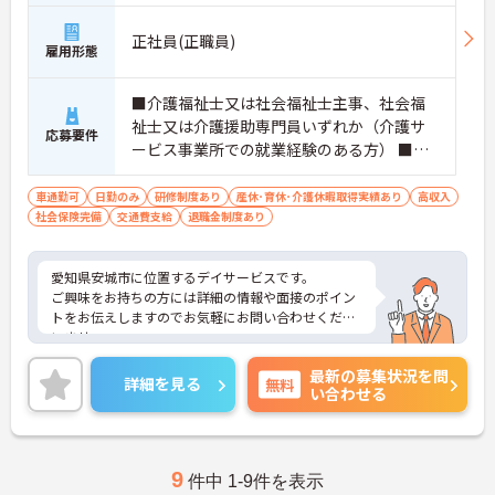
正社員(正職員)
雇用形態
■介護福祉士又は社会福祉士主事、社会福
祉士又は介護援助専門員いずれか（介護サ
応募要件
ービス事業所での就業経験のある方） ■普
通自動車免許（ＡＴ限定可） ＊社用車の運
転をしていただきます。
車通勤可
日勤のみ
研修制度あり
産休･育休･介護休暇取得実績あり
高収入
社会保険完備
交通費支給
退職金制度あり
愛知県安城市に位置するデイサービスです。
ご興味をお持ちの方には詳細の情報や面接のポイン
トをお伝えしますのでお気軽にお問い合わせくださ
いませ。
最新の募集状況を問
詳細を見る
無料
い合わせる
9
件中 1-9件を表示