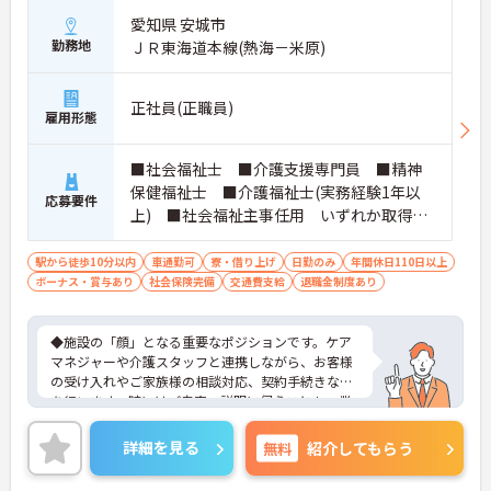
愛知県 安城市
勤務地
ＪＲ東海道本線(熱海－米原)
正社員(正職員)
雇用形態
■社会福祉士 ■介護支援専門員 ■精神
保健福祉士 ■介護福祉士(実務経験1年以
応募要件
上) ■社会福祉主事任用 いずれか取得さ
れている方 ■普通自動車免許をお持ちの
方 ※厚生労働大臣が定める科目を3科目以上
駅から徒歩10分以内
車通勤可
寮・借り上げ
日勤のみ
年間休日110日以上
ボーナス・賞与あり
履修していることが成績証明書の提示にて
社会保険完備
交通費支給
退職金制度あり
認められる方もご応募可能です。
◆施設の「顔」となる重要なポジションです。ケア
マネジャーや介護スタッフと連携しながら、お客様
の受け入れやご家族様の相談対応、契約手続きなど
を行います。時にはご自宅へ説明に伺うことも。業
務の幅は広いですが、その分、お客様の「困った」
に寄り添い、解決できた時の喜びはひとしおです。
詳細を見る
無料
紹介してもらう
親身な対応ができるあなたを、スタッフみんなが待
っています。