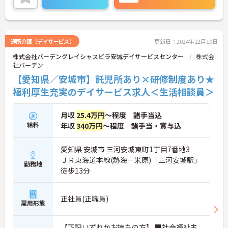
通所介護（デイサービス）
更新日：2024年12月10日
株式会社バーデングレイシャスビラ安城デイサービスセンター
株式会
社バーデン
【愛知県／安城市】託児所あり×研修制度あり★
福利厚生充実のデイサービス求人＜生活相談員＞
月収
25.4万円
～程度 諸手当込
給料
年収
340万円
～程度 諸手当・賞与込
愛知県 安城市 三河安城東町1丁目7番地3
ＪＲ東海道本線(熱海－米原)「三河安城駅」
勤務地
徒歩13分
正社員(正職員)
雇用形態
【下記いずれかお持ちの方】 ■社会福祉主