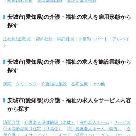
知多郡武豊町
額田郡幸田町
北設楽郡豊根村
安城市(愛知県)の介護・福祉の求人を雇用形態から
探す
正社員(正職員)
契約社員・嘱託社員
非常勤・パート・アルバイ
ト
安城市(愛知県)の介護・福祉の求人を施設業態から
探す
病院
クリニック
介護福祉施設
在宅医療
その他
安城市(愛知県)の介護・福祉の求人をサービス内容
から探す
訪問介護
介護老人保健施設（老健）
有料老人ホーム
サービス
付き高齢者向け住宅（サ高住）
特別養護老人ホーム（特養）
通
所介護（デイサービス）
デイケア（通所リハ）
グループホーム