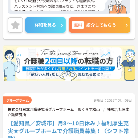
もOK！DX強化や役職のないフラットな組織体系、
ハラスメント対策への取り組みなど、さまざまな制
度を設けることでスタッフが安心して働ける環境づ
くりに取り組まれています。
＜ライフスタイルに合わせた勤務形態＞夜勤ありの
詳細を見る
無料
紹介してもらう
シフト常勤、日勤専従、夜勤専従といったさまざま
な働き方が設定されている法人です。
＜チームで連携しながらのお仕事＞一人ひとりが主
体性をもって働くことを大切にしながらも、苦手分
野は互いで補い合うなど、チームとしてしっかりと
連携を取りながら日々の業務に努められています。
ご興味のある方には、面接対策ポイント等、さらに
詳細をお話ししますのでお気軽にご相談ください！
グループホーム
更新日：2026年07月09日
株式会社日本介護研究所グループホーム めぐらす横山
株式会社日本
介護研究所
【愛知県／安城市】月8～10日休み♪福利厚生充
実★グループホームで介護職員募集！〈シフト常