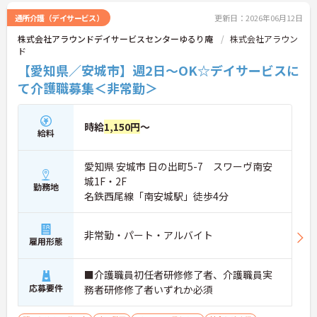
当」や、自社の企業主導型保育所を利用する際の
「保育利用手当」など、仕事と子育ての両立を強力
通所介護（デイサービス）
更新日：2026年06月12日
にバックアップしています。 また、資格取得を目指
株式会社アラウンドデイサービスセンターゆるり庵
株式会社アラウン
せる支援制度（会社負担やキャッシュバック）が整
ド
っており、スキルアップやキャリアアップ（サービ
ス提供責任者、管理者など）に向けた段階的な研修
【愛知県／安城市】週2日～OK☆デイサービスに
も豊富です。日々の頑張りは手当や賃金制度でしっ
て介護職募集＜非常勤＞
かりと評価されるため、高いモチベーションを保ち
ながら長く安心して働ける環境です。
時給
1,150円
～
＜お持ちの資格や経験を正当に評価する給与＞
給料
・資格手当や時間帯別手当で日々の頑張りをしっか
り還元します
愛知県 安城市 日の出町5-7 スワーヴ南安
・勤続年数に応じた手当があり長期的な就業モチベ
ーションを維持できます
城1F・2F
勤務地
・大手法人ならではの明確な評価軸で着実なステッ
名鉄西尾線「南安城駅」徒歩4分
プアップが可能です
＜ライフステージの変化に寄り添う各種手当＞
・お子様を持つ方向けの手当でご家庭との両立をバ
非常勤・パート・アルバイト
雇用形態
ックアップ♪
・企業主導型保育所の利用も相談可能で子育て世代
にも合う環境です
■介護職員初任者研修修了者、介護職員実
・充実した福利厚生で生活の基盤をサポートし安心
応募要件
務者研修修了者いずれか必須
して働けます
＜全国展開の強みを活かした多彩なキャリア＞