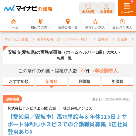
0
0
求人検索
会員登録
メニュー
ホーム
初めての方へ
面談会場一覧
保存した求人
最近見た求人
マイナビ介護職
実務者研修（ホームヘルパー1級）
愛知県
安城市
安城市(愛知県)の実務者研修（ホームヘルパー1級）
の求人・
転職一覧
77
この条件の介護・福祉求人数
非公開求人
件 ＋
おすすめ順
新着順
月収順
年収順
訪問看護
更新日：2026年08月06日
株式会社アンビス医心館 安城
株式会社アンビス
【愛知県／安城市】高水準給与＆年休115日♪サ
ポート体制◎ホスピスでの介護職員募集《正社員
登用あり》