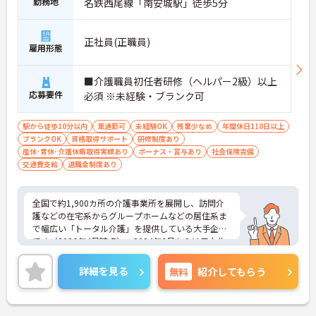
勤務地
名鉄西尾線「南安城駅」徒歩5分
浴、排泄などの日常生活を支援しながら、まるで家
族のように温かい時間を共有できます。「流れ作業
ではなく、じっくりと人と向き合いたい」という方
正社員(正職員)
雇用形態
にぴったりの環境です。
＜手厚い指導と資格支援＞入社後は2週間程度の研
修期間があり、先輩と一緒に業務を覚えながら、少
■介護職員初任者研修（ヘルパー2級）以上
しずつ独り立ちを目指せます。また、入社後のキャ
応募要件
必須 ※未経験・ブランク可
リアアップ制度や、就業後の資格取得を積極的にサ
ポートする体制が整っています。
＜大手・日本生命グループだからこその安定感＞
駅から徒歩10分以内
車通勤可
未経験OK
残業少なめ
年間休日110日以上
「全国約1,900カ所を展開し、日本生命グループに
ブランクOK
資格取得サポート
研修制度あり
加わった大手企業ならではのコンプライアンスと福
産休･育休･介護休暇取得実績あり
ボーナス・賞与あり
社会保険完備
利厚生の充実度が安心の決め手です。基本給に加え
交通費支給
退職金制度あり
て最大2万円の勤続年数手当や、早朝・夜間・深夜
手当等も支給されるので頑張りが収入に直結しま
す。退職金や退職慰労金制度も整っているため、年
全国で約1,900カ所の介護事業所を展開し、訪問介
齢を重ねても将来の不安を感じることなく、長く腰
護などの在宅系からグループホームなどの居住系ま
を据えて働き続けられる環境です。
で幅広い「トータル介護」を提供している大手企業
です（2026年4月時点）。2024年6月からは日本生
命グループの一員となり、さらに安定した経営基盤
のもとでお客様に安心をお届けしています。職員一
詳細を見る
無料
紹介してもらう
人ひとりの「働きやすさ」と「キャリア」を大切に
する社風が特徴です。福利厚生が非常に充実してお
り、10歳～18歳のお子様を持つ方への「子ども手