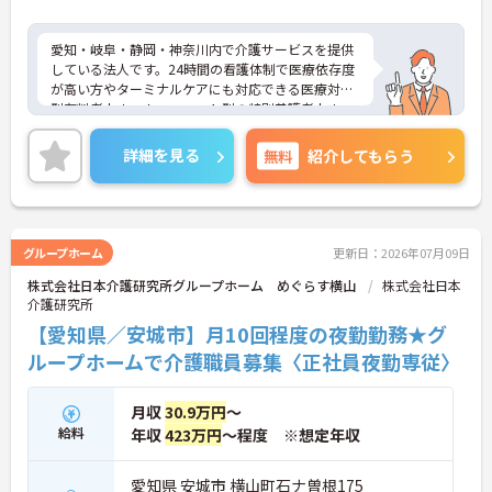
愛知・岐阜・静岡・神奈川内で介護サービスを提供
している法人です。24時間の看護体制で医療依存度
が高い方やターミナルケアにも対応できる医療対応
型有料老人ホーム、ユニット型の特別養護老人ホー
ムを運営しています。利用者様とスタッフとの距離
も近く、一人ひとりに寄り添ったケアが実現できま
詳細を見る
無料
紹介してもらう
す。福利厚生も整っており長く安心してご就業でき
る環境です。ご興味ある方には、面接対策ポイント
など、さらに詳細をお話しいたしますのでお気軽に
ご相談ください！
グループホーム
更新日：2026年07月09日
株式会社日本介護研究所グループホーム めぐらす横山
株式会社日本
介護研究所
【愛知県／安城市】月10回程度の夜勤勤務★グ
ループホームで介護職員募集〈正社員夜勤専従〉
月収
30.9万円
～
給料
年収
423万円
～程度 ※想定年収
愛知県 安城市 横山町石ナ曽根175