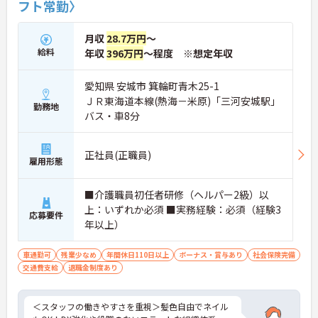
フト常勤〉
月収
28.7万円
～
給料
年収
396万円
～程度 ※想定年収
愛知県 安城市 箕輪町青木25-1
ＪＲ東海道本線(熱海－米原)「三河安城駅」
勤務地
バス・車8分
正社員(正職員)
雇用形態
■介護職員初任者研修（ヘルパー2級）以
上：いずれか必須 ■実務経験：必須（経験3
応募要件
年以上）
車通勤可
残業少なめ
年間休日110日以上
ボーナス・賞与あり
社会保険完備
交通費支給
退職金制度あり
＜スタッフの働きやすさを重視＞髪色自由でネイル