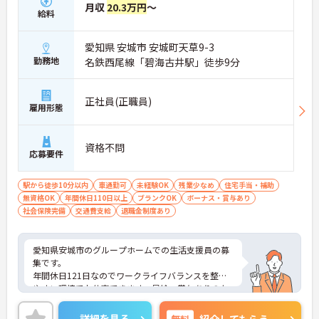
月収
20.3万円
～
給料
愛知県 安城市 安城町天草9-3
勤務地
名鉄西尾線「碧海古井駅」徒歩9分
正社員(正職員)
雇用形態
資格不問
応募要件
駅から徒歩10分以内
車通勤可
未経験OK
残業少なめ
住宅手当・補助
無資格OK
年間休日110日以上
ブランクOK
ボーナス・賞与あり
社会保険完備
交通費支給
退職金制度あり
愛知県安城市のグループホームでの生活支援員の募
集です。
年間休日121日なのでワークライフバランスを整え
やすい環境でお仕事できます。昇給・賞与ありのた
め、あなたの頑張りがしっかり評価されます。
ご興味のある方は、面接のポイントをお伝えします
詳細を見る
無料