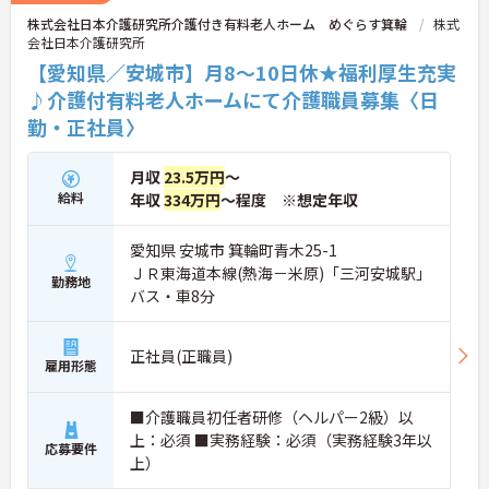
連携を取りながら日々の業務に努められています。
株式会社日本介護研究所介護付き有料老人ホーム めぐらす箕輪
株式
ご興味のある方には、面接対策ポイント等、さらに
会社日本介護研究所
詳細をお話ししますのでお気軽にご相談ください！
【愛知県／安城市】月8～10日休★福利厚生充実
♪介護付有料老人ホームにて介護職員募集〈日
勤・正社員〉
月収
23.5万円
～
給料
年収
334万円
～程度 ※想定年収
愛知県 安城市 箕輪町青木25-1
ＪＲ東海道本線(熱海－米原)「三河安城駅」
勤務地
バス・車8分
正社員(正職員)
雇用形態
■介護職員初任者研修（ヘルパー2級）以
上：必須 ■実務経験：必須（実務経験3年以
応募要件
上）