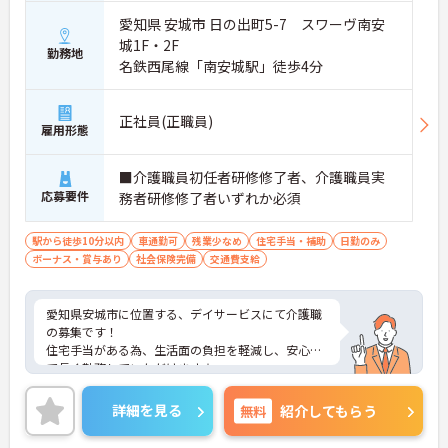
愛知県 安城市 日の出町5-7 スワーヴ南安
城1F・2F
勤務地
名鉄西尾線「南安城駅」徒歩4分
正社員(正職員)
雇用形態
■介護職員初任者研修修了者、介護職員実
応募要件
務者研修修了者いずれか必須
駅から徒歩10分以内
車通勤可
残業少なめ
住宅手当・補助
日勤のみ
ボーナス・賞与あり
社会保険完備
交通費支給
愛知県安城市に位置する、デイサービスにて介護職
の募集です！
住宅手当がある為、生活面の負担を軽減し、安心し
て長く勤務していただけます☆
また、駅から徒歩4分の立地で、マイカー通勤も可
能なので通勤らくらくです◎
詳細を見る
無料
紹介してもらう
ご興味のある方には、面接対策ポイントなど、さら
に詳細をお話しいたしますのでお気軽にご相談くだ