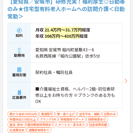
【愛知県／安城市】研修充実！福利厚生◎日勤帯
のみ★住宅型有料老人ホームへの訪問介護＜日勤
常勤＞
月収
21.4万円～31.7万円
程度
給料
年収
306万円～430万円
程度
愛知県 安城市 堀内町屋敷43－6
勤務地
名鉄西尾線「堀内公園駅」徒歩5分
契約社員・嘱託社員
雇用形態
■介護福祉士資格、ヘルパー2級･初任者研
修以上をお持ちの方 ※ブランクのある方も
応募要件
OK
駅から徒歩10分以内
車通勤可
寮・借り上げ
住宅手当・補助
日勤のみ
年間休日110日以上
ブランクOK
資格取得サポート
研修制度あり
産休･育休･介護休暇取得実績あり
ボーナス・賞与あり
社会保険完備
交通費支給
退職金制度あり