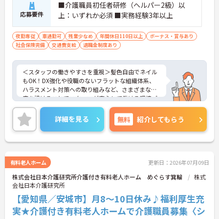
■介護職員初任者研修（ヘルパー2級）以
応募要件
上：いずれか必須 ■実務経験3年以上
夜勤専従
車通勤可
残業少なめ
年間休日110日以上
ボーナス・賞与あり
社会保険完備
交通費支給
退職金制度あり
＜スタッフの働きやすさを重視＞髪色自由でネイル
もOK！DX強化や役職のないフラットな組織体系、
ハラスメント対策への取り組みなど、さまざまな制
度を設けることでスタッフが安心して働ける環境づ
くりに取り組まれています。
＜ライフスタイルに合わせた勤務形態＞夜勤ありの
詳細を見る
無料
紹介してもらう
シフト常勤、日勤専従、夜勤専従といったさまざま
な働き方が設定されている法人です。
＜チームで連携しながらのお仕事＞一人ひとりが主
体性をもって働くことを大切にしながらも、苦手分
野は互いで補い合うなど、チームとしてしっかりと
有料老人ホーム
更新日：2026年07月09日
連携を取りながら日々の業務に努められています。
株式会社日本介護研究所介護付き有料老人ホーム めぐらす箕輪
株式
ご興味のある方には、面接対策ポイント等、さらに
会社日本介護研究所
詳細をお話ししますのでお気軽にご相談ください！
【愛知県／安城市】月8～10日休み♪福利厚生充
実★介護付き有料老人ホームで介護職員募集〈シ