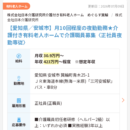
野は互いで補い合うなど、チームとしてしっかりと
有料老人ホーム
更新日：2026年07月09日
連携を取りながら日々の業務に努められています。
株式会社日本介護研究所介護付き有料老人ホーム めぐらす箕輪
株式
ご興味のある方には、面接対策ポイント等、さらに
会社日本介護研究所
詳細をお話ししますのでお気軽にご相談ください！
【愛知県／安城市】月10回程度の夜勤勤務★介
護付き有料老人ホームで介護職員募集〈正社員夜
勤専従〉
月収
30.9万円
～
給料
年収
423万円
～程度 ※想定年収
愛知県 安城市 箕輪町青木25-1
ＪＲ東海道本線(熱海－米原)「三河安城駅」
勤務地
バス・車8分
正社員(正職員)
雇用形態
■介護職員初任者研修（ヘルパー2級）以
応募要件
上：いずれか必須 ■実務経験3年以上