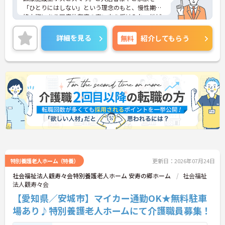
「ひとりにはしない」という理念のもと、慢性期や
終末期にあり医療依存度の高い方を受け入れ、地域
医療を支える社会的意義の高い事業を推進していま
す。現場には看護師が24時間常駐しています。急変
詳細を見る
無料
紹介してもらう
時の対応や医療行為は看護師が担当するため、初任
者研修や実務者研修の方も食事介助や入浴介助など
の生活を支えるケアに専念できる環境です。多職種
で情報を共有し、一人で判断を抱え込まないチーム
連携の体制がしっかりと整っています。働き方の面
では、夜勤明けの翌日が原則として公休となるほ
か、月平均の残業時間も5時間から7時間程度とかな
り少なめです。常勤スタッフの比率が90パーセント
を超えているため急な勤務変更が発生しにくく、あ
らかじめ決められた訪問予定表に沿って規則正しく
働けます。入職後は現場スタッフによるお一人おひ
とりに合わせた個別のOJT研修が実施されます。eラ
ーニングも導入されており、多職種と連携しながら
専門性を着実に深めていける環境が用意されていま
特別養護老人ホーム（特養）
更新日：2026年07月24日
す。
社会福祉法人觀寿々会特別養護老人ホーム 安寿の郷ホーム
社会福祉
法人觀寿々会
★おすすめPOINT★
【愛知県／安城市】マイカー通勤OK★無料駐車
＜個別ＯＪＴとチーム連携で着実に成長！＞
・入職後はお一人おひとりの習熟度に合わせた個別
場あり♪特別養護老人ホームにて介護職員募集！
のＯＪＴ研修を実施し、ｅラーニングを用いた学習
の機会も提供されます