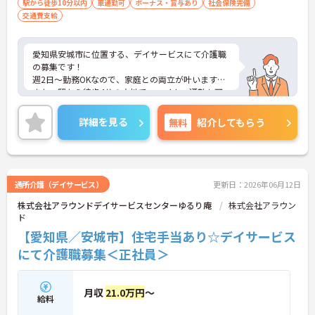
・現場での経験を活かして将来はマネジメント職へ
駅から徒歩10分以内
車通勤可
ボーナス・賞与あり
社会保険完備
も挑戦可能です
交通費支給
・事業所内での研修体制が整っており専門性をさら
に深められます
・ご自身の希望に合わせた柔軟な働き方が相談でき
愛知県安城市に位置する、デイサービスにて介護職
腰を据えて働けます
の募集です！
週2日～勤務OKなので、家庭との両立が叶います☆
また、駅から徒歩4分の立地で、マイカー通勤も可
能なので通勤らくらくです◎
ご興味のある方には、面接対策ポイントなど、さら
詳細を見る
無料
紹介してもらう
に詳細をお話しいたしますのでお気軽にご相談くだ
さい！
通所介護（デイサービス）
更新日：2026年06月12日
株式会社アラウンドデイサービスセンターゆるり庵
株式会社アラウン
ド
【愛知県／安城市】住宅手当あり☆デイサービス
にて介護職募集＜正社員＞
月収
21.0万円
～
給料