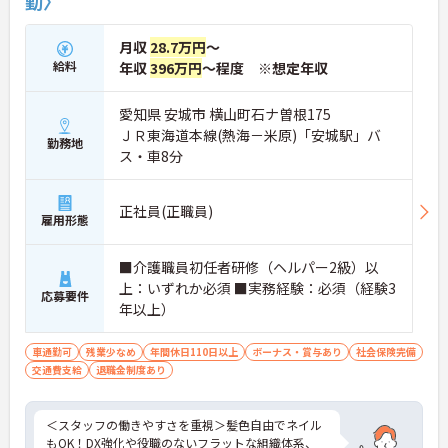
勤〉
月収
28.7万円
～
給料
年収
396万円
～程度 ※想定年収
愛知県 安城市 横山町石ナ曽根175
ＪＲ東海道本線(熱海－米原)「安城駅」バ
勤務地
ス・車8分
正社員(正職員)
雇用形態
■介護職員初任者研修（ヘルパー2級）以
上：いずれか必須 ■実務経験：必須（経験3
応募要件
年以上）
車通勤可
残業少なめ
年間休日110日以上
ボーナス・賞与あり
社会保険完備
交通費支給
退職金制度あり
＜スタッフの働きやすさを重視＞髪色自由でネイル
もOK！DX強化や役職のないフラットな組織体系、