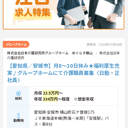
グループホーム
更新日：2026年07月09日
株式会社日本介護研究所グループホーム めぐらす横山
株式会社日本
介護研究所
【愛知県／安城市】月8～10日休み★福利厚生充
実♪グループホームにて介護職員募集〈日勤・正
社員〉
月収
23.5万円
～
給料
年収
334万円
～程度 ※想定年収
愛知県 安城市 横山町石ナ曽根175
ＪＲ東海道本線(熱海－米原)「安城駅」バ
勤務地
ス・車8分