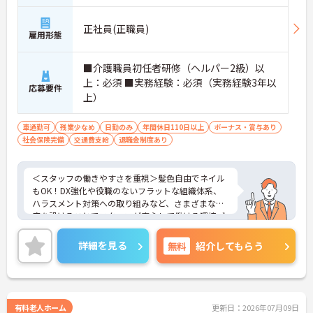
正社員(正職員)
雇用形態
■介護職員初任者研修（ヘルパー2級）以
上：必須 ■実務経験：必須（実務経験3年以
応募要件
上）
車通勤可
残業少なめ
日勤のみ
年間休日110日以上
ボーナス・賞与あり
社会保険完備
交通費支給
退職金制度あり
＜スタッフの働きやすさを重視＞髪色自由でネイル
もOK！DX強化や役職のないフラットな組織体系、
ハラスメント対策への取り組みなど、さまざまな制
度を設けることでスタッフが安心して働ける環境づ
くりに取り組まれています。
＜ライフスタイルに合わせた勤務形態＞夜勤ありの
詳細を見る
無料
紹介してもらう
シフト常勤、日勤専従、夜勤専従といったさまざま
な働き方が設定されている法人です。
＜チームで連携しながらのお仕事＞一人ひとりが主
体性をもって働くことを大切にしながらも、苦手分
野は互いで補い合うなど、チームとしてしっかりと
有料老人ホーム
更新日：2026年07月09日