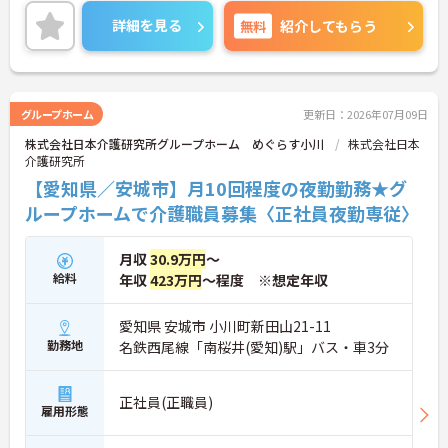
くりに取り組まれています。
＜ライフスタイルに合わせた勤務形態＞夜勤ありの
詳細を見る
無料
紹介してもらう
シフト常勤、日勤専従、夜勤専従といったさまざま
な働き方が設定されている法人です。
＜チームで連携しながらのお仕事＞一人ひとりが主
体性をもって働くことを大切にしながらも、苦手分
野は互いで補い合うなど、チームとしてしっかりと
グループホーム
更新日：2026年07月09日
連携を取りながら日々の業務に努められています。
株式会社日本介護研究所グループホーム めぐらす小川
株式会社日本
ご興味のある方には、面接対策ポイント等、さらに
介護研究所
詳細をお話ししますのでお気軽にご相談ください！
【愛知県／安城市】月10回程度の夜勤勤務★グ
ループホームで介護職員募集〈正社員夜勤専従〉
月収
30.9万円
～
給料
年収
423万円
～程度 ※想定年収
愛知県 安城市 小川町新田山21-11
勤務地
名鉄西尾線「南桜井(愛知)駅」バス・車3分
正社員(正職員)
雇用形態