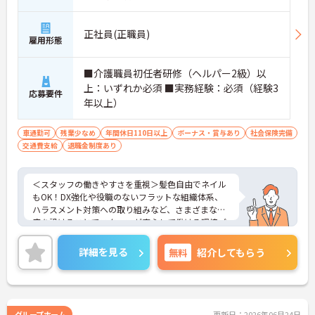
正社員(正職員)
雇用形態
■介護職員初任者研修（ヘルパー2級）以
上：いずれか必須 ■実務経験：必須（経験3
応募要件
年以上）
車通勤可
残業少なめ
年間休日110日以上
ボーナス・賞与あり
社会保険完備
交通費支給
退職金制度あり
＜スタッフの働きやすさを重視＞髪色自由でネイル
もOK！DX強化や役職のないフラットな組織体系、
ハラスメント対策への取り組みなど、さまざまな制
度を設けることでスタッフが安心して働ける環境づ
くりに取り組まれています。
＜ライフスタイルに合わせた勤務形態＞夜勤ありの
詳細を見る
無料
紹介してもらう
シフト常勤、日勤専従、夜勤専従といったさまざま
な働き方が設定されている法人です。
＜チームで連携しながらのお仕事＞一人ひとりが主
体性をもって働くことを大切にしながらも、苦手分
野は互いで補い合うなど、チームとしてしっかりと
グループホーム
更新日：2026年06月24日