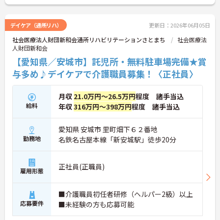
さい！
デイケア（通所リハ）
更新日：2026年06月05日
社会医療法人財団新和会通所リハビリテーションさとまち
社会医療法
人財団新和会
【愛知県／安城市】託児所・無料駐車場完備★賞
与多め♪デイケアで介護職員募集！〈正社員〉
月収
21.0万円～26.5万円
程度 諸手当込
給料
年収
316万円～398万円
程度 諸手当込
愛知県 安城市 里町畑下６２番地
勤務地
名鉄名古屋本線「新安城駅」徒歩20分
正社員(正職員)
雇用形態
■介護職員初任者研修（ヘルパー2級）以上
応募要件
■未経験の方も応募可能