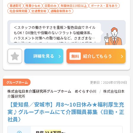
車通勤可
残業少なめ
日勤のみ
年間休日110日以上
ボーナス・賞与あり
社会保険完備
交通費支給
退職金制度あり
＜スタッフの働きやすさを重視＞髪色自由でネイル
もOK！DX強化や役職のないフラットな組織体系、
ハラスメント対策への取り組みなど、さまざまな制
度を設けることでスタッフが安心して働ける環境づ
くりに取り組まれています。
＜ライフスタイルに合わせた勤務形態＞夜勤ありの
詳細を見る
無料
紹介してもらう
シフト常勤、日勤専従、夜勤専従といったさまざま
な働き方が設定されている法人です。
＜チームで連携しながらのお仕事＞一人ひとりが主
体性をもって働くことを大切にしながらも、苦手分
野は互いで補い合うなど、チームとしてしっかりと
グループホーム
更新日：2026年07月09日
連携を取りながら日々の業務に努められています。
株式会社日本介護研究所グループホーム めぐらす小川
株式会社日本
ご興味のある方には、面接対策ポイント等、さらに
介護研究所
詳細をお話ししますのでお気軽にご相談ください！
【愛知県／安城市】月8～10日休み★福利厚生充
実♪グループホームにて介護職員募集〈日勤・正
社員〉
月収
23.5万円
～