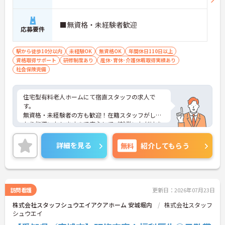
■無資格・未経験者歓迎
応募要件
駅から徒歩10分以内
未経験OK
無資格OK
年間休日110日以上
資格取得サポート
研修制度あり
産休･育休･介護休暇取得実績あり
社会保険完備
住宅型有料老人ホームにて宿直スタッフの求人で
す。
無資格・未経験者の方も歓迎！在籍スタッフがしっ
かり指導いたしますので安心してご就業いただけま
す！
施設の見学からも可能です◎
詳細を見る
無料
紹介してもらう
ご興味をお持ちの方はお気軽にお問合せ下さい。
訪問看護
更新日：2026年07月23日
株式会社スタッフシュウエイアクアホーム 安城堀内
株式会社スタッフ
シュウエイ