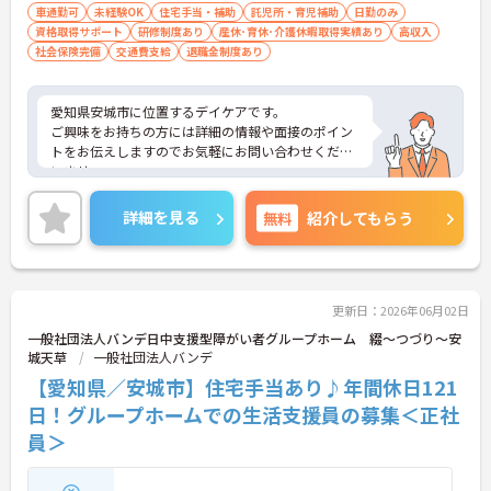
車通勤可
未経験OK
住宅手当・補助
託児所・育児補助
日勤のみ
資格取得サポート
研修制度あり
産休･育休･介護休暇取得実績あり
高収入
社会保険完備
交通費支給
退職金制度あり
愛知県安城市に位置するデイケアです。
ご興味をお持ちの方には詳細の情報や面接のポイン
トをお伝えしますのでお気軽にお問い合わせくださ
いませ。
詳細を見る
無料
紹介してもらう
更新日：2026年06月02日
一般社団法人バンデ日中支援型障がい者グループホーム 綴～つづり～安
城天草
一般社団法人バンデ
【愛知県／安城市】住宅手当あり♪年間休日121
日！グループホームでの生活支援員の募集＜正社
員＞