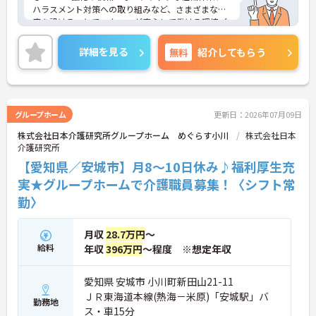
ハラスメント対策への取り組みなど、さまざまな制
度を設けることでスタッフが安心して働ける環境づ
くりに取り組まれています。
＜ライフスタイルに合わせた勤務形態＞夜勤ありの
詳細を見る
無料
紹介してもらう
シフト常勤、日勤専従、夜勤専従といったさまざま
な働き方が設定されている法人です。
＜チームで連携しながらのお仕事＞一人ひとりが主
体性をもって働くことを大切にしながらも、苦手分
野は互いで補い合うなど、チームとしてしっかりと
グループホーム
更新日：2026年07月09日
連携を取りながら日々の業務に努められています。
株式会社日本介護研究所グループホーム めぐらす小川
株式会社日本
ご興味のある方には、面接対策ポイント等、さらに
介護研究所
詳細をお話ししますのでお気軽にご相談ください！
【愛知県／安城市】月8～10日休み♪福利厚生充
実★グループホームで介護職員募集！〈シフト常
勤〉
月収
28.7万円
～
給料
年収
396万円
～程度 ※想定年収
愛知県 安城市 小川町新田山21-11
ＪＲ東海道本線(熱海－米原)「安城駅」バ
勤務地
ス・車15分