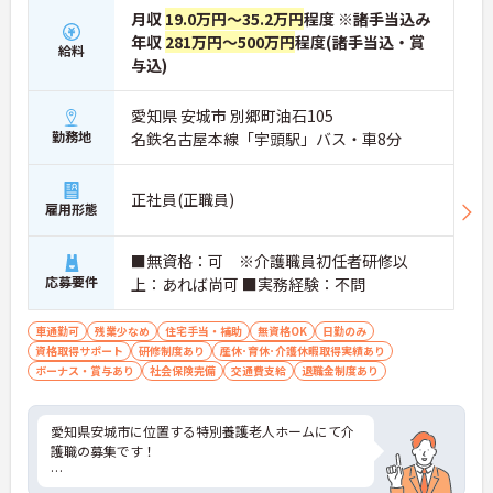
月収
19.0万円～35.2万円
程度 ※諸手当込み
・施設内には看護師が24時間常駐しており、急変時
の対応や専門的な医療処置は看護師が担当するため
年収
281万円～500万円
程度(諸手当込・賞
給料
負担が減ります
与込)
・介護スタッフと看護スタッフの比率が1対1で相談
しやすく、初任者研修や実務者研修からでも着実に
愛知県 安城市 別郷町油石105
専門性を高められます
勤務地
＜残業月7時間以下で身体の負担を軽減！＞
名鉄名古屋本線「宇頭駅」バス・車8分
・常勤で働くスタッフの比率が90パーセント以上と
高く、急なシフト変更や無理な長時間勤務が発生し
にくい人員体制です
正社員(正職員)
雇用形態
・訪問スケジュールに沿って施設内でのケアを行う
ため、月平均の残業時間は5時間から7時間程度とか
なり少なめに抑えられます
■無資格：可 ※介護職員初任者研修以
・夜勤明けの翌日は原則としてお休みとなるシフト
応募要件
上：あれば尚可 ■実務経験：不問
編成が組まれており、しっかりと休息を取りながら
長期的な就業が可能です
車通勤可
残業少なめ
住宅手当・補助
無資格OK
日勤のみ
＜評価制度でキャリアアップ＞
資格取得サポート
研修制度あり
産休･育休･介護休暇取得実績あり
・介護福祉士や初任者研修などの資格や実務経験、
ボーナス・賞与あり
社会保険完備
交通費支給
退職金制度あり
夜勤回数がしっかりと給与に反映されるためモチベ
ーションを維持できます
・年次を問わずリーダーや主任などのマネジメント
愛知県安城市に位置する特別養護老人ホームにて介
職へ昇格する事例も多数あり、腰を据えて長期的な
護職の募集です！
キャリア形成が可能です