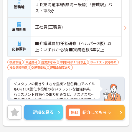
ＪＲ東海道本線(熱海－米原)「安城駅」バ
勤務地
ス・車8分
正社員(正職員)
雇用形態
■介護職員初任者研修（ヘルパー2級）以
応募要件
上：いずれか必須 ■実務経験3年以上
夜勤専従
車通勤可
残業少なめ
年間休日110日以上
ボーナス・賞与あり
社会保険完備
交通費支給
退職金制度あり
＜スタッフの働きやすさを重視＞髪色自由でネイル
もOK！DX強化や役職のないフラットな組織体系、
ハラスメント対策への取り組みなど、さまざまな制
度を設けることでスタッフが安心して働ける環境づ
くりに取り組まれています。
＜ライフスタイルに合わせた勤務形態＞夜勤ありの
詳細を見る
無料
紹介してもらう
シフト常勤、日勤専従、夜勤専従といったさまざま
な働き方が設定されている法人です。
＜チームで連携しながらのお仕事＞一人ひとりが主
体性をもって働くことを大切にしながらも、苦手分