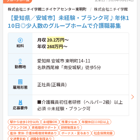
連携を取りながら日々の業務に努められています。
株式会社ニチイ学館ニチイケアセンター東明町
株式会社ニチイ学館
ご興味のある方には、面接対策ポイント等、さらに
詳細をお話ししますのでお気軽にご相談ください！
【愛知県／安城市】未経験・ブランク可♪年休1
10日◎少人数のグループホームで介護職募集
月収
20.2万円
～
給料
年収
268万円
～
愛知県 安城市 東明町14-11
勤務地
名鉄西尾線「南安城駅」徒歩5分
正社員(正職員)
雇用形態
■介護職員初任者研修（ヘルパー2級）以上
応募要件
必須 ※未経験・ブランク可
駅から徒歩10分以内
未経験OK
残業少なめ
年間休日110日以上
ブランクOK
資格取得サポート
研修制度あり
産休･育休･介護休暇取得実績あり
ボーナス・賞与あり
社会保険完備
交通費支給
退職金制度あり