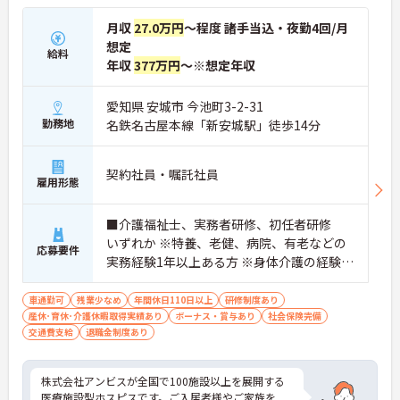
月収
27.0万円
～程度 諸手当込・夜勤4回/月
想定
給料
年収
377万円
～※想定年収
愛知県 安城市 今池町3-2-31
勤務地
名鉄名古屋本線「新安城駅」徒歩14分
契約社員・嘱託社員
雇用形態
■介護福祉士、実務者研修、初任者研修
いずれか ※特養、老健、病院、有老などの
応募要件
実務経験1年以上ある方 ※身体介護の経験年
以上ある方、機械浴の使用の経験のある方
歓迎
車通勤可
残業少なめ
年間休日110日以上
研修制度あり
産休･育休･介護休暇取得実績あり
ボーナス・賞与あり
社会保険完備
交通費支給
退職金制度あり
株式会社アンビスが全国で100施設以上を展開する
医療施設型ホスピスです。ご入居者様やご家族を