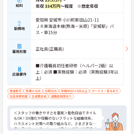
給料
年収
334万円
～程度 ※想定年収
愛知県 安城市 小川町新田山21-11
ＪＲ東海道本線(熱海－米原)「安城駅」バ
勤務地
ス・車15分
正社員(正職員)
雇用形態
■介護職員初任者研修（ヘルパー2級）以
上：必須 ■実務経験：必須（実務経験3年以
応募要件
上）
車通勤可
残業少なめ
日勤のみ
年間休日110日以上
ボーナス・賞与あり
社会保険完備
交通費支給
退職金制度あり
＜スタッフの働きやすさを重視＞髪色自由でネイル
もOK！DX強化や役職のないフラットな組織体系、
ハラスメント対策への取り組みなど、さまざまな制
度を設けることでスタッフが安心して働ける環境づ