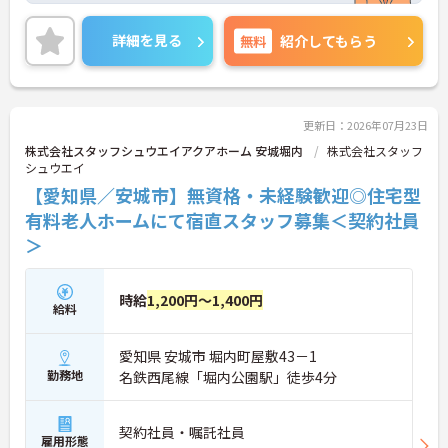
マイカー通勤OKに加えて、無料駐車場もございます
詳細を見る
無料
紹介してもらう
ので通勤も楽々です♪
ご興味をお持ちの方には詳細の情報や面接のポイン
更新日：2026年07月23日
トをお伝えしますのでお気軽にお問い合わせくださ
株式会社スタッフシュウエイアクアホーム 安城堀内
株式会社スタッフ
いませ。
シュウエイ
【愛知県／安城市】無資格・未経験歓迎◎住宅型
有料老人ホームにて宿直スタッフ募集＜契約社員
＞
時給
1,200円～1,400円
給料
愛知県 安城市 堀内町屋敷43－1
勤務地
名鉄西尾線「堀内公園駅」徒歩4分
契約社員・嘱託社員
雇用形態