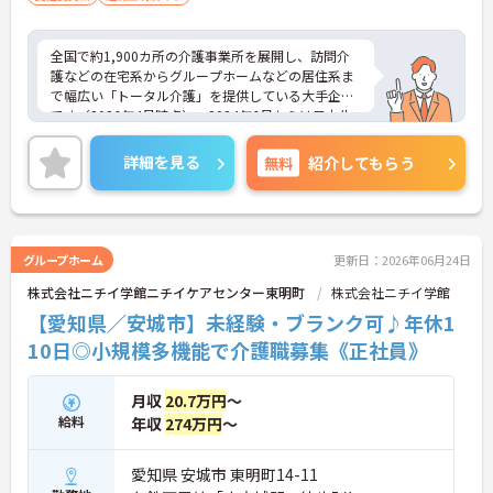
全国で約1,900カ所の介護事業所を展開し、訪問介
護などの在宅系からグループホームなどの居住系ま
で幅広い「トータル介護」を提供している大手企業
です（2026年4月時点）。2024年6月からは日本生
命グループの一員となり、さらに安定した経営基盤
のもとでお客様に安心をお届けしています。職員一
詳細を見る
無料
紹介してもらう
人ひとりの「働きやすさ」と「キャリア」を大切に
する社風が特徴です。福利厚生が非常に充実してお
り、10歳～18歳のお子様を持つ方への「子ども手
当」や、自社の企業主導型保育所を利用する際の
「保育利用手当」など、仕事と子育ての両立を強力
グループホーム
更新日：2026年06月24日
にバックアップしています。 また、資格取得を目指
株式会社ニチイ学館ニチイケアセンター東明町
株式会社ニチイ学館
せる支援制度（会社負担やキャッシュバック）が整
っており、スキルアップやキャリアアップ（サービ
【愛知県／安城市】未経験・ブランク可♪年休1
ス提供責任者、管理者など）に向けた段階的な研修
10日◎小規模多機能で介護職募集《正社員》
も豊富です。日々の頑張りは手当や賃金制度でしっ
かりと評価されるため、高いモチベーションを保ち
ながら長く安心して働ける環境です。
月収
20.7万円
～
給料
年収
274万円
～
＜家庭的で温かい！少人数のグループホーム＞家庭
的な雰囲気の中で、お一人おひとりに寄り添ったケ
アができるのが魅力です。認知症の方を対象として
愛知県 安城市 東明町14-11
いますが、介護度はお客様によって様々。食事や入