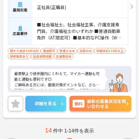
正社員(正職員)
雇用形態
■社会福祉士、社会福祉主事、介護支援専
門員、介護福祉士のいずれか ■普通自動車
応募要件
免許（AT限定可）■基本的なPC操作（Wor
d、Excel）
駅から徒歩10分以内
車通勤可
残業少なめ
日勤のみ
年間休日110日以上
研修制度あり
社会保険完備
交通費支給
最寄駅より徒歩圏内にくわえて、マイカー通勤も可
能と通勤も便利です◎
ご興味ある方には、面接対策ポイントなど、さらに
詳細をお話しいたしますのでお気軽にご相談くださ
い！
最新の募集状況を問
詳細を見る
無料
い合わせる
14
件中 1-14件を表示