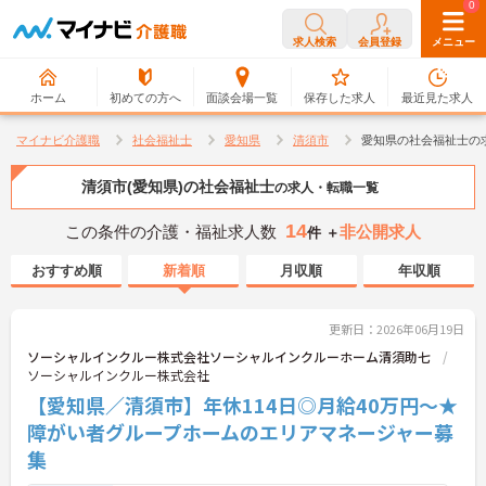
0
0
求人検索
会員登録
メニュー
ホーム
初めての方へ
面談会場一覧
保存した求人
最近見た求人
マイナビ介護職
社会福祉士
愛知県
清須市
愛知県の社会福祉士の
清須市(愛知県)の社会福祉士
の求人・転職一覧
14
この条件の介護・福祉求人数
非公開求人
件 ＋
おすすめ順
新着順
月収順
年収順
更新日：2026年06月19日
ソーシャルインクルー株式会社ソーシャルインクルーホーム清須助七
ソーシャルインクルー株式会社
【愛知県／清須市】年休114日◎月給40万円～★
障がい者グループホームのエリアマネージャー募
集