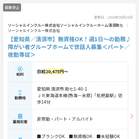
募集停止
更新日：2026年06月20日
ソーシャルインクルー株式会社ソーシャルインクルーホーム清須助七
ソーシャルインクルー株式会社
【愛知県／清須市】無資格OK！週1日～の勤務♪
障がい者グループホームで世話人募集＜パート／
夜勤専従＞
日給
20,475円
～
給料
愛知県 清須市 助七1-40-1
ＪＲ東海道本線(熱海－米原)「枇杷島駅」徒
勤務地
歩14分
非常勤・パート・アルバイト
雇用形態
■ブランクOK ■無資格OK ■未経験OK