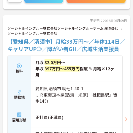
更新日：2026年06月09日
ソーシャルインクルー株式会社ソーシャルインクルーホーム清須助七
ソーシャルインクルー株式会社
【愛知県／清須市】月給33万円～／年休114日／
キャリアUP◎／障がい者GH／広域生活支援員
月収
32.0万円
～
年収
397万円～455万円
程度 ※月給×12ヶ
給料
月
愛知県 清須市 助七1-40-1
ＪＲ東海道本線(熱海－米原)「枇杷島駅」徒
勤務地
歩14分
正社員(正職員)
雇用形態