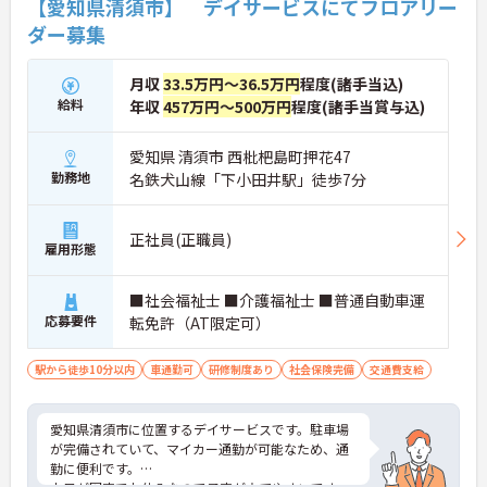
【愛知県清須市】 デイサービスにてフロアリー
ダー募集
月収
33.5万円～36.5万円
程度(諸手当込)
給料
年収
457万円～500万円
程度(諸手当賞与込)
愛知県 清須市 西枇杷島町押花47
勤務地
名鉄犬山線「下小田井駅」徒歩7分
正社員(正職員)
雇用形態
■社会福祉士 ■介護福祉士 ■普通自動車運
応募要件
転免許（AT限定可）
駅から徒歩10分以内
車通勤可
研修制度あり
社会保険完備
交通費支給
愛知県清須市に位置するデイサービスです。駐車場
が完備されていて、マイカー通勤が可能なため、通
勤に便利です。