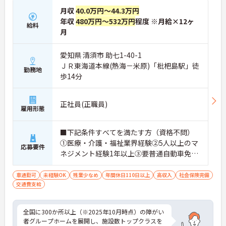
月収
40.0万円～44.3万円
年収
480万円～532万円
程度 ※月給×12ヶ
給料
月
愛知県 清須市 助七1-40-1
ＪＲ東海道本線(熱海－米原)「枇杷島駅」徒
勤務地
歩14分
正社員(正職員)
雇用形態
■下記条件すべてを満たす方（資格不問）
①医療・介護・福祉業界経験②5人以上のマ
応募要件
ネジメント経験1年以上③要普通自動車免許
（AT限定可）※介護業界に関する有資格者
（介護職員初任者研修、介護福祉士な
車通勤可
未経験OK
残業少なめ
年間休日110日以上
高収入
社会保険完備
交通費支給
ど）、営業経験（業種問わず）、障がい福
祉経験歓迎
全国に300か所以上（※2025年10月時点）の障がい
者グループホームを展開し、施設数トップクラスを