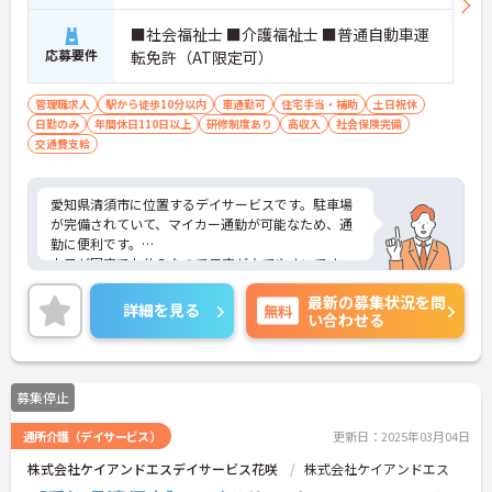
■社会福祉士 ■介護福祉士 ■普通自動車運
応募要件
転免許（AT限定可）
管理職求人
駅から徒歩10分以内
車通勤可
住宅手当・補助
土日祝休
日勤のみ
年間休日110日以上
研修制度あり
高収入
社会保険完備
交通費支給
愛知県清須市に位置するデイサービスです。駐車場
が完備されていて、マイカー通勤が可能なため、通
勤に便利です。
土日が固定でお休みなので予定が立てやすいです。
ご興味をお持ちの方には、詳細の情報や面接のポイ
最新の募集状況を問
ントをお伝えしますのでお気軽にお問い合わせくだ
詳細を見る
無料
い合わせる
さい。
募集停止
通所介護（デイサービス）
更新日：2025年03月04日
株式会社ケイアンドエスデイサービス花咲
株式会社ケイアンドエス