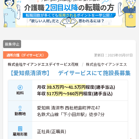
をお持ちの方、安定した法人でキャリアを築きたい
方におすすめです。
★おすすめPOINT★
・生活支援員からスタートし、サービス管理責任者
やエリアマネージャーへと続く明確なステップアッ
プの道筋が用意されています。急成長中の企業であ
るためポストも豊富にあり、専門性を高めながらマ
募集停止
ネジメント職への挑戦も視野に入れていただけま
す。
通所介護（デイサービス）
更新日：2025年05月07日
・年間休日114日、残業月平均10時間程度という就
業環境に加え、産前産後休暇や育児休暇制度がしっ
株式会社ケイアンドエスデイサービス花咲
株式会社ケイアンドエス
かりと整備されています。オンとオフの切り替えを
【愛知県清須市】 デイサービスにて施設長募集
明確にし、心身ともに充実した状態で長くご活躍い
ただけます。
・グループホーム一棟あたりの入居者様20名定員を
月収
38.5万円～41.5万円
程度(諸手当込)
常時2～4名のスタッフで支援、国基準を上回る人員
給料
年収
517万円～560万円
程度(諸手当込)
配置や夜間複数名体制が敷かれているため、業務に
追われることなくご利用者様のペースに合わせたサ
愛知県 清須市 西枇杷島町押花47
ポートが可能です。施設も専用設計で働きやすく、
勤務地
名鉄犬山線「下小田井駅」徒歩7分
ご自身の理想とする福祉を実践できる環境が整って
います。
正社員(正職員)
雇用形態