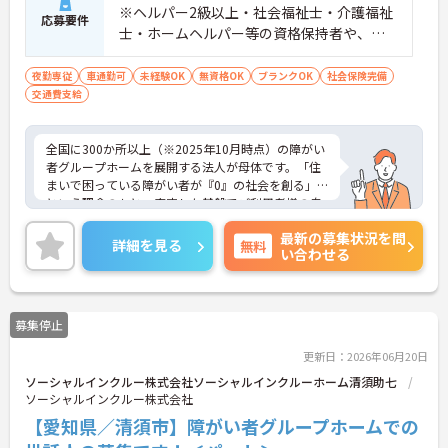
※ヘルパー2級以上・社会福祉士・介護福祉
応募要件
士・ホームヘルパー等の資格保持者や、福
祉系業務経験者、障害者支援施設経験者、
生活支援員、障害者支援員、就労支援員、
夜勤専従
車通勤可
未経験OK
無資格OK
ブランクOK
社会保険完備
交通費支給
生活相談員等の経験歓迎
全国に300か所以上（※2025年10月時点）の障がい
者グループホームを展開する法人が母体です。「住
まいで困っている障がい者が『0』の社会を創る」
という理念のもと、安定した基盤でご利用者様の自
立を支援しています。週1日からの勤務が可能で、W
最新の募集状況を問
ワークや扶養内での勤務も歓迎しており、ご自身の
詳細を見る
無料
い合わせる
ペースで働けます。20代から60代まで幅広い世代が
活躍中で、未経験や無資格の方でも安心してスター
トできるよう、先輩スタッフが丁寧にサポートしま
す。昇給の機会は年2回あり、頑張りが評価される環
募集停止
境です。正社員登用制度や産休・育休制度も整って
いるため、ライフステージに合わせて長く働き続け
更新日：2026年06月20日
られます。介護に挑戦したい方や、空いた時間を有
ソーシャルインクルー株式会社ソーシャルインクルーホーム清須助七
効活用したい方におすすめです。ご興味のある方は
ソーシャルインクルー株式会社
詳細等をお伝えしますので、お気軽にお問い合わせ
ください。
【愛知県／清須市】障がい者グループホームでの