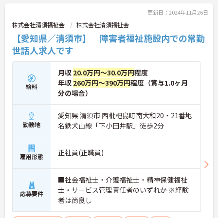
更新日：2024年11月26日
株式会社清須福祉会
株式会社清須福祉会
【愛知県／清須市】 障害者福祉施設内での常勤
世話人求人です
月収
20.0万円～30.0万円
程度
年収
260万円～390万円
程度（賞与1.0ヶ月
給料
分の場合）
愛知県 清須市 西枇杷島町南大和20・21番地
勤務地
名鉄犬山線「下小田井駅」徒歩2分
正社員(正職員)
雇用形態
■社会福祉士・介護福祉士・精神保健福祉
士・サービス管理責任者のいずれか ※経験
応募要件
者は尚良し