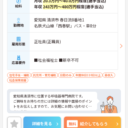
月収
20.3万円～40.0万円
程度(諸手当込)
給料
年収
243万円～480万円
程度(諸手当込)
愛知県 清須市 春日流8番地1
勤務地
名鉄犬山線「西春駅」バス・車8分
正社員(正職員)
雇用形態
■社会福祉士 ■新卒不可
応募要件
住宅手当・補助
託児所・育児補助
日勤のみ
年間休日110日以上
高収入
社会保険完備
愛知県清須市に位置する呼吸器専門病院です。
ご興味をお持ちの方には詳細の情報や面接のポイン
トをお伝えしますので、お気軽にお問い合わせくだ
さいませ。
詳細を見る
無料
紹介してもらう