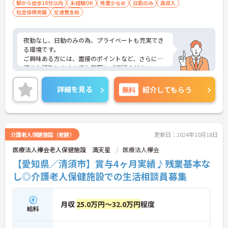
駅から徒歩10分以内
未経験OK
残業少なめ
日勤のみ
高収入
社会保険完備
交通費支給
夜勤なし、日勤のみの為、プライベートも充実でき
る環境です。
ご興味ある方には、面接のポイントなど、さらに詳
細をお話致しますのでお気軽にご相談ください。
詳細を見る
無料
紹介してもらう
介護老人保健施設（老健）
更新日：2024年10月18日
医療法人欅会老人保健施設 満天星
医療法人欅会
【愛知県／清須市】賞与4ヶ月実績♪残業基本な
し◎介護老人保健施設での生活相談員募集
月収
25.0万円～32.0万円
程度
給料