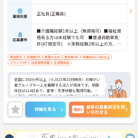
正社員(正職員)
雇用形態
■介護職経験1年以上（無資格可）■福祉資
格有る方は未経験でも可 ■普通自動車免
応募要件
許(AT限定可) ※実務経験2年以上の方、障
がい者福祉に関する経験をお持ちの方大歓
迎
車通勤可
未経験OK
残業少なめ
無資格OK
年間休日110日以上
ブランクOK
社会保険完備
交通費支給
全国に300か所以上（※2025年10月時点）の障がい
者グループホームを展開する法人が母体です。年間
休日は114日あり、夏季・冬季休暇も取得可能。産
前産後・育児休暇制度もあり、子育て中の方も多数
活躍中で、ワークライフバランスを大切にしながら
最新の募集状況を問
働ける環境が整っています。研修制度や外部勉強会
詳細を見る
無料
い合わせる
の受講支援もあり、スキルアップもしっかりサポー
ト。将来的には管理者やエリアマネージャーへのキ
ャリアアップも目指せます。20代から60代まで幅広
い年代のスタッフが活躍しており、和やかな雰囲気
の職場です。介護経験を活かしたい方、福祉の資格