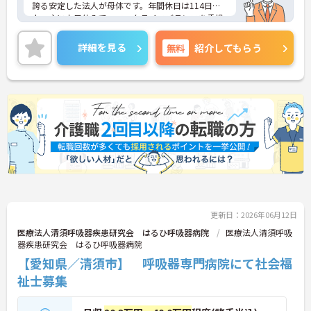
誇る安定した法人が母体です。年間休日は114日以
上、主に土日休みで、ワークライフバランスを重視
した働き方が可能です。産前産後・育児休暇制度も
あり、子育て世代も安心して働ける環境が整ってい
詳細を見る
無料
紹介してもらう
ます。一般社員研修や外部勉強会受講支援制度など
を通じて着実にスキルアップもできます。チームを
まとめ、メンバーの成長を後押しすることにやりが
いを感じる方、新しい挑戦に意欲的な方にぴったり
の職場です。ご興味のある方は詳細等をお伝えしま
すので、お気軽にお問い合わせください。
更新日：2026年06月12日
医療法人清須呼吸器疾患研究会 はるひ呼吸器病院
医療法人清須呼吸
器疾患研究会 はるひ呼吸器病院
【愛知県／清須市】 呼吸器専門病院にて社会福
祉士募集