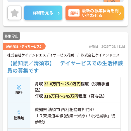
土日が固定でお休みなので予定が立てやすいです。
ご興味をお持ちの方には、詳細の情報や面接のポイ
最新の募集状況を問
ントをお伝えしますのでお気軽にお問い合わせくだ
詳細を見る
無料
い合わせる
さい。
募集停止
通所介護（デイサービス）
更新日：2025年02月11日
株式会社ケイアンドエスデイサービス花咲
株式会社ケイアンドエス
【愛知県／清須市】 デイサービスでの生活相談
員の募集です
月収
23.0万円～25.0万円
程度（役職手当
込）
給料
年収
316万円～345万円
程度（賞与込）
愛知県 清須市 西枇杷島町押花47
ＪＲ東海道本線(熱海－米原)「枇杷島駅」徒
勤務地
歩8分