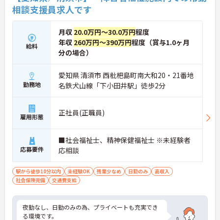
相談支援員求人です
月収
20.0万円～30.0万円
程度
年収
260万円～390万円
程度（賞与1.0ヶ月
給料
分の場合）
愛知県 清須市 西枇杷島町南大和20・21番地
勤務地
名鉄犬山線「下小田井駅」徒歩2分
正社員(正職員)
雇用形態
■社会福祉士、精神保健福祉士 ※未経験者
応募要件
応相談
駅から徒歩10分以内
未経験OK
残業少なめ
日勤のみ
高収入
社会保険完備
交通費支給
夜勤なし、日勤のみの為、プライベートも充実でき
る環境です。