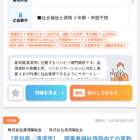
■社会福祉士資格 ※年齢・学歴不問
応募要件
車通勤可
残業少なめ
住宅手当・補助
託児所・育児補助
土日祝休
日勤のみ
年間休日110日以上
資格取得サポート
研修制度あり
産休･育休･介護休暇取得実績あり
社会保険完備
交通費支給
退職金制度あり
愛知県清須市に位置するリハビリ専門病院です。血
液透析の長期入院、リハビリテーションに対応し患
者さまが円滑に社会復帰できるようにサポートして
います。年間休日120日以上と多め、完全週休2日
制、年末年始やGWなどしっかりお休みがとれる環
境です。ご興味をお持ちの方には詳細の情報や面接
詳細を見る
無料
紹介してもらう
のポイントをお伝えしますのでお気軽にお問い合わ
せくださいませ。
その他
更新日：2025年04月10日
株式会社清須福祉会
株式会社清須福祉会
【愛知県／清須市】 障害者福祉施設内での常勤