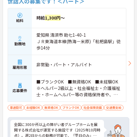
世話人の募集です！＜パート＞
時給
1,300円
～
給料
愛知県 清須市 助七1-40-1
ＪＲ東海道本線(熱海－米原)「枇杷島駅」徒
勤務地
歩14分
非常勤・パート・アルバイト
雇用形態
■ブランクOK ■無資格OK ■未経験OK
※ヘルパー2級以上・社会福祉士・介護福祉
応募要件
士・ホームヘルパー等の資格保持者や、福
祉系業務経験者、障害者支援施設経験者、
生活支援員、障害者支援員、就労支援員、
車通勤可
未経験OK
無資格OK
ブランクOK
社会保険完備
交通費支給
生活相談員等の経験歓迎
全国に300か所以上の障がい者グループホームを展
開する株式会社が運営する施設です（2025年10月時
点）。週2日からの勤務が可能で、「平日のみ」