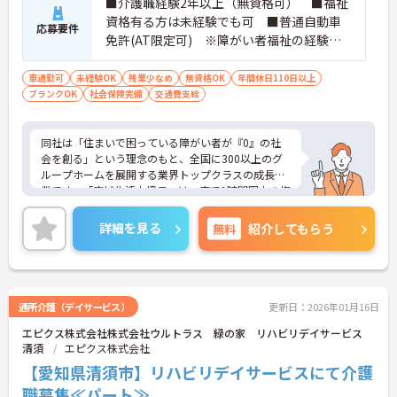
■介護職経験2年以上（無資格可） ■福祉
資格有る方は未経験でも可 ■普通自動車
応募要件
免許(AT限定可) ※障がい者福祉の経験は
不問です。※実務経験2年以上の方、障がい
者福祉に関する経験をお持ちの方大歓迎
車通勤可
未経験OK
残業少なめ
無資格OK
年間休日110日以上
ブランクOK
社会保険完備
交通費支給
同社は「住まいで困っている障がい者が『0』の社
会を創る」という理念のもと、全国に300以上のグ
ループホームを展開する業界トップクラスの成長企
業です。「広域生活支援員」は、車で1時間圏内の複
数施設を横断的に担当し、現場支援とパートスタッ
フのサポートを行うハイクラスなポジションです。
詳細を見る
無料
紹介してもらう
最新設備とバリアフリーが完備され、スタッフの身
体的負担が少なく、広域手当5万円が付与されるこ
とで高い給与水準を実現しています。年間休日114
日の確保や、献立・レシピの完全標準化による業務
効率化など、ワークライフバランスを保ちながら定
通所介護（デイサービス）
更新日：2026年01月16日
年70歳まで長期的に活躍できる制度が盤石に整って
エピクス株式会社株式会社ウルトラス 緑の家 リハビリデイサービス
います。複数施設を経験することで培われるマネジ
清須
エピクス株式会社
メント視点は、将来的なエリアマネージャーへのキ
ャリアアップにも直結しており、最新の環境で専門
【愛知県清須市】リハビリデイサービスにて介護
性を発揮したいプロフェッショナルの方にお勧めで
職募集≪パート≫