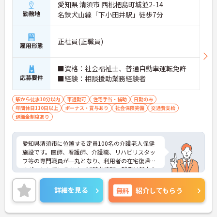
愛知県 清須市 西枇杷島町城並2-14
勤務地
名鉄犬山線「下小田井駅」徒歩7分
正社員(正職員)
雇用形態
■資格：社会福祉士、普通自動車運転免許
応募要件
■経験：相談援助業務経験者
駅から徒歩10分以内
車通勤可
住宅手当・補助
日勤のみ
年間休日110日以上
ボーナス・賞与あり
社会保険完備
交通費支給
退職金制度あり
愛知県清須市に位置する定員100名の介護老人保健
施設です。医師、看護師、介護職、リハビリスタッ
フ等の専門職員が一丸となり、利用者の在宅復帰を
サポートしていきます。17時台定時、残業は基本な
く、メリハリのある勤務も叶います。賞与4ヶ月の支
給実績があり、モチベーションにもつながります。
詳細を見る
無料
紹介してもらう
ご興味のある方には、面接対策ポイントなど、さら
に詳細をお話しいたしますのでお気軽にご相談くだ
さい！