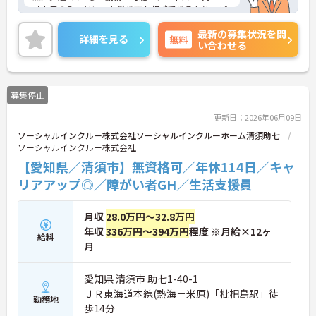
「土日のみ」といった働き方も相談できるため、ご
自身のライフスタイルに合わせて柔軟に働けます。
最新の募集状況を問
ご家庭やプライベートとの両立、Wワークを希望さ
詳細を見る
無料
い合わせる
れる方にもぴったりです。未経験・無資格からスタ
ートできるお仕事で、入社後は先輩スタッフが1か
ら丁寧にサポートするため、安心して業務を始めら
れます。実際に20代から60代まで幅広い年代のスタ
募集停止
ッフが活躍中です。ご興味のある方には、面接対策
ポイントなど、さらに詳細をお話ししますのでお気
更新日：2026年06月09日
軽にご相談ください！
ソーシャルインクルー株式会社ソーシャルインクルーホーム清須助七
ソーシャルインクルー株式会社
【愛知県／清須市】無資格可／年休114日／キャ
リアアップ◎／障がい者GH／生活支援員
月収
28.0万円～32.8万円
年収
336万円～394万円
程度 ※月給×12ヶ
給料
月
愛知県 清須市 助七1-40-1
ＪＲ東海道本線(熱海－米原)「枇杷島駅」徒
勤務地
歩14分