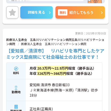
問合せください。
詳細を見る
無料
紹介してもらう
更新日：2025年07月03日
医療法人生寿会 五条川リハビリテーション病院五条川リハビリテーショ
ン病院
医療法人生寿会 五条川リハビリテーション病院
【愛知県／清須市】 リハビリを専門としたケア
ミックス型病院にて社会福祉士のお仕事です！
月収
20.3万円～22.9万円
程度（諸手当込）
給料
年収
326万円～366万円
程度（諸手当込）
愛知県 清須市 春日新堀33
ＪＲ東海道本線(熱海－米原)「清洲駅」徒歩
勤務地
18分
正社員(正職員)
雇用形態