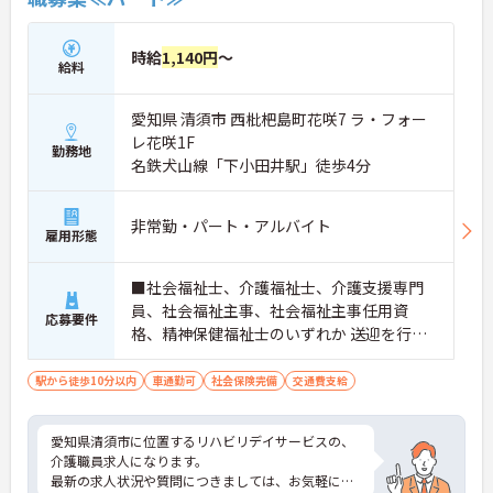
す。
★おすすめPOINT★
時給
1,140円
～
・広域支援員として複数のホームを巡るため、各ホ
給料
ームのパートスタッフの教育やサポートにも携わる
ことができ、現場の介助業務にとどまらず、施設運
愛知県 清須市 西枇杷島町花咲7 ラ・フォー
営や人材育成の視点を養うことで、将来のエリアマ
ネージャー候補としてのステップアップに直結しま
レ花咲1F
勤務地
す。
名鉄犬山線「下小田井駅」徒歩4分
・定年70歳、再雇用75歳までという業界屈指の制度
があり、20代から60代まで幅広い年代が活躍してい
ます。年間休日も114日確保されているため、無理
非常勤・パート・アルバイト
雇用形態
なく長期的なキャリアを築いていただけます。
・全施設がバリアフリー設計かつ最新設備を備えて
おり、清潔感にあふれた美しい環境です。ハード面
■社会福祉士、介護福祉士、介護支援専門
に加え、ソフト面でも「献立の事前決定・レシピ完
員、社会福祉主事、社会福祉主事任用資
備」により現場の負担が大幅に軽減されています。
応募要件
格、精神保健福祉士のいずれか 送迎を行っ
ご利用者様の安全性はもちろん、働くスタッフにと
て頂ける方は普通自動車免許（AT限定可）
っても身体的負担が少なく、高いモチベーションを
保って業務に集中できます。
駅から徒歩10分以内
車通勤可
社会保険完備
交通費支給
愛知県清須市に位置するリハビリデイサービスの、
介護職員求人になります。
最新の求人状況や質問につきましては、お気軽にお