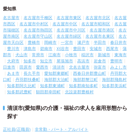
愛知県
名古屋市
名古屋市千種区
名古屋市東区
名古屋市北区
名古屋
市西区
名古屋市中村区
名古屋市中区
名古屋市昭和区
名古屋
市瑞穂区
名古屋市熱田区
名古屋市中川区
名古屋市港区
名古
屋市南区
名古屋市守山区
名古屋市緑区
名古屋市名東区
名古
屋市天白区
豊橋市
岡崎市
一宮市
瀬戸市
半田市
春日井市
豊川市
津島市
碧南市
刈谷市
豊田市
安城市
西尾市
蒲
郡市
犬山市
常滑市
江南市
小牧市
稲沢市
新城市
東海市
大府市
知多市
知立市
尾張旭市
高浜市
岩倉市
豊明市
日進市
田原市
愛西市
清須市
北名古屋市
弥富市
みよし市
あま市
長久手市
愛知郡東郷町
西春日井郡豊山町
丹羽郡大
口町
丹羽郡扶桑町
海部郡大治町
海部郡蟹江町
海部郡飛島村
知多郡阿久比町
知多郡東浦町
知多郡南知多町
知多郡美浜町
知多郡武豊町
額田郡幸田町
北設楽郡豊根村
清須市(愛知県)の介護・福祉の求人を雇用形態から
探す
正社員(正職員)
非常勤・パート・アルバイト