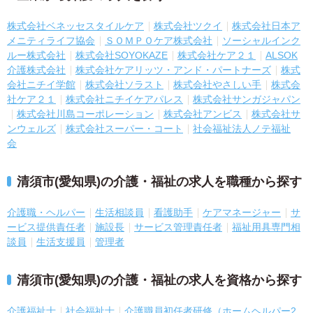
株式会社ベネッセスタイルケア
株式会社ツクイ
株式会社日本ア
メニティライフ協会
ＳＯＭＰＯケア株式会社
ソーシャルインク
ルー株式会社
株式会社SOYOKAZE
株式会社ケア２１
ALSOK
介護株式会社
株式会社ケアリッツ・アンド・パートナーズ
株式
会社ニチイ学館
株式会社ソラスト
株式会社やさしい手
株式会
社ケア２１
株式会社ニチイケアパレス
株式会社サンガジャパン
株式会社川島コーポレーション
株式会社アンビス
株式会社サ
ンウェルズ
株式会社スーパー・コート
社会福祉法人ノテ福祉
会
清須市(愛知県)の介護・福祉の求人を職種から探す
介護職・ヘルパー
生活相談員
看護助手
ケアマネージャー
サ
ービス提供責任者
施設長
サービス管理責任者
福祉用具専門相
談員
生活支援員
管理者
清須市(愛知県)の介護・福祉の求人を資格から探す
介護福祉士
社会福祉士
介護職員初任者研修（ホームヘルパー2