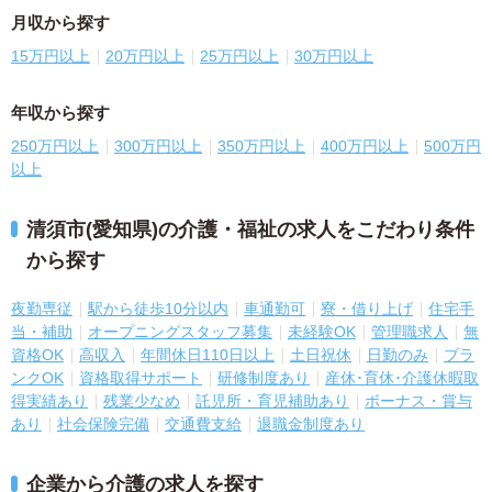
月収から探す
15万円以上
20万円以上
25万円以上
30万円以上
年収から探す
250万円以上
300万円以上
350万円以上
400万円以上
500万円
以上
清須市(愛知県)の介護・福祉の求人をこだわり条件
から探す
夜勤専従
駅から徒歩10分以内
車通勤可
寮・借り上げ
住宅手
当・補助
オープニングスタッフ募集
未経験OK
管理職求人
無
資格OK
高収入
年間休日110日以上
土日祝休
日勤のみ
ブラ
ンクOK
資格取得サポート
研修制度あり
産休･育休･介護休暇取
得実績あり
残業少なめ
託児所・育児補助あり
ボーナス・賞与
あり
社会保険完備
交通費支給
退職金制度あり
企業から介護の求人を探す