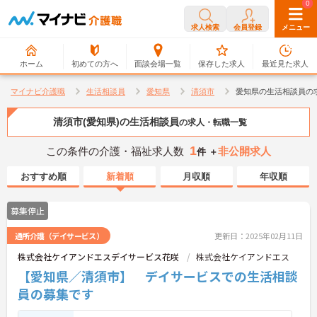
0
0
求人検索
会員登録
メニュー
ホーム
初めての方へ
面談会場一覧
保存した求人
最近見た求人
マイナビ介護職
生活相談員
愛知県
清須市
愛知県の生活相談員の
清須市(愛知県)の生活相談員
の求人・転職一覧
1
この条件の介護・福祉求人数
非公開求人
件 ＋
おすすめ順
新着順
月収順
年収順
募集停止
通所介護（デイサービス）
更新日：2025年02月11日
株式会社ケイアンドエスデイサービス花咲
株式会社ケイアンドエス
【愛知県／清須市】 デイサービスでの生活相談
員の募集です