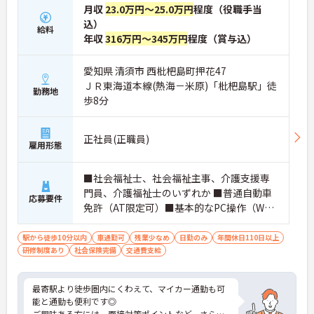
月収
23.0万円～25.0万円
程度（役職手当
込）
給料
年収
316万円～345万円
程度（賞与込）
愛知県 清須市 西枇杷島町押花47
ＪＲ東海道本線(熱海－米原)「枇杷島駅」徒
勤務地
歩8分
正社員(正職員)
雇用形態
■社会福祉士、社会福祉主事、介護支援専
門員、介護福祉士のいずれか ■普通自動車
応募要件
免許（AT限定可）■基本的なPC操作（Wor
d、Excel）
駅から徒歩10分以内
車通勤可
残業少なめ
日勤のみ
年間休日110日以上
研修制度あり
社会保険完備
交通費支給
最寄駅より徒歩圏内にくわえて、マイカー通勤も可
能と通勤も便利です◎
ご興味ある方には、面接対策ポイントなど、さらに