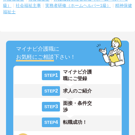
級）
社会福祉主事
実務者研修（ホームヘルパー1級）
精神保健
福祉士
マイナビ介護職に
お気軽にご相談
下さい！
マイナビ介護
1
STEP
職にご登録
2
求人のご紹介
STEP
面接・条件交
3
STEP
渉
4
転職成功！
STEP