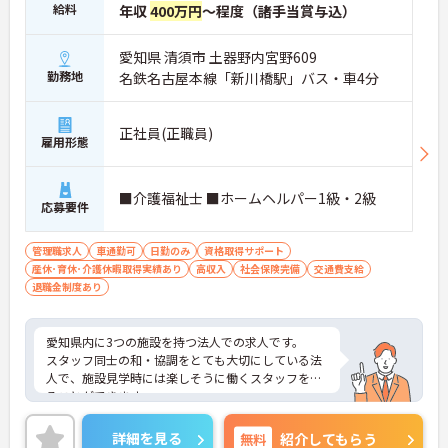
給料
年収
400万円
～程度（諸手当賞与込）
愛知県 清須市 土器野内宮野609
勤務地
名鉄名古屋本線「新川橋駅」バス・車4分
正社員(正職員)
雇用形態
■介護福祉士 ■ホームヘルパー1級・2級
応募要件
管理職求人
車通勤可
日勤のみ
資格取得サポート
産休･育休･介護休暇取得実績あり
高収入
社会保険完備
交通費支給
退職金制度あり
愛知県内に3つの施設を持つ法人での求人です。
スタッフ同士の和・協調をとても大切にしている法
人で、施設見学時には楽しそうに働くスタッフを見
ることができます。
正社員の場合は、勤務日数で給与の水準を選べるよ
うな制度やそれぞれの頑張りによる評価制度など、
詳細を見る
無料
紹介してもらう