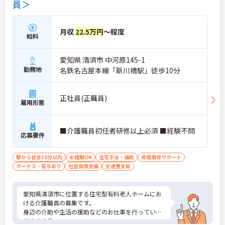
員＞
月収
22.5万円
～程度
給料
愛知県 清須市 中河原145-1
勤務地
名鉄名古屋本線「新川橋駅」徒歩10分
正社員(正職員)
雇用形態
■介護職員初任者研修以上必須 ■経験不問
応募要件
駅から徒歩10分以内
未経験OK
住宅手当・補助
資格取得サポート
ボーナス・賞与あり
社会保険完備
交通費支給
愛知県清須市に位置する住宅型有料老人ホームにお
ける介護職員の募集です。
身辺の介助や生活の援助などのお仕事を行っていた
だきます◎