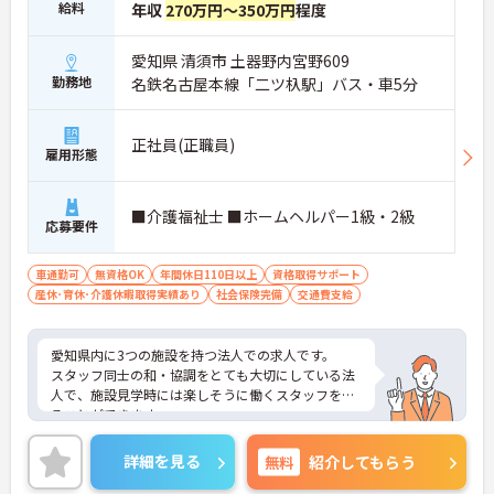
給料
年収
270万円～350万円
程度
愛知県 清須市 土器野内宮野609
勤務地
名鉄名古屋本線「二ツ杁駅」バス・車5分
正社員(正職員)
雇用形態
■介護福祉士 ■ホームヘルパー1級・2級
応募要件
車通勤可
無資格OK
年間休日110日以上
資格取得サポート
産休･育休･介護休暇取得実績あり
社会保険完備
交通費支給
愛知県内に3つの施設を持つ法人での求人です。
スタッフ同士の和・協調をとても大切にしている法
人で、施設見学時には楽しそうに働くスタッフを見
ることができます。
正社員の場合は、勤務日数で給与の水準を選べるよ
うな制度やそれぞれの頑張りによる評価制度など、
詳細を見る
無料
紹介してもらう
それぞれに合った働き方を提案してくれます。
また、利用者には医療依存度の高い方がほとんどで