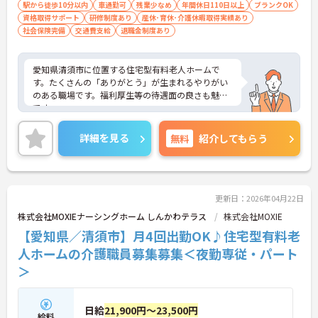
駅から徒歩10分以内
車通勤可
残業少なめ
年間休日110日以上
ブランクOK
資格取得サポート
研修制度あり
産休･育休･介護休暇取得実績あり
社会保険完備
交通費支給
退職金制度あり
愛知県清須市に位置する住宅型有料老人ホームで
す。たくさんの「ありがとう」が生まれるやりがい
のある職場です。福利厚生等の待遇面の良さも魅力
です。
ご興味をお持ちの方には詳細の情報や面接のポイン
トをお伝えしますのでお気軽にお問い合わせくださ
詳細を見る
無料
紹介してもらう
いませ。
更新日：2026年04月22日
株式会社MOXIEナーシングホーム しんかわテラス
株式会社MOXIE
【愛知県／清須市】月4回出勤OK♪住宅型有料老
人ホームの介護職員募集募集＜夜勤専従・パート
＞
日給
21,900円～23,500円
給料