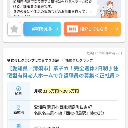
愛知県清須市に位置する住宅型有料老人ホームにお
ける介護職員の募集です。
身辺の介助や生活の援助などのお仕事を行っていた
だきます◎
最寄駅徒歩10分に位置するので、通勤しやすい職場
です♪
詳細を見る
無料
紹介してもらう
ご興味のある方には面接ポイントをお伝えしますの
で、お気軽にお問い合わせください！
更新日：2026年05月29日
株式会社クランプはなみずきの庭
株式会社クランプ
【愛知県／清須市】駅チカ！完全週休2日制♪住
宅型有料老人ホームで介護職員の募集＜正社員＞
月収
21.5万円～28.5万円
給料
愛知県 清須市 西枇杷島町住吉47
勤務地
名鉄名古屋本線「西枇杷島駅」徒歩1分