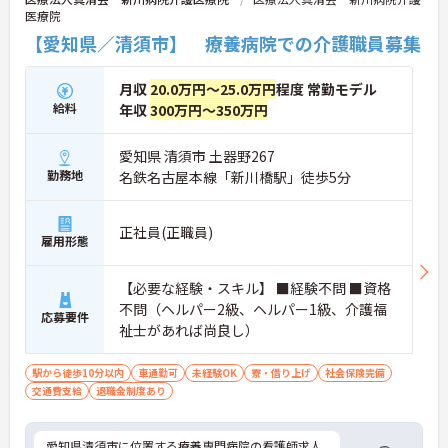
います。複数施設を経験することで培われるマネジ
医療院
メント視点は、将来的なエリアマネージャーへのキ
【愛知県／清須市】 療養病院での介護職員募集
ャリアアップにも直結しており、最新の環境で専門
性を発揮したいプロフェッショナルの方にお勧めで
す。
月収
20.0万円～25.0万円
程度 常勤モデル
給料
年収
300万円～350万円
★おすすめPOINT★
・広域支援員として複数のホームを巡るため、各ホ
ームのパートスタッフの教育やサポートにも携わる
愛知県 清須市 土器野267
ことができ、現場の介助業務にとどまらず、施設運
勤務地
名鉄名古屋本線「新川橋駅」徒歩5分
営や人材育成の視点を養うことで、将来のエリアマ
ネージャー候補としてのステップアップに直結しま
す。
正社員(正職員)
雇用形態
・定年70歳、再雇用75歳までという業界屈指の制度
があり、20代から60代まで幅広い年代が活躍してい
ます。年間休日も114日確保されているため、無理
【必要な経験・スキル】 ■経験不問 ■資格
なく長期的なキャリアを築いていただけます。
不問（ヘルパー2級、ヘルパー1級、介護福
・全施設がバリアフリー設計かつ最新設備を備えて
応募要件
祉士があれば尚良し）
おり、清潔感にあふれた美しい環境です。ハード面
に加え、ソフト面でも「献立の事前決定・レシピ完
備」により現場の負担が大幅に軽減されています。
駅から徒歩10分以内
車通勤可
未経験OK
寮・借り上げ
社会保険完備
ご利用者様の安全性はもちろん、働くスタッフにと
交通費支給
退職金制度あり
っても身体的負担が少なく、高いモチベーションを
保って業務に集中できます。
愛知県清須市に位置する療養専門病院の看護師求人