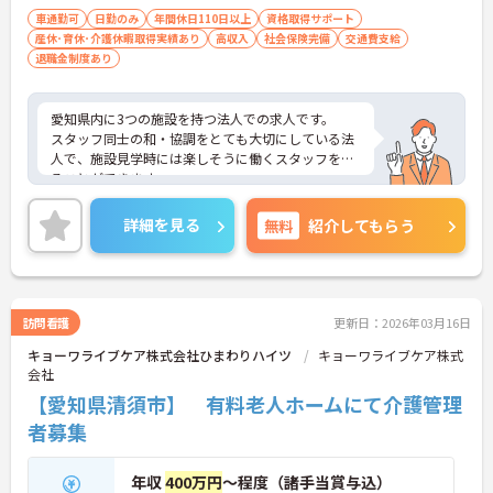
車通勤可
日勤のみ
年間休日110日以上
資格取得サポート
産休･育休･介護休暇取得実績あり
高収入
社会保険完備
交通費支給
退職金制度あり
愛知県内に3つの施設を持つ法人での求人です。
スタッフ同士の和・協調をとても大切にしている法
人で、施設見学時には楽しそうに働くスタッフを見
ることができます。
正社員の場合は、勤務日数で給与の水準を選べるよ
うな制度やそれぞれの頑張りによる評価制度など、
詳細を見る
無料
紹介してもらう
それぞれに合った働き方を提案してくれます。
また、利用者には医療依存度の高い方がほとんどで
あるため、緩和ケアや看取りのケアに興味のあられ
る方にはオススメの求人です。
訪問看護
更新日：2026年03月16日
キョーワライブケア株式会社ひまわりハイツ
キョーワライブケア株式
会社
【愛知県清須市】 有料老人ホームにて介護管理
者募集
年収
400万円
～程度（諸手当賞与込）