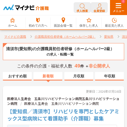
0
0
求人検索
会員登録
メニュー
ホーム
初めての方へ
面談会場一覧
保存した求人
最近見た求人
マイナビ介護職
介護職員初任者研修（ホームヘルパー2級）
愛知県
清
清須市(愛知県)の介護職員初任者研修（ホームヘルパー2級）
の求人・転職一覧
49
この条件の介護・福祉求人数
非公開求人
件 ＋
おすすめ順
新着順
月収順
年収順
更新日：2026年07月16日
医療法人生寿会 五条川リハビリテーション病院五条川リハビリテーショ
ン病院
医療法人生寿会 五条川リハビリテーション病院
【愛知県／清須市】リハビリを専門としたケアミ
ックス型病院にて看護助手（介護職）募集