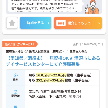
です。最寄り駅より徒歩5分、他3駅利用可能な好立
地で通勤が便利です。残業も少ないのでプライベー
トの時間も大事にしたいという方にお勧めです。幅
広い年代の方々が活躍しており、勤続年数も長い方
が多く、働きやすい環境が整っています。
詳細を見る
無料
紹介してもらう
ご興味のある方には、面接対策ポイントなど、さら
に詳細をお話いたしますのでお気軽にご相談下さ
い。
通所介護（デイサービス）
更新日：2026年06月02日
医療法人欅会＜介護老人保健施設 満天星＞
医療法人欅会
【愛知県／清須市】 無資格OK★ 清須市にある
デイサービスセンターにて介護職募集
月収
16.0万円～22.0万円
程度（諸手当込）
給料
年収
252万円～354万円
程度（諸手当込）
愛知県 清須市 西枇杷島町城並2-14
勤務地
名鉄犬山線「下小田井駅」徒歩7分