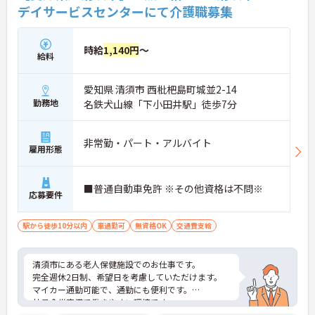
デイサービスセンターにて介護職募集
時給
1,140円
～
給料
愛知県 清須市 西枇杷島町城並2-14
勤務地
名鉄犬山線「下小田井駅」徒歩7分
非常勤・パート・アルバイト
雇用形態
■普通自動車免許 ※その他資格は不問※
応募要件
駅から徒歩10分以内
車通勤可
無資格OK
交通費支給
清須市にある老人保健施設でのお仕事です。
完全週休2日制、希望日を考慮していただけます。
マイカー通勤可能で、通勤にも便利です。
社員食堂完備で働きやすい環境です。
資格不問なので、気になられた方はお気軽にご相談