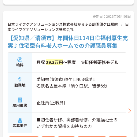
更新日：2026年05月08日
日本ライフケアソリューションズ株式会社からふる庭園須ケ口駅前
日
本ライフケアソリューションズ株式会社
【愛知県／清須市】年間休日114日◎福利厚生充
実♪住宅型有料老人ホームでの介護職員募集
月収
29.3万円
～程度 ※初任者研修モデル
給料
愛知県 清須市 須ケ口403番地1
勤務地
名鉄名古屋本線「須ケ口駅」徒歩5分
正社員(正職員)
雇用形態
■初任者研修、実務者研修、介護福祉士の
応募要件
いずれかの資格をお持ちの方