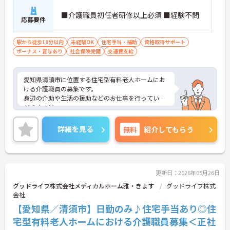
■介護職員初任者研修以上必須 ■経験不問
応募要件
駅から徒歩10分以内
未経験OK
住宅手当・補助
資格取得サポート
ボーナス・賞与あり
社会保険完備
交通費支給
愛知県清須市に位置する住宅型有料老人ホームにお
ける介護職員の募集です。
身辺の介助や生活の援助などのお仕事を行っていた
だきます◎
最寄駅徒歩10分に位置するので、通勤しやすい職場
です♪
詳細を見る
無料
紹介してもらう
ご興味のある方には面接ポイントをお伝えしますの
で、お気軽にお問い合わせください！
更新日：2026年05月26日
グッドライフ株式会社メディカルホーム雅・きよす
グッドライフ株式
会社
【愛知県／清須市】日勤のみ♪住宅手当あり◎住
宅型有料老人ホームにおける介護職員募集＜正社