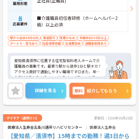
正社員(正職員)
雇用形態
■介護職員初任者研修（ホームヘルパー2
応募要件
級）以上必須
駅から徒歩10分以内
車通勤可
残業少なめ
年間休日110日以上
ボーナス・賞与あり
社会保険完備
交通費支給
退職金制度あり
愛知県清須市に位置する住宅型有料老人ホームで介
護職員の募集です。最寄り駅から徒歩1分と駅チカ！
アクセス良好で通勤しやすい職場です◎また、年間
休日119日あるので、ワークライフバランスを保っ
てお仕事いただけます♪ご興味のある方はご面接の
ポイントお伝えしますのでご気軽にお問い合わせく
詳細を見る
無料
紹介してもらう
ださい。
デイケア（通所リハ）
更新日：2026年05月26日
医療法人生寿会五条川通所リハビリセンター
医療法人生寿会
【愛知県／清須市】15時までの勤務！週3日から