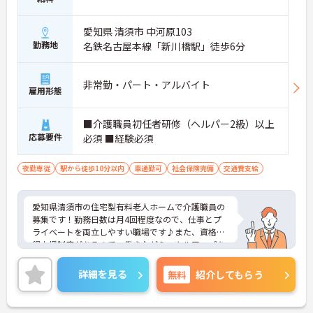
愛知県 清須市 中河原103
勤務地
名鉄名古屋本線「新川橋駅」徒歩6分
非常勤・パート・アルバイト
雇用形態
■介護職員初任者研修（ヘルパー2級）以上
応募要件
必須 ■経験必須
夜勤専従
駅から徒歩10分以内
車通勤可
社会保険完備
交通費支給
愛知県清須市の住宅型有料老人ホームで介護職員の
募集です！勤務日数は月4回程度なので、仕事とプ
ライベートを両立しやすい職場です♪また、資格取
得支援制度があるので、働きながらスキルアップを
目指せます♪ご興味のある方は、面接ポイントをお
伝えしますので、お気軽にご連絡ください。
詳細を見る
無料
紹介してもらう