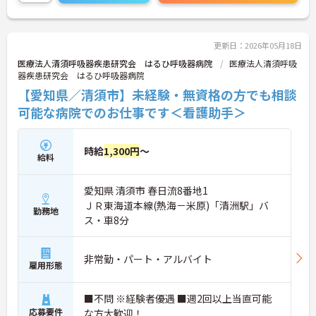
問合せください。
更新日：2026年05月18日
医療法人清須呼吸器疾患研究会 はるひ呼吸器病院
医療法人清須呼吸
器疾患研究会 はるひ呼吸器病院
【愛知県／清須市】未経験・無資格の方でも相談
可能な病院でのお仕事です＜看護助手＞
時給
1,300円
～
給料
愛知県 清須市 春日流8番地1
ＪＲ東海道本線(熱海－米原)「清洲駅」バ
勤務地
ス・車8分
非常勤・パート・アルバイト
雇用形態
■不問 ※経験者優遇 ■週2回以上当直可能
応募要件
な方大歓迎！