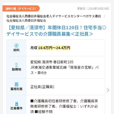
通所介護（デイサービス）
更新日：2026年03月19日
社会福祉法人西春日井福祉会老人デイサービスセンターペガサス春日
社会福祉法人西春日井福祉会
【愛知県／清須市】年間休日120日！住宅手当◎
デイサービスでの介護職員募集＜正社員＞
月収
18.6万円～24.4万円
給料
愛知県 清須市 春日新町105
JR東海交通事業城北線「尾張星の宮駅」バ
勤務地
ス・車4分
正社員(正職員)
雇用形態
■介護職員初任者研修修了者、介護職員実
務者研修修了者、介護福祉士：いずれか必
応募要件
須 ■経験不問