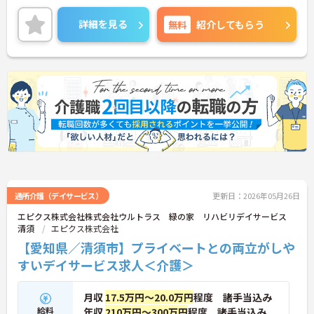
日勤のみの勤務なので、メリハリのある働き方がで
きます♪
詳細を見る
無料
紹介してもらう
ご興味のある方には面接ポイントをお伝えしますの
で、お気軽にお問い合わせください！
通所介護（デイサービス）
更新日：2026年05月26日
エピクス株式会社株式会社ウルトラス 緑の家 リハビリデイサービス
清須
エピクス株式会社
【愛知県／清須市】プライベートとの両立がしや
すいデイサービス求人＜介護＞
月収
17.5万円～20.0万円
程度 諸手当込み
給料
年収
210万円～300万円
程度 諸手当込み