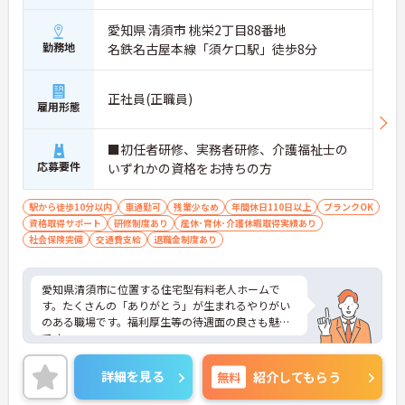
愛知県 清須市 桃栄2丁目88番地
勤務地
名鉄名古屋本線「須ケ口駅」徒歩8分
正社員(正職員)
雇用形態
■初任者研修、実務者研修、介護福祉士の
応募要件
いずれかの資格をお持ちの方
駅から徒歩10分以内
車通勤可
残業少なめ
年間休日110日以上
ブランクOK
資格取得サポート
研修制度あり
産休･育休･介護休暇取得実績あり
社会保険完備
交通費支給
退職金制度あり
愛知県清須市に位置する住宅型有料老人ホームで
す。たくさんの「ありがとう」が生まれるやりがい
のある職場です。福利厚生等の待遇面の良さも魅力
です。
ご興味をお持ちの方には詳細の情報や面接のポイン
トをお伝えしますのでお気軽にお問い合わせくださ
詳細を見る
無料
紹介してもらう
いませ。