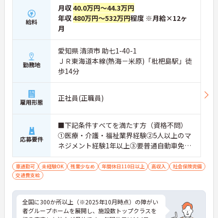
月収
40.0万円～44.3万円
年収
480万円～532万円
程度 ※月給×12ヶ
給料
月
愛知県 清須市 助七1-40-1
ＪＲ東海道本線(熱海－米原)「枇杷島駅」徒
勤務地
歩14分
正社員(正職員)
雇用形態
■下記条件すべてを満たす方（資格不問）
①医療・介護・福祉業界経験②5人以上のマ
応募要件
ネジメント経験1年以上③要普通自動車免許
（AT限定可）※介護業界に関する有資格者
（介護職員初任者研修、介護福祉士な
車通勤可
未経験OK
残業少なめ
年間休日110日以上
高収入
社会保険完備
交通費支給
ど）、営業経験（業種問わず）、障がい福
祉経験歓迎
全国に300か所以上（※2025年10月時点）の障がい
者グループホームを展開し、施設数トップクラスを