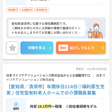
車通勤可
未経験OK
無資格OK
愛知県清須市に位置する慢性期病院です。
ご興味をお持ちの方には詳細の情報や面接のポイン
トをお伝えしますのでお気軽にお問い合わせくださ
いませ。
詳細を見る
無料
紹介してもらう
更新日：2026年05月08日
日本ライフケアソリューションズ株式会社からふる庭園須ケ口
日本ラ
イフケアソリューションズ株式会社
【愛知県／清須市】年間休日114日◎福利厚生充
実♪住宅型有料老人ホームでの介護職員募集
月収
29.3万円
～程度 ※初任者研修モデル
給料