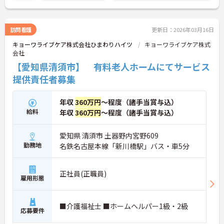
あるため、緩和ケアや看取りのケアに興味のあられ
る方にはオススメの求人です。
訪問看護
更新日：2026年03月16日
キョーワライブケア株式会社ひまわりハイツ
キョーワライブケア株式
会社
【愛知県清須市】 有料老人ホームにてサービス
提供責任者募集
年収
360万円
～程度（諸手当賞与込）
給料
年収
360万円
～程度（諸手当賞与込）
愛知県 清須市 土器野内宮野609
勤務地
名鉄名古屋本線「新川橋駅」バス・車5分
正社員(正職員)
雇用形態
■介護福祉士 ■ホームヘルパー1級・2級
応募要件