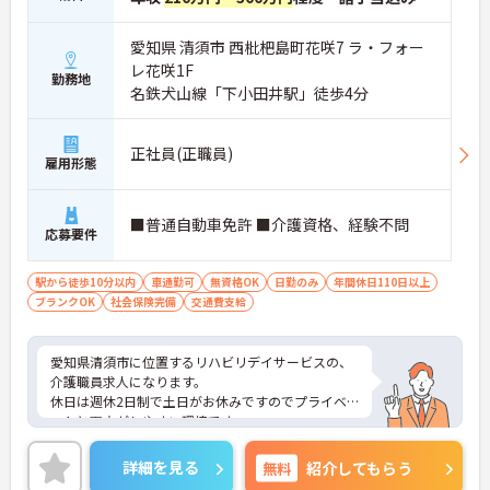
愛知県 清須市 西枇杷島町花咲7 ラ・フォー
レ花咲1F
勤務地
名鉄犬山線「下小田井駅」徒歩4分
正社員(正職員)
雇用形態
■普通自動車免許 ■介護資格、経験不問
応募要件
駅から徒歩10分以内
車通勤可
無資格OK
日勤のみ
年間休日110日以上
ブランクOK
社会保険完備
交通費支給
愛知県清須市に位置するリハビリデイサービスの、
介護職員求人になります。
休日は週休2日制で土日がお休みですのでプライベ
ートと両立がしやすい環境です。
無料駐車場が完備されているので、ご自身のお車で
の通勤も可能ですよ。
詳細を見る
無料
紹介してもらう
最新の求人状況や質問につきましては、お気軽にお