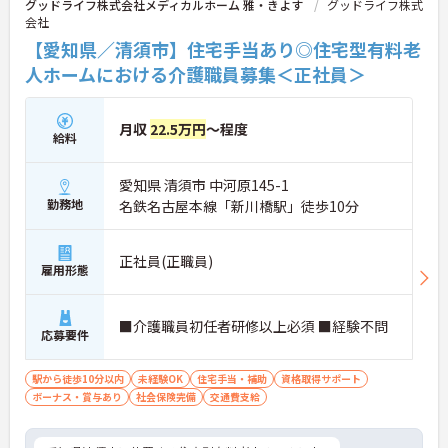
グッドライフ株式会社メディカルホーム 雅・きよす
グッドライフ株式
会社
【愛知県／清須市】住宅手当あり◎住宅型有料老
人ホームにおける介護職員募集＜正社員＞
月収
22.5万円
～程度
給料
愛知県 清須市 中河原145-1
勤務地
名鉄名古屋本線「新川橋駅」徒歩10分
正社員(正職員)
雇用形態
■介護職員初任者研修以上必須 ■経験不問
応募要件
駅から徒歩10分以内
未経験OK
住宅手当・補助
資格取得サポート
ボーナス・賞与あり
社会保険完備
交通費支給