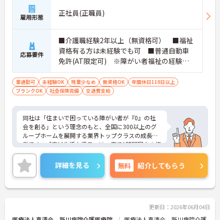
正社員(正職員)
雇用形態
■介護職経験2年以上（無資格可） ■福祉
資格有る方は未経験でも可 ■普通自動車
応募要件
免許(AT限定可) ※障がい者福祉の経験は
不問です。※実務経験2年以上の方、障がい
者福祉に関する経験をお持ちの方大歓迎
車通勤可
未経験OK
残業少なめ
無資格OK
年間休日110日以上
ブランクOK
社会保険完備
交通費支給
同社は「住まいで困っている障がい者が『0』の社
会を創る」という理念のもと、全国に300以上のグ
ループホームを展開する業界トップクラスの成長企
業です。「広域生活支援員」は、車で1時間圏内の複
数施設を横断的に担当し、現場支援とパートスタッ
フのサポートを行うハイクラスなポジションです。
詳細を見る
無料
紹介してもらう
最新設備とバリアフリーが完備され、スタッフの身
体的負担が少なく、広域手当5万円が付与されるこ
とで高い給与水準を実現しています。年間休日114
日の確保や、献立・レシピの完全標準化による業務
効率化など、ワークライフバランスを保ちながら定
更新日：2026年06月04日
年70歳まで長期的に活躍できる制度が盤石に整って
医療法人真清会 新川病院介護医療院
医療法人真清会 新川病院介護