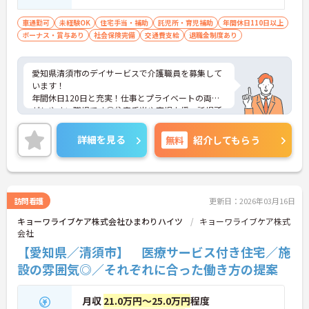
車通勤可
未経験OK
住宅手当・補助
託児所・育児補助
年間休日110日以上
ボーナス・賞与あり
社会保険完備
交通費支給
退職金制度あり
愛知県清須市のデイサービスで介護職員を募集して
います！
年間休日120日と充実！仕事とプライベートの両立
がしやすい職場です◎住宅手当や育児支援・託児所
があり、福利厚生が充実しているのも嬉しいポイン
トです！賞与も年4.4か月分となっており、仕事のモ
詳細を見る
無料
紹介してもらう
チベーションにもつながります♪
ご興味のある方は、面接のポイントをお伝えします
のでお気軽にご連絡ください！
訪問看護
更新日：2026年03月16日
キョーワライブケア株式会社ひまわりハイツ
キョーワライブケア株式
会社
【愛知県／清須市】 医療サービス付き住宅／施
設の雰囲気◎／それぞれに合った働き方の提案
月収
21.0万円～25.0万円
程度