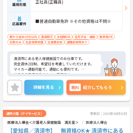
正社員(正職員)
雇用形態
■普通自動車免許 ※その他資格は不問※
応募要件
駅から徒歩10分以内
車通勤可
未経験OK
住宅手当・補助
無資格OK
日勤のみ
社会保険完備
交通費支給
退職金制度あり
清須市にある老人保健施設でのお仕事です。
完全週休2日制、希望日を考慮していただけます。
マイカー通勤可能で、通勤にも便利です。
社員食堂完備で働きやすい環境です。
資格不問なので、気になられた方はお気軽にご相談
ください。
詳細を見る
無料
紹介してもらう
通所介護（デイサービス）
更新日：2026年06月02日
医療法人欅会＜介護老人保健施設 満天星＞
医療法人欅会
【愛知県／清須市】 無資格OK★ 清須市にある