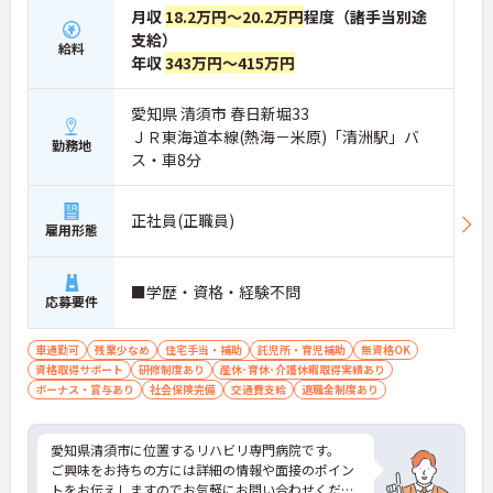
月収
18.2万円～20.2万円
程度（諸手当別途
支給）
給料
年収
343万円～415万円
愛知県 清須市 春日新堀33
ＪＲ東海道本線(熱海－米原)「清洲駅」バ
勤務地
ス・車8分
正社員(正職員)
雇用形態
■学歴・資格・経験不問
応募要件
車通勤可
残業少なめ
住宅手当・補助
託児所・育児補助
無資格OK
資格取得サポート
研修制度あり
産休･育休･介護休暇取得実績あり
ボーナス・賞与あり
社会保険完備
交通費支給
退職金制度あり
愛知県清須市に位置するリハビリ専門病院です。
ご興味をお持ちの方には詳細の情報や面接のポイン
トをお伝えしますのでお気軽にお問い合わせくださ