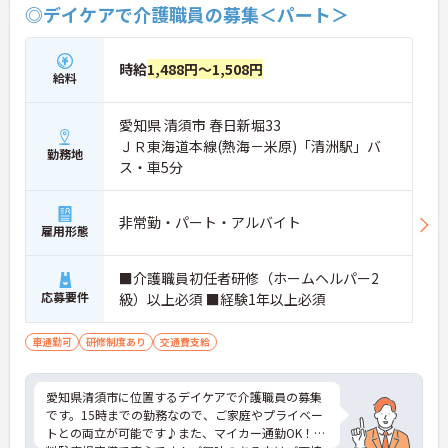
◎デイケアで介護職員の募集＜パート＞
時給
1,488円～1,508円
給料
愛知県 清須市 春日新堀33
ＪＲ東海道本線(熱海－米原)「清洲駅」バ
勤務地
ス・車5分
非常勤・パート・アルバイト
雇用形態
■介護職員初任者研修（ホームヘルパー2
応募要件
級）以上必須 ■経験1年以上必須
車通勤可
研修制度あり
交通費支給
愛知県清須市に位置するデイケアで介護職員の募集
です。15時までの勤務なので、ご家庭やプライベー
トとの両立が可能です♪また、マイカー通勤OK！無