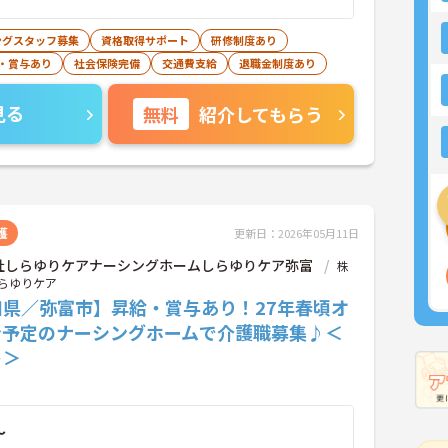
ングスタッフ募集
資格取得サポート
研修制度あり
・賞与あり
社会保険完備
交通費支給
退職金制度あり
見る
無料
紹介してもらう
護
更新日：2026年05月11日
社しらゆりケアナーシングホームしらゆりケア弥富
株
らゆりケア
知県／弥富市】昇給・賞与あり！27年春頃オ
ン予定のナーシングホームで介護職募集♪＜
ト＞
～