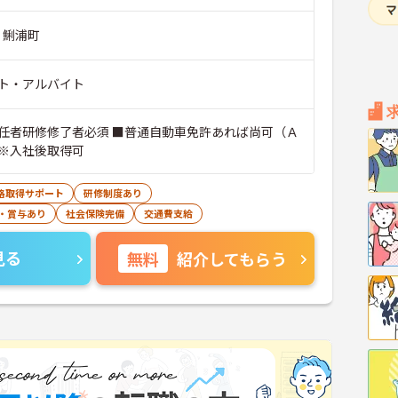
 鯏浦町
ト・アルバイト
任者研修修了者必須 ■普通自動車免許あれば尚可（Ａ
※入社後取得可
格取得サポート
研修制度あり
・賞与あり
社会保険完備
交通費支給
見る
無料
紹介してもらう