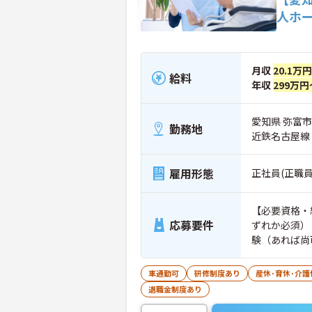
人ホ
月収
20.1万
給料
年収
299万円
愛知県 弥富市
勤務地
近鉄名古屋線
雇用形態
正社員(正職員
【必要資格・
応募要件
ずれか必須）
験（あれば尚
車通勤可
研修制度あり
産休･育休･介
退職金制度あり