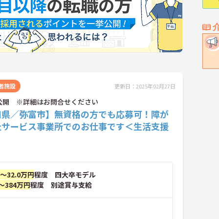
者施設
更新日：2025年02月27日
公開 ※詳細はお問合せください
知県／弥富市】無資格の方でも応募可！障が
祉サービス事業所でのお仕事です＜生活支援
円～32.0万円
程度 四大卒モデル
～384万円
程度 別途賞与支給