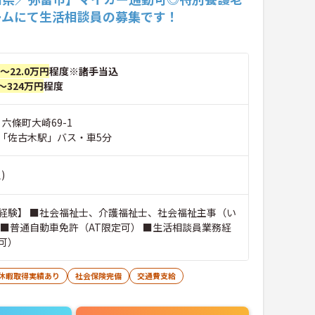
ームにて生活相談員の募集です！
円～22.0万円
程度※諸手当込
～324万円
程度
 六條町大崎69-1
「佐古木駅」バス・車5分
)
経験】 ■社会福祉士、介護福祉士、社会福祉主事（い
 ■普通自動車免許（AT限定可） ■生活相談員業務経
可）
護休暇取得実績あり
社会保険完備
交通費支給