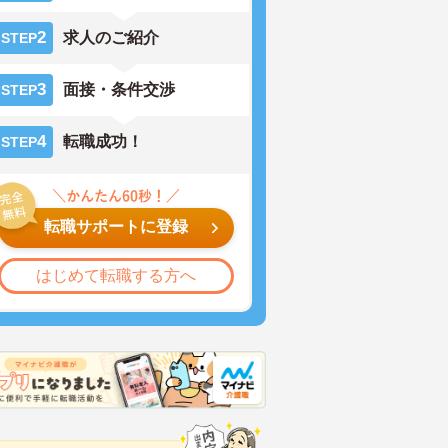
2
求人のご紹介
STEP
3
面接・条件交渉
STEP
4
転職成功！
STEP
転職サポートに登録
はじめて転職する方へ