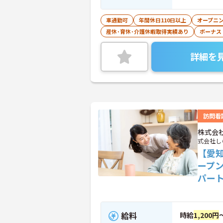
車通勤可
年間休日110日以上
オープニ
産休･育休･介護休暇取得実績あり
ボーナス
詳細を
訪問看
株式会
式会社し
【愛
ープ
パー
給料
時給
1,200円