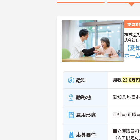
訪問看
株式会
式会社し
【愛
ホー
給料
月収
23.8万円
勤務地
愛知県 弥富市
雇用形態
正社員(正職員
■介護職員初
応募要件
（ＡＴ限定可