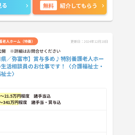
見る
無料
紹介してもらう
護老人ホーム（特養）
更新日：2024年12月18日
公開 ※詳細はお問合せください
知県／弥富市】賞与多め♪特別養護老人ホー
の生活相談員のお仕事です！〈介護福祉士・
福祉士〉
円～21.5万円
程度 諸手当込
～341万円
程度 諸手当・賞与込