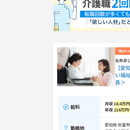
障がい
名称非
【愛
い福
員＞
月収
18.0万
給料
年収
216万円
愛知県 弥富市
勤務地