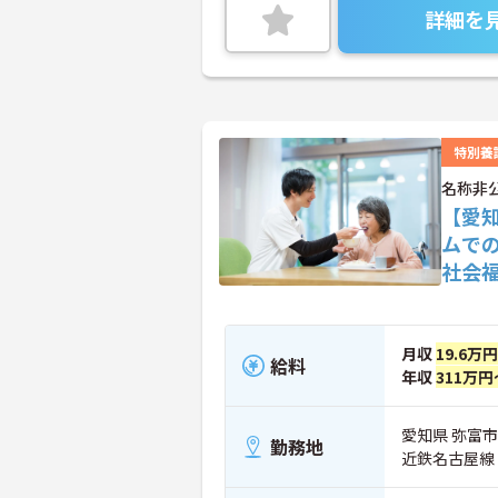
詳細を
特別養
名称非
【愛
ムで
社会
月収
19.6万
給料
年収
311万円
愛知県 弥富市
勤務地
近鉄名古屋線