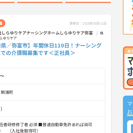
護
更新日：2026年05月11日
社しらゆりケアナーシングホームしらゆりケア弥富
株
らゆりケア
知県／弥富市】年間休日110日！ナーシング
ムでの介護職募集です＜正社員＞
～
 鯏浦町
マ
)
お
任者研修修了者 必須 ■普通自動車免許あれば尚可
） （入社後取得可）