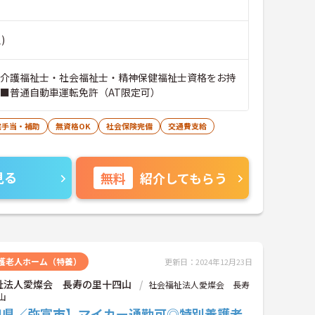
)
※介護福祉士・社会福祉士・精神保健福祉士資格をお持
 ■普通自動車運転免許（AT限定可）
宅手当・補助
無資格OK
社会保険完備
交通費支給
見る
無料
紹介してもらう
護老人ホーム（特養）
更新日：2024年12月23日
祉法人愛燦会 長寿の里十四山
社会福祉法人愛燦会 長寿
山
知県／弥富市】マイカー通勤可◎特別養護老