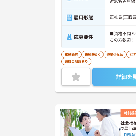
近鉄名古屋線
雇用形態
正社員(正職員
■資格不問 
応募要件
ちの方歓迎！
車通勤可
未経験OK
残業少なめ
住
退職金制度あり
詳細を
特別養
社会福
の里十四
【愛