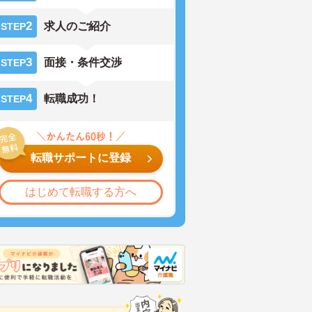
2
求人のご紹介
STEP
3
面接・条件交渉
STEP
4
転職成功！
STEP
転職サポートに登録
はじめて転職する方へ