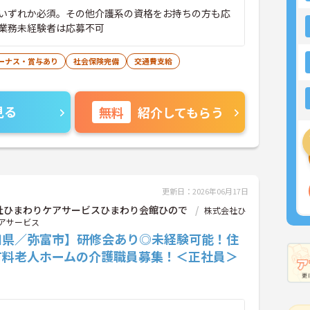
いずれか必須。その他介護系の資格をお持ちの方も応
業務未経験者は応募不可
ーナス・賞与あり
社会保険完備
交通費支給
見る
無料
紹介してもらう
更新日：2026年06月17日
社ひまわりケアサービスひまわり会館ひので
株式会社ひ
アサービス
知県／弥富市】研修会あり◎未経験可能！住
有料老人ホームの介護職員募集！＜正社員＞