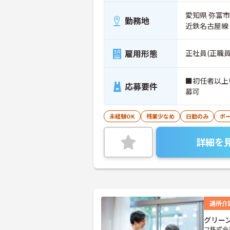
愛知県 弥富市
勤務地
近鉄名古屋線
雇用形態
正社員(正職員
■初任者以上
応募要件
募可
未経験OK
残業少なめ
日勤のみ
ボ
詳細を
通所介
グリー
フ株式会