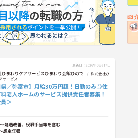
更新日：2026年06月17日
社ひまわりケアサービスひまわり会館ひので
株式会社ひ
アサービス
知県／弥富市】月給30万円超！日勤のみ◎住
有料老人ホームのサービス提供責任者募集！
社員＞
～処遇改善、役職手当等を含む
～想定年収