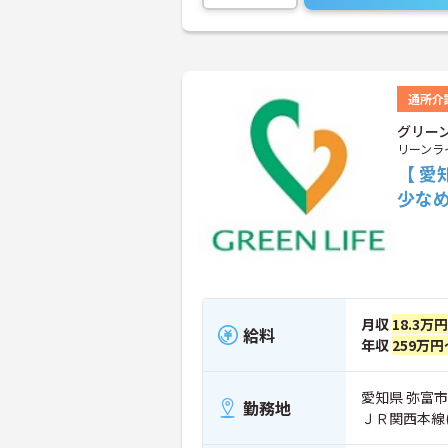
通所介
グリー
リーンラ
【 愛
少な
月収
18.3万円
給料
年収
259万円
愛知県 弥富市
勤務地
ＪＲ関西本線