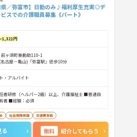
知県／弥富市】日勤のみ♪福利厚生充実◎デ
ービスでの介護職員募集《パート》
～1,321円
 前ヶ須町東勘助110-1
(名古屋－亀山)「弥富駅」徒歩10分
ト・アルバイト
任者研修（ヘルパー2級）以上、介護福祉士 ■普通自
有者 ■経験：必須
め
社会保険完備
交通費支給
見る
無料
紹介してもらう