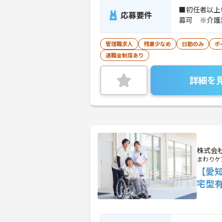
■初任者以上
応募要件
募可 ※介護
管理職求人
残業少なめ
日勤のみ
ボ
退職金制度あり
詳細を
株式会
まわりケ
【愛
宅型