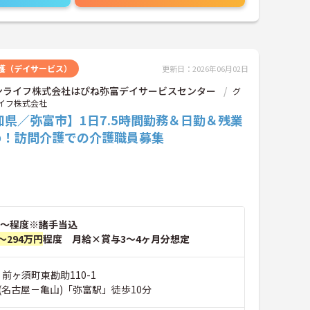
護（デイサービス）
更新日：2026年06月02日
ンライフ株式会社はぴね弥富デイサービスセンター
グ
イフ株式会社
知県／弥富市】1日7.5時間勤務＆日勤＆残業
め！訪問介護での介護職員募集
～程度※諸手当込
～294万円
程度 月給×賞与3～4ヶ月分想定
 前ヶ須町東勘助110-1
(名古屋－亀山)「弥富駅」徒歩10分