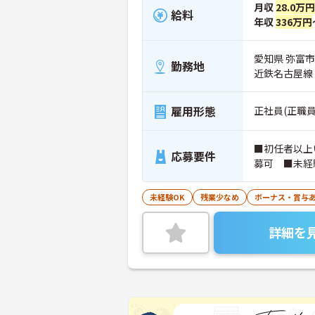
月収
28.0万円
給料
年収
336万円
愛知県 弥富市
勤務地
近鉄名古屋線
雇用形態
正社員(正職員
■初任者以上
応募要件
募可 ■未経
未経験OK
残業少なめ
ボーナス・賞与
詳細を