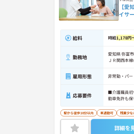
【愛
イサ
給料
時給
1,178円
愛知県 弥富市
勤務地
ＪＲ関西本線
雇用形態
非常勤・パー
■介護職員初
応募要件
動車免許も保
駅から徒歩10分以内
車通勤可
残業少な
詳細を