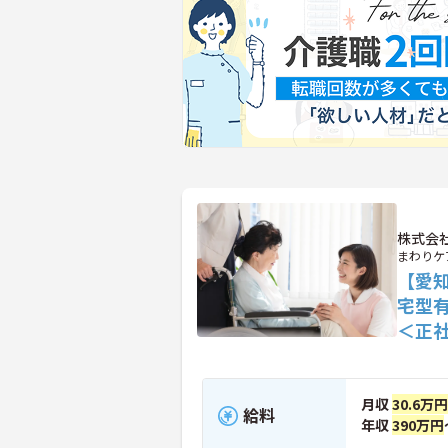
株式会
まわりケ
【愛
宅型
＜正
月収
30.6万円
給料
年収
390万円