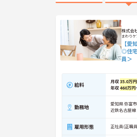
株式会
まわりケ
【愛
◎住
員＞
月収
35.0万円
給料
年収
460万円
愛知県 弥富市
勤務地
近鉄名古屋線
雇用形態
正社員(正職員