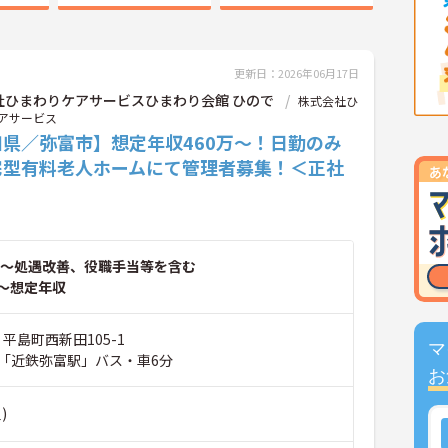
更新日：2026年06月17日
社ひまわりケアサービスひまわり会館 ひので
株式会社ひ
アサービス
知県／弥富市】想定年収460万～！日勤のみ
宅型有料老人ホームにて管理者募集！＜正社
～処遇改善、役職手当等を含む
～想定年収
 平島町西新田105-1
マ
「近鉄弥富駅」バス・車6分
お
)