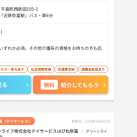
 平島町西新田105-1
「近鉄弥富駅」バス・車6分
)
いずれか必須。その他介護系の資格をお持ちの方も応
ーナス・賞与あり
社会保険完備
交通費支給
退職金制度あり
見る
無料
紹介してもらう
護（デイサービス）
更新日：2026年06月02日
ンライフ株式会社デイサービスはぴね弥富
グリーンライ
社