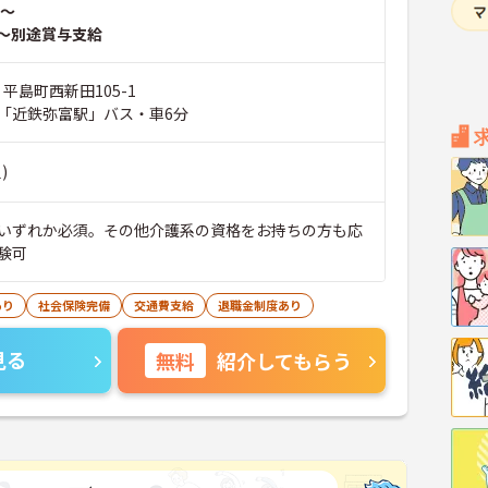
～
～別途賞与支給
 平島町西新田105-1
「近鉄弥富駅」バス・車6分
)
いずれか必須。その他介護系の資格をお持ちの方も応
験可
あり
社会保険完備
交通費支給
退職金制度あり
見る
無料
紹介してもらう