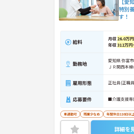
【愛
特別
す！
月収
26.0万
給料
年収
312万円
愛知県 弥富市
勤務地
ＪＲ関西本線
雇用形態
正社員(正職員
応募要件
■介護支援専
車通勤可
残業少なめ
年間休日110日以
詳細を