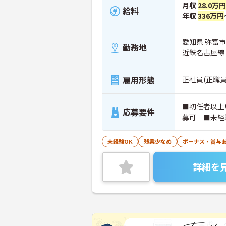
月収
28.0万円
給料
年収
336万円
愛知県 弥富市
勤務地
近鉄名古屋線
雇用形態
正社員(正職員
■初任者以上
応募要件
募可 ■未経
未経験OK
残業少なめ
ボーナス・賞与
詳細を