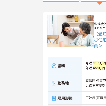
株式会
まわりケ
【愛
◎住
員＞
月収
35.0万円
給料
年収
460万円
愛知県 弥富市
勤務地
近鉄名古屋線
雇用形態
正社員(正職員