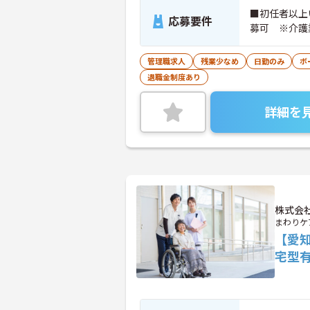
■初任者以上
応募要件
募可 ※介護
管理職求人
残業少なめ
日勤のみ
ボ
退職金制度あり
詳細を
株式会
まわりケ
【愛
宅型