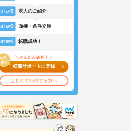
2
求人のご紹介
STEP
3
面接・条件交渉
STEP
4
転職成功！
STEP
転職サポートに登録
はじめて転職する方へ