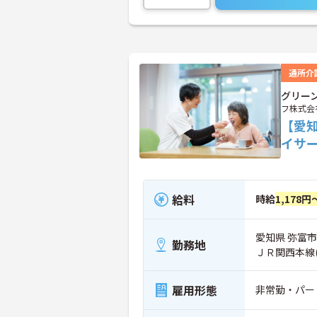
通所介
グリー
フ株式会
【愛
イサ
給料
時給
1,178円
愛知県 弥富市
勤務地
ＪＲ関西本線
雇用形態
非常勤・パー