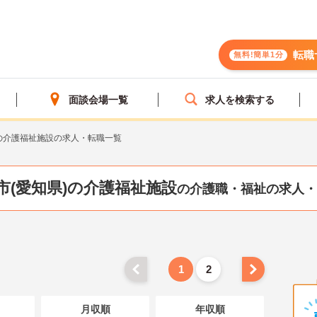
転職
無料!簡単1分
面談会場一覧
求人を検索する
の介護福祉施設の求人・転職一覧
市(愛知県)の介護福祉施設
の介護職・福祉の求人・
1
2
月収順
年収順