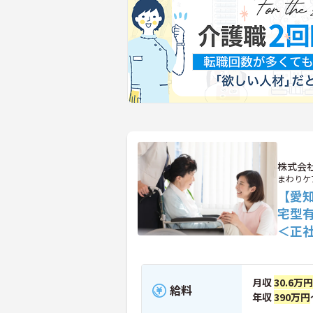
株式会
まわりケ
【愛
宅型
＜正
月収
30.6万円
給料
年収
390万円