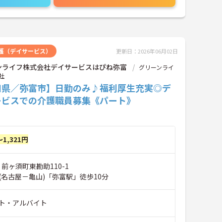
護（デイサービス）
更新日：2026年06月02日
ンライフ株式会社デイサービスはぴね弥富
グリーンライ
社
知県／弥富市】日勤のみ♪福利厚生充実◎デ
ービスでの介護職員募集《パート》
～1,321円
 前ヶ須町東勘助110-1
(名古屋－亀山)「弥富駅」徒歩10分
ト・アルバイト