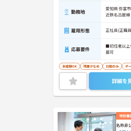
愛知県 弥富市
勤務地
近鉄名古屋線
雇用形態
正社員(正職員
■初任者以上
応募要件
募可
未経験OK
残業少なめ
日勤のみ
ボ
詳細を
特別養
名称非