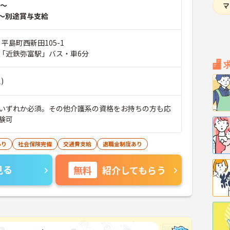
～
～別途賞与支給
 平島町西新田105-1
「近鉄弥富駅」バス・車6分
)
いずれか必須。その他介護系の資格をお持ちの方も応
験可
あり
社会保険完備
交通費支給
退職金制度あり
見る
無料
紹介してもらう