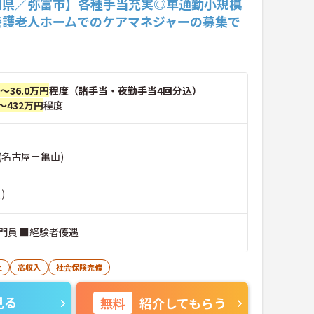
知県／弥富市】各種手当充実◎車通勤小規模
養護老人ホームでのケアマネジャーの募集で
円～36.0万円
程度（諸手当・夜勤手当4回分込）
～432万円
程度
(名古屋－亀山)
)
門員 ■経験者優遇
上
高収入
社会保険完備
見る
無料
紹介してもらう