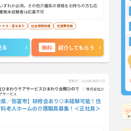
いずれか必須。その他介護系の資格をお持ちの方も応
業務未経験者は応募不可
ーナス・賞与あり
社会保険完備
交通費支給
見る
無料
紹介してもらう
更新日：2026年06月17日
社ひまわりケアサービスひまわり会館ひので
株式会社ひ
アサービス
知県／弥富市】研修会あり◎未経験可能！住
有料老人ホームの介護職員募集！＜正社員＞