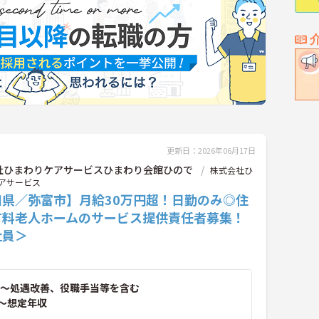
更新日：2026年06月17日
社ひまわりケアサービスひまわり会館ひので
株式会社ひ
アサービス
知県／弥富市】月給30万円超！日勤のみ◎住
有料老人ホームのサービス提供責任者募集！
社員＞
～処遇改善、役職手当等を含む
～想定年収