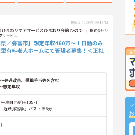
更新日：2026年06月17日
社ひまわりケアサービスひまわり会館 ひので
株式会社ひ
アサービス
知県／弥富市】想定年収460万～！日勤のみ
宅型有料老人ホームにて管理者募集！＜正社
～処遇改善、役職手当等を含む
～想定年収
 平島町西新田105-1
マ
「近鉄弥富駅」バス・車6分
お
)