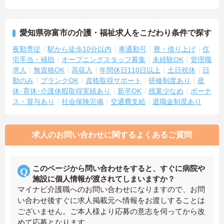
愛知県弥富市の介護・福祉求人をこだわり条件で探す
夜勤専従
駅から徒歩10分以内
車通勤可
寮・借り上げ
住
宅手当・補助
オープニングスタッフ募集
未経験OK
管理職
求人
無資格OK
高収入
年間休日110日以上
土日祝休
日
勤のみ
ブランクOK
資格取得サポート
研修制度あり
産
休･育休･介護休暇取得実績あり
新卒OK
残業少なめ
ボーナ
ス・賞与あり
社会保険完備
交通費支給
退職金制度あり
求人のお問い合わせに関するよくあるご質問
このページから問い合わせをすると、すぐに病院や
施設に個人情報が渡されてしまいますか？
マイナビ介護職へのお問い合わせになりますので、お問
い合わせ後すぐに求人掲載元へ情報をお渡しすることは
ございません。ご本人様より応募の意志を伺ってから改
めて応募となります。