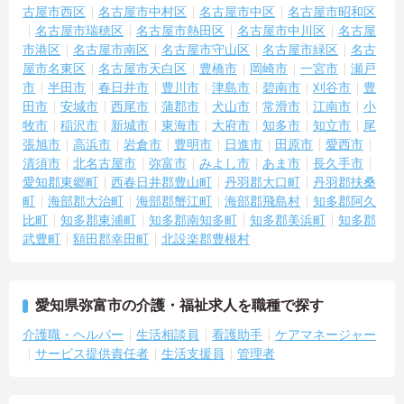
古屋市西区
名古屋市中村区
名古屋市中区
名古屋市昭和区
名古屋市瑞穂区
名古屋市熱田区
名古屋市中川区
名古屋
市港区
名古屋市南区
名古屋市守山区
名古屋市緑区
名古
屋市名東区
名古屋市天白区
豊橋市
岡崎市
一宮市
瀬戸
市
半田市
春日井市
豊川市
津島市
碧南市
刈谷市
豊
田市
安城市
西尾市
蒲郡市
犬山市
常滑市
江南市
小
牧市
稲沢市
新城市
東海市
大府市
知多市
知立市
尾
張旭市
高浜市
岩倉市
豊明市
日進市
田原市
愛西市
清須市
北名古屋市
弥富市
みよし市
あま市
長久手市
愛知郡東郷町
西春日井郡豊山町
丹羽郡大口町
丹羽郡扶桑
町
海部郡大治町
海部郡蟹江町
海部郡飛島村
知多郡阿久
比町
知多郡東浦町
知多郡南知多町
知多郡美浜町
知多郡
武豊町
額田郡幸田町
北設楽郡豊根村
愛知県弥富市の介護・福祉求人を職種で探す
介護職・ヘルパー
生活相談員
看護助手
ケアマネージャー
サービス提供責任者
生活支援員
管理者