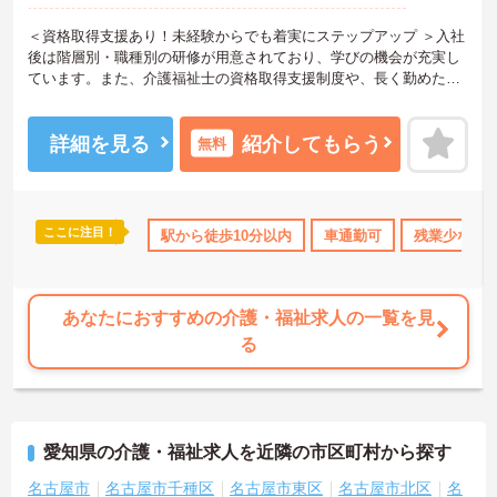
＜資格取得支援あり！未経験からでも着実にステップアップ ＞入社
後は階層別・職種別の研修が用意されており、学びの機会が充実し
ています。また、介護福祉士の資格取得支援制度や、長く勤めた方
を称える永年勤続報奨制度（3・5・10年）もあります。「介護」を
深く理解した先輩スタッフが多いので、困ったときはすぐに相談で
きる安心感も魅力。働きながらスキルを磨き、キャリアを築いてい
詳細を見る
紹介してもらう
無料
ける職場です。
＜日勤のみ！プライベートも充実できる働き方＞勤務時間は9:00～1
730の日勤のみで、夜勤はありません。全社的に残業が少なめなのも
特徴で、仕事終わりの時間や家庭との両立を大切にしたい方にぴっ
ここに注目！
なめ
社会保険完備
駅から徒歩10分以内
交通費支給
退職金制度あり
車通勤可
残業少なめ
たりの環境です。無理なく長く続けられるリズムで働けます。
あなたにおすすめの介護・福祉求人の一覧を見
る
愛知県の介護・福祉求人を近隣の市区町村から探す
名古屋市
名古屋市千種区
名古屋市東区
名古屋市北区
名