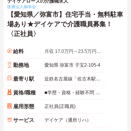
デイケアローズの介護職求人
医療法人御幸会
【愛知県／弥富市】住宅手当・無料駐車
場あり★デイケアで介護職員募集！
〈正社員〉
給料
月収 17.0万円～23.5万円程度 諸手当込
勤務地
愛知県 弥富市 子宝2-105-4
最寄り駅
近鉄名古屋線「佐古木駅」バス・車10分
資格/職種
■学歴・資格・経験不問 ■普通自動車免許
雇用形態
正社員(正職員)
サービス
デイケア（通所リハ）