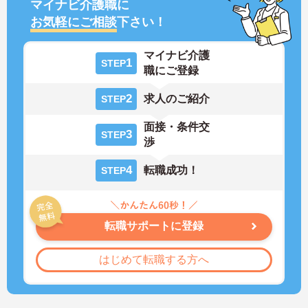
マイナビ介護職に
お気軽にご相談
下さい！
マイナビ介護
1
STEP
職にご登録
2
求人のご紹介
STEP
面接・条件交
3
STEP
渉
4
転職成功！
STEP
転職サポートに登録
はじめて転職する方へ