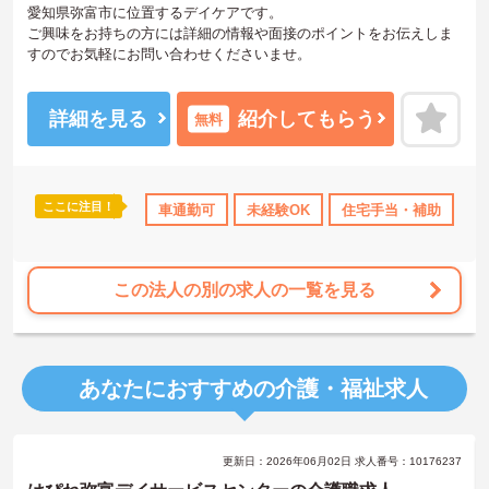
愛知県弥富市に位置するデイケアです。
ご興味をお持ちの方には詳細の情報や面接のポイントをお伝えしま
すのでお気軽にお問い合わせくださいませ。
詳細を見る
紹介してもらう
無料
ここに注目！
車通勤可
未経験OK
住宅手当・補助
無
この法人の別の求人の一覧を見る
あなたにおすすめの介護・福祉求人
更新日：2026年06月02日 求人番号：10176237