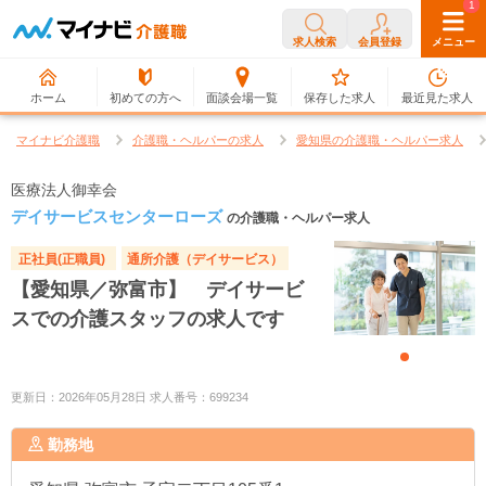
0
1
求人検索
会員登録
メニュー
ホーム
初めての方へ
面談会場一覧
保存した求人
最近見た求人
マイナビ介護職
介護職・ヘルパーの求人
愛知県の介護職・ヘルパー求人
医療法人御幸会
デイサービスセンターローズ
の介護職・ヘルパー求人
正社員(正職員)
通所介護（デイサービス）
【愛知県／弥富市】 デイサービ
スでの介護スタッフの求人です
更新日：2026年05月28日 求人番号：699234
勤務地