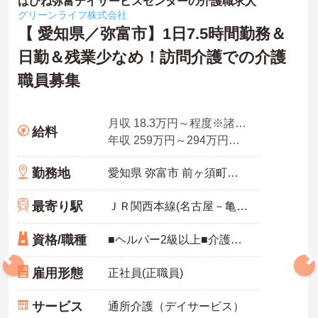
はぴね弥富デイサービスセンターの介護職求人
グリーンライフ株式会社
【 愛知県／弥富市】1日7.5時間勤務＆
日勤＆残業少なめ！訪問介護での介護
職員募集
月収 18.3万円～程度※諸手当込
給料
年収 259万円～294万円程度 月給×賞与3～4ヶ月分想定
勤務地
愛知県 弥富市 前ヶ須町東勘助110-1
最寄り駅
ＪＲ関西本線(名古屋－亀山)「弥富駅」徒歩10分
資格/職種
■ヘルパー2級以上■介護福祉士免許■介護職員基礎研修※いずれかの資格をお持ちの方 ■普通自動車免許（運転業務が必須）
雇用形態
正社員(正職員)
サービス
通所介護（デイサービス）