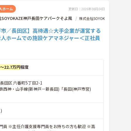
人ホーム
更新日：2026年08月04日
SOYOKAZE神戸長田ケアパークそよ風
株式会社SOYOK
戸市／長田区】高待遇☆大手企業が運営する
老人ホームでの施設ケアマネジャー＜正社員
円～22.7万円
程度
長田区 六番町5丁目2-1
鉄西神・山手線(新神戸－新長田)「長田(神戸市営)
)
門員 ※主任介護支援専門員をお持ちの方も歓迎 ※高