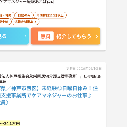
ケアマネジャー経験あれば尚可
当・補助
日勤のみ
年間休日110日以上
費支給
退職金制度あり
見る
無料
紹介してもらう
更新日：2026年08月03日
祉法人神戸福生会永栄園居宅介護支援事業所
社会福祉法
生会
庫県／神戸市西区】未経験◎日曜日休み！住
護支援事業所でケアマネジャーのお仕事♪
社員〉
円～24.1万円