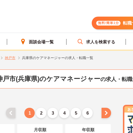
転職
無料!簡単1分
面談会場一覧
求人を検索する
神戸市
兵庫県のケアマネージャーの求人・転職一覧
神戸市(兵庫県)のケアマネージャー
の求人・転職
1
2
3
4
5
6
月収順
年収順