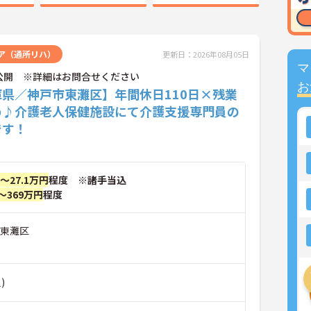
ア（通所リハ）
更新日：2026年08月05日
マ
公開 ※詳細はお問合せください
お
庫県／神戸市東灘区】年間休日110日×残業
め♪介護老人保健施設にて介護支援専門員の
です！
円～27.1万円
程度 ※諸手当込
～369万円
程度
市東灘区
)