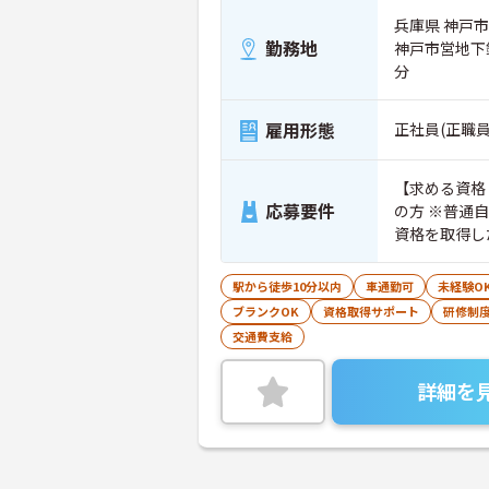
兵庫県 神戸市
勤務地
神戸市営地下
分
雇用形態
正社員(正職員
【求める資格
応募要件
の方 ※普通
資格を取得し
歓迎です！
駅から徒歩10分以内
車通勤可
未経験O
ブランクOK
資格取得サポート
研修制
交通費支給
詳細を