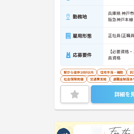
兵庫県 神戸
勤務地
阪急神戸本線
雇用形態
正社員(正職員
【必要資格・
応募要件
員資格
駅から徒歩10分以内
住宅手当・補助
託
社会保険完備
交通費支給
退職金制度あ
詳細を