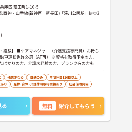
兵庫区 荒田町1-10-5
鉄西神・山手線(新神戸－新長田)「湊川公園駅」徒歩3
)
・経験】 ■ケアマネジャー（介護支援専門員）お持ち
自動車運転免許必須（AT可） ※資格を取得予定の方、
たばかりの方、介護未経験の方、ブランク有の方も大
K
残業少なめ
日勤のみ
年間休日110日以上
度あり
産休･育休･介護休暇取得実績あり
社会保険完備
見る
無料
紹介してもらう