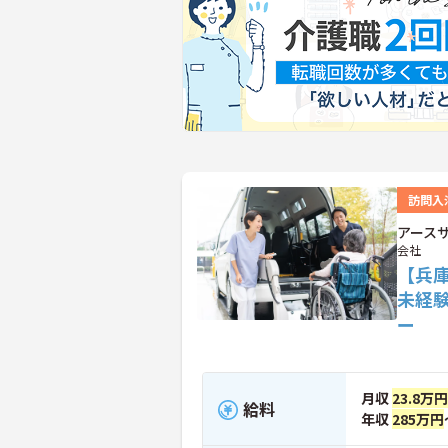
訪問入
アース
会社
【兵
未経
ー
月収
23.8万円
給料
年収
285万円