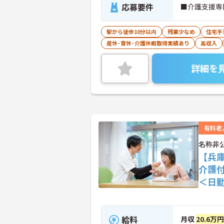
応募要件
■介護支援専
駅から徒歩10分以内
残業少なめ
住宅手
産休･育休･介護休暇取得実績あり
高収入
詳細を
有料老
名称非
【兵
介護
＜日
給料
月収
20.6万