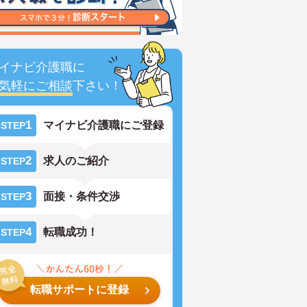
イナビ介護職に
気軽にご相談
下さい！
1
マイナビ介護職にご登録
STEP
2
求人のご紹介
STEP
3
面接・条件交渉
STEP
4
転職成功！
STEP
転職サポートに登録