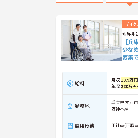
デイケ
名称非
【兵
少な
募集
月収
18.9万
給料
年収
280万円
兵庫県 神戸
勤務地
阪神本線
雇用形態
正社員(正職員