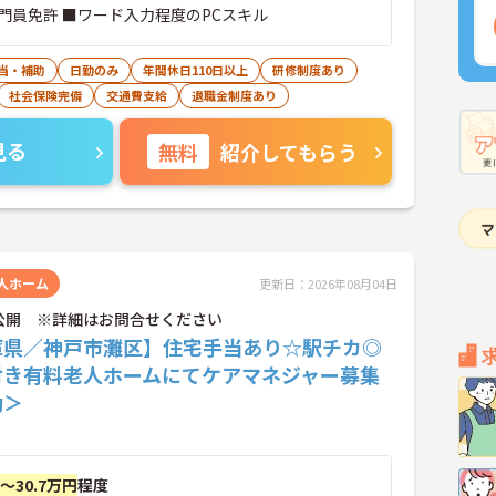
門員免許 ■ワード入力程度のPCスキル
当・補助
日勤のみ
年間休日110日以上
研修制度あり
社会保険完備
交通費支給
退職金制度あり
見る
無料
紹介してもらう
人ホーム
更新日：2026年08月04日
公開 ※詳細はお問合せください
庫県／神戸市灘区】住宅手当あり☆駅チカ◎
付き有料老人ホームにてケアマネジャー募集
勤＞
円～30.7万円
程度