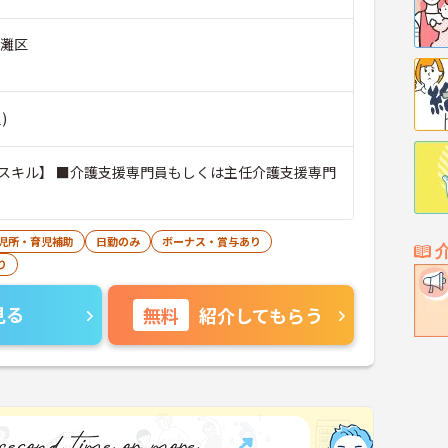
市灘区
)
スキル】 ■介護支援専門員もしくは主任介護支援専門
児所・育児補助
日勤のみ
ボーナス・賞与あり
り
見る
無料
紹介してもらう