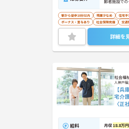
齢者施設での
駅から徒歩10分以内
残業少なめ
住宅手
ボーナス・賞与あり
社会保険完備
交通
詳細を
社会福
人神戸福
【兵
宅介
〈正
給料
月収
18.8万