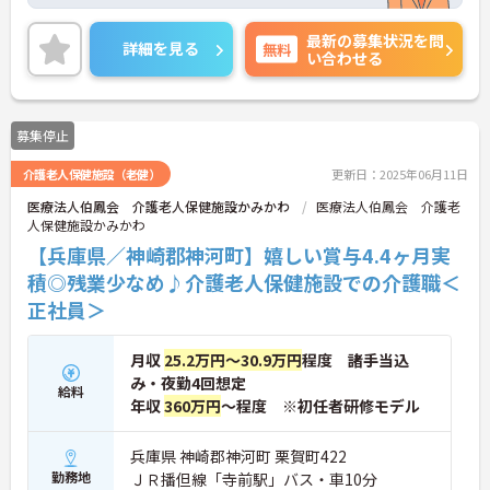
細をお話致しますのでお気軽にご相談ください。
最新の募集状況を問
詳細を見る
無料
い合わせる
募集停止
介護老人保健施設（老健）
更新日：2025年06月11日
医療法人伯鳳会 介護老人保健施設かみかわ
医療法人伯鳳会 介護老
人保健施設かみかわ
【兵庫県／神崎郡神河町】嬉しい賞与4.4ヶ月実
積◎残業少なめ♪介護老人保健施設での介護職＜
正社員＞
月収
25.2万円～30.9万円
程度 諸手当込
み・夜勤4回想定
給料
年収
360万円
～程度 ※初任者研修モデル
兵庫県 神崎郡神河町 栗賀町422
勤務地
ＪＲ播但線「寺前駅」バス・車10分