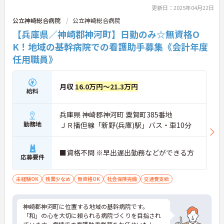
更新日：2025年04月22日
公立神崎総合病院
公立神崎総合病院
【兵庫県／神崎郡神河町】日勤のみ☆無資格O
K！地域の基幹病院での看護助手募集《会計年度
任用職員》
月収
16.0万円～21.3万円
給料
兵庫県 神崎郡神河町 粟賀町385番地
勤務地
ＪＲ播但線「新野(兵庫)駅」バス・車10分
■資格不問 ※早出遅出勤務などができる方
応募要件
未経験OK
残業少なめ
無資格OK
社会保険完備
交通費支給
神崎郡神河町に位置する地域の基幹病院です。
「和」の心を大切に頼られる病院づくりを目指され