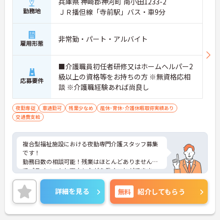
兵庫県 神崎郡神河町 南小田1233-2
勤務地
ＪＲ播但線「寺前駅」バス・車9分
非常勤・パート・アルバイト
雇用形態
■介護職員初任者研修又はホームヘルパー2
級以上の資格等をお持ちの方 ※無資格応相
応募要件
談 ※介護職経験あれば尚良し
夜勤専従
車通勤可
残業少なめ
産休･育休･介護休暇取得実績あり
交通費支給
複合型福祉施設における夜勤専門介護スタッフ募集
です！
勤務日数の相談可能！残業はほとんどありませんの
でプライベートと両立しながら働くことができま
す！
ご興味ある方には、面接のポイントなど、さらに詳
詳細を見る
無料
紹介してもらう
細をお話致しますのでお気軽にご相談ください。