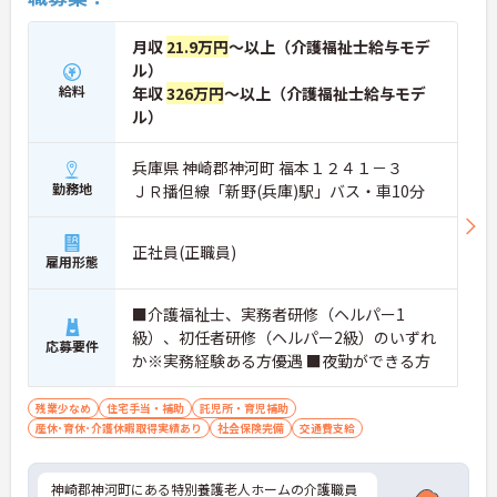
月収
21.9万円
～以上（介護福祉士給与モデ
ル）
給料
年収
326万円
～以上（介護福祉士給与モデ
ル）
兵庫県 神崎郡神河町 福本１２４１－３
勤務地
ＪＲ播但線「新野(兵庫)駅」バス・車10分
正社員(正職員)
雇用形態
■介護福祉士、実務者研修（ヘルパー1
級）、初任者研修（ヘルパー2級）のいずれ
応募要件
か※実務経験ある方優遇 ■夜勤ができる方
残業少なめ
住宅手当・補助
託児所・育児補助
産休･育休･介護休暇取得実績あり
社会保険完備
交通費支給
神崎郡神河町にある特別養護老人ホームの介護職員