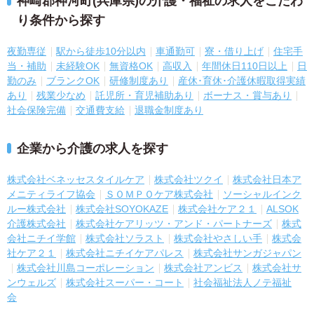
神崎郡神河町(兵庫県)の介護・福祉の求人をこだわ
り条件から探す
夜勤専従
駅から徒歩10分以内
車通勤可
寮・借り上げ
住宅手
当・補助
未経験OK
無資格OK
高収入
年間休日110日以上
日
勤のみ
ブランクOK
研修制度あり
産休･育休･介護休暇取得実績
あり
残業少なめ
託児所・育児補助あり
ボーナス・賞与あり
社会保険完備
交通費支給
退職金制度あり
企業から介護の求人を探す
株式会社ベネッセスタイルケア
株式会社ツクイ
株式会社日本ア
メニティライフ協会
ＳＯＭＰＯケア株式会社
ソーシャルインク
ルー株式会社
株式会社SOYOKAZE
株式会社ケア２１
ALSOK
介護株式会社
株式会社ケアリッツ・アンド・パートナーズ
株式
会社ニチイ学館
株式会社ソラスト
株式会社やさしい手
株式会
社ケア２１
株式会社ニチイケアパレス
株式会社サンガジャパン
株式会社川島コーポレーション
株式会社アンビス
株式会社サ
ンウェルズ
株式会社スーパー・コート
社会福祉法人ノテ福祉
会