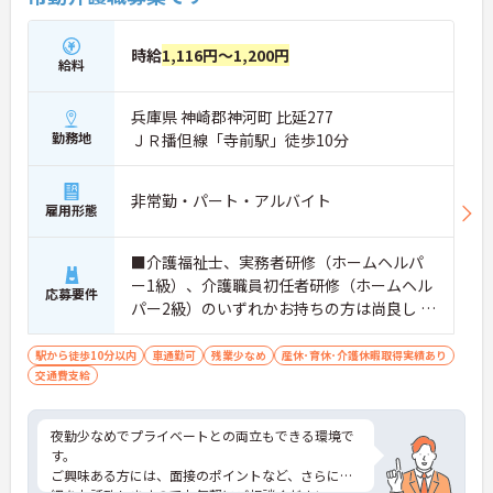
時給
1,116円～1,200円
給料
兵庫県 神崎郡神河町 比延277
勤務地
ＪＲ播但線「寺前駅」徒歩10分
非常勤・パート・アルバイト
雇用形態
■介護福祉士、実務者研修（ホームヘルパ
ー1級）、介護職員初任者研修（ホームヘル
応募要件
パー2級）のいずれかお持ちの方は尚良し ※
経験のある方は尚良し ※未経験者、無資格
者応相談
駅から徒歩10分以内
車通勤可
残業少なめ
産休･育休･介護休暇取得実績あり
交通費支給
夜勤少なめでプライベートとの両立もできる環境で
す。
ご興味ある方には、面接のポイントなど、さらに詳