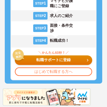
マイナビ介護
1
STEP
職にご登録
2
求人のご紹介
STEP
面接・条件交
3
STEP
渉
4
転職成功！
STEP
転職サポートに登録
はじめて転職する方へ