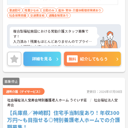
車通勤可
残業少なめ
日勤のみ
産休･育休･介護休暇取得実績あり
社会保険完備
交通費支給
退職金制度あり
複合型福祉施設における常勤介護スタッフ募集で
す！
入力済み！残業もほとんどありませんのでプライベ
ートな時間も大切にしながら働けます！
ご興味ある方には、面接のポイントなど、さらに詳
細をお話致しますのでお気軽にご相談ください。
詳細を見る
無料
紹介してもらう
募集停止
通所介護（デイサービス）
更新日：2026年07月08日
社会福祉法人宝寿会特別養護老人ホーム うぐいす荘
社会福祉法人宝
寿会
【兵庫県／神崎郡】住宅手当制度あり！年収300
万円～も目指せる◎特別養護老人ホームでの介護
職募集！