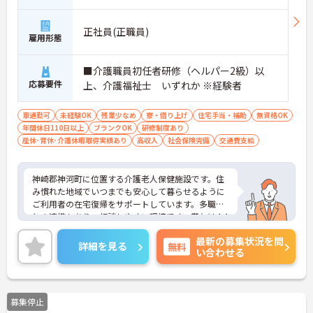
正社員(正職員)
雇用形態
■介護職員初任者研修（ヘルパー2級）以
応募要件
上、介護福祉士 いずれか ※経験者
車通勤可
未経験OK
残業少なめ
寮・借り上げ
住宅手当・補助
無資格OK
年間休日110日以上
ブランクOK
研修制度あり
産休･育休･介護休暇取得実績あり
高収入
社会保険完備
交通費支給
神崎郡神河町に位置する介護老人保健施設です。住
み慣れた地域でいつまでも安心して暮らせるように
ご利用者の在宅復帰をサポートしています。多職種
との連携もあり、相談しやすい環境です。賞与は4.4
ヶ月の実積があり、頑張りがしっかりとお給与にも
最新の募集状況を問
反映されます。残業も少なめで、メリハリお仕事で
詳細を見る
無料
い合わせる
きるのも魅力です。ご興味のある方には、面接対策
ポイントなど、さらに詳細をお話しいたしますので
お気軽にご相談ください！
募集停止