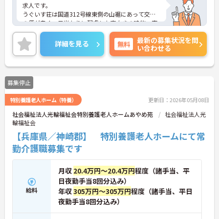
求人です。
うぐいす荘は国道312号線東側の山裾にあって交通
の便が良く、日当たりに配慮した南向きの建物、窓
からは四季折々に移り変わる山や空が広がります。
最新の募集状況を問
住宅手当の支給あり！残業時間も少なめで働きやす
詳細を見る
無料
い合わせる
い環境です！
ご興味ある方には、面接対策ポイントなど、さらに
詳細をお話しいたしますのでお気軽にご相談くださ
い。
募集停止
特別養護老人ホーム（特養）
更新日：2026年05月08日
社会福祉法人光輪福祉会特別養護老人ホームあやめ苑
社会福祉法人光
輪福祉会
【兵庫県／神崎郡】 特別養護老人ホームにて常
勤介護職募集です
月収
20.4万円～20.4万円
程度（諸手当、平
日夜勤手当8回分込み）
給料
年収
305万円～305万円
程度（諸手当、平日
夜勤手当8回分込み）