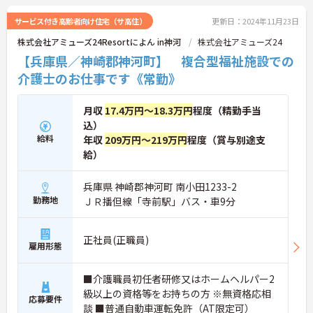
サービス付き高齢者向け住宅（サ高住）
更新日：2024年11月23日
株式会社アミューズ24Resortによん in神河
株式会社アミューズ24
【兵庫県／神崎郡神河町】 複合型福祉施設での
介護士のお仕事です《常勤》
月収
17.4万円～18.3万円
程度（精勤手当
込）
給料
年収
209万円～219万円
程度（賞与別途支
給）
兵庫県 神崎郡神河町 南小田1233-2
勤務地
ＪＲ播但線「寺前駅」バス・車9分
正社員(正職員)
雇用形態
■介護職員初任者研修又はホームヘルパー2
級以上の資格等をお持ちの方 ※無資格応相
応募要件
談 ■普通自動車運転免許（AT限定可）