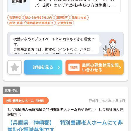
応募要件
パー2級）のいずれかお持ちの方は尚良し ※
経験のある方は尚良し ※未経験者、無資格
者応相談
夜勤専従
駅から徒歩10分以内
車通勤可
残業少なめ
産休･育休･介護休暇取得実績あり
交通費支給
夜勤少なめでプライベートとの両立もできる環境で
す。
ご興味ある方には、面接のポイントなど、さらに詳
細をお話致しますのでお気軽にご相談ください。
最新の募集状況を問
詳細を見る
無料
い合わせる
募集停止
特別養護老人ホーム（特養）
更新日：2026年05月08日
社会福祉法人光輪福祉会特別養護老人ホームあやめ苑
社会福祉法人光
輪福祉会
【兵庫県／神崎郡】 特別養護老人ホームにて非
常勤介護職募集です