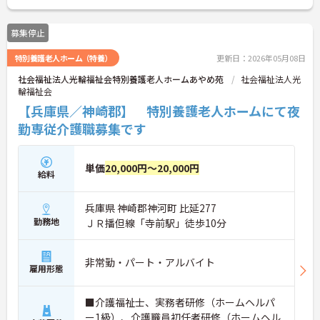
募集停止
特別養護老人ホーム（特養）
更新日：2026年05月08日
社会福祉法人光輪福祉会特別養護老人ホームあやめ苑
社会福祉法人光
輪福祉会
【兵庫県／神崎郡】 特別養護老人ホームにて夜
勤専従介護職募集です
単価
20,000円～20,000円
給料
兵庫県 神崎郡神河町 比延277
勤務地
ＪＲ播但線「寺前駅」徒歩10分
非常勤・パート・アルバイト
雇用形態
■介護福祉士、実務者研修（ホームヘルパ
ー1級）、介護職員初任者研修（ホームヘル