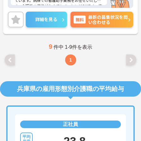
ています。病棟での看護助手業務をお任せいたしま
す。介護系の資格がなくてもチャレンジOKです。専
門職が常にそばにいるため、安心して業務に専念い
最新の募集状況を問
ただけます。日勤のみで、無理なく働け、プライベ
詳細を見る
無料
い合わせる
ートとも両立しやすいです。ご興味のある方には、
面接対策ポイントなど、さらに詳細をお話しいたし
ますのでお気軽にご相談ください！
9
件中 1-9件を表示
1
兵庫県の雇用形態別介護職の平均給与
正社員