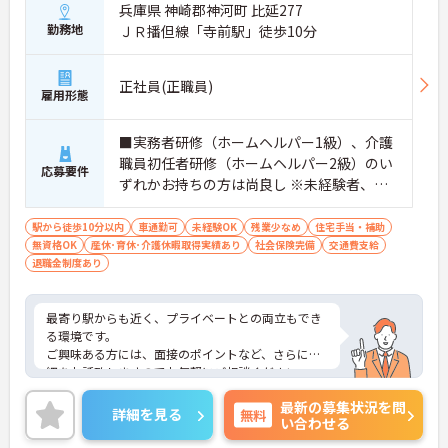
兵庫県 神崎郡神河町 比延277
勤務地
ＪＲ播但線「寺前駅」徒歩10分
正社員(正職員)
雇用形態
■実務者研修（ホームヘルパー1級）、介護
職員初任者研修（ホームヘルパー2級）のい
応募要件
ずれかお持ちの方は尚良し ※未経験者、無
資格者応相談
駅から徒歩10分以内
車通勤可
未経験OK
残業少なめ
住宅手当・補助
無資格OK
産休･育休･介護休暇取得実績あり
社会保険完備
交通費支給
退職金制度あり
最寄り駅からも近く、プライベートとの両立もでき
る環境です。
ご興味ある方には、面接のポイントなど、さらに詳
細をお話致しますのでお気軽にご相談ください。
最新の募集状況を問
詳細を見る
無料
い合わせる