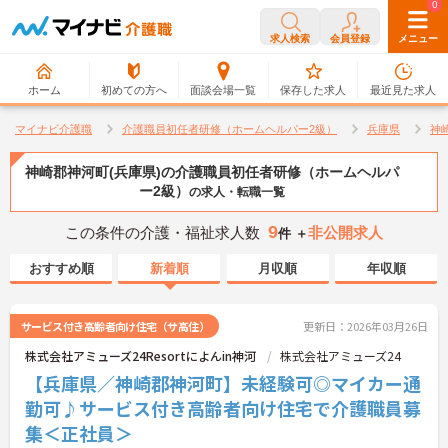
0
0
求人検索
会員登録
メニュー
ホーム
初めての方へ
面談会場一覧
保存した求人
最近見た求人
マイナビ介護職
介護職員初任者研修（ホームヘルパー2級）
兵庫県
神
神崎郡神河町(兵庫県)の介護職員初任者研修（ホームヘルパ
ー2級）
の求人・転職一覧
9
この条件の介護・福祉求人数
非公開求人
件 ＋
おすすめ順
新着順
月収順
年収順
サービス付き高齢者向け住宅（サ高住）
更新日：2026年03月26日
株式会社アミューズ24Resortによんin神河
株式会社アミューズ24
【兵庫県／神崎郡神河町】未経験可◎マイカー通
勤可♪サービス付き高齢者向け住宅で介護職員募
集＜正社員＞