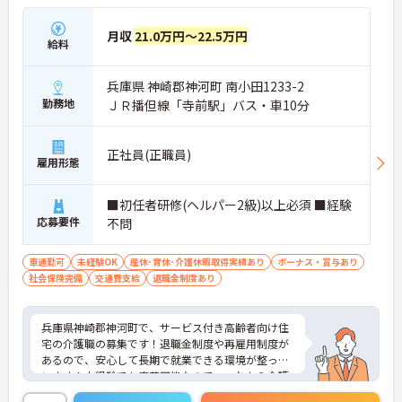
月収
21.0万円～22.5万円
給料
兵庫県 神崎郡神河町 南小田1233-2
勤務地
ＪＲ播但線「寺前駅」バス・車10分
正社員(正職員)
雇用形態
■初任者研修(ヘルパー2級)以上必須 ■経験
応募要件
不問
車通勤可
未経験OK
産休･育休･介護休暇取得実績あり
ボーナス・賞与あり
社会保険完備
交通費支給
退職金制度あり
兵庫県神崎郡神河町で、サービス付き高齢者向け住
宅の介護職の募集です！退職金制度や再雇用制度が
あるので、安心して長期で就業できる環境が整って
います！未経験でも応募可能なので、これから介護
業界に挑戦したいという方にピッタリです！ご興味