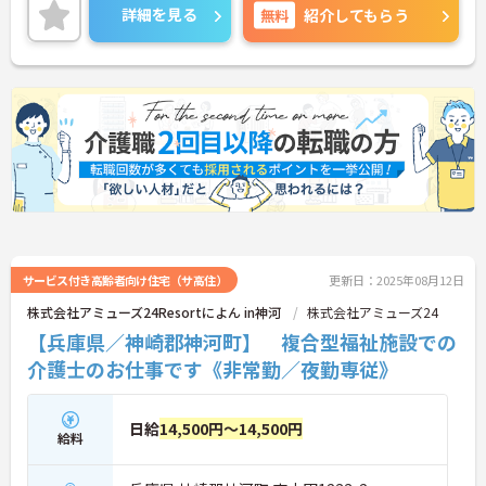
ある方はご面接ポイントをお伝えしますので、お気
詳細を見る
無料
紹介してもらう
軽にご連絡ください。
サービス付き高齢者向け住宅（サ高住）
更新日：2025年08月12日
株式会社アミューズ24Resortによん in神河
株式会社アミューズ24
【兵庫県／神崎郡神河町】 複合型福祉施設での
介護士のお仕事です《非常勤／夜勤専従》
日給
14,500円～14,500円
給料