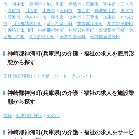
市
相生市
豊岡市
加古川市
赤穂市
西脇市
宝塚市
三木市
高砂市
川西市
小野市
三田市
加西市
丹波篠山市
養父市
丹波市
南あわじ市
朝来市
淡路市
宍粟市
加東市
たつの
市
川辺郡猪名川町
多可郡多可町
加古郡稲美町
加古郡播磨町
神崎郡市川町
神崎郡福崎町
神崎郡神河町
揖保郡太子町
赤
穂郡上郡町
佐用郡佐用町
美方郡香美町
美方郡新温泉町
神崎郡神河町(兵庫県)の介護・福祉の求人を雇用形
態から探す
正社員(正職員)
非常勤・パート・アルバイト
神崎郡神河町(兵庫県)の介護・福祉の求人を施設業
態から探す
病院
介護福祉施設
その他
神崎郡神河町(兵庫県)の介護・福祉の求人をサービ