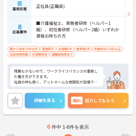
正社員(正職員)
雇用形態
■介護福祉士、実務者研修（ヘルパー1
級）、初任者研修（ヘルパー2級）いずれか
応募要件
資格お持ちの方
駅から徒歩10分以内
車通勤可
未経験OK
無資格OK
年間休日110日以上
社会保険完備
交通費支給
退職金制度あり
残業も少ないので、ワークライフバランスの重視し
た働き方ができます。
社員の仲も良く、アットホームな雰囲気が自慢で
す。
ご興味ある方には、面接対策ポイントなど、詳細を
お話しいたしますのでお気軽にご相談ください。
詳細を見る
無料
紹介してもらう
6
件中 1-6件を表示