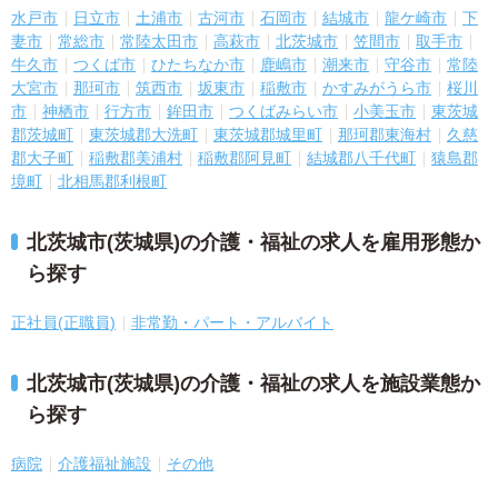
水戸市
日立市
土浦市
古河市
石岡市
結城市
龍ケ崎市
下
妻市
常総市
常陸太田市
高萩市
北茨城市
笠間市
取手市
牛久市
つくば市
ひたちなか市
鹿嶋市
潮来市
守谷市
常陸
大宮市
那珂市
筑西市
坂東市
稲敷市
かすみがうら市
桜川
市
神栖市
行方市
鉾田市
つくばみらい市
小美玉市
東茨城
郡茨城町
東茨城郡大洗町
東茨城郡城里町
那珂郡東海村
久慈
郡大子町
稲敷郡美浦村
稲敷郡阿見町
結城郡八千代町
猿島郡
境町
北相馬郡利根町
北茨城市(茨城県)の介護・福祉の求人を雇用形態か
ら探す
正社員(正職員)
非常勤・パート・アルバイト
北茨城市(茨城県)の介護・福祉の求人を施設業態か
ら探す
病院
介護福祉施設
その他