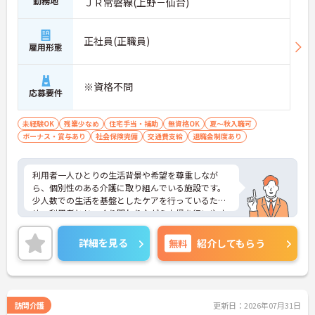
勤務地
ＪＲ常磐線(上野－仙台)
正社員(正職員)
雇用形態
※資格不問
応募要件
未経験OK
残業少なめ
住宅手当・補助
無資格OK
夏～秋入職可
ボーナス・賞与あり
社会保険完備
交通費支給
退職金制度あり
利用者一人ひとりの生活背景や希望を尊重しなが
ら、個別性のある介護に取り組んでいる施設です。
少人数での生活を基盤としたケアを行っているた
め、利用者とじっくり関わりながら支援を行いやす
い環境となっています。
また、生活の中で自然に身体機能の維持や向上を目
詳細を見る
無料
紹介してもらう
指す支援を実践しており、日常生活全体を支える介
護に携わることができます。未経験からの応募にも
対応しており、介護職員初任者研修や介護福祉士実
務者研修の取得支援制度が整備されている点も魅力
です。
訪問介護
更新日：2026年07月31日
さらに、住宅手当や扶養手当など各種手当に加え、