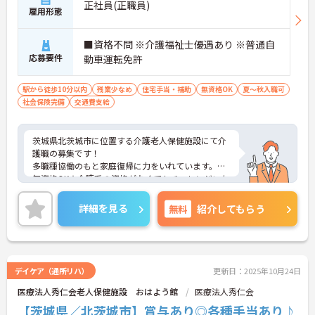
正社員(正職員)
雇用形態
■資格不問 ※介護福祉士優遇あり ※普通自
応募要件
動車運転免許
駅から徒歩10分以内
残業少なめ
住宅手当・補助
無資格OK
夏～秋入職可
社会保険完備
交通費支給
茨城県北茨城市に位置する介護老人保健施設にて介
護職の募集です！
多職種協働のもと家庭復帰に力をいれています。
無資格OK★介護系の資格がなくてもチャレンジいた
だけます。
夜勤手当も1回9,000円と、高水準になります。
詳細を見る
無料
紹介してもらう
住宅手当の支給含め、各種手当も充実しております
ので、長期的な就業をしやすい環境です。
ご興味ある方には、面接対策ポイントなど、さらに
詳細をお話しいたしますのでお気軽にご相談くださ
い！
デイケア（通所リハ）
更新日：2025年10月24日
医療法人秀仁会老人保健施設 おはよう館
医療法人秀仁会
【茨城県／北茨城市】賞与あり◎各種手当あり♪