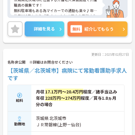
職員の募集です！
無料駐車場もある為マイカーでの通勤も楽々♪年間
休日110日もありプライベートとの両立を目指す方
におすすめの環境です◎また昇給や賞与制度があ
り、頑張りが評価されてしっかりと還元されます。
詳細を見る
無料
紹介してもらう
さらに各種手当も充実しているのは嬉しいポイント
です◎しっかりとしたフォロー体制で、経験に関わ
らず安心してスタートできます。
こちらの求人にご興味がございましたら面接のポイ
ントもお伝えしますので是非ご応募お待ちしており
更新日：2025年02月27日
ます。
名称非公開 ※詳細はお問合せください
【茨城県／北茨城市】病院にて常勤看護助手求人
です
月収
17.1万円～20.4万円
程度／諸手当込み
年収
228万円～274万円
程度／賞与1.8ヵ月
給料
分の場合
茨城県 北茨城市
勤務地
ＪＲ常磐線(上野－仙台)