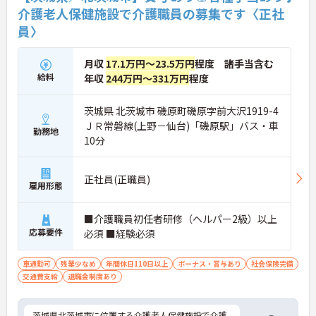
介護老人保健施設で介護職員の募集です〈正社
員〉
月収
17.1万円～23.5万円
程度 諸手当含む
給料
年収
244万円～331万円
程度
茨城県 北茨城市 磯原町磯原字前大沢1919-4
ＪＲ常磐線(上野－仙台)「磯原駅」バス・車
勤務地
10分
正社員(正職員)
雇用形態
■介護職員初任者研修（ヘルパー2級）以上
応募要件
必須 ■経験必須
車通勤可
残業少なめ
年間休日110日以上
ボーナス・賞与あり
社会保険完備
交通費支給
退職金制度あり
茨城県北茨城市に位置する介護老人保健施設で介護