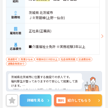
給料
茨城県 北茨城市
勤務地
ＪＲ常磐線(上野－仙台)
正社員(正職員)
雇用形態
■介護福祉士免許 ※実務経験3年以上
応募要件
車通勤可
残業少なめ
年間休日110日以上
社会保険完備
交通費支給
退職金制度あり
茨城県北茨城市に位置する施設での求人です。
福利厚生が整っておりますので安心して就業して頂
けます。
ご興味のある方はお気軽にお問い合わせ下さい。
詳細を見る
無料
紹介してもらう