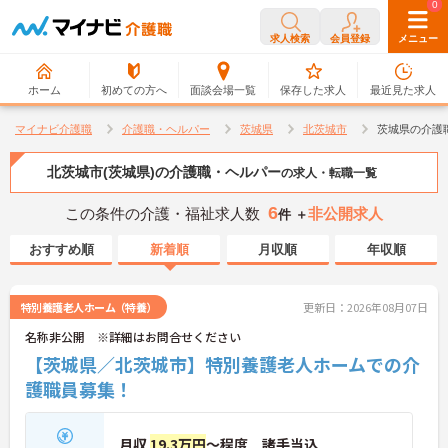
0
0
求人検索
会員登録
メニュー
ホーム
初めての方へ
面談会場一覧
保存した求人
最近見た求人
マイナビ介護職
介護職・ヘルパー
茨城県
北茨城市
茨城県の介護
北茨城市(茨城県)の介護職・ヘルパー
の求人・転職一覧
6
この条件の介護・福祉求人数
非公開求人
件 ＋
おすすめ順
新着順
月収順
年収順
特別養護老人ホーム（特養）
更新日：2026年08月07日
名称非公開 ※詳細はお問合せください
【茨城県／北茨城市】特別養護老人ホームでの介
護職員募集！
月収
19.3万円
～程度 諸手当込