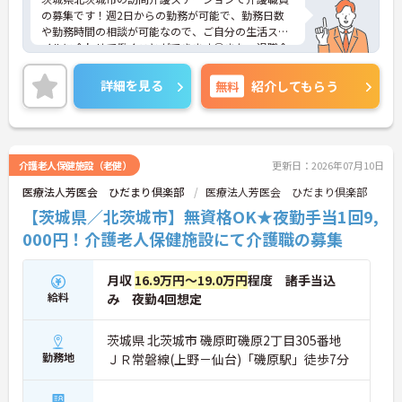
・利用者一人ひとりの状況に応じた介護を提供して
の募集です！週2日からの勤務が可能で、勤務日数
います
や勤務時間の相談が可能なので、ご自分の生活スタ
・日常生活を通じた自立支援に取り組んでいます
イルに合わせて働くことができます◎また、退職金
制度があるので、安心して長く働きやすい環境が整
★仕事とライフイベントの両立を支える制度があり
っています♪ご興味のある方は面接ポイントをお伝
ます
詳細を見る
無料
紹介してもらう
えしますので、お気軽にご連絡ください。
・『年間休日108日』を確保しています
・育児休業制度が整備されています
・介護休業制度が整備されています
ご興味ある方はご興味ある方は面接ポイントをお伝
えしますので、お気軽にご連絡ください！
介護老人保健施設（老健）
更新日：2026年07月10日
医療法人芳医会 ひだまり倶楽部
医療法人芳医会 ひだまり倶楽部
【茨城県／北茨城市】無資格OK★夜勤手当1回9,
000円！介護老人保健施設にて介護職の募集
月収
16.9万円～19.0万円
程度 諸手当込
給料
み 夜勤4回想定
茨城県 北茨城市 磯原町磯原2丁目305番地
勤務地
ＪＲ常磐線(上野－仙台)「磯原駅」徒歩7分