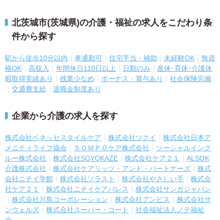
北茨城市(茨城県)の介護・福祉の求人をこだわり条
件から探す
駅から徒歩10分以内
車通勤可
住宅手当・補助
未経験OK
無資
格OK
高収入
年間休日110日以上
日勤のみ
産休･育休･介護休
暇取得実績あり
残業少なめ
ボーナス・賞与あり
社会保険完備
交通費支給
退職金制度あり
企業から介護の求人を探す
株式会社ベネッセスタイルケア
株式会社ツクイ
株式会社日本ア
メニティライフ協会
ＳＯＭＰＯケア株式会社
ソーシャルインク
ルー株式会社
株式会社SOYOKAZE
株式会社ケア２１
ALSOK
介護株式会社
株式会社ケアリッツ・アンド・パートナーズ
株式
会社ニチイ学館
株式会社ソラスト
株式会社やさしい手
株式会
社ケア２１
株式会社ニチイケアパレス
株式会社サンガジャパン
株式会社川島コーポレーション
株式会社アンビス
株式会社サ
ンウェルズ
株式会社スーパー・コート
社会福祉法人ノテ福祉