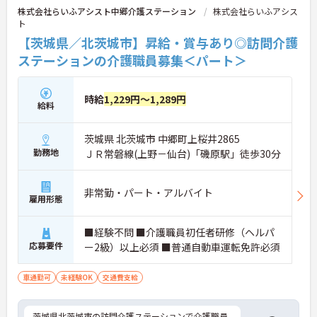
株式会社らいふアシスト中郷介護ステーション
株式会社らいふアシス
育児休業制度・介護休業制度・退職金制度も用意さ
ト
れており、長期的な就業を見据えやすい環境です。
利用者の暮らしに寄り添う介護を実践しながら、着
【茨城県／北茨城市】昇給・賞与あり◎訪問介護
実に知識や経験を積みたい方に検討しやすい求人で
ステーションの介護職員募集＜パート＞
す♪
《おすすめポイント》
時給
1,229円～1,289円
★未経験から介護の専門性を身につけられる成長環
給料
境です
・未経験者の応募に対応しており介護分野への挑戦
茨城県 北茨城市 中郷町上桜井2865
が可能です
・介護職員初任者研修の取得支援制度があります
勤務地
ＪＲ常磐線(上野－仙台)「磯原駅」徒歩30分
・介護福祉士実務者研修の取得支援制度があります
★生活基盤を整えながら長く勤務しやすい制度が整
非常勤・パート・アルバイト
雇用形態
っています
・住宅手当の支給があります
・扶養手当や資格手当など各種手当が設けられてい
■経験不問 ■介護職員初任者研修（ヘルパ
ます
応募要件
ー2級）以上必須 ■普通自動車運転免許必須
・退職金制度があり長期的なキャリア形成を目指せ
ます
車通勤可
未経験OK
交通費支給
★利用者に寄り添った個別ケアに携われる環境です
・少人数での生活環境の中で支援を行っています
茨城県北茨城市の訪問介護ステーションで介護職員