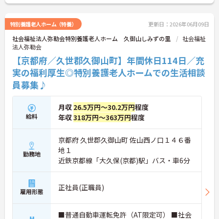
お気軽にお問い合わせください♪
特別養護老人ホーム（特養）
更新日：2026年06月09日
社会福祉法人弥勒会特別養護老人ホーム 久御山しみずの里
社会福祉
法人弥勒会
【京都府／久世郡久御山町】年間休日114日／充
実の福利厚生◎特別養護老人ホームでの生活相談
員募集♪
月収
26.5万円～30.2万円
程度
給料
年収
318万円～363万円
程度
京都府 久世郡久御山町 佐山西ノ口１４６番
地１
勤務地
近鉄京都線「大久保(京都)駅」バス・車6分
正社員(正職員)
雇用形態
■普通自動車運転免許（AT限定可） ■社会