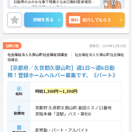
日勤帯のみのお仕事で残業少なめ◎無料駐車場完備
でマイカー通勤希望の方も安心！
ご興味ある方には、面接対策ポイントなど、さらに
詳細をお話しいたしますのでお気軽にご相談くださ
詳細を見る
無料
紹介してもらう
い！
訪問介護
更新日：2024年11月29日
社会福祉法人久御山町社会福祉協議会
社会福祉法人久御山町社会福祉
協議会
【京都府／久世郡久御山町】週1日～週6日勤
務！登録ホームヘルパー募集です。《パート》
時給
1,300円～1,350円
給料
京都府 久世郡久御山町 島田ミスノ11番地
勤務地
京阪本線「淀駅」バス・車8分
非常勤・パート・アルバイト