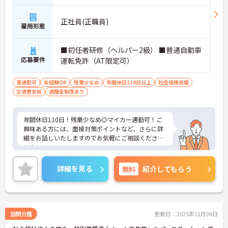
正社員(正職員)
雇用形態
■初任者研修（ヘルパー2級） ■普通自動車
応募要件
運転免許（AT限定可）
車通勤可
未経験OK
残業少なめ
年間休日110日以上
社会保険完備
交通費支給
退職金制度あり
年間休日110日！残業少なめ◎マイカー通勤可！ご
興味ある方には、面接対策ポイントなど、さらに詳
細をお話しいたしますのでお気軽にご相談くださ
い！
詳細を見る
無料
紹介してもらう
訪問介護
更新日：2025年11月04日