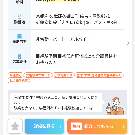
給料
京都府 久世郡久御山町 佐古内屋敷81-1
勤務地
近鉄京都線「大久保(京都)駅」バス・車8分
非常勤・パート・アルバイト
雇用形態
■経験不問 ■初任者研修以上の介護資格を
応募要件
お持ちの方
車通勤可
資格取得サポート
研修制度あり
産休･育休･介護休暇取得実績あり
社会保険完備
有給休暇消化率80％以上と、高い職場となっており
ます！
残業も少なく、学歴問わずで未経験歓迎していま
す！！
またフォローアップ体制も職員それぞれのペースに
合わせた指導計画を作成し実施しており教育教育体
詳細を見る
無料
紹介してもらう
制万全な施設となっております！
ご興味のある方は面接対策や書類添削などさらに詳