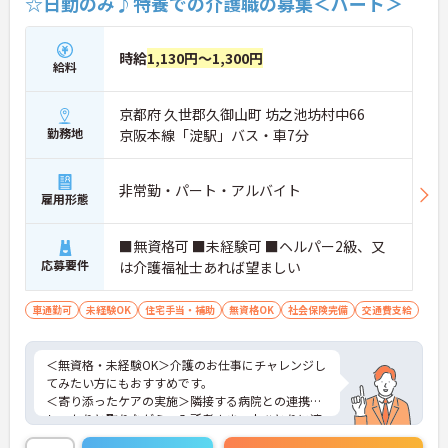
☆日勤のみ♪特養での介護職の募集＜パート＞
時給
1,130円～1,300円
給料
京都府 久世郡久御山町 坊之池坊村中66
勤務地
京阪本線「淀駅」バス・車7分
非常勤・パート・アルバイト
雇用形態
■無資格可 ■未経験可 ■ヘルパー2級、又
応募要件
は介護福祉士あれば望ましい
車通勤可
未経験OK
住宅手当・補助
無資格OK
社会保険完備
交通費支給
＜無資格・未経験OK＞介護のお仕事にチャレンジし
てみたい方にもおすすめです。
＜寄り添ったケアの実施＞隣接する病院との連携も
しっかりと取りながら、入所者さま一人ひとりに適
したケアの提供に努められています。