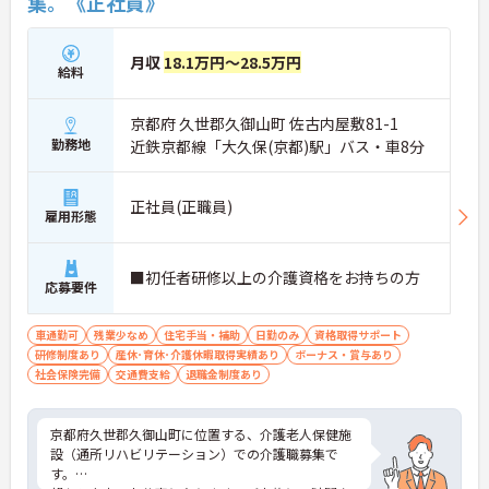
集。《正社員》
月収
18.1万円～28.5万円
給料
京都府 久世郡久御山町 佐古内屋敷81-1
勤務地
近鉄京都線「大久保(京都)駅」バス・車8分
正社員(正職員)
雇用形態
■初任者研修以上の介護資格をお持ちの方
応募要件
車通勤可
残業少なめ
住宅手当・補助
日勤のみ
資格取得サポート
研修制度あり
産休･育休･介護休暇取得実績あり
ボーナス・賞与あり
社会保険完備
交通費支給
退職金制度あり
京都府久世郡久御山町に位置する、介護老人保健施
設（通所リハビリテーション）での介護職募集で
す。