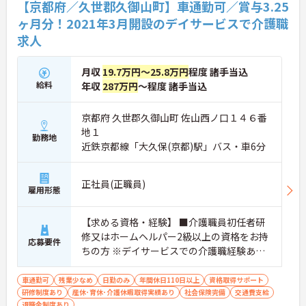
【京都府／久世郡久御山町】車通勤可／賞与3.25
ヶ月分！2021年3月開設のデイサービスで介護職
求人
月収
19.7万円～25.8万円
程度 諸手当込
給料
年収
287万円
～程度 諸手当込
京都府 久世郡久御山町 佐山西ノ口１４６番
地１
勤務地
近鉄京都線「大久保(京都)駅」バス・車6分
正社員(正職員)
雇用形態
【求める資格・経験】 ■介護職員初任者研
修又はホームヘルパー2級以上の資格をお持
応募要件
ちの方 ※デイサービスでの介護職経験あれ
ば尚可 ※普通自動車運転免許（AT可）あれ
ば尚可
車通勤可
残業少なめ
日勤のみ
年間休日110日以上
資格取得サポート
研修制度あり
産休･育休･介護休暇取得実績あり
社会保険完備
交通費支給
退職金制度あり