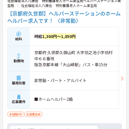
社会福祉法人八康会 特別養護老人ホーム楽生苑ヘルパーステーション楽
生苑
社会福祉法人八康会 特別養護老人ホーム楽生苑
【京都府久世郡】ヘルパーステーションのホーム
ヘルパー求人です！ 〈非常勤〉
時給
1,300円～1,850円
給料
京都府 久世郡久御山町 大字坊之池小字坊村
中６６番地
勤務地
阪急京都本線「大山崎駅」バス・車15分
非常勤・パート・アルバイト
雇用形態
■ホームヘルパー2級
応募要件
未経験OK
交通費支給