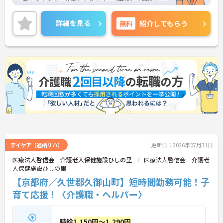
朝から夕方のお仕事となります。ご家族との時間や
プライベートを大切にしたい方にもおすすめ♪
資格をお持ちであれば、実務経験はなくてもOK！現
詳細を見る
無料
紹介してもらう
場で働きながら経験を積んでいくことができます。
ご興味のある方は面接のポイントなどもお伝えいた
します。ぜひマイナビ介護職にお問い合わせくださ
いませ！
デイケア（通所リハ）
更新日：2026年07月31日
医療法人啓信会 介護老人保健施設ひしの里
医療法人啓信会 介護老
人保健施設ひしの里
【京都府／久世郡久御山町】短時間勤務可能！子
育て応援！〈介護職・ヘルパー〉
時給
1,150円～1,290円