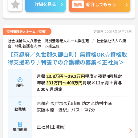
＜選べる通勤方法＞マイカー・バイク・自転車通勤
詳細を見る
無料
紹介してもらう
が可能で、ライフスタイルに合わせた通勤方法を選
択いただけます。
ご興味のある方には、面接対策ポイント等、さらに
詳細をお話ししますのでお気軽にご相談ください！
特別養護老人ホーム（特養）
更新日：2026年05月26日
社会福祉法人八康会 特別養護老人ホーム楽生苑
社会福祉法人八康
会 特別養護老人ホーム楽生苑
【京都府／久世郡久御山町】無資格OK☆資格取
得支援あり♪特養での介護職の募集＜正社員＞
月収
23.8万円～29.2万円
程度※夜勤4回想定
年収
331万円～408万円
月収×12ヶ月＋賞与
給料
3.00ヶ月想定
京都府 久世郡久御山町 坊之池坊村中66
勤務地
京阪本線「淀駅」バス・車7分
正社員(正職員)
雇用形態