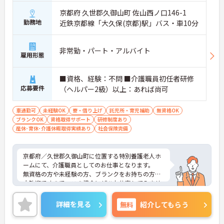
京都府 久世郡久御山町 佐山西ノ口146-1
勤務地
近鉄京都線「大久保(京都)駅」バス・車10分
非常勤・パート・アルバイト
雇用形態
■資格、経験：不問 ■介護職員初任者研修
応募要件
（ヘルパー2級）以上：あれば尚可
車通勤可
未経験OK
寮・借り上げ
託児所・育児補助
無資格OK
ブランクOK
資格取得サポート
研修制度あり
産休･育休･介護休暇取得実績あり
社会保険完備
京都府／久世郡久御山町に位置する特別養護老人ホ
ームにて、介護職員としてのお仕事となります。
無資格の方や未経験の方、ブランクをお持ちの方も
大歓迎ですので、この機会にぜひお仕事してみませ
んか？
利用可能な保育所もあり、お子様がいらっしゃる方
詳細を見る
無料
紹介してもらう
でも安心してお仕事できます♪
ご興味ある方は面接ポイントをお伝えしますので、