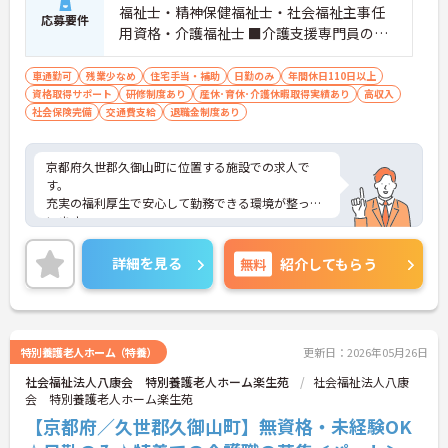
福祉士・精神保健福祉士・社会福祉主事任
応募要件
用資格・介護福祉士 ■介護支援専門員のい
ずれかの資格取得者 または 介護実務経
験2年以上の方 ※ブランク可
車通勤可
残業少なめ
住宅手当・補助
日勤のみ
年間休日110日以上
資格取得サポート
研修制度あり
産休･育休･介護休暇取得実績あり
高収入
社会保険完備
交通費支給
退職金制度あり
京都府久世郡久御山町に位置する施設での求人で
す。
充実の福利厚生で安心して勤務できる環境が整って
います。
あなたの経験やスキルを活かして、高齢者の皆さま
が安心して過ごせる空間づくりにチャレンジしてみ
詳細を見る
無料
紹介してもらう
ませんか？
ご興味ある方には、面接対策ポイントなど、さらに
詳細をお話しいたしますのでお気軽にご相談くださ
い。
特別養護老人ホーム（特養）
更新日：2026年05月26日
社会福祉法人八康会 特別養護老人ホーム楽生苑
社会福祉法人八康
会 特別養護老人ホーム楽生苑
【京都府／久世郡久御山町】無資格・未経験OK