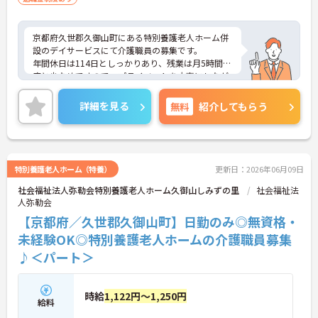
京都府久世郡久御山町にある特別養護老人ホーム併
設のデイサービスにて介護職員の募集です。
年間休日は114日としっかりあり、残業は月5時間程
度と少なめですので、プライベートを大事にしなが
らお仕事と両立していただけます！
ご興味ある方には、面接対策ポイントなど、さらに
詳細を見る
無料
紹介してもらう
詳細をお話しいたしますのでお気軽にご相談くださ
い。
特別養護老人ホーム（特養）
更新日：2026年06月09日
社会福祉法人弥勒会特別養護老人ホーム久御山しみずの里
社会福祉法
人弥勒会
【京都府／久世郡久御山町】日勤のみ◎無資格・
未経験OK◎特別養護老人ホームの介護職員募集
♪＜パート＞
時給
1,122円～1,250円
給料