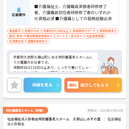
■介護福祉士、介護職員実務者研修修了
者、介護職員初任者研修修了者のいずれか
応募要件
の資格必須 ■介護職としての勤務経験必須
車通勤可
残業少なめ
年間休日110日以上
資格取得サポート
研修制度あり
産休･育休･介護休暇取得実績あり
ボーナス・賞与あり
社会保険完備
交通費支給
退職金制度あり
京都府久世郡久御山町にある特別養護老人ホームに
て介護職のお仕事です。
年間休日は110日以上あり、しっかり働いてしっか
り休める、社員にとって理想の働き方を実現できま
す♪
利用可能託児施設があるので、子育てとの両立がし
詳細を見る
無料
紹介してもらう
やすい環境です◎
また実務者研修の受講に対して奨学金制度があるの
で、資格取得を頑張りたい方にもおすすめです☆
ご興味ある方には、面接対策ポイントなど、さらに
詳細をお話しいたしますのでお気軽にご相談くださ
特別養護老人ホーム（特養）
更新日：2026年07月23日
い。
社会福祉法人弥勒会特別養護老人ホーム 久御山しみずの里
社会福祉
法人弥勒会