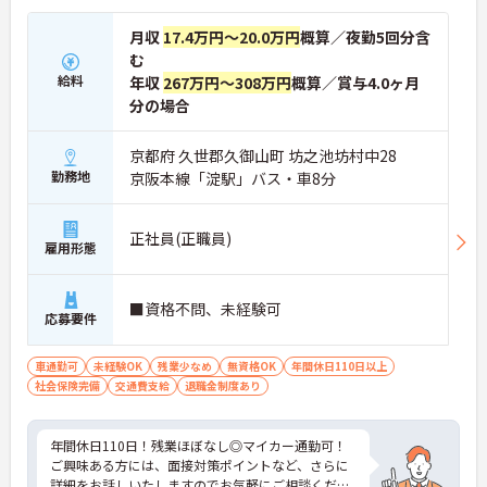
月収
17.4万円～20.0万円
概算／夜勤5回分含
む
給料
年収
267万円～308万円
概算／賞与4.0ヶ月
分の場合
京都府 久世郡久御山町 坊之池坊村中28
勤務地
京阪本線「淀駅」バス・車8分
正社員(正職員)
雇用形態
■資格不問、未経験可
応募要件
車通勤可
未経験OK
残業少なめ
無資格OK
年間休日110日以上
社会保険完備
交通費支給
退職金制度あり
年間休日110日！残業ほぼなし◎マイカー通勤可！
ご興味ある方には、面接対策ポイントなど、さらに
詳細をお話しいたしますのでお気軽にご相談くださ