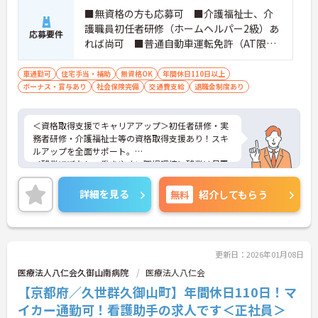
■無資格の方も応募可 ■介護福祉士、介
護職員初任者研修（ホームヘルパー2級）あ
応募要件
れば尚可 ■普通自動車運転免許（AT限定
可）あれば尚可 ■介護職経験あれば尚可
車通勤可
住宅手当・補助
無資格OK
年間休日110日以上
ボーナス・賞与あり
社会保険完備
交通費支給
退職金制度あり
＜資格取得支援でキャリアアップ＞初任者研修・実
務者研修・介護福祉士等の資格取得支援あり！スキ
ルアップを全面サポート。
＜残業ほぼなし・働きやすい職場環境＞残業は月平
均1時間でプライベートを大切にしながらご勤務い
ただけます。
詳細を見る
無料
紹介してもらう
＜選べる通勤方法＞マイカー・バイク・自転車通勤
が可能で、ライフスタイルに合わせた通勤方法を選
択いただけます。
ご興味のある方には、面接対策ポイント等、さらに
詳細をお話ししますのでお気軽にご相談ください！
更新日：2026年01月08日
医療法人八仁会久御山南病院
医療法人八仁会
【京都府／久世群久御山町】年間休日110日！マ
イカー通勤可！看護助手の求人です＜正社員＞