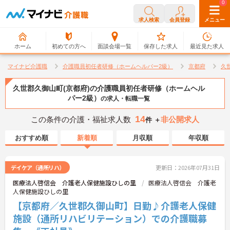
0
0
求人検索
会員登録
メニュー
ホーム
初めての方へ
面談会場一覧
保存した求人
最近見た求人
マイナビ介護職
介護職員初任者研修（ホームヘルパー2級）
京都府
久
久世郡久御山町(京都府)の介護職員初任者研修（ホームヘル
パー2級）
の求人・転職一覧
14
この条件の介護・福祉求人数
非公開求人
件 ＋
おすすめ順
新着順
月収順
年収順
デイケア（通所リハ）
更新日：2026年07月31日
医療法人啓信会 介護老人保健施設ひしの里
医療法人啓信会 介護老
人保健施設ひしの里
【京都府／久世郡久御山町】日勤♪介護老人保健
施設（通所リハビリテーション）での介護職募