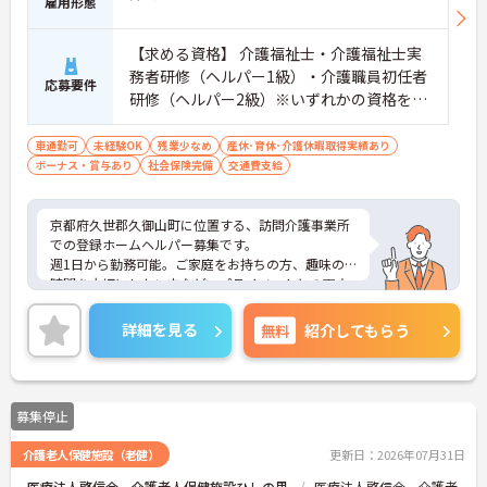
雇用形態
【求める資格】 介護福祉士・介護福祉士実
務者研修（ヘルパー1級）・介護職員初任者
応募要件
研修（ヘルパー2級）※いずれかの資格を所
持で可 ※訪問介護活動の経験あれば尚可
車通勤可
未経験OK
残業少なめ
産休･育休･介護休暇取得実績あり
ボーナス・賞与あり
社会保険完備
交通費支給
京都府久世郡久御山町に位置する、訪問介護事業所
での登録ホームヘルパー募集です。
週1日から勤務可能。ご家庭をお持ちの方、趣味の
時間を大切にしたい方など、プライベートとの両立
を重視する方も安心です。
駐車場が完備されていて、マイカー通勤が可能なた
詳細を見る
無料
紹介してもらう
め、通勤に便利です。
ご興味ある方には、面接対策ポイントなど、さらに
詳細をお話しいたしますのでお気軽にご相談くださ
い。
募集停止
介護老人保健施設（老健）
更新日：2026年07月31日
医療法人啓信会 介護老人保健施設ひしの里
医療法人啓信会 介護老