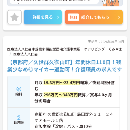
い！
詳細を見る
無料
紹介してもらう
更新日：2026年01月06日
医療法人八仁会小規模多機能型居宅介護事業所 ケアリビング くみやま
医療法人八仁会
【京都府／久世群久御山町】年間休日110日！残
業少なめ◎マイカー通勤可！介護職員の求人です
月収
19.8万円～23.4万円
概算／夜勤4回分含
む
給料
年収
296万円～348万円
概算／賞与4.0ヶ月
分の場合
京都府 久世郡久御山町 島田堤外３１－２４
ケアモール１階
勤務地
京阪本線「淀駅」バス・車10分