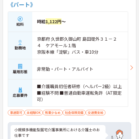
《パート》
時給
1,122円
～
給料
京都府 久世郡久御山町 島田堤外３１－２
４ ケアモール１階
勤務地
京阪本線「淀駅」バス・車10分
非常勤・パート・アルバイト
雇用形態
■介護職員初任者研修（ヘルパー2級）以上
■経験不問 ■普通自動車運転免許（AT限定
応募要件
可）
車通勤可
未経験OK
残業少なめ
社会保険完備
交通費支給
小規模多機能型居宅介護事業所における介護士のお
仕事です