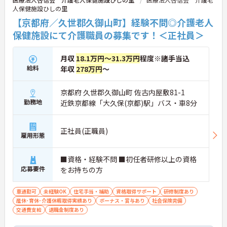
人保健施設ひしの里
【京都府／久世郡久御山町】経験不問◎介護老人
保健施設にて介護職員の募集です！＜正社員＞
月収
18.1万円～31.3万円
程度※諸手当込
給料
年収
278万円
～
京都府 久世郡久御山町 佐古内屋敷81-1
勤務地
近鉄京都線「大久保(京都)駅」バス・車8分
正社員(正職員)
雇用形態
■資格・経験不問 ■初任者研修以上の資格
応募要件
をお持ちの方
車通勤可
未経験OK
住宅手当・補助
資格取得サポート
研修制度あり
産休･育休･介護休暇取得実績あり
ボーナス・賞与あり
社会保険完備
交通費支給
退職金制度あり