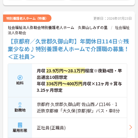
細にお伝えしますので、お気軽にご相談ください。
特別養護老人ホーム（特養）
更新日：2026年07月23日
社会福祉法人弥勒会特別養護老人ホーム 久御山しみずの里
社会福祉
法人弥勒会
【京都府／久世郡久御山町】年間休日114日☆残
業少なめ♪特別養護老人ホームで介護職の募集！
＜正社員＞
月収
23.9万円～28.1万円
程度※夜勤4回・早
出遅出10回想定
給料
年収
336万円～400万円
月収×12ヶ月＋賞与
3.25ヶ月想定
京都府 久世郡久御山町 佐山西ノ口146‐1
勤務地
近鉄京都線「大久保(京都)駅」バス・車8分
正社員(正職員)
雇用形態