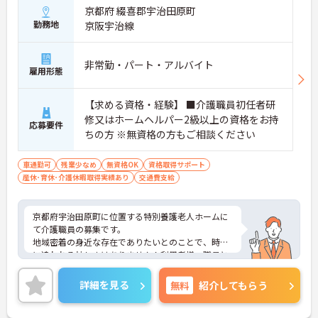
京都府 綴喜郡宇治田原町
勤務地
京阪宇治線
非常勤・パート・アルバイト
雇用形態
【求める資格・経験】 ■介護職員初任者研
修又はホームヘルパー2級以上の資格をお持
応募要件
ちの方 ※無資格の方もご相談ください
車通勤可
残業少なめ
無資格OK
資格取得サポート
産休･育休･介護休暇取得実績あり
交通費支給
京都府宇治田原町に位置する特別養護老人ホームに
て介護職員の募集です。
地域密着の身近な存在でありたいとのことで、時間
に追われる忙しさはありません！利用者様、職員と
もにおっとりしている方が多く笑いが絶えない職場
です☆
詳細を見る
無料
紹介してもらう
スタッフさん同士とても仲が良く、皆さま定年まで
働かれる方がほとんどで、明るく働きやすい職場で