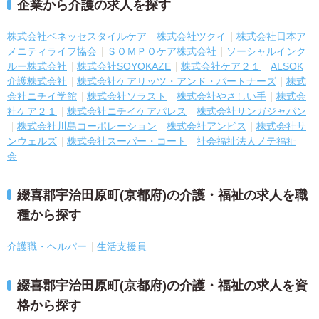
企業から介護の求人を探す
株式会社ベネッセスタイルケア
株式会社ツクイ
株式会社日本ア
メニティライフ協会
ＳＯＭＰＯケア株式会社
ソーシャルインク
ルー株式会社
株式会社SOYOKAZE
株式会社ケア２１
ALSOK
介護株式会社
株式会社ケアリッツ・アンド・パートナーズ
株式
会社ニチイ学館
株式会社ソラスト
株式会社やさしい手
株式会
社ケア２１
株式会社ニチイケアパレス
株式会社サンガジャパン
株式会社川島コーポレーション
株式会社アンビス
株式会社サ
ンウェルズ
株式会社スーパー・コート
社会福祉法人ノテ福祉
会
綴喜郡宇治田原町(京都府)の介護・福祉の求人を職
種から探す
介護職・ヘルパー
生活支援員
綴喜郡宇治田原町(京都府)の介護・福祉の求人を資
格から探す