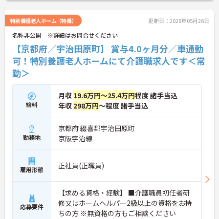
す！
ご興味のある方には、面接対策ポイントなど、さら
に詳細をお話しいたしますので、お気軽にご相談く
特別養護老人ホーム（特養）
更新日：2026年05月26日
ださい。
名称非公開 ※詳細はお問合せください
【京都府／宇治田原町】 賞与4.0ヶ月分／車通勤
可！特別養護老人ホームにて介護職求人です＜常
勤＞
月収
19.6万円～25.4万円
程度 諸手当込
給料
年収
298万円
～程度 諸手当込
京都府 綴喜郡宇治田原町
勤務地
京阪宇治線
正社員(正職員)
雇用形態
【求める資格・経験】 ■介護職員初任者研
修又はホームヘルパー2級以上の資格をお持
応募要件
ちの方 ※無資格の方もご相談ください