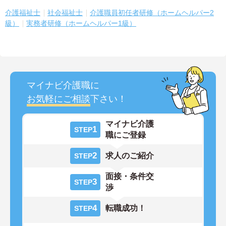
介護福祉士
社会福祉士
介護職員初任者研修（ホームヘルパー2
級）
実務者研修（ホームヘルパー1級）
マイナビ介護職に
お気軽にご相談
下さい！
マイナビ介護
1
STEP
職にご登録
2
求人のご紹介
STEP
面接・条件交
3
STEP
渉
4
転職成功！
STEP