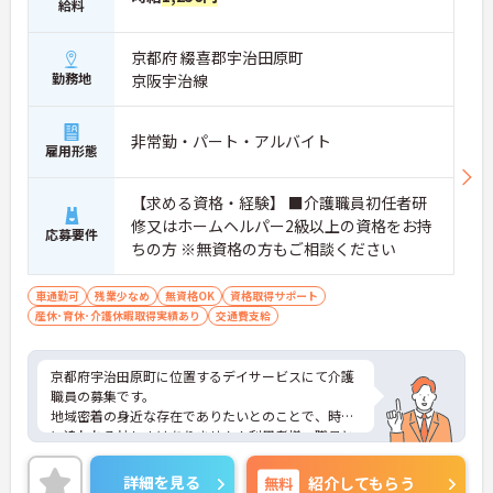
給料
京都府 綴喜郡宇治田原町
勤務地
京阪宇治線
非常勤・パート・アルバイト
雇用形態
【求める資格・経験】 ■介護職員初任者研
修又はホームヘルパー2級以上の資格をお持
応募要件
ちの方 ※無資格の方もご相談ください
車通勤可
残業少なめ
無資格OK
資格取得サポート
産休･育休･介護休暇取得実績あり
交通費支給
京都府宇治田原町に位置するデイサービスにて介護
職員の募集です。
地域密着の身近な存在でありたいとのことで、時間
に追われる忙しさはありません！利用者様、職員と
もにおっとりしている方が多く笑いが絶えない職場
です☆
詳細を見る
無料
紹介してもらう