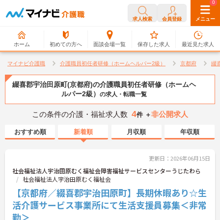
0
0
求人検索
会員登録
メニュー
ホーム
初めての方へ
面談会場一覧
保存した求人
最近見た求人
マイナビ介護職
介護職員初任者研修（ホームヘルパー2級）
京都府
綴
綴喜郡宇治田原町(京都府)の介護職員初任者研修（ホームヘ
ルパー2級）
の求人・転職一覧
4
この条件の介護・福祉求人数
非公開求人
件 ＋
おすすめ順
新着順
月収順
年収順
更新日：2026年06月15日
社会福祉法人宇治田原むく福祉会障害福祉サービスセンターうじたわら
社会福祉法人宇治田原むく福祉会
【京都府／綴喜郡宇治田原町】長期休暇あり☆生
活介護サービス事業所にて生活支援員募集＜非常
勤＞