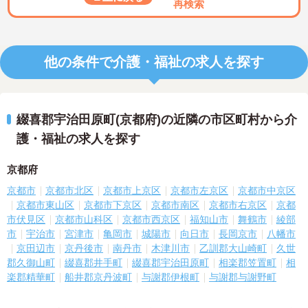
再検索
他の条件で介護・福祉の求人を探す
綴喜郡宇治田原町(京都府)の近隣の市区町村から介
護・福祉の求人を探す
京都府
京都市
京都市北区
京都市上京区
京都市左京区
京都市中京区
京都市東山区
京都市下京区
京都市南区
京都市右京区
京都
市伏見区
京都市山科区
京都市西京区
福知山市
舞鶴市
綾部
市
宇治市
宮津市
亀岡市
城陽市
向日市
長岡京市
八幡市
京田辺市
京丹後市
南丹市
木津川市
乙訓郡大山崎町
久世
郡久御山町
綴喜郡井手町
綴喜郡宇治田原町
相楽郡笠置町
相
楽郡精華町
船井郡京丹波町
与謝郡伊根町
与謝郡与謝野町