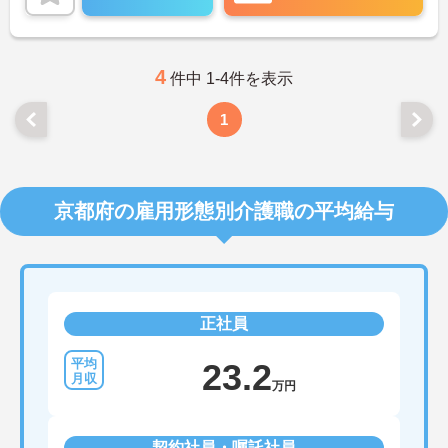
スタッフさん同士とても仲が良く、皆さま定年まで
働かれる方がほとんどで、明るく働きやすい職場で
す！
ご興味のある方には、面接対策ポイントなど、さら
に詳細をお話しいたしますので、お気軽にご相談く
4
件中 1-4件を表示
ださい。
1
京都府の雇用形態別介護職の平均給与
正社員
23.2
万円
契約社員・嘱託社員