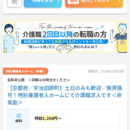
詳細を見る
無料
紹介してもらう
ご興味のある方には、面接対策ポイントなど、さら
に詳細をお話しいたしますのでお気軽にご相談くだ
さい！
特別養護老人ホーム（特養）
更新日：2026年05月26日
名称非公開 ※詳細はお問合せください
【京都府／宇治田原町】土日のみも歓迎／無資格
可！特別養護老人ホームにて介護職求人です＜非
常勤＞
時給
1,256円
～
給料