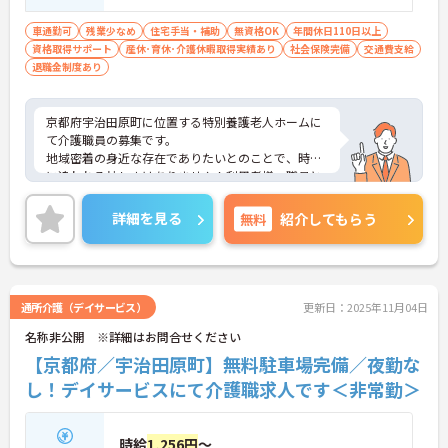
車通勤可
残業少なめ
住宅手当・補助
無資格OK
年間休日110日以上
資格取得サポート
産休･育休･介護休暇取得実績あり
社会保険完備
交通費支給
退職金制度あり
京都府宇治田原町に位置する特別養護老人ホームに
て介護職員の募集です。
地域密着の身近な存在でありたいとのことで、時間
に追われる忙しさはありません！利用者様、職員と
もにおっとりしている方が多く笑いが絶えない職場
です☆
詳細を見る
無料
紹介してもらう
スタッフさん同士とても仲が良く、皆さま定年まで
働かれる方がほとんどで、明るく働きやすい職場で
す！毎年泊りor日帰り旅行を開催されています♪
ご興味のある方には、面接対策ポイントなど、さら
に詳細をお話しいたしますので、お気軽にご相談く
通所介護（デイサービス）
更新日：2025年11月04日
ださい。
名称非公開 ※詳細はお問合せください
【京都府／宇治田原町】無料駐車場完備／夜勤な
し！デイサービスにて介護職求人です＜非常勤＞
時給
1,256円
～