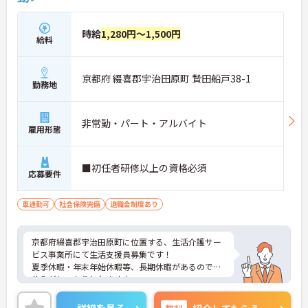
時給
1,280円～1,500円
給料
京都府 綴喜郡宇治田原町 贄田船戸38-1
勤務地
非常勤・パート・アルバイト
雇用形態
■初任者研修以上の資格必須
応募要件
車通勤可
社会保険完備
退職金制度あり
京都府綴喜郡宇治田原町に位置する、生活介護サー
ビス事業所にて生活支援員募集です！
夏季休暇・年末年始休暇等、長期休暇があるのでお
休みがしっかりとれます♪
さらに、マイカー通勤可能なので通勤らくらくです
◎