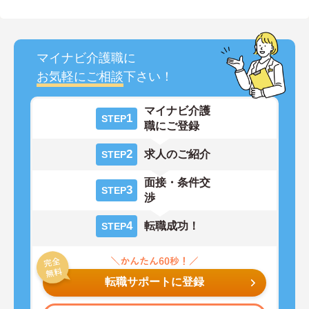
マイナビ介護職に
お気軽にご相談
下さい！
マイナビ介護
1
STEP
職にご登録
2
求人のご紹介
STEP
面接・条件交
3
STEP
渉
4
転職成功！
STEP
転職サポートに登録