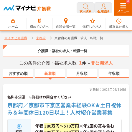
0
0
求人検索
会員登録
メニュー
ホーム
初めての方へ
面談会場一覧
保存した求人
最近見た求人
マイナビ介護職
京都府
京都府の介護職・求人・転職一覧
介護職・福祉の求人・転職一覧
1
この条件の介護・福祉求人数
非公開求人
件 ＋
おすすめ順
新着順
月収順
年収順
更新日：2026年06月16日
名称非公開 ※詳細はお問合せください
京都府／京都市下京区営業未経験OK★土日祝休
み＆年間休日120日以上！人材紹介営業募集
年収
380万円～570万円
※年2回の賞与含む
給料