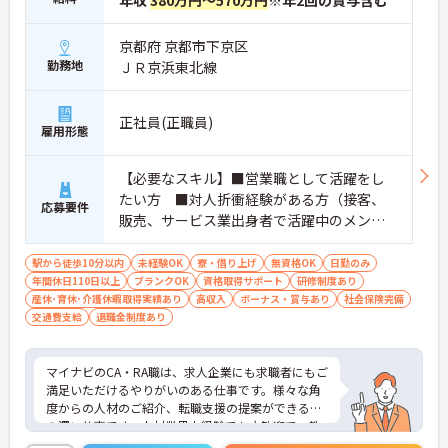
年収
380万円～570万円
※年2回の賞与含む
京都府 京都市下京区
勤務地
ＪＲ京浜東北線
正社員(正職員)
雇用形態
【必要なスキル】■営業職として活躍をし
たい方 ■対人折衝経験がある方（接客、
応募要件
販売、サービス業出身者で活躍中のメンバ
ー多数） ■対人感受性が鋭く、チームを
成功に導くためにメンバーに情熱的に働き
駅から徒歩10分以内
未経験OK
寮・借り上げ
無資格OK
日勤のみ
年間休日110日以上
かけられる方 【求められる人物像】■指示
ブランクOK
資格取得サポート
研修制度あり
産休･育休･介護休暇取得実績あり
高収入
ボーナス・賞与あり
社会保険完備
待ちではなく、自分で考え抜き、それを行
交通費支給
退職金制度あり
動に移せる方■物事を柔軟に受け入れられ
る方■目的意識が高い方
マイナビのCA・RA職は、求人企業にも求職者にもご
満足いただけるやりがいのある仕事です。様々な角
度からの人材のご紹介、転職支援の提案ができる奥
の深い仕事です。人材業界未経験でも大歓迎で、教
育体制や末永く働ける福利厚生も充実しています！