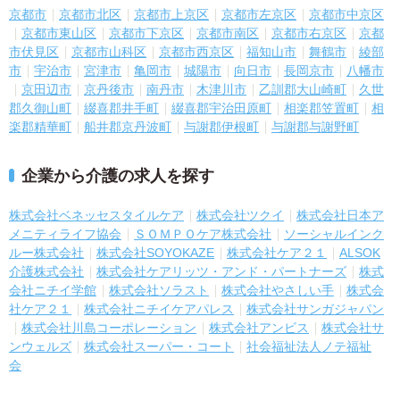
京都市
京都市北区
京都市上京区
京都市左京区
京都市中京区
京都市東山区
京都市下京区
京都市南区
京都市右京区
京都
市伏見区
京都市山科区
京都市西京区
福知山市
舞鶴市
綾部
市
宇治市
宮津市
亀岡市
城陽市
向日市
長岡京市
八幡市
京田辺市
京丹後市
南丹市
木津川市
乙訓郡大山崎町
久世
郡久御山町
綴喜郡井手町
綴喜郡宇治田原町
相楽郡笠置町
相
楽郡精華町
船井郡京丹波町
与謝郡伊根町
与謝郡与謝野町
企業から介護の求人を探す
株式会社ベネッセスタイルケア
株式会社ツクイ
株式会社日本ア
メニティライフ協会
ＳＯＭＰＯケア株式会社
ソーシャルインク
ルー株式会社
株式会社SOYOKAZE
株式会社ケア２１
ALSOK
介護株式会社
株式会社ケアリッツ・アンド・パートナーズ
株式
会社ニチイ学館
株式会社ソラスト
株式会社やさしい手
株式会
社ケア２１
株式会社ニチイケアパレス
株式会社サンガジャパン
株式会社川島コーポレーション
株式会社アンビス
株式会社サ
ンウェルズ
株式会社スーパー・コート
社会福祉法人ノテ福祉
会