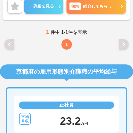
2020年の新卒から20代、30代の社員と幅広い年齢
詳細を見る
無料
紹介してもらう
層のメンバーが活躍、また、中途入社の社員も多
く、情報の共有や相談など気軽にできる環境があり
ます。営業での成約が出れば皆が祝福してくれる和
気藹々とした雰囲気も魅力です。ご興味ある方に
は、面接対策ポイントなど、さらに詳細をお話しい
1
件中 1-1件を表示
たしますのでお気軽にご相談ください！
1
京都府の雇用形態別介護職の平均給与
正社員
23.2
万円