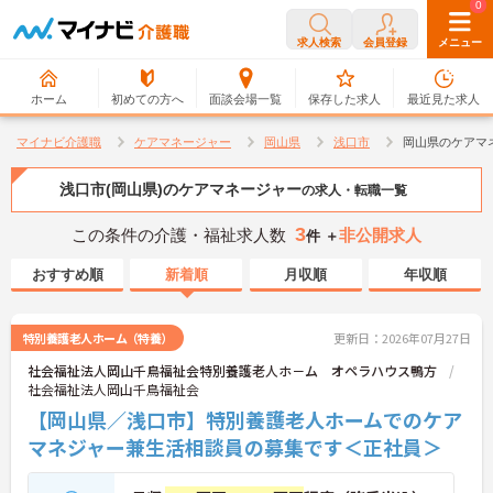
0
0
求人検索
会員登録
メニュー
ホーム
初めての方へ
面談会場一覧
保存した求人
最近見た求人
マイナビ介護職
ケアマネージャー
岡山県
浅口市
岡山県のケアマ
浅口市(岡山県)のケアマネージャー
の求人・転職一覧
3
この条件の介護・福祉求人数
非公開求人
件 ＋
おすすめ順
新着順
月収順
年収順
特別養護老人ホーム（特養）
更新日：2026年07月27日
社会福祉法人岡山千鳥福祉会特別養護老人ホ－ム オペラハウス鴨方
社会福祉法人岡山千鳥福祉会
【岡山県／浅口市】特別養護老人ホームでのケア
マネジャー兼生活相談員の募集です＜正社員＞