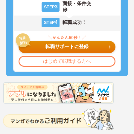
面接・条件交
3
STEP
渉
4
転職成功！
STEP
転職サポートに登録
はじめて転職する方へ