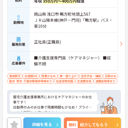
給料
年収
350万円～400万円
程度
岡山県 浅口市 鴨方町地頭上567
ＪＲ山陽本線(神戸－門司)「鴨方駅」バス・
勤務地
車10分
正社員(正職員)
雇用形態
■介護支援専門員（ケアマネジャー） ■経
応募要件
験不問
車通勤可
未経験OK
残業少なめ
寮・借り上げ
住宅手当・補助
日勤のみ
産休･育休･介護休暇取得実績あり
社会保険完備
交通費支給
退職金制度あり
居宅介護支援事業所におけるケアマネジャーのお仕
事です！
日勤帯のみのお仕事で残業時間も少なめ！プライベ
ートな時間も大切にできます。
ご興味ある方には、面接対策ポイントなど、さらに
詳細をお話しいたしますのでお気軽にご相談くださ
詳細を見る
無料
紹介してもらう
い！