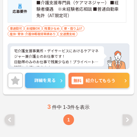
■介護支援専門員（ケアマネジャー） ■経
験者優遇 ※未経験者応相談 ■普通自動車
応募要件
免許（AT限定可）
車通勤可
未経験OK
残業少なめ
寮・借り上げ
産休･育休･介護休暇取得実績あり
交通費支給
宅介護支援事業所・デイサービスにおけるケアマネ
ジャー兼介護士のお仕事です！
日勤帯のみのお仕事で残業少なめ！プライベートな
時間も大切にできます。
単身用・世帯用住宅を完備しているので遠方の方も
安心してお仕事を始められます。
詳細を見る
無料
紹介してもらう
ご興味ある方には、面接対策ポイントなど、さらに
詳細をお話しいたしますのでお気軽にご相談くださ
い！
3
件中 1-3件を表示
1