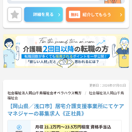
ご興味ある方には、面接対策ポイントなど、さらに
詳細をお話しいたしますのでお気軽にご相談くださ
詳細を見る
無料
紹介してもらう
い！
更新日：2026年07月01日
社会福祉法人岡山千鳥福祉会オペラハウス鴨方
社会福祉法人岡山千鳥
福祉会
【岡山県／浅口市】居宅介護支援事業所にてケア
マネジャーの募集求人《正社員》
月収
21.2万円～23.5万円
程度 資格手当込