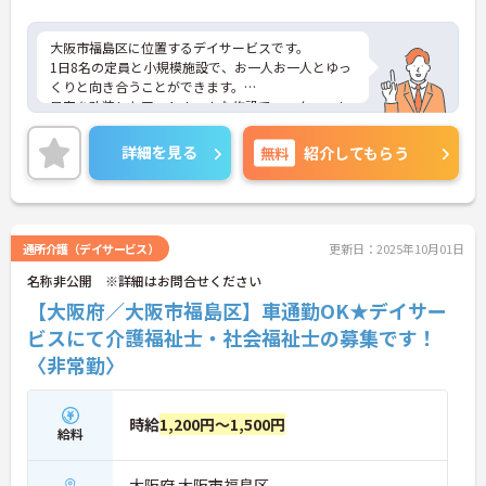
大阪市福島区に位置するデイサービスです。
1日8名の定員と小規模施設で、お一人お一人とゆっ
くりと向き合うことができます。
民家を改装したアットホームな施設で、スタッフも
過ごしやすい環境です。
ご興味のある方には、面接対策ポイントなど、さら
詳細を見る
無料
紹介してもらう
に詳細をお話しいたしますのでお気軽にご相談くだ
さい！
通所介護（デイサービス）
更新日：2025年10月01日
名称非公開 ※詳細はお問合せください
【大阪府／大阪市福島区】車通勤OK★デイサー
ビスにて介護福祉士・社会福祉士の募集です！
〈非常勤〉
時給
1,200円～1,500円
給料
大阪府 大阪市福島区