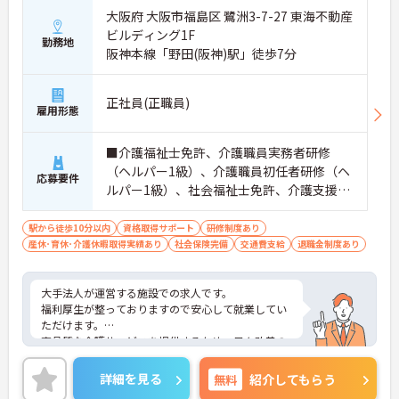
大阪府 大阪市福島区 鷺洲3-7-27 東海不動産
ビルディング1F
勤務地
阪神本線「野田(阪神)駅」徒歩7分
正社員(正職員)
雇用形態
■介護福祉士免許、介護職員実務者研修
（ヘルパー1級）、介護職員初任者研修（ヘ
応募要件
ルパー1級）、社会福祉士免許、介護支援専
門員免許 ■普通自動車免許（ＡＴ限定可）
駅から徒歩10分以内
資格取得サポート
研修制度あり
産休･育休･介護休暇取得実績あり
社会保険完備
交通費支給
退職金制度あり
大手法人が運営する施設での求人です。
福利厚生が整っておりますので安心して就業してい
ただけます。
高品質な介護サービスを提供するため、日々改善の
努力を行っています。お客様はもちろんスタッフも
安全で安心して働ける環境が整っています。
詳細を見る
無料
紹介してもらう
ご興味のある方は是非お気軽にお問い合わせくださ