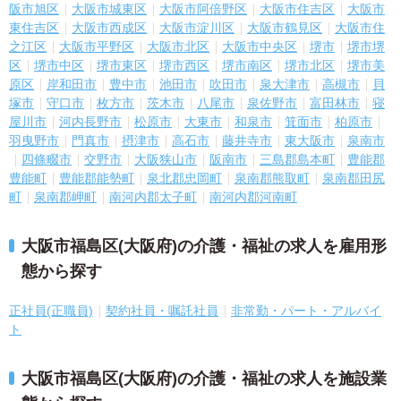
阪市旭区
大阪市城東区
大阪市阿倍野区
大阪市住吉区
大阪市
東住吉区
大阪市西成区
大阪市淀川区
大阪市鶴見区
大阪市住
之江区
大阪市平野区
大阪市北区
大阪市中央区
堺市
堺市堺
区
堺市中区
堺市東区
堺市西区
堺市南区
堺市北区
堺市美
原区
岸和田市
豊中市
池田市
吹田市
泉大津市
高槻市
貝
塚市
守口市
枚方市
茨木市
八尾市
泉佐野市
富田林市
寝
屋川市
河内長野市
松原市
大東市
和泉市
箕面市
柏原市
羽曳野市
門真市
摂津市
高石市
藤井寺市
東大阪市
泉南市
四條畷市
交野市
大阪狭山市
阪南市
三島郡島本町
豊能郡
豊能町
豊能郡能勢町
泉北郡忠岡町
泉南郡熊取町
泉南郡田尻
町
泉南郡岬町
南河内郡太子町
南河内郡河南町
大阪市福島区(大阪府)の介護・福祉の求人を雇用形
態から探す
正社員(正職員)
契約社員・嘱託社員
非常勤・パート・アルバイ
ト
大阪市福島区(大阪府)の介護・福祉の求人を施設業