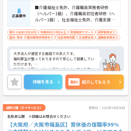
■介護福祉士免許、介護職員実務者研修
（ヘルパー1級）、介護職員初任者研修（ヘ
応募要件
ルパー1級）、社会福祉士免許、介護支援専
門員免許 ■普通自動車免許（ＡＴ限定可）
駅から徒歩10分以内
年間休日110日以上
資格取得サポート
研修制度あり
産休･育休･介護休暇取得実績あり
社会保険完備
交通費支給
退職金制度あり
大手法人が運営する施設での求人です。
福利厚生が整っておりますので安心して就業してい
ただけます。
高品質な介護サービスを提供するため、日々改善の
努力を行っています。お客様はもちろんスタッフも
安全で安心して働ける環境が整っています。
詳細を見る
無料
紹介してもらう
ご興味のある方は是非お気軽にお問い合わせくださ
い。
通所介護（デイサービス）
更新日：2026年04月06日
名称非公開 ※詳細はお問合せください
【大阪府／大阪市福島区】育休後の復職率99%