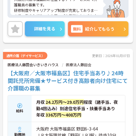
護職員の募集です。
研修制度やキャリアアップ制度が充実しております
ので、働きながらスキルアップを目指したい方にお
すすめです！
また、未経験でこれから介護にチャレンジしたい方
詳細を見る
無料
紹介してもらう
も大歓迎です！
ご興味のある方には、面接対策ポイントなど、さら
に詳細をお話しいたしますので、お気軽にご相談く
ださい。
通所介護（デイサービス）
更新日：2026年01月07日
医療法人藤田会いきいきハウス
医療法人藤田会
【大阪府／大阪市福島区】住宅手当あり♪24時
間託児所完備★サービス付き高齢者向け住宅にて
介護職の募集
月収
24.2万円～29.0万円
程度（諸手当、夜
勤4回込み）別途住宅手当・扶養手当あり
給料
年収
336万円～408万円
大阪府 大阪市福島区 野田6-3-64
勤務地
ＪＲ大阪環状線「野田(ＪＲ)駅」徒歩10分