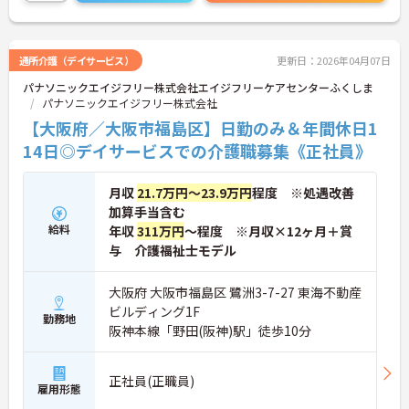
い。
通所介護（デイサービス）
更新日：2026年04月07日
パナソニックエイジフリー株式会社エイジフリーケアセンターふくしま
パナソニックエイジフリー株式会社
【大阪府／大阪市福島区】日勤のみ＆年間休日1
14日◎デイサービスでの介護職募集《正社員》
月収
21.7万円～23.9万円
程度 ※処遇改善
加算手当含む
給料
年収
311万円
～程度 ※月収×12ヶ月＋賞
与 介護福祉士モデル
大阪府 大阪市福島区 鷺洲3-7-27 東海不動産
ビルディング1F
勤務地
阪神本線「野田(阪神)駅」徒歩10分
正社員(正職員)
雇用形態