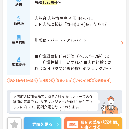
時給
1,750円
～
給料
大阪府 大阪市福島区 玉川4-6-11
勤務地
ＪＲ大阪環状線「野田(ＪＲ)駅」徒歩4分
非常勤・パート・アルバイト
雇用形態
■介護職員初任者研修（ヘルパー2級）以
上、介護福祉士 いずれか ■実務経験：あ
応募要件
れば尚可（訪問介護経験）※ブランクがあ
る方も相談可能
駅から徒歩10分以内
未経験OK
残業少なめ
ブランクOK
交通費支給
大阪府大阪市福島区にある介護支援センターでの介
護職の募集です。ケアマネジャーが作成したケアプ
ランに沿って、訪問介護を行っております。
勤務日数・勤務時間ともに相談ができるので、家庭
との両立がしやすく、無理なく働くことができま
最新の募集状況を問
す。ご利用者と接する機会が多いため、ありがとう
詳細を見る
無料
い合わせる
の声を直接聞くことができるやりがいのあるお仕事