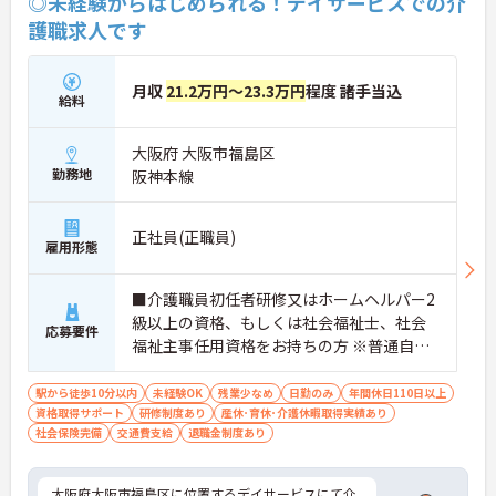
◎未経験からはじめられる！デイサービスでの介
護職求人です
月収
21.2万円～23.3万円
程度 諸手当込
給料
大阪府 大阪市福島区
勤務地
阪神本線
正社員(正職員)
雇用形態
■介護職員初任者研修又はホームヘルパー2
級以上の資格、もしくは社会福祉士、社会
応募要件
福祉主事任用資格をお持ちの方 ※普通自動
車運転免許必須（AT可） ※未経験の方も相
談可能
駅から徒歩10分以内
未経験OK
残業少なめ
日勤のみ
年間休日110日以上
資格取得サポート
研修制度あり
産休･育休･介護休暇取得実績あり
社会保険完備
交通費支給
退職金制度あり
大阪府大阪市福島区に位置するデイサービスにて介