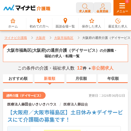
0
0
求人検索
会員登録
メニュー
ホーム
初めての方へ
面談会場一覧
保存した求人
最近見た求人
マイナビ介護職
大阪府
大阪市福島区
大阪府の通所介護（デイサービス
大阪市福島区(大阪府)の通所介護（デイサービス）
の介護職・
福祉の求人・転職一覧
12
この条件の介護・福祉求人数
非公開求人
件 ＋
おすすめ順
新着順
月収順
年収順
通所介護（デイサービス）
更新日：2026年06月02日
医療法人藤田会いきいきハウス
医療法人藤田会
【大阪府／大阪市福島区】土日休み★デイサービ
スにて介護職の募集です！