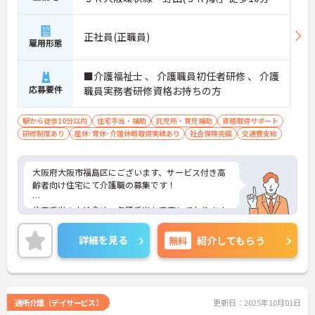
正社員(正職員)
雇用形態
■介護福祉士 、 介護職員初任者研修 、 介護
応募要件
職員実務者研修資格お持ちの方
駅から徒歩10分以内
住宅手当・補助
託児所・育児補助
資格取得サポート
研修制度あり
産休･育休･介護休暇取得実績あり
社会保険完備
交通費支給
大阪府大阪市福島区にございます、サービス付き高
齢者向け住宅にて介護職の募集です！
住宅手当の支給含め、各種手当も充実しております
ので、長期的な就業をしやすい環境です。
詳細を見る
無料
紹介してもらう
また、24時間託児所も完備されているため、子育て
中の方も安心してご就業頂けます。
ご興味のある方は、マイナビ介護職までお問い合わ
せください。
通所介護（デイサービス）
更新日：2025年10月01日