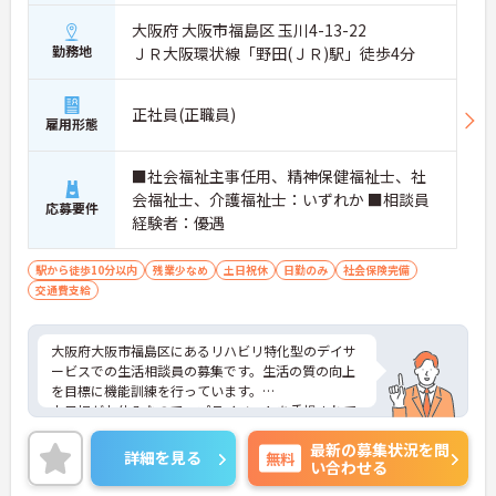
大阪府 大阪市福島区 玉川4-13-22
勤務地
ＪＲ大阪環状線「野田(ＪＲ)駅」徒歩4分
正社員(正職員)
雇用形態
■社会福祉主事任用、精神保健福祉士、社
会福祉士、介護福祉士：いずれか ■相談員
応募要件
経験者：優遇
駅から徒歩10分以内
残業少なめ
土日祝休
日勤のみ
社会保険完備
交通費支給
大阪府大阪市福島区にあるリハビリ特化型のデイサ
ービスでの生活相談員の募集です。生活の質の向上
を目標に機能訓練を行っています。
土日祝がお休みなので、プライベートを重視されて
いる方にもおすすめです。ご利用者と接する機会が
最新の募集状況を問
多いため、ありがとうの声を直接聞くことができる
詳細を見る
無料
い合わせる
やりがいのあるお仕事です。
ご興味のある方には、面接対策ポイントなど、さら