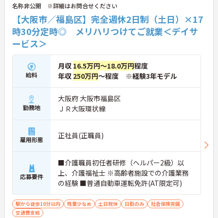
名称非公開 ※詳細はお問合せください
【大阪市／福島区】完全週休2日制（土日）×17
時30分定時◎ メリハリつけてご就業＜デイサ
ービス＞
月収
16.5万円～18.0万円
程度
給料
年収
250万円
～程度 ※経験3年モデル
大阪府 大阪市福島区
勤務地
ＪＲ大阪環状線
正社員(正職員)
雇用形態
■介護職員初任者研修（ヘルパー2級）以
上、介護福祉士 ※高齢者施設での介護業務
応募要件
の経験 ■普通自動車運転免許(AT限定可)
駅から徒歩10分以内
残業少なめ
土日祝休
日勤のみ
社会保険完備
交通費支給