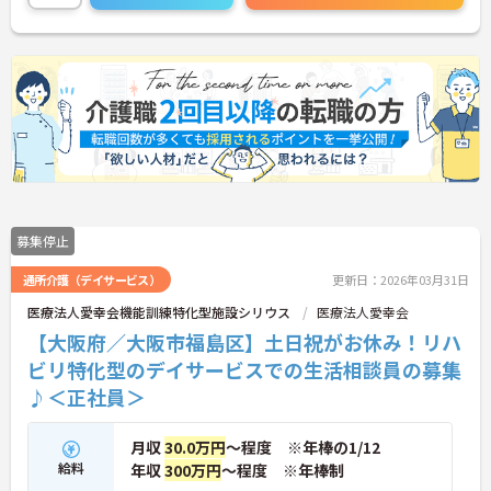
です。
ご興味のある方には、面接対策ポイントなど、さら
に詳細をお話しいたしますのでお気軽にご相談くだ
さい！
募集停止
通所介護（デイサービス）
更新日：2026年03月31日
医療法人愛幸会機能訓練特化型施設シリウス
医療法人愛幸会
【大阪府／大阪市福島区】土日祝がお休み！リハ
ビリ特化型のデイサービスでの生活相談員の募集
♪＜正社員＞
月収
30.0万円
～程度 ※年棒の1/12
給料
年収
300万円
～程度 ※年棒制