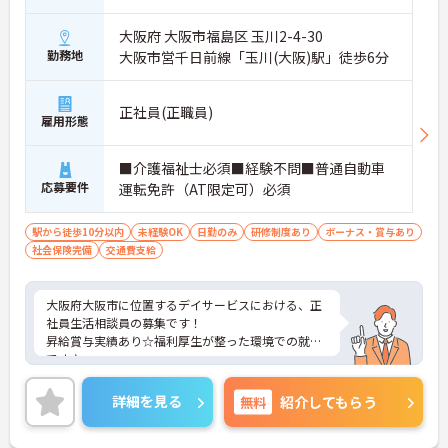
大阪府 大阪市福島区 玉川2-4-30
勤務地
大阪市営千日前線「玉川(大阪)駅」徒歩6分
正社員(正職員)
雇用形態
■介護福祉士必須■経験不問■普通自動車
応募要件
運転免許（AT限定可）必須
駅から徒歩10分以内
未経験OK
日勤のみ
研修制度あり
ボーナス・賞与あり
社会保険完備
交通費支給
大阪府大阪市に位置するデイサービスにおける、正
社員生活相談員の募集です！
昇給賞与実績あり☆福利厚生が整った環境での就業
です♪
ご興味ある方には、面接対策ポイントなど、さらに
詳細をお話しいたしますのでお気軽にご相談くださ
詳細を見る
無料
紹介してもらう
い。