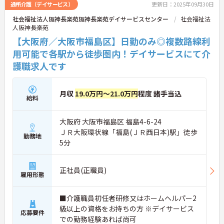
通所介護（デイサービス）
更新日：2025年09月30日
社会福祉法人阪神長楽苑阪神長楽苑デイサービスセンター
社会福祉法
人阪神長楽苑
【大阪府／大阪市福島区】日勤のみ◎複数路線利
用可能で各駅から徒歩圏内！デイサービスにて介
護職求人です
月収
19.0万円～21.0万円
程度 諸手当込
給料
大阪府 大阪市福島区 福島4-6-24
ＪＲ大阪環状線「福島(ＪＲ西日本)駅」徒歩
勤務地
5分
正社員(正職員)
雇用形態
■介護職員初任者研修又はホームヘルパー2
級以上の資格をお持ちの方 ※デイサービス
応募要件
での勤務経験あれば尚可