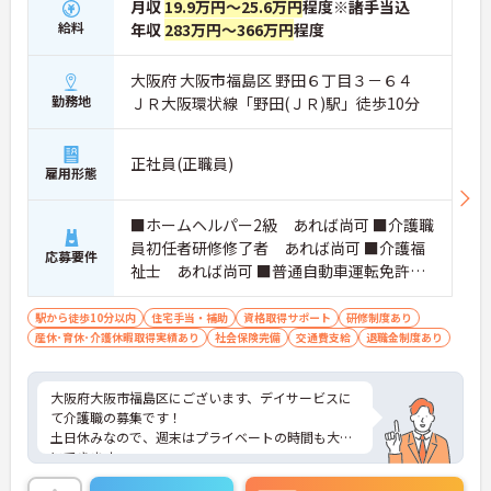
月収
19.9万円～25.6万円
程度※諸手当込
給料
年収
283万円～366万円
程度
大阪府 大阪市福島区 野田６丁目３－６４
勤務地
ＪＲ大阪環状線「野田(ＪＲ)駅」徒歩10分
正社員(正職員)
雇用形態
■ホームヘルパー2級 あれば尚可 ■介護職
員初任者研修修了者 あれば尚可 ■介護福
応募要件
祉士 あれば尚可 ■普通自動車運転免許
あれば尚可（ＡＴ限定可）
駅から徒歩10分以内
住宅手当・補助
資格取得サポート
研修制度あり
産休･育休･介護休暇取得実績あり
社会保険完備
交通費支給
退職金制度あり
大阪府大阪市福島区にございます、デイサービスに
て介護職の募集です！
土日休みなので、週末はプライベートの時間も大切
にできます。
ご興味のある方は、マイナビ介護職までお問い合わ