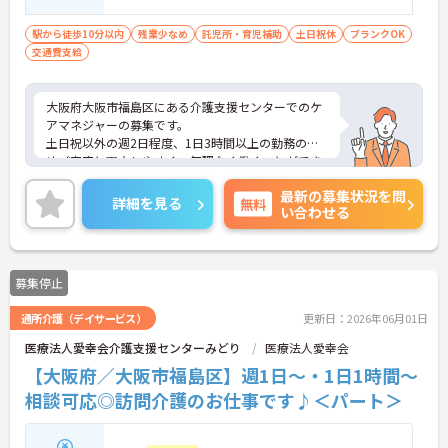
駅から徒歩10分以内
残業少なめ
託児所・育児補助
土日祝休
ブランクOK
交通費支給
大阪府大阪市福島区にある介護支援センターでのケ
アマネジャーの募集です。
土日祝以外の週2日程度、1日3時間以上の勤務のた
めご家庭と両立しやすく、無理なく働くことができ
ます。
最新の募集状況を問
ご興味のある方には、面接対策ポイントなど、さら
詳細を見る
無料
い合わせる
に詳細をお話しいたしますのでお気軽にご相談くだ
さい！
募集停止
通所介護（デイサービス）
更新日：2026年06月01日
医療法人愛幸会介護支援センターみどり
医療法人愛幸会
【大阪府／大阪市福島区】週1日～・1日1時間～
相談可応◎訪問介護のお仕事です♪＜パート＞