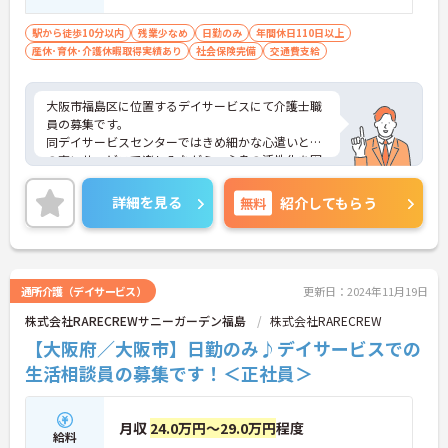
駅から徒歩10分以内
残業少なめ
日勤のみ
年間休日110日以上
産休･育休･介護休暇取得実績あり
社会保険完備
交通費支給
大阪市福島区に位置するデイサービスにて介護士職
員の募集です。
同デイサービスセンターではきめ細かな心遣いと質
の高いサ－ビスで楽しみながら、心身の活性化を図
り、我が家のように寛げる“憩いの場”をお届けして
おります。
詳細を見る
無料
紹介してもらう
ご興味のある方には、面接対策ポイントなど、さら
に詳細をお話しいたしますので、お気軽にご相談く
ださい。
通所介護（デイサービス）
更新日：2024年11月19日
株式会社RARECREWサニーガーデン福島
株式会社RARECREW
【大阪府／大阪市】日勤のみ♪デイサービスでの
生活相談員の募集です！＜正社員＞
月収
24.0万円～29.0万円
程度
給料