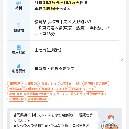
月収
16.2万円～16.7万円
程度
給料
年収
249万円
～程度
静岡県 浜松市中央区 入野町753
ＪＲ東海道本線(東京－熱海)「浜松駅」バ
勤務地
ス・車15分
正社員(正職員)
雇用形態
■資格・経験不要です
応募要件
車通勤可
未経験OK
残業少なめ
住宅手当・補助
託児所・育児補助
無資格OK
日勤のみ
年間休日110日以上
資格取得サポート
産休･育休･介護休暇取得実績あり
ボーナス・賞与あり
社会保険完備
交通費支給
退職金制度あり
静岡県浜松市中央区にある急性期病院にて看護助手
の求人です
日勤帯のみの勤務で日・祝固定休暇！ご家庭をお持