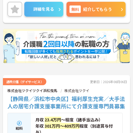
詳細を見る
無料
紹介してもらう
通所介護（デイサービス）
更新日：2026年08月06日
株式会社ツクイツクイ浜松曳馬
株式会社ツクイ
【静岡県／浜松市中央区】福利厚生充実／大手法
人の居宅介護支援事業所にて介護支援専門員募集
月収
23.4万円
～程度（諸手当込み）
年収
301万円～409万円
程度（別途賞与付
給料
与）