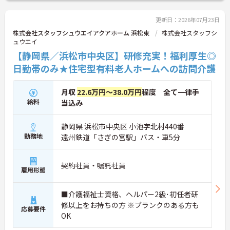
など、さらに詳細をお話しいたしますのでお気軽に
ご相談ください！
更新日：2026年07月23日
株式会社スタッフシュウエイアクアホーム 浜松東
株式会社スタッフシ
ュウエイ
【静岡県／浜松市中央区】研修充実！福利厚生◎
日勤帯のみ★住宅型有料老人ホームへの訪問介護
月収
22.6万円～38.0万円
程度 全て一律手
給料
当込み
静岡県 浜松市中央区 小池字北村440番
勤務地
遠州鉄道「さぎの宮駅」バス・車5分
契約社員・嘱託社員
雇用形態
■介護福祉士資格、ヘルパー2級･初任者研
修以上をお持ちの方 ※ブランクのある方も
応募要件
OK