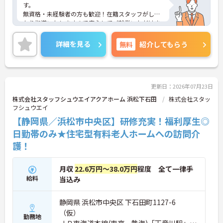
す。
無資格・未経験者の方も歓迎！在籍スタッフがしっ
かり指導いたしますので安心してご就業いただけま
す！
施設の見学からも可能です◎
詳細を見る
無料
紹介してもらう
ご興味をお持ちの方はお気軽にお問合せ下さい。
更新日：2026年07月23日
株式会社スタッフシュウエイアクアホーム 浜松下石田
株式会社スタッ
フシュウエイ
【静岡県／浜松市中央区】研修充実！福利厚生◎
日勤帯のみ★住宅型有料老人ホームへの訪問介
護！
月収
22.6万円～38.0万円
程度 全て一律手
給料
当込み
静岡県 浜松市中央区 下石田町1127-6
（仮）
勤務地