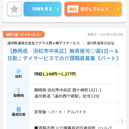
境での就業です♪
詳細を見る
無料
紹介してもらう
ご興味ある方には、面接対策ポイントなど、さらに
詳細をお話しいたしますのでお気軽にご相談くださ
い。
通所介護（デイサービス）
更新日：2026年07月10日
遠州鉄道株式会社ラクラス西ヶ崎デイサービス
遠州鉄道株式会社
【静岡県／浜松市中央区】無資格可◎週3日～＆
日勤♪デイサービスでの介護職員募集《パート》
時給
1,140円～1,277円
給料
静岡県 浜松市中央区 西ケ崎町1421-1
勤務地
遠州鉄道「遠州西ケ崎駅」徒歩13分
非常勤・パート・アルバイト
雇用形態
■資格不問 ※介護職員初任者研修（ヘルパ