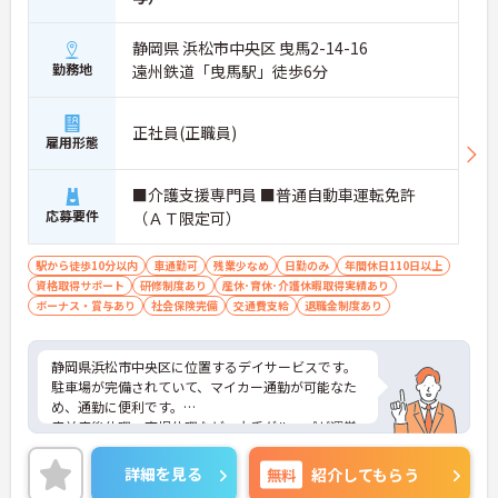
静岡県 浜松市中央区 曳馬2-14-16
勤務地
遠州鉄道「曳馬駅」徒歩6分
正社員(正職員)
雇用形態
■介護支援専門員 ■普通自動車運転免許
応募要件
（ＡＴ限定可）
駅から徒歩10分以内
車通勤可
残業少なめ
日勤のみ
年間休日110日以上
資格取得サポート
研修制度あり
産休･育休･介護休暇取得実績あり
ボーナス・賞与あり
社会保険完備
交通費支給
退職金制度あり
静岡県浜松市中央区に位置するデイサービスです。
駐車場が完備されていて、マイカー通勤が可能なた
め、通勤に便利です。
産前産後休暇、育児休暇など、大手グループが運営
する施設のため、福利厚生も非常に充実しておりま
す！
詳細を見る
無料
紹介してもらう
未経験の方でも丁寧に指導・研修制度も整っており