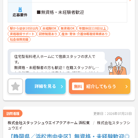
■無資格・未経験者歓迎
応募要件
駅から徒歩10分以内
未経験OK
無資格OK
年間休日110日以上
資格取得サポート
研修制度あり
産休･育休･介護休暇取得実績あり
社会保険完備
住宅型有料老人ホームにて宿直スタッフの求人で
す。
無資格・未経験者の方も歓迎！在籍スタッフがしっ
かり指導いたしますので安心してご就業いただけま
す！
施設の見学からも可能です◎
詳細を見る
無料
紹介してもらう
ご興味をお持ちの方はお気軽にお問合せ下さい。
訪問看護
更新日：2026年07月23日
株式会社スタッフシュウエイアクアホーム 浜松東
株式会社スタッフシ
ュウエイ
【静岡県／浜松市中央区】無資格・未経験歓迎◎