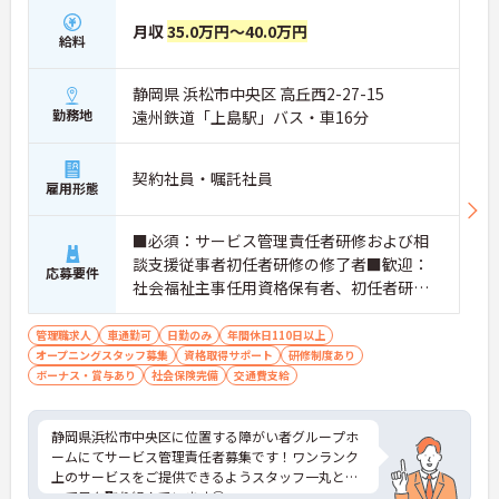
月収
35.0万円～40.0万円
給料
静岡県 浜松市中央区 高丘西2-27-15
勤務地
遠州鉄道「上島駅」バス・車16分
契約社員・嘱託社員
雇用形態
■必須：サービス管理責任者研修および相
談支援従事者初任者研修の修了者■歓迎：
応募要件
社会福祉主事任用資格保有者、初任者研修
（旧ヘルパー2級）、サービス管理責任者の
業務経験
管理職求人
車通勤可
日勤のみ
年間休日110日以上
オープニングスタッフ募集
資格取得サポート
研修制度あり
ボーナス・賞与あり
社会保険完備
交通費支給
静岡県浜松市中央区に位置する障がい者グループホ
ームにてサービス管理責任者募集です！ワンランク
上のサービスをご提供できるようスタッフ一丸とな
って日々取り組んでいます◎