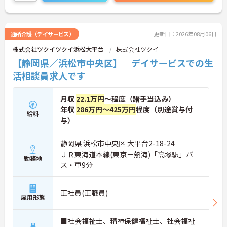
ますので安心して働ける環境です。
ご興味をお持ちの方には、詳細の情報や面接のポイ
ントをお伝えしますのでお気軽にお問い合わせくだ
さい。
通所介護（デイサービス）
更新日：2026年08月06日
株式会社ツクイツクイ浜松大平台
株式会社ツクイ
【静岡県／浜松市中央区】 デイサービスでの生
活相談員求人です
月収
22.1万円
～程度（諸手当込み）
年収
286万円～425万円
程度（別途賞与付
給料
与）
静岡県 浜松市中央区 大平台2-18-24
ＪＲ東海道本線(東京－熱海)「高塚駅」バ
勤務地
ス・車9分
正社員(正職員)
雇用形態
■社会福祉士、精神保健福祉士、社会福祉