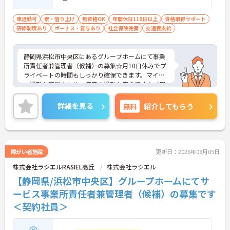
車通勤可
寮・借り上げ
無資格OK
年間休日110日以上
資格取得サポート
研修制度あり
ボーナス・賞与あり
社会保険完備
交通費支給
静岡県浜松市中央区にあるグループホームにて事業
所責任者兼管理者（候補）の募集☆月10日休みでプ
ライベートの時間もしっかり確保できます。マイカ
ー通勤も可能なため、毎日の通勤も安心です♪ご興
味のある方には、面接対策ポイントなど、さらに詳
細をご案内しますのでお気軽にご相談ください！
詳細を見る
無料
紹介してもらう
障がい者施設
更新日：2026年08月05日
株式会社ラシエルRASIEL高丘
株式会社ラシエル
【静岡県/浜松市中央区】グループホームにてサ
ービス事業所責任者兼管理者（候補）の募集です
＜契約社員＞