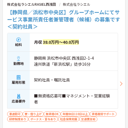
株式会社ラシエルRASIEL西浅田
株式会社ラシエル
【静岡県／浜松市中央区】グループホームにてサ
ービス事業所責任者兼管理者（候補）の募集です
＜契約社員＞
月収
38.0万円～40.0万円
給料
静岡県 浜松市中央区 西浅田2-1-4
勤務地
遠州鉄道「新浜松駅」徒歩16分
契約社員・嘱託社員
雇用形態
■無資格応募可■マネジメント・営業経験
応募要件
者
車通勤可
寮・借り上げ
無資格OK
年間休日110日以上
資格取得サポート
研修制度あり
ボーナス・賞与あり
社会保険完備
交通費支給