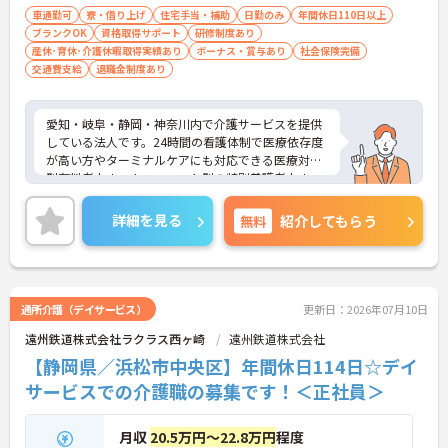
車通勤可
寮・借り上げ
住宅手当・補助
日勤のみ
年間休日110日以上
ブランクOK
資格取得サポート
研修制度あり
産休･育休･介護休暇取得実績あり
ボーナス・賞与あり
社会保険完備
交通費支給
退職金制度あり
愛知・岐阜・静岡・神奈川内で介護サービスを提供
している法人です。24時間の看護体制で医療依存度
が高い方やターミナルケアにも対応できる医療対応
型有料老人ホーム、ユニット型の特別養護老人ホー
ムを運営しています。利用者様とスタッフとの距離
も近く、一人ひとりに寄り添ったケアが実現できま
詳細を見る
無料
紹介してもらう
す。福利厚生も整っており長く安心してご就業でき
る環境です。ご興味ある方には、面接対策ポイント
など、さらに詳細をお話しいたしますのでお気軽に
ご相談ください！
通所介護（デイサービス）
更新日：2026年07月10日
遠州鉄道株式会社ラクラス西ヶ崎
遠州鉄道株式会社
【静岡県／浜松市中央区】年間休日114日☆デイ
サービスでの介護職の募集です！＜正社員＞
月収
20.5万円～22.8万円
程度