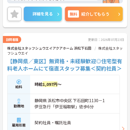
ちの方にもおすすめの求人です！
残業時間も少なく、プライベートの時間もたっぷり
です！
詳細を見る
無料
紹介してもらう
ご興味をお持ちの方はお気軽にお問合せ下さい。
訪問看護
更新日：2026年07月23日
株式会社スタッフシュウエイアクアホーム 浜松下石田
株式会社スタッ
フシュウエイ
【静岡県／東区】無資格・未経験歓迎◎住宅型有
料老人ホームにて宿直スタッフ募集＜契約社員＞
時給
1,097円
～
給料
静岡県 浜松市中央区 下石田町1130－1
勤務地
伊豆急行「伊豆稲取駅」徒歩6分
契約社員・嘱託社員
雇用形態