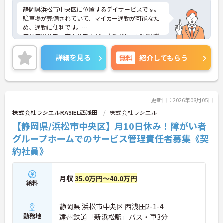
静岡県浜松市中央区に位置するデイサービスです。
駐車場が完備されていて、マイカー通勤が可能なた
め、通勤に便利です。
産前産後休暇、育児休暇など、大手グループが運営
する施設のため、福利厚生も非常に充実しておりま
す！
詳細を見る
無料
紹介してもらう
未経験の方でも丁寧に指導・研修制度も整っており
ますので安心して働ける環境です。
ご興味をお持ちの方には、詳細の情報や面接のポイ
ントをお伝えしますのでお気軽にお問い合わせくだ
さい。
更新日：2026年08月05日
株式会社ラシエルRASIEL西浅田
株式会社ラシエル
【静岡県/浜松市中央区】月10日休み！障がい者
グループホームでのサービス管理責任者募集《契
約社員》
月収
35.0万円～40.0万円
給料
静岡県 浜松市中央区 西浅田2-1-4
勤務地
遠州鉄道「新浜松駅」バス・車3分