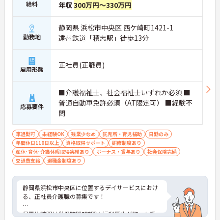
給料
年収
300万円～330万円
静岡県 浜松市中央区 西ケ崎町1421-1
勤務地
遠州鉄道「積志駅」徒歩13分
正社員(正職員)
雇用形態
■介護福祉士、社会福祉士いずれか必須 ■
普通自動車免許必須（AT限定可） ■経験不
応募要件
問
車通勤可
未経験OK
残業少なめ
託児所・育児補助
日勤のみ
年間休日110日以上
資格取得サポート
研修制度あり
産休･育休･介護休暇取得実績あり
ボーナス・賞与あり
社会保険完備
交通費支給
退職金制度あり
静岡県浜松市中央区に位置するデイサービスにおけ
る、正社員介護職の募集です！
月平均時間外労働時間5時間☆福利厚生が整った環