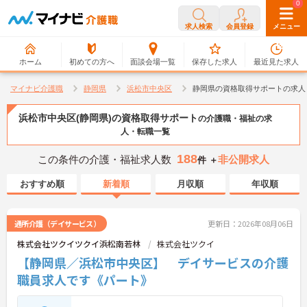
0
0
求人検索
会員登録
メニュー
ホーム
初めての方へ
面談会場一覧
保存した求人
最近見た求人
マイナビ介護職
静岡県
浜松市中央区
静岡県の資格取得サポートの求人
浜松市中央区(静岡県)の資格取得サポート
の介護職・福祉の求
人・転職一覧
188
この条件の介護・福祉求人数
非公開求人
件 ＋
おすすめ順
新着順
月収順
年収順
通所介護（デイサービス）
更新日：2026年08月06日
株式会社ツクイツクイ浜松南若林
株式会社ツクイ
【静岡県／浜松市中央区】 デイサービスの介護
職員求人です《パート》