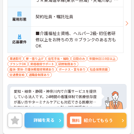
ＪＲ東海道本線(東京－熱海)「天竜川駅」バ
ス・車6分
契約社員・嘱託社員
雇用形態
■介護福祉士資格、ヘルパー2級･初任者研
修以上をお持ちの方 ※ブランクのある方も
応募要件
OK
車通勤可
寮・借り上げ
住宅手当・補助
日勤のみ
年間休日110日以上
ブランクOK
資格取得サポート
研修制度あり
産休･育休･介護休暇取得実績あり
ボーナス・賞与あり
社会保険完備
交通費支給
退職金制度あり
愛知・岐阜・静岡・神奈川内で介護サービスを提供
している法人です。24時間の看護体制で医療依存度
が高い方やターミナルケアにも対応できる医療対応
型有料老人ホーム、ユニット型の特別養護老人ホー
ムを運営しています。利用者様とスタッフとの距離
も近く、一人ひとりに寄り添ったケアが実現できま
詳細を見る
無料
紹介してもらう
す。福利厚生も整っており長く安心してご就業でき
る環境です。ご興味ある方には、面接対策ポイント