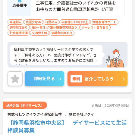
主事任用、介護福祉士のいずれかの資格を
応募要件
お持ちの方■普通自動車運転免許（AT限定
可）
車通勤可
残業少なめ
日勤のみ
年間休日110日以上
資格取得サポート
研修制度あり
産休･育休･介護休暇取得実績あり
ボーナス・賞与あり
社会保険完備
交通費支給
退職金制度あり
福利厚生充実の大手福祉サービス企業での求人で
す！ご興味ある方には、面接対策ポイントなど、さ
らに詳細をお話しいたしますのでお気軽にご相談く
ださい！
詳細を見る
無料
紹介してもらう
通所介護（デイサービス）
更新日：2026年08月06日
株式会社ツクイツクイ浜松南若林
株式会社ツクイ
【静岡県浜松市中央区】 デイサービスにて生活
相談員募集