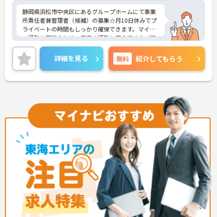
静岡県浜松市中央区にあるグループホームにて事業
所責任者兼管理者（候補）の募集☆月10日休みでプ
ライベートの時間もしっかり確保できます。マイカ
ー通勤も可能なため、毎日の通勤も安心です♪ご興
味のある方には、面接対策ポイントなど、さらに詳
細をご案内しますのでお気軽にご相談ください！
詳細を見る
無料
紹介してもらう