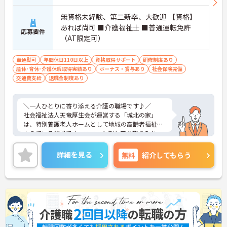
無資格未経験、第二新卒、大歓迎 【資格】
あれば尚可 ■介護福祉士 ■普通運転免許
応募要件
（AT限定可）
車通勤可
年間休日110日以上
資格取得サポート
研修制度あり
産休･育休･介護休暇取得実績あり
ボーナス・賞与あり
社会保険完備
交通費支給
退職金制度あり
＼一人ひとりに寄り添える介護の職場です♪／
社会福祉法人天竜厚生会が運営する「城北の家」
は、特別養護老人ホームとして地域の高齢者福祉を
支えている施設です。ユニット型ケアを取り入れ、
利用者様それぞれの生活リズムや価値観を大切にし
ながら、その方らしい暮らしを支えることを大切に
詳細を見る
無料
紹介してもらう
しています。食事・入浴・排泄などの日常生活の支
援だけでなく、これまでの生活とのつながりも意識
したケアを実践。未経験の方も見習い期間や研修を
通して無理なくスタートできる環境が整っていま
す。勤務日数や時間帯も相談しやすく、家庭やプラ
イベートと両立しながら長く働きたい方にもおすす
めの職場です。