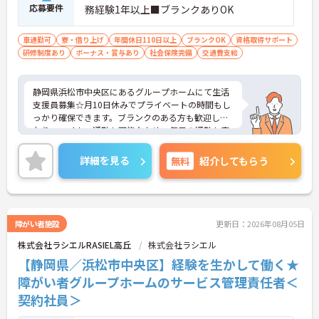
応募要件
務経験1年以上■ブランクありOK
車通勤可
寮・借り上げ
年間休日110日以上
ブランクOK
資格取得サポート
研修制度あり
ボーナス・賞与あり
社会保険完備
交通費支給
静岡県浜松市中央区にあるグループホームにて生活
支援員募集☆月10日休みでプライベートの時間もし
っかり確保できます。ブランクのある方も歓迎して
おり、マイカー通勤も可能なため、毎日の通勤も安
心です♪ご興味のある方には、面接対策ポイントな
ど、さらに詳細をご案内しますのでお気軽にご相談
詳細を見る
無料
紹介してもらう
ください！
障がい者施設
更新日：2026年08月05日
株式会社ラシエルRASIEL高丘
株式会社ラシエル
【静岡県／浜松市中央区】経験を生かして働く★
障がい者グループホームのサービス管理責任者＜
契約社員＞