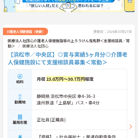
■ 「週3日・1日5時間～」で働きやすい♪
無理なく続けられる勤務環境が整っています。
・週3日以上、1日5時間以上から相談可能
・残業ほぼなしで予定が立てやすい
・平日のみ、土日祝のみなど働き方の相談OK
介護老人保健施設（老健）
更新日：2026年07月27日
→ ライフスタイルに合わせて勤務しやすい職場です
医療法人社団心介護老人保健施設坂の上ろうけん曳馬野＜支援相談員／常
勤＞
医療法人社団心
■ 未経験から介護デビューを応援！
【浜松市／中央区】◎賞与実績5ヶ月分◎介護老
介護が初めての方も安心してスタートできます。
人保健施設にて支援相談員募集＜常勤＞
・未経験者・ブランクのある方も応募可能
・見習い期間があり段階的にスキル習得
・研修制度で基礎から学べる環境
月収
23.0万円～30.7万円
程度
→ 一歩ずつ成長できるサポート体制が整っています
給料
■ 利用者様にしっかり向き合えるケア♪
静岡県 浜松市中央区 幸4-36-3
勤務地
遠州鉄道「上島駅」バス・車4分
流れ作業ではない介護を大切にしています。
・ユニット型ケアを採用
・利用者様ごとの生活スタイルを尊重
正社員(正職員)
・身体状況に応じた入浴設備を完備
雇用形態
→ 一人ひとりに寄り添った支援が実践できます
【資格】 ・社会福祉士 ・普通自動車免許
■ 将来も安心！成長できる環境です