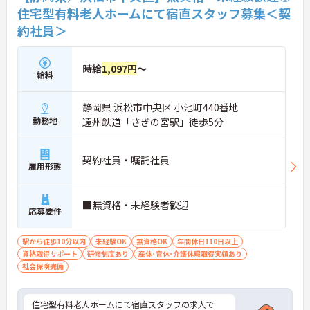
住宅型有料老人ホームにて宿直スタッフ募集＜契
約社員＞
時給
1,097円
～
給料
静岡県 浜松市中央区 小池町440番地
勤務地
遠州鉄道「さぎの宮駅」徒歩5分
契約社員・嘱託社員
雇用形態
■無資格・未経験者歓迎
応募要件
駅から徒歩10分以内
未経験OK
無資格OK
年間休日110日以上
資格取得サポート
研修制度あり
産休･育休･介護休暇取得実績あり
社会保険完備
住宅型有料老人ホームにて宿直スタッフの求人で