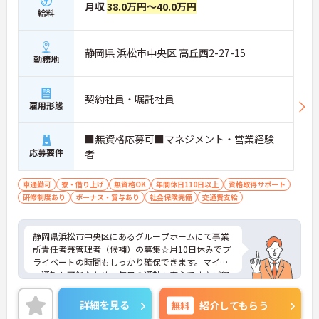
月収
38.0万円～40.0万円
給料
静岡県 浜松市中央区 高丘西2-27-15
勤務地
契約社員・嘱託社員
雇用形態
■無資格応募可■マネジメント・営業経験
応募要件
者
車通勤可
寮・借り上げ
無資格OK
年間休日110日以上
資格取得サポート
研修制度あり
ボーナス・賞与あり
社会保険完備
交通費支給
静岡県浜松市中央区にあるグループホームにて事業
所責任者兼管理者（候補）の募集☆月10日休みでプ
ライベートの時間もしっかり確保できます。マイカ
ー通勤も可能なため、毎日の通勤も安心です♪ご興
味のある方には、面接対策ポイントなど、さらに詳
細をご案内しますのでお気軽にご相談ください！
詳細を見る
無料
紹介してもらう