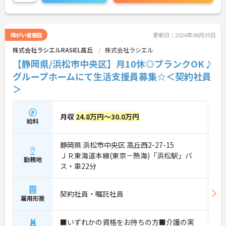
障がい者施設
更新日：2026年08月05日
株式会社ラシエルRASIEL高丘
株式会社ラシエル
【静岡県/浜松市中央区】月10休◎ブランクOK♪
グループホームにて生活支援員募集☆＜契約社員
＞
月収
24.8万円～30.0万円
給料
静岡県 浜松市中央区 高丘西2-27-15
ＪＲ東海道本線(東京－熱海)「浜松駅」バ
勤務地
ス・車22分
契約社員・嘱託社員
雇用形態
■いずれかの資格をお持ちの方■介護の実