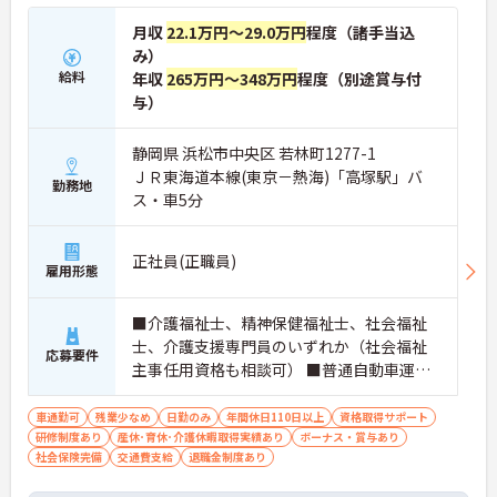
月収
22.1万円～29.0万円
程度（諸手当込
み）
給料
年収
265万円～348万円
程度（別途賞与付
与）
静岡県 浜松市中央区 若林町1277-1
ＪＲ東海道本線(東京－熱海)「高塚駅」バ
勤務地
ス・車5分
正社員(正職員)
雇用形態
■介護福祉士、精神保健福祉士、社会福祉
士、介護支援専門員のいずれか（社会福祉
応募要件
主事任用資格も相談可） ■普通自動車運転
免許（ＡＴ限定可） ■未経験可
車通勤可
残業少なめ
日勤のみ
年間休日110日以上
資格取得サポート
研修制度あり
産休･育休･介護休暇取得実績あり
ボーナス・賞与あり
社会保険完備
交通費支給
退職金制度あり