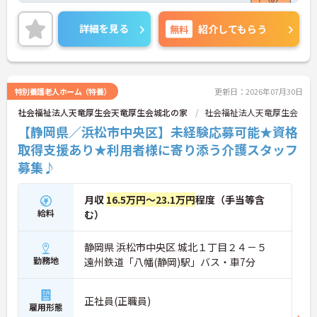
ご興味ある方には、面接対策ポイントなど、さらに
詳細をお話しいたしますのでお気軽にご相談くださ
詳細を見る
無料
紹介してもらう
い！
特別養護老人ホーム（特養）
更新日：2026年07月30日
社会福祉法人天竜厚生会天竜厚生会城北の家
社会福祉法人天竜厚生会
【静岡県／浜松市中央区】未経験応募可能★資格
取得支援あり★利用者様に寄り添う介護スタッフ
募集♪
月収
16.5万円～23.1万円
程度（手当等含
給料
む）
静岡県 浜松市中央区 城北１丁目２４－５
勤務地
遠州鉄道「八幡(静岡)駅」バス・車7分
正社員(正職員)
雇用形態