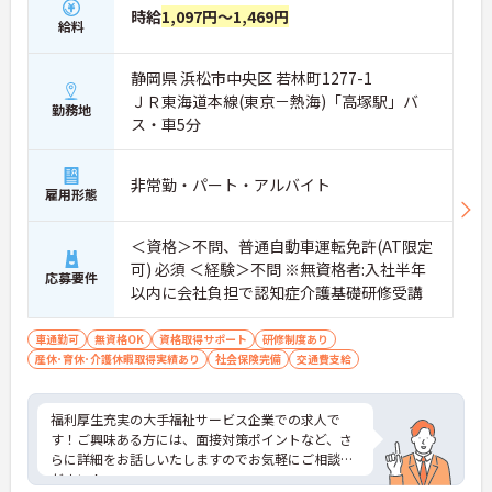
時給
1,097円～1,469円
給料
静岡県 浜松市中央区 若林町1277-1
ＪＲ東海道本線(東京－熱海)「高塚駅」バ
勤務地
ス・車5分
非常勤・パート・アルバイト
雇用形態
＜資格＞不問、普通自動車運転免許(AT限定
可) 必須 ＜経験＞不問 ※無資格者:入社半年
応募要件
以内に会社負担で認知症介護基礎研修受講
車通勤可
無資格OK
資格取得サポート
研修制度あり
産休･育休･介護休暇取得実績あり
社会保険完備
交通費支給
福利厚生充実の大手福祉サービス企業での求人で
す！ご興味ある方には、面接対策ポイントなど、さ
らに詳細をお話しいたしますのでお気軽にご相談く
ださい！