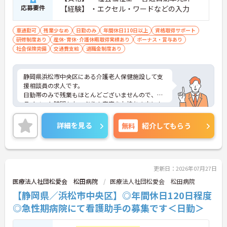
応募要件
【経験】 ・エクセル・ワードなどの入力
長く働きながらキャリアアップも目指せます。
・資格取得支援制度あり
車通勤可
残業少なめ
日勤のみ
年間休日110日以上
資格取得サポート
・正規職員・準職員への登用制度あり
研修制度あり
産休･育休･介護休暇取得実績あり
ボーナス・賞与あり
・昇給制度や資格業務手当を用意
社会保険完備
交通費支給
退職金制度あり
→ 福祉の仕事を長く続けたい方にぴったりです
静岡県浜松市中央区にある介護老人保健施設して支
援相談員の求人です。
日勤帯のみで残業もほとんどございませんので、プ
ライベート時間もたっぷり！家庭をお持ちの方にも
おすすめの求人です◎
無料駐車場完備！マイカー通勤OKなので毎日の通勤
詳細を見る
無料
紹介してもらう
も楽々です♪
ご興味をお持ちの方はお気軽にお問合せ下さい！
更新日：2026年07月27日
医療法人社団松愛会 松田病院
医療法人社団松愛会 松田病院
【静岡県／浜松市中央区】◎年間休日120日程度
◎急性期病院にて看護助手の募集です＜日勤＞