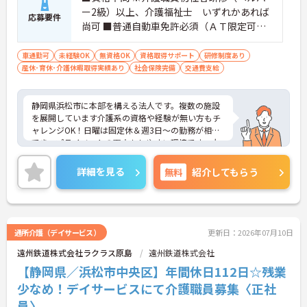
ー2級）以上、介護福祉士 いずれかあれば
応募要件
尚可 ■普通自動車免許必須（ＡＴ限定可）
■経験不問
車通勤可
未経験OK
無資格OK
資格取得サポート
研修制度あり
産休･育休･介護休暇取得実績あり
社会保険完備
交通費支給
静岡県浜松市に本部を構える法人です。複数の施設
を展開しています介護系の資格や経験が無い方もチ
ャレンジOK！日曜は固定休＆週3日～の勤務が相談
でき、プライベートの両立もしやすい環境です。大
手法人グループ会社のため母体の安定もよく、充実
した福利厚生も魅力です。ご興味のある方には、面
詳細を見る
無料
紹介してもらう
接対策ポイントなど、さらに詳細をお話ししますの
でお気軽にご相談ください！
通所介護（デイサービス）
更新日：2026年07月10日
遠州鉄道株式会社ラクラス原島
遠州鉄道株式会社
【静岡県／浜松市中央区】年間休日112日☆残業
少なめ！デイサービスにて介護職員募集〈正社
員〉