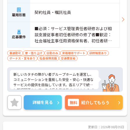
契約社員・嘱託社員
雇用形態
■必須：サービス管理責任者研修および相
談支援従事者初任者研修の修了者■歓迎：
応募要件
社会福祉主事任用資格保有者、初任者研修
（旧ヘルパー2級）、サービス管理責任者の
業務経験
車通勤可
寮・借り上げ
日勤のみ
資格取得サポート
研修制度あり
ボーナス・賞与あり
社会保険完備
交通費支給
新しいカタチの障がい者グループホームを運営し、
コミュニケーションを重視した安全・安心・快適な
サービスの提供を目指しています。各エリアで続々
と新規開所をしている成長企業で働きませんか？ご
興味のある方には、面接対策ポイントなど、さらに
詳細をお話しいたしますのでお気軽にご相談くださ
詳細を見る
無料
紹介してもらう
い！
更新日：2026年08月05日