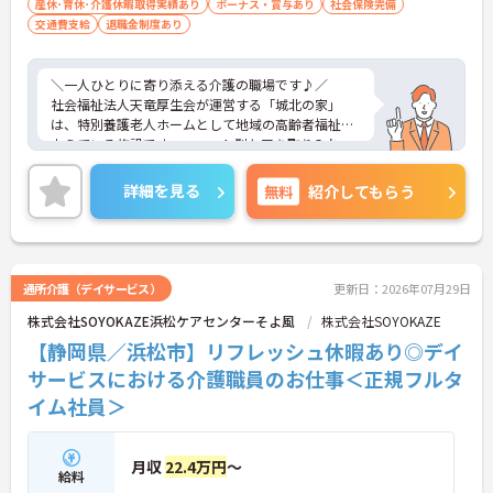
産休･育休･介護休暇取得実績あり
ボーナス・賞与あり
社会保険完備
交通費支給
退職金制度あり
＼一人ひとりに寄り添える介護の職場です♪／
社会福祉法人天竜厚生会が運営する「城北の家」
は、特別養護老人ホームとして地域の高齢者福祉を
支えている施設です。ユニット型ケアを取り入れ、
利用者様それぞれの生活リズムや価値観を大切にし
ながら、その方らしい暮らしを支えることを大切に
詳細を見る
無料
紹介してもらう
しています。食事・入浴・排泄などの日常生活の支
援だけでなく、これまでの生活とのつながりも意識
したケアを実践。未経験の方も見習い期間や研修を
通して無理なくスタートできる環境が整っていま
す。勤務日数や時間帯も相談しやすく、家庭やプラ
通所介護（デイサービス）
更新日：2026年07月29日
イベートと両立しながら長く働きたい方にもおすす
株式会社SOYOKAZE浜松ケアセンターそよ風
株式会社SOYOKAZE
めの職場です。
【静岡県／浜松市】リフレッシュ休暇あり◎デイ
■ 「週3日・1日5時間～」で働きやすい♪
サービスにおける介護職員のお仕事＜正規フルタ
イム社員＞
無理なく続けられる勤務環境が整っています。
・週3日以上、1日5時間以上から相談可能
・残業ほぼなしで予定が立てやすい
・平日のみ、土日祝のみなど働き方の相談OK
月収
22.4万円
～
給料
→ ライフスタイルに合わせて勤務しやすい職場です