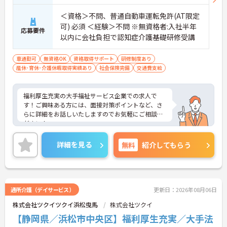
の対応や専門的な医療処置は看護師が担当するため
負担が減ります
＜資格＞不問、普通自動車運転免許(AT限定
・介護スタッフと看護スタッフの比率が1対1で相談
可) 必須 ＜経験＞不問 ※無資格者:入社半年
しやすく、初任者研修や実務者研修からでも着実に
応募要件
以内に会社負担で認知症介護基礎研修受講
専門性を高められます
＜残業月7時間以下で身体の負担を軽減！＞
・常勤で働くスタッフの比率が90パーセント以上と
車通勤可
無資格OK
資格取得サポート
研修制度あり
高く、急なシフト変更や無理な長時間勤務が発生し
産休･育休･介護休暇取得実績あり
社会保険完備
交通費支給
にくい人員体制です
・訪問スケジュールに沿って施設内でのケアを行う
ため、月平均の残業時間は5時間から7時間程度とか
福利厚生充実の大手福祉サービス企業での求人で
なり少なめに抑えられます
す！ご興味ある方には、面接対策ポイントなど、さ
・夜勤明けの翌日は原則としてお休みとなるシフト
らに詳細をお話しいたしますのでお気軽にご相談く
編成が組まれており、しっかりと休息を取りながら
ださい！
長期的な就業が可能です
＜評価制度でキャリアアップ＞
詳細を見る
無料
紹介してもらう
・介護福祉士や初任者研修などの資格や実務経験、
夜勤回数がしっかりと給与に反映されるためモチベ
ーションを維持できます
・年次を問わずリーダーや主任などのマネジメント
職へ昇格する事例も多数あり、腰を据えて長期的な
通所介護（デイサービス）
更新日：2026年08月06日
キャリア形成が可能です
株式会社ツクイツクイ浜松曳馬
株式会社ツクイ
【静岡県／浜松市中央区】福利厚生充実／大手法