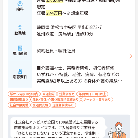
月収
27.0万円
～程度 諸手当込・夜勤4回/月
想定
給料
年収
374万円
～※想定年収
静岡県 浜松市中央区 早出町872-7
勤務地
遠州鉄道「曳馬駅」徒歩10分
契約社員・嘱託社員
雇用形態
■介護福祉士、実務者研修、初任者研修
いずれか ※特養、老健、病院、有老などの
応募要件
実務経験1年以上ある方 ※身体介護の経験年
以上ある方、機械浴の使用の経験のある方
歓迎
駅から徒歩10分以内
車通勤可
残業少なめ
年間休日110日以上
研修制度あり
産休･育休･介護休暇取得実績あり
ボーナス・賞与あり
社会保険完備
交通費支給
退職金制度あり
株式会社アンビスが全国で100施設以上を展開する
医療施設型ホスピスです。ご入居者様やご家族を
「ひとりにはしない」という理念のもと、慢性期や