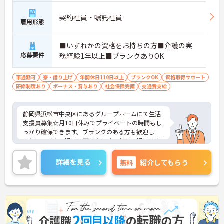
契約社員・嘱託社員
雇用形態
■いずれかの資格をお持ちの方■介護の実
応募要件
務経験1年以上■ブランクありOK
車通勤可
寮・借り上げ
年間休日110日以上
ブランクOK
資格取得サポート
研修制度あり
ボーナス・賞与あり
社会保険完備
交通費支給
静岡県浜松市中央区にあるグループホームにて生活
支援員募集☆月10日休みでプライベートの時間もし
っかり確保できます。ブランクのある方も歓迎して
おり、マイカー通勤も可能なため、毎日の通勤も安
心です♪ご興味のある方には、面接対策ポイントな
ど、さらに詳細をご案内しますのでお気軽にご相談
詳細を見る
無料
紹介してもらう
ください！