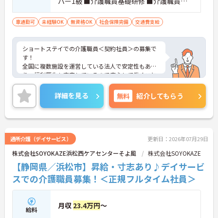
パー1級 ■介護職員基礎研修 ■介護職員実
務者研修 ■介護福祉士
車通勤可
未経験OK
無資格OK
社会保険完備
交通費支給
ショートステイでの介護職員＜契約社員＞の募集で
す！
全国に複数施設を運営している法人で安定性もあ
り、福利厚生も充実しているので安心して働くこと
ができます♪
ご興味のある方には、面接対策ポイントなどさらに
詳細を見る
無料
紹介してもらう
詳細をお話いたしますので、お気軽にご相談くださ
い。
通所介護（デイサービス）
更新日：2026年07月29日
株式会社SOYOKAZE浜松西ケアセンターそよ風
株式会社SOYOKAZE
【静岡県／浜松市】昇給・寸志あり♪デイサービ
スでの介護職員募集！＜正規フルタイム社員＞
月収
23.4万円
～
給料