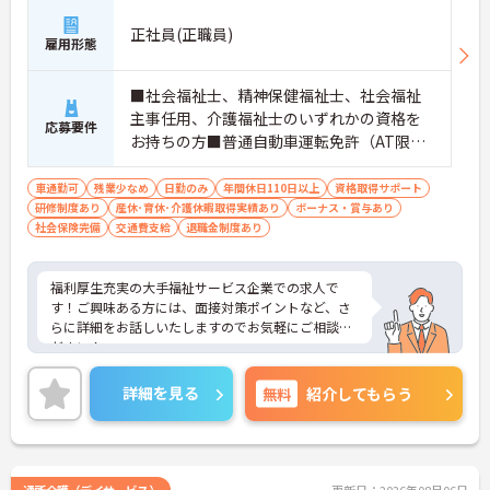
正社員(正職員)
雇用形態
■社会福祉士、精神保健福祉士、社会福祉
主事任用、介護福祉士のいずれかの資格を
応募要件
お持ちの方■普通自動車運転免許（AT限定
可）
車通勤可
残業少なめ
日勤のみ
年間休日110日以上
資格取得サポート
研修制度あり
産休･育休･介護休暇取得実績あり
ボーナス・賞与あり
社会保険完備
交通費支給
退職金制度あり
福利厚生充実の大手福祉サービス企業での求人で
す！ご興味ある方には、面接対策ポイントなど、さ
らに詳細をお話しいたしますのでお気軽にご相談く
ださい！
詳細を見る
無料
紹介してもらう