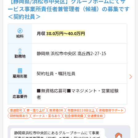
【静岡県/浜松市中央区】グループホームにてサ
ービス事業所責任者兼管理者（候補）の募集です
＜契約社員＞
月収
38.0万円～40.0万円
給料
静岡県 浜松市中央区 高丘西2-27-15
勤務地
契約社員・嘱託社員
雇用形態
■無資格応募可■マネジメント・営業経験
応募要件
者
車通勤可
寮・借り上げ
無資格OK
年間休日110日以上
資格取得サポート
研修制度あり
ボーナス・賞与あり
社会保険完備
交通費支給
静岡県浜松市中央区にあるグループホームにて事業