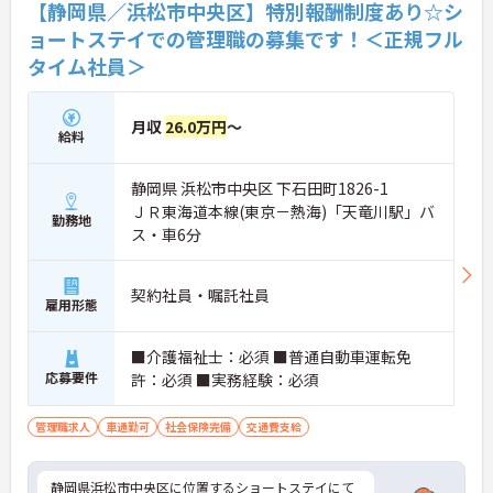
【静岡県／浜松市中央区】特別報酬制度あり☆シ
ョートステイでの管理職の募集です！＜正規フル
タイム社員＞
月収
26.0万円
～
給料
静岡県 浜松市中央区 下石田町1826-1
ＪＲ東海道本線(東京－熱海)「天竜川駅」バ
勤務地
ス・車6分
契約社員・嘱託社員
雇用形態
■介護福祉士：必須 ■普通自動車運転免
応募要件
許：必須 ■実務経験：必須
管理職求人
車通勤可
社会保険完備
交通費支給
静岡県浜松市中央区に位置するショートステイにて