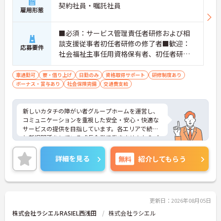
契約社員・嘱託社員
雇用形態
■必須：サービス管理責任者研修および相
談支援従事者初任者研修の修了者■歓迎：
応募要件
社会福祉主事任用資格保有者、初任者研修
（旧ヘルパー2級）、サービス管理責任者の
業務経験
車通勤可
寮・借り上げ
日勤のみ
資格取得サポート
研修制度あり
ボーナス・賞与あり
社会保険完備
交通費支給
新しいカタチの障がい者グループホームを運営し、
コミュニケーションを重視した安全・安心・快適な
サービスの提供を目指しています。各エリアで続々
と新規開所をしている成長企業で働きませんか？ご
興味のある方には、面接対策ポイントなど、さらに
詳細をお話しいたしますのでお気軽にご相談くださ
詳細を見る
無料
紹介してもらう
い！
更新日：2026年08月05日
株式会社ラシエルRASIEL西浅田
株式会社ラシエル