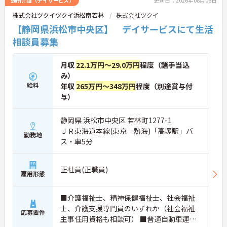
通所介護（デイサービス）
更新日：2026年08月06日
株式会社ツクイツクイ浜松南若林
株式会社ツクイ
【静岡県浜松市中央区】 デイサービスにて生活
相談員募集
月収
22.1万円～29.0万円
程度（諸手当込
み）
給料
年収
265万円～348万円
程度（別途賞与付
与）
静岡県 浜松市中央区 若林町1277-1
ＪＲ東海道本線(東京－熱海)「高塚駅」バ
勤務地
ス・車5分
正社員(正職員)
雇用形態
■介護福祉士、精神保健福祉士、社会福祉
士、介護支援専門員のいずれか（社会福祉
応募要件
主事任用資格も相談可） ■普通自動車運転