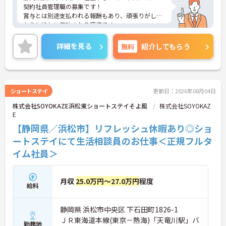
契約社員管理職の募集です！
賞与とは別途支払われる報酬もあり、頑張りがしっ
かりと給与に反映される環境です。
ご興味ある方には、面接対策ポイントなど、さらに
詳細をお話しいたしますのでお気軽にご相談くださ
詳細を見る
無料
紹介してもらう
い！
ショートステイ
更新日：2026年08月04日
株式会社SOYOKAZE浜松東ショートステイそよ風
株式会社SOYOKAZ
E
【静岡県／浜松市】リフレッシュ休暇あり◎ショ
ートステイにて生活相談員のお仕事＜正規フルタ
イム社員＞
月収
25.0万円～27.0万円
程度
給料
静岡県 浜松市中央区 下石田町1826-1
ＪＲ東海道本線(東京－熱海)「天竜川駅」バ
勤務地