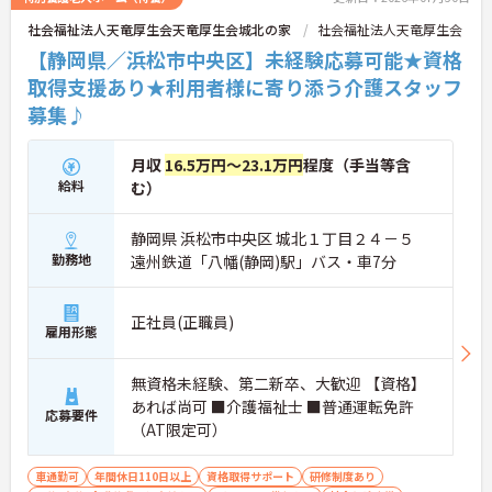
社会福祉法人天竜厚生会天竜厚生会城北の家
社会福祉法人天竜厚生会
【静岡県／浜松市中央区】未経験応募可能★資格
取得支援あり★利用者様に寄り添う介護スタッフ
募集♪
月収
16.5万円～23.1万円
程度（手当等含
給料
む）
静岡県 浜松市中央区 城北１丁目２４－５
勤務地
遠州鉄道「八幡(静岡)駅」バス・車7分
正社員(正職員)
雇用形態
無資格未経験、第二新卒、大歓迎 【資格】
あれば尚可 ■介護福祉士 ■普通運転免許
応募要件
（AT限定可）
車通勤可
年間休日110日以上
資格取得サポート
研修制度あり