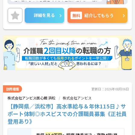
ても温かみのある環境づくりを目指しており、ご利
用者一人ひとりに寄り添ってサービスを提供してい
ただける方を募集しています。サービス提供責任者
詳細を見る
無料
紹介してもらう
の経験がなくスタートされた方も多数いらっしゃい
ます。
ご興味のある方には、面接対策ポイントなど、さら
に詳細をお話しいたしますのでお気軽にご相談くだ
さい！
訪問看護
更新日：2026年08月06日
株式会社アンビス医心館 浜松
株式会社アンビス
【静岡県／浜松市】高水準給与＆年休115日♪サ
ポート体制◎ホスピスでの介護職員募集《正社員
登用あり》