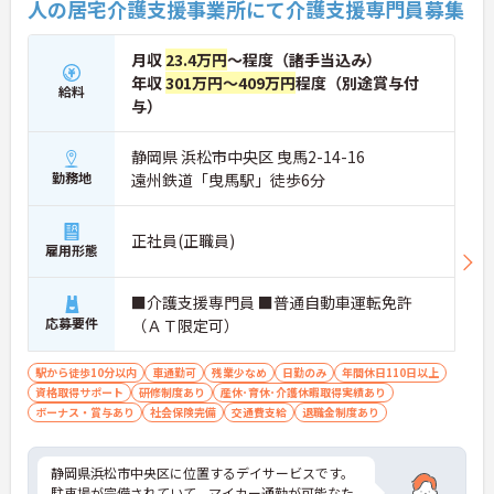
人の居宅介護支援事業所にて介護支援専門員募集
月収
23.4万円
～程度（諸手当込み）
年収
301万円～409万円
程度（別途賞与付
給料
与）
静岡県 浜松市中央区 曳馬2-14-16
勤務地
遠州鉄道「曳馬駅」徒歩6分
正社員(正職員)
雇用形態
■介護支援専門員 ■普通自動車運転免許
応募要件
（ＡＴ限定可）
駅から徒歩10分以内
車通勤可
残業少なめ
日勤のみ
年間休日110日以上
資格取得サポート
研修制度あり
産休･育休･介護休暇取得実績あり
ボーナス・賞与あり
社会保険完備
交通費支給
退職金制度あり
静岡県浜松市中央区に位置するデイサービスです。
駐車場が完備されていて、マイカー通勤が可能なた