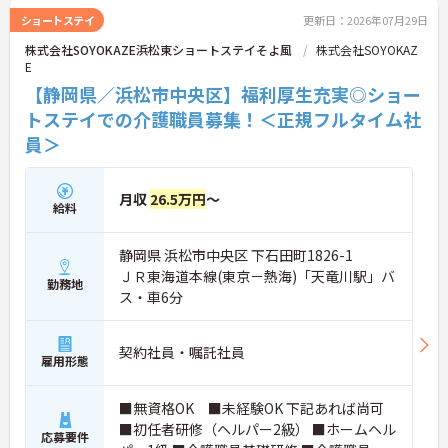
ショートステイ
更新日：2026年07月29日
株式会社SOYOKAZE浜松東ショートステイそよ風
株式会社SOYOKAZ
E
【静岡県／浜松市中央区】福利厚生充実◎ショー
トステイでの介護職員募集！＜正規フルタイム社
員＞
月収
26.5万円
～
給料
静岡県 浜松市中央区 下石田町1826-1
ＪＲ東海道本線(東京－熱海)「天竜川駅」バ
勤務地
ス・車6分
契約社員・嘱託社員
雇用形態
■無資格OK ■未経験OK 下記あれば尚可
■初任者研修（ヘルパー2級） ■ホームヘル
応募要件