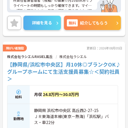
所責任者兼管理者（候補）の募集☆月10日休みでプ
ライベートの時間もしっかり確保できます。マイカ
ー通勤も可能なため、毎日の通勤も安心です♪ご興
味のある方には、面接対策ポイントなど、さらに詳
細をご案内しますのでお気軽にご相談ください！
詳細を見る
無料
紹介してもらう
障がい者施設
更新日：2026年08月05日
株式会社ラシエルRASIEL高丘
株式会社ラシエル
【静岡県/浜松市中央区】月10休◎ブランクOK♪
グループホームにて生活支援員募集☆＜契約社員
＞
月収
24.8万円～30.0万円
給料
静岡県 浜松市中央区 高丘西2-27-15
ＪＲ東海道本線(東京－熱海)「浜松駅」バ
勤務地
ス・車22分