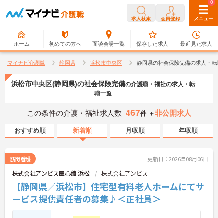
0
0
求人検索
会員登録
メニュー
ホーム
初めての方へ
面談会場一覧
保存した求人
最近見た求人
マイナビ介護職
静岡県
浜松市中央区
静岡県の社会保険完備の求人・転
浜松市中央区(静岡県)の社会保険完備
の介護職・福祉の求人・転
職一覧
467
この条件の介護・福祉求人数
非公開求人
件 ＋
おすすめ順
新着順
月収順
年収順
訪問看護
更新日：2026年08月06日
株式会社アンビス医心館 浜松
株式会社アンビス
【静岡県／浜松市】住宅型有料老人ホームにてサ
ービス提供責任者の募集♪＜正社員＞