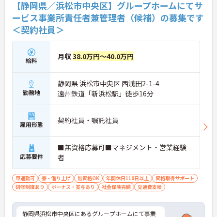
【静岡県／浜松市中央区】グループホームにてサ
ービス事業所責任者兼管理者（候補）の募集です
＜契約社員＞
月収
38.0万円～40.0万円
給料
静岡県 浜松市中央区 西浅田2-1-4
勤務地
遠州鉄道「新浜松駅」徒歩16分
契約社員・嘱託社員
雇用形態
■無資格応募可■マネジメント・営業経験
応募要件
者
車通勤可
寮・借り上げ
無資格OK
年間休日110日以上
資格取得サポート
研修制度あり
ボーナス・賞与あり
社会保険完備
交通費支給
静岡県浜松市中央区にあるグループホームにて事業