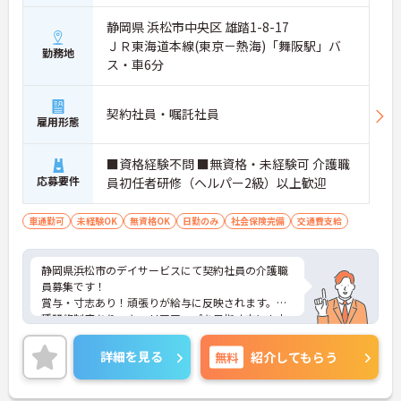
静岡県 浜松市中央区 雄踏1-8-17
ＪＲ東海道本線(東京－熱海)「舞阪駅」バ
勤務地
ス・車6分
契約社員・嘱託社員
雇用形態
■資格経験不問 ■無資格・未経験可 介護職
応募要件
員初任者研修（ヘルパー2級）以上歓迎
車通勤可
未経験OK
無資格OK
日勤のみ
社会保険完備
交通費支給
静岡県浜松市のデイサービスにて契約社員の介護職
員募集です！
賞与・寸志あり！頑張りが給与に反映されます。各
種研修制度あり、キャリアアップを目指す方にもお
すすめです♪
ご興味のある方には、面接対策ポイントなどさらに
詳細を見る
無料
紹介してもらう
詳細をお話いたしますので、お気軽にご相談くださ
い。