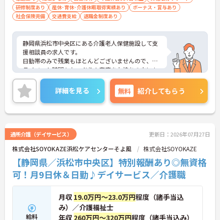
研修制度あり
産休･育休･介護休暇取得実績あり
ボーナス・賞与あり
社会保険完備
交通費支給
退職金制度あり
静岡県浜松市中央区にある介護老人保健施設して支
援相談員の求人です。
日勤帯のみで残業もほとんどございませんので、プ
ライベート時間もたっぷり！家庭をお持ちの方にも
おすすめの求人です◎
無料駐車場完備！マイカー通勤OKなので毎日の通勤
詳細を見る
無料
紹介してもらう
も楽々です♪
ご興味をお持ちの方はお気軽にお問合せ下さい！
通所介護（デイサービス）
更新日：2026年07月27日
株式会社SOYOKAZE浜松ケアセンターそよ風
株式会社SOYOKAZE
【静岡県／浜松市中央区】特別報酬あり◎無資格
可！月9日休＆日勤♪デイサービス／介護職
月収
19.0万円～23.0万円
程度（諸手当込
み）／介護福祉士
給料
年収
260万円～320万円
程度（諸手当込み）