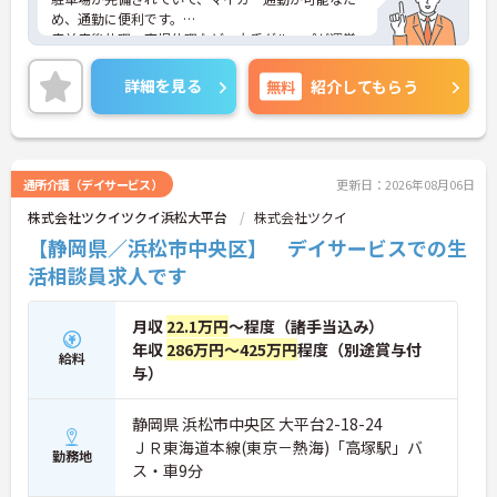
め、通勤に便利です。
産前産後休暇、育児休暇など、大手グループが運営
する施設のため、福利厚生も非常に充実しておりま
す！
詳細を見る
無料
紹介してもらう
未経験の方でも丁寧に指導・研修制度も整っており
ますので安心して働ける環境です。
ご興味をお持ちの方には、詳細の情報や面接のポイ
ントをお伝えしますのでお気軽にお問い合わせくだ
さい。
通所介護（デイサービス）
更新日：2026年08月06日
株式会社ツクイツクイ浜松大平台
株式会社ツクイ
【静岡県／浜松市中央区】 デイサービスでの生
活相談員求人です
月収
22.1万円
～程度（諸手当込み）
年収
286万円～425万円
程度（別途賞与付
給料
与）
静岡県 浜松市中央区 大平台2-18-24
ＪＲ東海道本線(東京－熱海)「高塚駅」バ
勤務地
ス・車9分