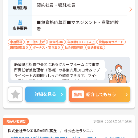
契約社員・嘱託社員
雇用形態
■無資格応募可■マネジメント・営業経験
応募要件
者
車通勤可
寮・借り上げ
無資格OK
年間休日110日以上
資格取得サポート
研修制度あり
ボーナス・賞与あり
社会保険完備
交通費支給
静岡県浜松市中央区にあるグループホームにて事業
所責任者兼管理者（候補）の募集☆月10日休みでプ
ライベートの時間もしっかり確保できます。マイカ
ー通勤も可能なため、毎日の通勤も安心です♪ご興
味のある方には、面接対策ポイントなど、さらに詳
細をご案内しますのでお気軽にご相談ください！
詳細を見る
無料
紹介してもらう
障がい者施設
更新日：2026年08月05日
株式会社ラシエルRASIEL高丘
株式会社ラシエル