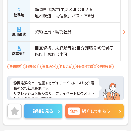
■ 未経験から介護デビューを応援！
静岡県 浜松市中央区 和合町2-6
勤務地
遠州鉄道「助信駅」バス・車6分
介護が初めての方も安心してスタートできます。
・未経験者・ブランクのある方も応募可能
・見習い期間があり段階的にスキル習得
契約社員・嘱託社員
・研修制度で基礎から学べる環境
雇用形態
→ 一歩ずつ成長できるサポート体制が整っています
■無資格、未経験可能 ■介護職員初任者研
■ 利用者様にしっかり向き合えるケア♪
応募要件
修以上あれば尚可
流れ作業ではない介護を大切にしています。
・ユニット型ケアを採用
車通勤可
未経験OK
無資格OK
日勤のみ
社会保険完備
交通費支給
・利用者様ごとの生活スタイルを尊重
・身体状況に応じた入浴設備を完備
→ 一人ひとりに寄り添った支援が実践できます
静岡県浜松市に位置するデイサービスにおける介護
職の契約社員募集です。
■ 将来も安心！成長できる環境です
リフレッシュ休暇があり、プライベートとのメリハ
リのある働き方が可能です。
長く働きながらキャリアアップも目指せます。
また研修制度や正社員登用制度もあり働きながらス
・資格取得支援制度あり
キルアップが目指せる環境です。
詳細を見る
無料
紹介してもらう
・正規職員・準職員への登用制度あり
ご興味のある方には、面接対策ポイントなど、さら
・昇給制度や資格業務手当を用意
に詳細をご案内しますのでお気軽にご相談くださ
→ 福祉の仕事を長く続けたい方にぴったりです
い！