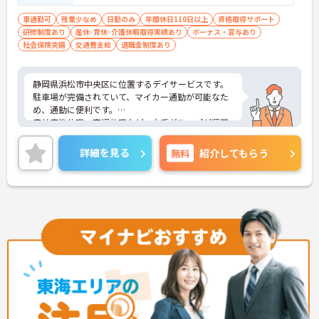
免許（ＡＴ限定可） ■未経験可
車通勤可
残業少なめ
日勤のみ
年間休日110日以上
資格取得サポート
研修制度あり
産休･育休･介護休暇取得実績あり
ボーナス・賞与あり
社会保険完備
交通費支給
退職金制度あり
静岡県浜松市中央区に位置するデイサービスです。
駐車場が完備されていて、マイカー通勤が可能なた
め、通勤に便利です。
産前産後休暇、育児休暇など、大手グループが運営
する施設のため、福利厚生も非常に充実しておりま
す！
詳細を見る
無料
紹介してもらう
未経験の方でも丁寧に指導・研修制度も整っており
ますので安心して働ける環境です。
ご興味をお持ちの方には、詳細の情報や面接のポイ
ントをお伝えしますのでお気軽にお問い合わせくだ
さい。