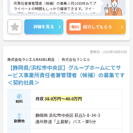
所責任者兼管理者（候補）の募集☆月10日休みでプ
ライベートの時間もしっかり確保できます。マイカ
ー通勤も可能なため、毎日の通勤も安心です♪ご興
味のある方には、面接対策ポイントなど、さらに詳
細をご案内しますのでお気軽にご相談ください！
詳細を見る
無料
紹介してもらう
更新日：2026年08月05日
株式会社ラシエルRASIEL萩丘
株式会社ラシエル
【静岡県/浜松市中央区】グループホームにてサ
ービス事業所責任者兼管理者（候補）の募集です
＜契約社員＞
月収
38.0万円～40.0万円
給料
静岡県 浜松市中央区 萩丘5-8-34-3
勤務地
遠州鉄道「上島駅」バス・車5分