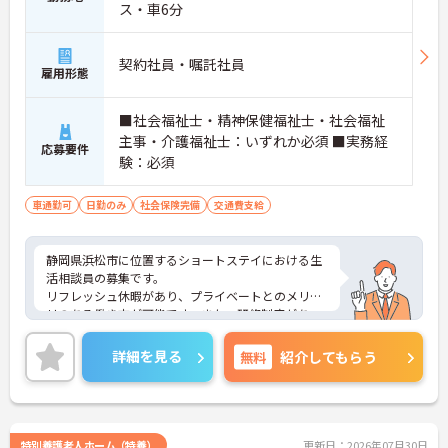
ス・車6分
契約社員・嘱託社員
雇用形態
■社会福祉士・精神保健福祉士・社会福祉
主事・介護福祉士：いずれか必須 ■実務経
応募要件
験：必須
車通勤可
日勤のみ
社会保険完備
交通費支給
静岡県浜松市に位置するショートステイにおける生
活相談員の募集です。
リフレッシュ休暇があり、プライベートとのメリハ
リのある働き方が可能です。また、研修制度があ
り、働きながらスキルアップが目指せる環境です。
ご興味のある方には、面接対策ポイントなど、さら
詳細を見る
無料
紹介してもらう
に詳細をご案内しますのでお気軽にご相談くださ
い！
特別養護老人ホーム（特養）
更新日：2026年07月30日