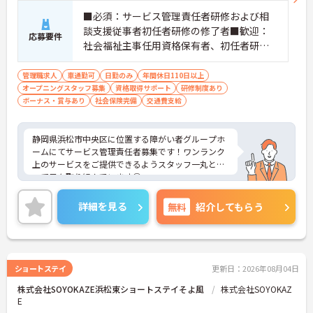
■必須：サービス管理責任者研修および相
談支援従事者初任者研修の修了者■歓迎：
応募要件
社会福祉主事任用資格保有者、初任者研修
（旧ヘルパー2級）、サービス管理責任者の
業務経験
管理職求人
車通勤可
日勤のみ
年間休日110日以上
オープニングスタッフ募集
資格取得サポート
研修制度あり
ボーナス・賞与あり
社会保険完備
交通費支給
静岡県浜松市中央区に位置する障がい者グループホ
ームにてサービス管理責任者募集です！ワンランク
上のサービスをご提供できるようスタッフ一丸とな
って日々取り組んでいます◎
ご興味ある方には、面接対策ポイントなど、さらに
詳細をお話しいたしますのでお気軽にご相談くださ
詳細を見る
無料
紹介してもらう
い！
ショートステイ
更新日：2026年08月04日
株式会社SOYOKAZE浜松東ショートステイそよ風
株式会社SOYOKAZ
E