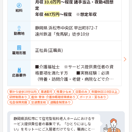
月収
33.0万円
～程度 諸手当込・夜勤4回想
定
給料
年収
467万円
～程度 ※想定年収
静岡県 浜松市中央区 早出町872-7
勤務地
遠州鉄道「曳馬駅」徒歩10分
正社員(正職員)
雇用形態
■介護福祉士 ※サービス提供責任者の資
格要項を満たす方 ■実務経験：必須
応募要件
（特養・訪問介護・老健・病院などで介護
の実務経験が3年程度ある方）☆サ責未経験
スタートの実績多数☆
駅から徒歩10分以内
車通勤可
残業少なめ
日勤のみ
年間休日110日以上
研修制度あり
産休･育休･介護休暇取得実績あり
ボーナス・賞与あり
社会保険完備
交通費支給
退職金制度あり
静岡県浜松市にて住宅型有料老人ホームにおけるサ
ービス提供責任者の募集です。「ひとりにはしな
い」をモットーにご入居者だけでなく、職員にとっ