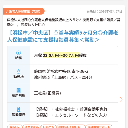
介護老人保健施設（老健）
更新日：2026年07月27日
医療法人社団心介護老人保健施設坂の上ろうけん曳馬野＜支援相談員／常
勤＞
医療法人社団心
【浜松市／中央区】◎賞与実績5ヶ月分◎介護老
人保健施設にて支援相談員募集＜常勤＞
月収
23.0万円～30.7万円
程度
給料
静岡県 浜松市中央区 幸4-36-3
勤務地
遠州鉄道「上島駅」バス・車4分
正社員(正職員)
雇用形態
【資格】 ・社会福祉士 ・普通自動車免許
応募要件
【経験】 ・エクセル・ワードなどの入力
車通勤可
残業少なめ
日勤のみ
年間休日110日以上
資格取得サポート