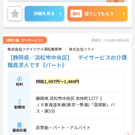
終末期にあり医療依存度の高い方を受け入れ、地域
医療を支える社会的意義の高い事業を推進していま
す。現場には看護師が24時間常駐しています。急変
詳細を見る
無料
紹介してもらう
時の対応や医療行為は看護師が担当するため、初任
者研修や実務者研修の方も食事介助や入浴介助など
の生活を支えるケアに専念できる環境です。多職種
で情報を共有し、一人で判断を抱え込まないチーム
連携の体制がしっかりと整っています。働き方の面
通所介護（デイサービス）
更新日：2026年08月06日
では、夜勤明けの翌日が原則として公休となるほ
株式会社ツクイツクイ浜松南若林
株式会社ツクイ
か、月平均の残業時間も5時間から7時間程度とかな
り少なめです。常勤スタッフの比率が90パーセント
【静岡県／浜松市中央区】 デイサービスの介護
を超えているため急な勤務変更が発生しにくく、あ
職員求人です《パート》
らかじめ決められた訪問予定表に沿って規則正しく
働けます。入職後は現場スタッフによるお一人おひ
とりに合わせた個別のOJT研修が実施されます。eラ
時給
1,097円～1,469円
ーニングも導入されており、多職種と連携しながら
給料
専門性を着実に深めていける環境が用意されていま
す。
静岡県 浜松市中央区 若林町1277-1
★おすすめPOINT★
ＪＲ東海道本線(東京－熱海)「高塚駅」バ
勤務地
＜個別ＯＪＴとチーム連携で着実に成長！＞
ス・車5分
・入職後はお一人おひとりの習熟度に合わせた個別
のＯＪＴ研修を実施し、ｅラーニングを用いた学習
の機会も提供されます
非常勤・パート・アルバイト
雇用形態
・施設内には看護師が24時間常駐しており、急変時