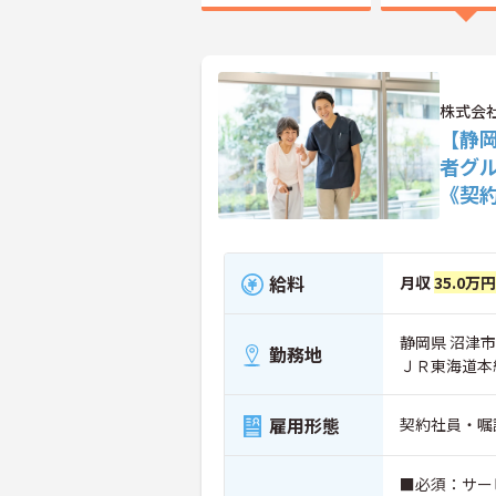
株式会社
【静
者グ
《契
給料
月収
35.0万
静岡県 沼津市 
勤務地
ＪＲ東海道本線
雇用形態
契約社員・嘱
■必須：サー