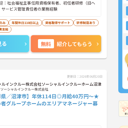
迎：社会福祉主事任用資格保有者、初任者研修（旧ヘ
、サービス管理責任者の業務経験
のみ
年間休日110日以上
資格取得サポート
研修制度あり
費支給
見る
無料
紹介してもらう
更新日：2026年06月20日
ャルインクルー株式会社ソーシャルインクルーホーム沼津
ソーシャルインクルー株式会社
県／沼津市】年休114日◎月給40万円～★
い者グループホームのエリアマネージャー募