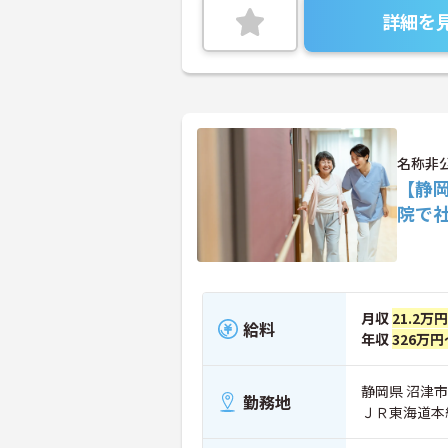
詳細を
名称非
【静
院で
月収
21.2万
給料
年収
326万円
静岡県 沼津市
勤務地
ＪＲ東海道本