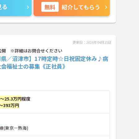
見る
無料
紹介してもらう
更新日：2026年04月15日
公開 ※詳細はお問合せください
岡県／沼津市】17時定時☆日祝固定休み♪病
社会福祉士の募集《正社員》
円～25.3万円
程度
～393万円
線(東京－熱海)