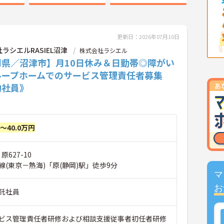
更新日：2026年07月10日
ラシエルRASIEL沼津
株式会社ラシエル
岡県／沼津市】月10日休み＆日勤帯◎障がい
ループホームでのサービス管理責任者募集
約社員》
円～40.0万円
原627-10
(東京－熱海)「原(静岡)駅」徒歩9分
マ
お
託社員
ビス管理責任者研修および相談支援従事者初任者研修