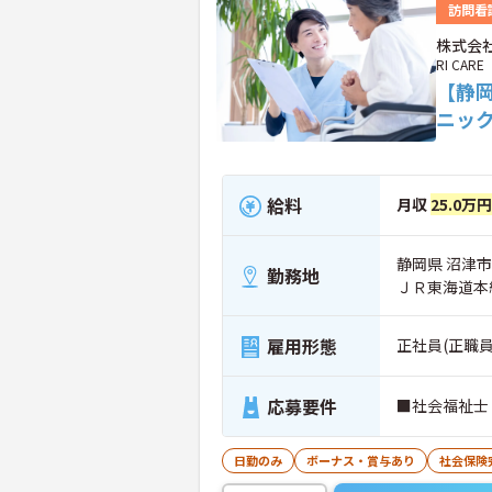
訪問看
株式会社
RI CARE
【静
ニッ
給料
月収
25.0万
静岡県 沼津市
勤務地
ＪＲ東海道本
雇用形態
正社員(正職員
応募要件
■社会福祉士 
日勤のみ
ボーナス・賞与あり
社会保険