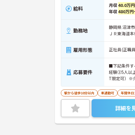
月収
40.0万円
給料
年収
480万円
静岡県 沼津市 
勤務地
ＪＲ東海道本
雇用形態
正社員(正職員
■下記条件す
応募要件
経験②5人以
T限定可）※
護福祉士など
駅から徒歩10分以内
車通勤可
年間休日
詳細を