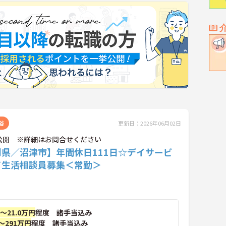
浴
更新日：2026年06月02日
公開 ※詳細はお問合せください
岡県／沼津市】年間休日111日☆デイサービ
て生活相談員募集＜常勤＞
円～21.0万円
程度 諸手当込み
～291万円
程度 諸手当込み