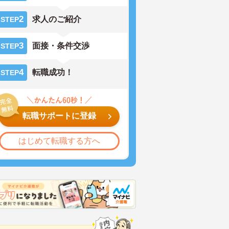
2
求人のご紹介
STEP
3
面接・条件交渉
STEP
4
転職成功！
STEP
転職サポートに登録
はじめて転職する方へ