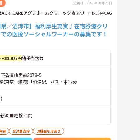
護
更新日：2026年04月23日
AGRI CAREアグリホームクリニックぬまづ
株式会社AG
岡県／沼津市】福利厚生充実♪在宅診療クリ
クでの医療ソーシャルワーカーの募集です！
円～35.0万円
諸手当含む
 下香貫山宮前3078-5
線(東京－熱海)「沼津駅」バス・車17分
)
必須 ■経験 不問
完備
交通費支給
退職金制度あり