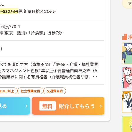
～
～532万円
程度 ※月給×12ヶ月
松長370-1
線(東京－熱海)「片浜駅」徒歩7分
)
べてを満たす方（資格不問）①医療・介護・福祉業界
上のマネジメント経験1年以上③要普通自動車免許（A
介護業界に関する有資格者（介護職員初任者研修、介
）、営業経験（業種問わず）、障がい福祉経験歓迎
110日以上
社会保険完備
交通費支給
見る
無料
紹介してもらう