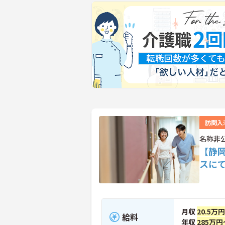
訪問入
名称非
【静
スに
月収
20.5万
給料
年収
285万円