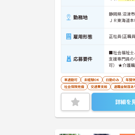
静岡県 沼津市
勤務地
ＪＲ東海道本
雇用形態
正社員(正職員
■社会福祉士
応募要件
支援専門員の
可） ★
車通勤可
未経験OK
日勤のみ
年間休
社会保険完備
交通費支給
退職金制度あ
詳細を