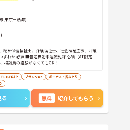
線(東京－熱海)
)
、精神保健福祉士、介護福祉士、社会福祉主事、介護
いずれか 必須 ■普通自動車運転免許 必須（AT限定
介護職、相談員の経験がなくてもOK！
日110日以上
ブランクOK
ボーナス・賞与あり
り
見る
無料
紹介してもらう