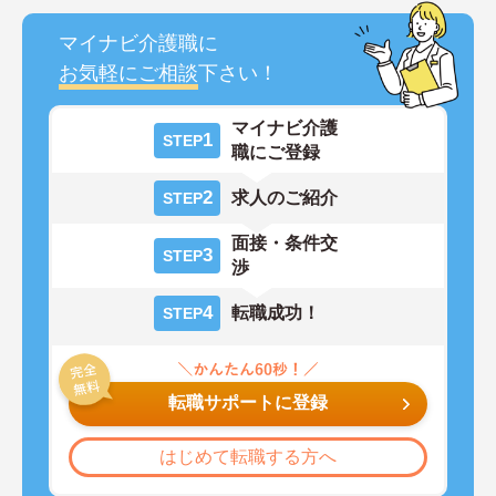
マイナビ介護職に
お気軽にご相談
下さい！
マイナビ介護
1
STEP
職にご登録
2
求人のご紹介
STEP
面接・条件交
3
STEP
渉
4
転職成功！
STEP
転職サポートに登録
はじめて転職する方へ