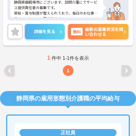
静岡県御殿場市にございます、訪問介護にてサービ
ス提供責任者の募集です。
昇給・賞与制度が整えられており、毎日のお仕事の
モチベーションに繋がります。
ご興味のある方には、面接対策ポイントなど、さら
最新の募集状況を問
に詳細をお話いたしますので、お気軽にご相談くだ
詳細を見る
無料
い合わせる
さい。
1
件中 1-1件を表示
1
静岡県の雇用形態別介護職の平均給与
正社員