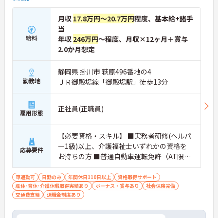
月収
17.8万円～20.7万円
程度、基本給+諸手
当
給料
年収
246万円
～程度、月収×12ヶ月＋賞与
2.0か月想定
静岡県 掛川市 萩原496番地の4
勤務地
ＪＲ御殿場線「御殿場駅」徒歩13分
正社員(正職員)
雇用形態
【必要資格・スキル】 ■実務者研修(ヘルパ
ー1級)以上、介護福祉士いずれかの資格を
応募要件
お持ちの方 ■普通自動車運転免許（AT限定
可）
車通勤可
日勤のみ
年間休日110日以上
資格取得サポート
産休･育休･介護休暇取得実績あり
ボーナス・賞与あり
社会保険完備
交通費支給
退職金制度あり