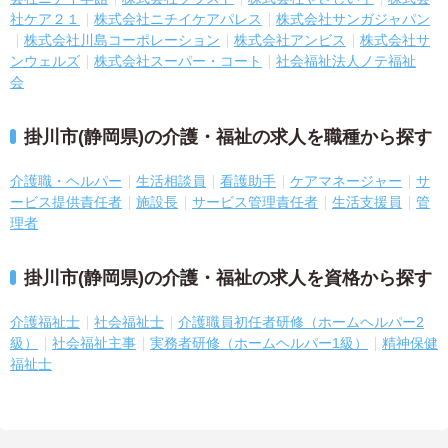
社ケア２１
株式会社ニチイケアパレス
株式会社サンガジャパン
株式会社川島コーポレーション
株式会社アンビス
株式会社サ
ンウェルズ
株式会社スーパー・コート
社会福祉法人ノテ福祉
会
掛川市(静岡県)の介護・福祉の求人を職種から探す
介護職・ヘルパー
生活相談員
看護助手
ケアマネージャー
サ
ービス提供責任者
施設長
サービス管理責任者
生活支援員
管
理者
掛川市(静岡県)の介護・福祉の求人を資格から探す
介護福祉士
社会福祉士
介護職員初任者研修（ホームヘルパー2
級）
社会福祉主事
実務者研修（ホームヘルパー1級）
精神保健
福祉士