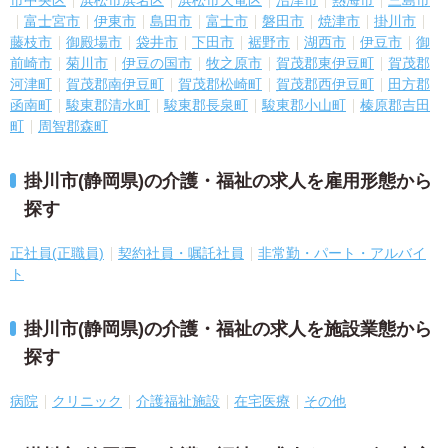
富士宮市
伊東市
島田市
富士市
磐田市
焼津市
掛川市
藤枝市
御殿場市
袋井市
下田市
裾野市
湖西市
伊豆市
御
前崎市
菊川市
伊豆の国市
牧之原市
賀茂郡東伊豆町
賀茂郡
河津町
賀茂郡南伊豆町
賀茂郡松崎町
賀茂郡西伊豆町
田方郡
函南町
駿東郡清水町
駿東郡長泉町
駿東郡小山町
榛原郡吉田
町
周智郡森町
掛川市(静岡県)の介護・福祉の求人を雇用形態から
探す
正社員(正職員)
契約社員・嘱託社員
非常勤・パート・アルバイ
ト
掛川市(静岡県)の介護・福祉の求人を施設業態から
探す
病院
クリニック
介護福祉施設
在宅医療
その他