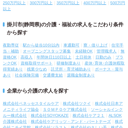
250万円以上
300万円以上
350万円以上
400万円以上
500万円
以上
掛川市(静岡県)の介護・福祉の求人をこだわり条件
から探す
夜勤専従
駅から徒歩10分以内
車通勤可
寮・借り上げ
住宅手
当・補助
オープニングスタッフ募集
未経験OK
管理職求人
無
資格OK
高収入
年間休日110日以上
土日祝休
日勤のみ
ブラ
ンクOK
資格取得サポート
研修制度あり
産休･育休･介護休暇取
得実績あり
残業少なめ
託児所・育児補助あり
ボーナス・賞与
あり
社会保険完備
交通費支給
退職金制度あり
企業から介護の求人を探す
株式会社ベネッセスタイルケア
株式会社ツクイ
株式会社日本ア
メニティライフ協会
ＳＯＭＰＯケア株式会社
ソーシャルインク
ルー株式会社
株式会社SOYOKAZE
株式会社ケア２１
ALSOK
介護株式会社
株式会社ケアリッツ・アンド・パートナーズ
株式
会社ニチイ学館
株式会社ソラスト
株式会社やさしい手
株式会