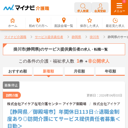
0
0
求人検索
会員登録
メニュー
ホーム
初めての方へ
面談会場一覧
保存した求人
最近見た求人
マイナビ介護職
サービス提供責任者
静岡県
掛川市
静岡県のサー
掛川市(静岡県)のサービス提供責任者
の求人・転職一覧
1
この条件の介護・福祉求人数
非公開求人
件 ＋
おすすめ順
新着順
月収順
年収順
募集停止
訪問介護
更新日：2026年04月03日
株式会社アイケア在宅介護センター アイケア御殿場
株式会社アイケア
【静岡県／御殿場市】年間休日113日☆退職金制
度あり◎訪問介護にてサービス提供責任者募集＜
日勤＞