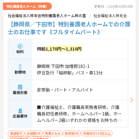
特別養護老人ホーム（特養）
更新日：2026年03月24日
社会福祉法人梓友会特別養護老人ホーム梓の里
社会福祉法人梓友会
【静岡県／下田市】特別養護老人ホームでの介護
士のお仕事です《フルタイムパート》
時給
1,170円～1,310円
給料
静岡県 下田市 加増野181-1
勤務地
伊豆急行「稲梓駅」バス・車13分
非常勤・パート・アルバイト
雇用形態
■介護福祉士、介護職員実務者研修、介護
職員初任者研修、ホームヘルパー1級、ホー
応募要件
ムヘルパー2級いずれかの資格をお持ちの方
※無資格・未経験応相談
車通勤可
未経験OK
残業少なめ
無資格OK
年間休日110日以上
社会保険完備
交通費支給