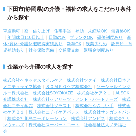
下田市(静岡県)の介護・福祉の求人をこだわり条件
から探す
車通勤可
寮・借り上げ
住宅手当・補助
未経験OK
無資格OK
年間休日110日以上
日勤のみ
ブランクOK
研修制度あり
産
休･育休･介護休暇取得実績あり
新卒OK
残業少なめ
託児所・育
児補助あり
社会保険完備
交通費支給
退職金制度あり
企業から介護の求人を探す
株式会社ベネッセスタイルケア
株式会社ツクイ
株式会社日本ア
メニティライフ協会
ＳＯＭＰＯケア株式会社
ソーシャルインク
ルー株式会社
株式会社SOYOKAZE
株式会社ケア２１
ALSOK
介護株式会社
株式会社ケアリッツ・アンド・パートナーズ
株式
会社ニチイ学館
株式会社ソラスト
株式会社やさしい手
株式会
社ケア２１
株式会社ニチイケアパレス
株式会社サンガジャパン
株式会社川島コーポレーション
株式会社アンビス
株式会社サ
ンウェルズ
株式会社スーパー・コート
社会福祉法人ノテ福祉
会