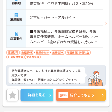
勤務地
伊豆急行「伊豆急下田駅」バス・車10分
非常勤・パート・アルバイト
雇用形態
■介護福祉士、介護職員実務者研修、介護
職員初任者研修、ホームヘルパー1級、ホー
応募要件
ムヘルパー2級いずれかの資格をお持ちの方
※無資格・未経験応相談
車通勤可
未経験OK
残業少なめ
無資格OK
年間休日110日以上
社会保険完備
交通費支給
特別養護老人ホームにおける非常勤介護スタッフ募
集求人です！
年間休日数125日！残業もほとんどなくプライベー
トな時間も大切にしながら働けます！利用可能な託
児所もあり子育て中の方も安心！
ご興味ある方には、面接のポイントなど、さらに詳
詳細を見る
無料
紹介してもらう
細をお話致しますのでお気軽にご相談ください。