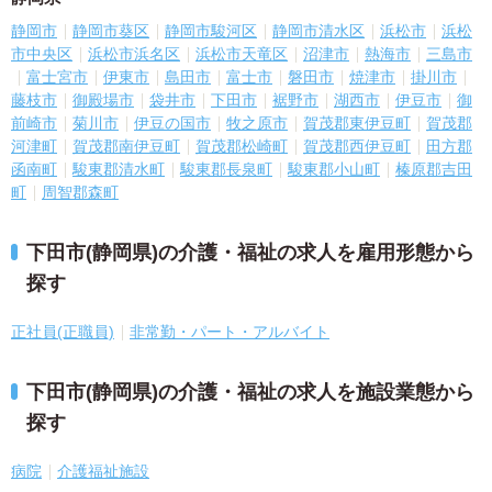
静岡市
静岡市葵区
静岡市駿河区
静岡市清水区
浜松市
浜松
市中央区
浜松市浜名区
浜松市天竜区
沼津市
熱海市
三島市
富士宮市
伊東市
島田市
富士市
磐田市
焼津市
掛川市
藤枝市
御殿場市
袋井市
下田市
裾野市
湖西市
伊豆市
御
前崎市
菊川市
伊豆の国市
牧之原市
賀茂郡東伊豆町
賀茂郡
河津町
賀茂郡南伊豆町
賀茂郡松崎町
賀茂郡西伊豆町
田方郡
函南町
駿東郡清水町
駿東郡長泉町
駿東郡小山町
榛原郡吉田
町
周智郡森町
下田市(静岡県)の介護・福祉の求人を雇用形態から
探す
正社員(正職員)
非常勤・パート・アルバイト
下田市(静岡県)の介護・福祉の求人を施設業態から
探す
病院
介護福祉施設