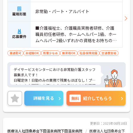
非常勤・パート・アルバイト
雇用形態
■介護福祉士、介護職員実務者研修、介護
職員初任者研修、ホームヘルパー1級、ホー
応募要件
ムヘルパー2級いずれかの資格をお持ちの方
※無資格・未経験応相談 ■普通自動車運転
免許（AT限定可）
車通勤可
未経験OK
残業少なめ
無資格OK
社会保険完備
交通費支給
デイサービスセンターにおける非常勤介護スタッフ
募集求人です！
日曜定休！日勤のみの業務で残業もほぼなし！プラ
イベートな時間も大切にしながら働けます！利用可
能な託児所もあり子育て中の方も安心！
ご興味ある方には、面接のポイントなど、さらに詳
詳細を見る
無料
紹介してもらう
細をお話致しますのでお気軽にご相談ください。
更新日：2025年08月18日
医療法人社団桑寿会下田温泉病院下田温泉病院
医療法人社団桑寿会下