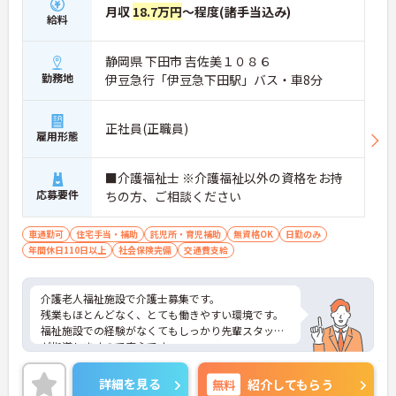
月収
18.7万円
～程度(諸手当込み)
給料
静岡県 下田市 吉佐美１０８６
勤務地
伊豆急行「伊豆急下田駅」バス・車8分
正社員(正職員)
雇用形態
■介護福祉士 ※介護福祉以外の資格をお持
応募要件
ちの方、ご相談ください
車通勤可
住宅手当・補助
託児所・育児補助
無資格OK
日勤のみ
年間休日110日以上
社会保険完備
交通費支給
介護老人福祉施設で介護士募集です。
残業もほとんどなく、とても働きやすい環境です。
福祉施設での経験がなくてもしっかり先輩スタッフ
が指導しますので安心です。
ガソリン代割引制度や社内食など嬉しい特典もあり
ます。
詳細を見る
無料
紹介してもらう
ご興味がある方は、お気軽にお問い合わせくださ