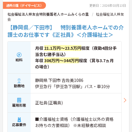
働きやすい環境です。
通所介護（デイサービス）
更新日：2026年03月13日
ご興味をお持ちの方には詳細の情報や面接のポイン
社会福祉法人梓友会特別養護老人ホームみくらの里
社会福祉法人梓友
トをお伝えしますのでお気軽にお問い合わせくださ
会
いませ。
【静岡県／下田市】 特別養護老人ホームでの介
護士のお仕事です《正社員》＜介護福祉士＞
月収
21.1万円～23.5万円
程度（夜勤4回分手
当含む諸手当込）
給料
年収
306万円～344万円
程度（賞与3.7ヵ月
の場合）
静岡県 下田市 吉佐美1086
勤務地
伊豆急行「伊豆急下田駅」バス・車10分
正社員(正職員)
雇用形態
■介護福祉士資格（介護福祉士以外の資格
応募要件
お持ちの方要相談） ※未経験者応相談