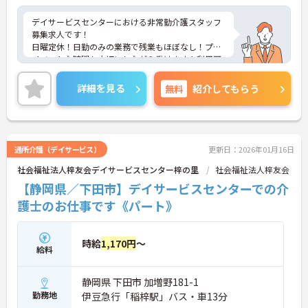
デイサービスセンターにおける非常勤介護スタッフ
募集求人です！
日曜定休！日勤のみの業務で残業もほぼなし！プラ
イベートな時間も大切にしながら働けます！利用可
能な託児所もあり子育て中の方も安心！
ご興味ある方には、面接のポイントなど、さらに詳
詳細を見る
無料
紹介してもらう
細をお話致しますのでお気軽にご相談ください。
通所介護（デイサービス）
更新日：2026年01月16日
社会福祉法人梓友会デイサービスセンター梓の里
社会福祉法人梓友会
【静岡県／下田市】デイサービスセンターでの介
護士のお仕事です《パート》
時給
1,170円
～
給料
静岡県 下田市 加増野181-1
勤務地
伊豆急行「稲梓駅」バス・車13分