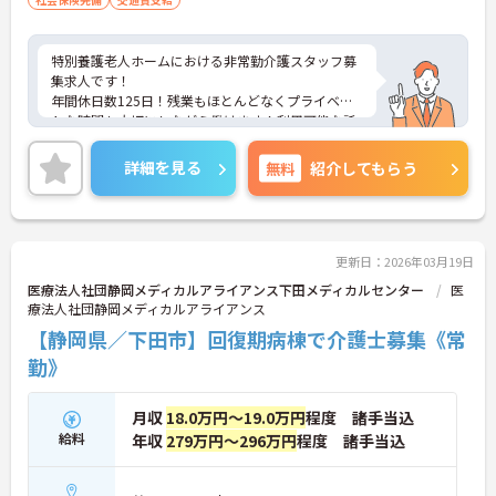
特別養護老人ホームにおける非常勤介護スタッフ募
集求人です！
年間休日数125日！残業もほとんどなくプライベー
トな時間も大切にしながら働けます！利用可能な託
児所もあり子育て中の方も安心！
ご興味ある方には、面接のポイントなど、さらに詳
詳細を見る
無料
紹介してもらう
細をお話致しますのでお気軽にご相談ください。
更新日：2026年03月19日
医療法人社団静岡メディカルアライアンス下田メディカルセンター
医
療法人社団静岡メディカルアライアンス
【静岡県／下田市】回復期病棟で介護士募集《常
勤》
月収
18.0万円～19.0万円
程度 諸手当込
給料
年収
279万円～296万円
程度 諸手当込