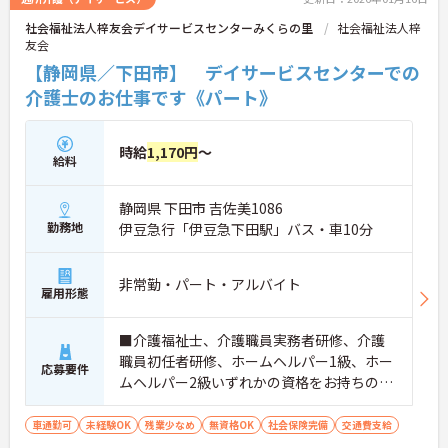
社会福祉法人梓友会デイサービスセンターみくらの里
社会福祉法人梓
友会
【静岡県／下田市】 デイサービスセンターでの
介護士のお仕事です《パート》
時給
1,170円
～
給料
静岡県 下田市 吉佐美1086
勤務地
伊豆急行「伊豆急下田駅」バス・車10分
非常勤・パート・アルバイト
雇用形態
■介護福祉士、介護職員実務者研修、介護
職員初任者研修、ホームヘルパー1級、ホー
応募要件
ムヘルパー2級いずれかの資格をお持ちの方
※無資格・未経験応相談 ■普通自動車運転
免許（AT限定可）
車通勤可
未経験OK
残業少なめ
無資格OK
社会保険完備
交通費支給