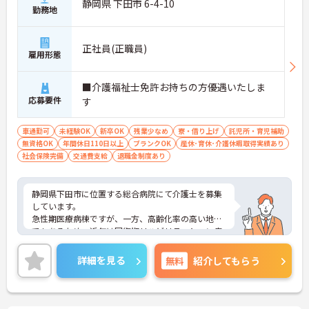
静岡県 下田市 6-4-10
勤務地
正社員(正職員)
雇用形態
■介護福祉士免許お持ちの方優遇いたしま
応募要件
す
車通勤可
未経験OK
新卒OK
残業少なめ
寮・借り上げ
託児所・育児補助
無資格OK
年間休日110日以上
ブランクOK
産休･育休･介護休暇取得実績あり
社会保険完備
交通費支給
退職金制度あり
静岡県下田市に位置する総合病院にて介護士を募集
しています。
急性期医療病棟ですが、一方、高齢化率の高い地域
でもあるため、近年は回復期リハビリテーション病
棟や地域包括ケア病床を開設し、急性期から回復
期、慢性期まで一施設内でシームレスに対応できる
詳細を見る
無料
紹介してもらう
よう、地域のニーズに合わせた体制を整えていま
す。
残業時間は少ないですが、NO残業デーの設定や院内
保育園を設立しているため子育てをしている方でも