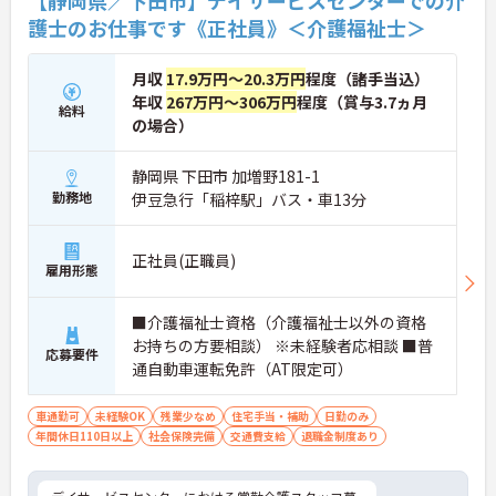
護士のお仕事です《正社員》＜介護福祉士＞
月収
17.9万円～20.3万円
程度（諸手当込）
年収
267万円～306万円
程度（賞与3.7ヵ月
給料
の場合）
静岡県 下田市 加増野181-1
勤務地
伊豆急行「稲梓駅」バス・車13分
正社員(正職員)
雇用形態
■介護福祉士資格（介護福祉士以外の資格
お持ちの方要相談） ※未経験者応相談 ■普
応募要件
通自動車運転免許（AT限定可）
車通勤可
未経験OK
残業少なめ
住宅手当・補助
日勤のみ
年間休日110日以上
社会保険完備
交通費支給
退職金制度あり