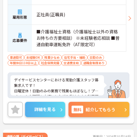
正社員(正職員)
雇用形態
■介護福祉士資格（介護福祉士以外の資格
お持ちの方要相談） ※未経験者応相談 ■普
応募要件
通自動車運転免許（AT限定可）
車通勤可
未経験OK
残業少なめ
住宅手当・補助
日勤のみ
年間休日110日以上
社会保険完備
交通費支給
退職金制度あり
デイサービスセンターにおける常勤介護スタッフ募
集求人です！
日曜定休！日勤のみの業務で残業もほぼなし！プラ
イベートな時間も大切にしながら働けます！利用可
能な託児所もあり子育て中の方も安心！
ご興味ある方には、面接のポイントなど、さらに詳
詳細を見る
無料
紹介してもらう
細をお話致しますのでお気軽にご相談ください。
通所介護（デイサービス）
更新日：2026年01月16日