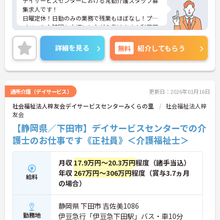
デイサービスセンターにおける常勤介護スタッフ募
集求人です！
日曜定休！日勤のみの業務で残業もほぼなし！プラ
イベートな時間も大切にしながら働けます！利用可
能な託児所もあり子育て中の方も安心！
ご興味ある方には、面接のポイントなど、さらに詳
詳細を見る
無料
紹介してもらう
細をお話致しますのでお気軽にご相談ください。
通所介護（デイサービス）
更新日：2026年01月16日
社会福祉法人梓友会デイサービスセンターみくらの里
社会福祉法人梓
友会
【静岡県／下田市】デイサービスセンターでの介
護士のお仕事です《正社員》＜介護福祉士＞
月収
17.9万円～20.3万円
程度（諸手当込）
年収
267万円～306万円
程度（賞与3.7ヵ月
給料
の場合）
静岡県 下田市 吉佐美1086
勤務地
伊豆急行「伊豆急下田駅」バス・車10分