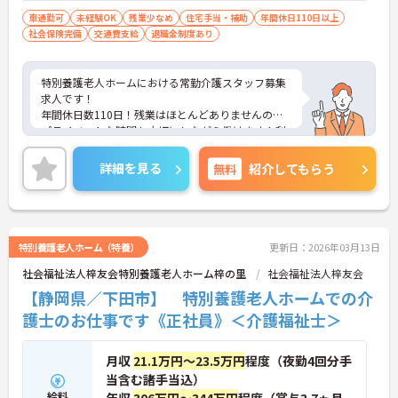
車通勤可
未経験OK
残業少なめ
住宅手当・補助
年間休日110日以上
社会保険完備
交通費支給
退職金制度あり
特別養護老人ホームにおける常勤介護スタッフ募集
求人です！
年間休日数110日！残業はほとんどありませんので
プライベートな時間も大切にしながら働けます！利
用可能な託児所もあり子育て中の方も安心！
ご興味ある方には、面接のポイントなど、さらに詳
詳細を見る
無料
紹介してもらう
細をお話致しますのでお気軽にご相談ください。
特別養護老人ホーム（特養）
更新日：2026年03月13日
社会福祉法人梓友会特別養護老人ホーム梓の里
社会福祉法人梓友会
【静岡県／下田市】 特別養護老人ホームでの介
護士のお仕事です《正社員》＜介護福祉士＞
月収
21.1万円～23.5万円
程度（夜勤4回分手
当含む諸手当込）
給料