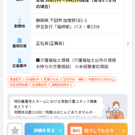
年収
306万円～344万円
程度（賞与3.7ヵ月
の場合）
静岡県 下田市 加増野181-1
勤務地
伊豆急行「稲梓駅」バス・車13分
正社員(正職員)
雇用形態
■介護福祉士資格（介護福祉士以外の資格
応募要件
お持ちの方要相談） ※未経験者応相談
車通勤可
未経験OK
残業少なめ
住宅手当・補助
年間休日110日以上
社会保険完備
交通費支給
退職金制度あり
特別養護老人ホームにおける常勤介護スタッフ募集
求人です！
年間休日数110日！残業はほとんどありませんので
プライベートな時間も大切にしながら働けます！利
用可能な託児所もあり子育て中の方も安心！
ご興味ある方には、面接のポイントなど、さらに詳
詳細を見る
無料
紹介してもらう
細をお話致しますのでお気軽にご相談ください。