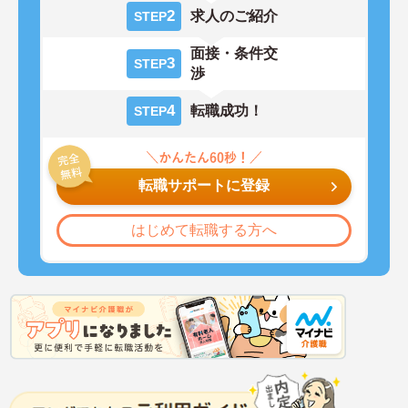
2
求人のご紹介
STEP
面接・条件交
3
STEP
渉
4
転職成功！
STEP
転職サポートに登録
はじめて転職する方へ