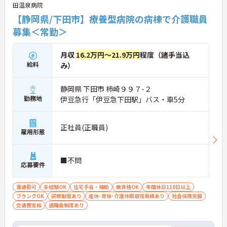
田温泉病院
【静岡県/下田市】療養型病院の病棟で介護職員
募集＜常勤＞
月収
16.2万円～21.9万円
程度（諸手当込
給料
み）
静岡県 下田市 柿崎９９７-２
勤務地
伊豆急行「伊豆急下田駅」バス・車5分
正社員(正職員)
雇用形態
■不問
応募要件
車通勤可
未経験OK
住宅手当・補助
無資格OK
年間休日110日以上
ブランクOK
研修制度あり
産休･育休･介護休暇取得実績あり
社会保険完備
交通費支給
退職金制度あり