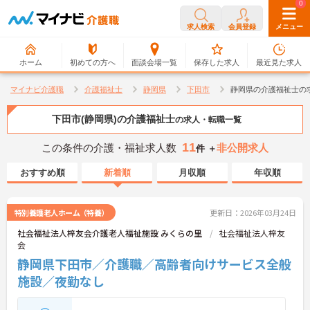
0
0
求人検索
会員登録
メニュー
ホーム
初めての方へ
面談会場一覧
保存した求人
最近見た求人
マイナビ介護職
介護福祉士
静岡県
下田市
静岡県の介護福祉士の
下田市(静岡県)の介護福祉士
の求人・転職一覧
11
この条件の介護・福祉求人数
非公開求人
件 ＋
おすすめ順
新着順
月収順
年収順
特別養護老人ホーム（特養）
更新日：2026年03月24日
社会福祉法人梓友会介護老人福祉施設 みくらの里
社会福祉法人梓友
会
静岡県下田市／介護職／高齢者向けサービス全般
施設／夜勤なし