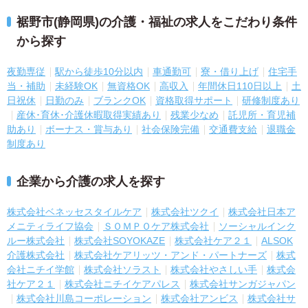
裾野市(静岡県)の介護・福祉の求人をこだわり条件
から探す
夜勤専従
駅から徒歩10分以内
車通勤可
寮・借り上げ
住宅手
当・補助
未経験OK
無資格OK
高収入
年間休日110日以上
土
日祝休
日勤のみ
ブランクOK
資格取得サポート
研修制度あり
産休･育休･介護休暇取得実績あり
残業少なめ
託児所・育児補
助あり
ボーナス・賞与あり
社会保険完備
交通費支給
退職金
制度あり
企業から介護の求人を探す
株式会社ベネッセスタイルケア
株式会社ツクイ
株式会社日本ア
メニティライフ協会
ＳＯＭＰＯケア株式会社
ソーシャルインク
ルー株式会社
株式会社SOYOKAZE
株式会社ケア２１
ALSOK
介護株式会社
株式会社ケアリッツ・アンド・パートナーズ
株式
会社ニチイ学館
株式会社ソラスト
株式会社やさしい手
株式会
社ケア２１
株式会社ニチイケアパレス
株式会社サンガジャパン
株式会社川島コーポレーション
株式会社アンビス
株式会社サ