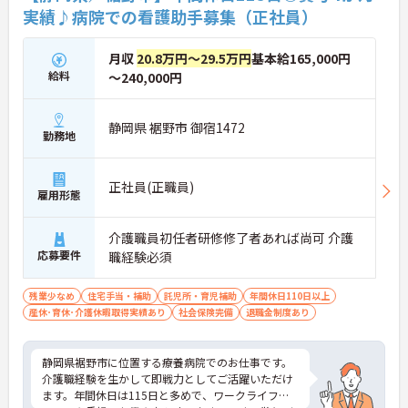
実績♪病院での看護助手募集（正社員）
月収
20.8万円～29.5万円
基本給165,000円
給料
～240,000円
静岡県 裾野市 御宿1472
勤務地
正社員(正職員)
雇用形態
介護職員初任者研修修了者あれば尚可 介護
応募要件
職経験必須
残業少なめ
住宅手当・補助
託児所・育児補助
年間休日110日以上
産休･育休･介護休暇取得実績あり
社会保険完備
退職金制度あり
静岡県裾野市に位置する療養病院でのお仕事です。
介護職経験を生かして即戦力としてご活躍いただけ
ます。年間休日は115日と多めで、ワークライフバ