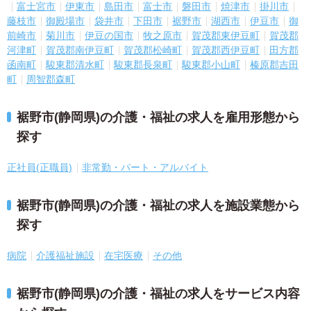
富士宮市
伊東市
島田市
富士市
磐田市
焼津市
掛川市
藤枝市
御殿場市
袋井市
下田市
裾野市
湖西市
伊豆市
御
前崎市
菊川市
伊豆の国市
牧之原市
賀茂郡東伊豆町
賀茂郡
河津町
賀茂郡南伊豆町
賀茂郡松崎町
賀茂郡西伊豆町
田方郡
函南町
駿東郡清水町
駿東郡長泉町
駿東郡小山町
榛原郡吉田
町
周智郡森町
裾野市(静岡県)の介護・福祉の求人を雇用形態から
探す
正社員(正職員)
非常勤・パート・アルバイト
裾野市(静岡県)の介護・福祉の求人を施設業態から
探す
病院
介護福祉施設
在宅医療
その他
裾野市(静岡県)の介護・福祉の求人をサービス内容