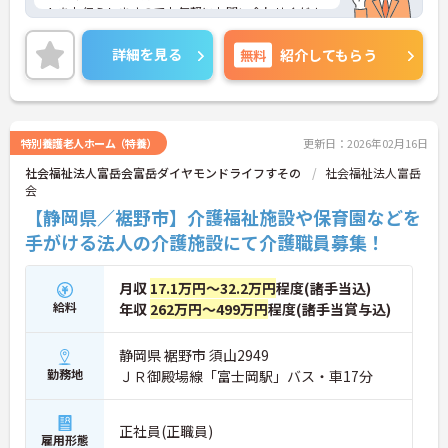
トをお伝えしますのでお気軽にお問い合わせくださ
いませ。
詳細を見る
無料
紹介してもらう
特別養護老人ホーム（特養）
更新日：2026年02月16日
社会福祉法人富岳会富岳ダイヤモンドライフすその
社会福祉法人富岳
会
【静岡県／裾野市】介護福祉施設や保育園などを
手がける法人の介護施設にて介護職員募集！
月収
17.1万円～32.2万円
程度(諸手当込)
給料
年収
262万円～499万円
程度(諸手当賞与込)
静岡県 裾野市 須山2949
勤務地
ＪＲ御殿場線「富士岡駅」バス・車17分
正社員(正職員)
雇用形態