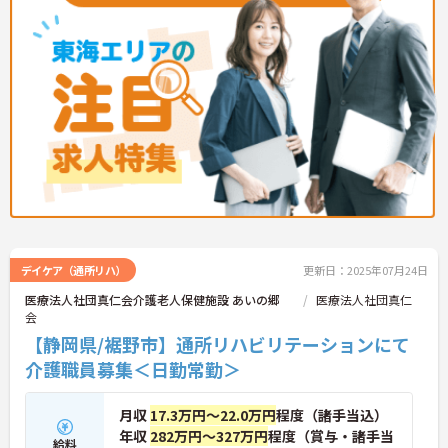
デイケア（通所リハ）
更新日：2025年07月24日
医療法人社団真仁会介護老人保健施設 あいの郷
医療法人社団真仁
会
【静岡県/裾野市】通所リハビリテーションにて
介護職員募集＜日勤常勤＞
月収
17.3万円～22.0万円
程度（諸手当込）
年収
282万円～327万円
程度（賞与・諸手当
給料