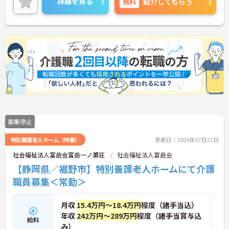
詳細を見る
無料
紹介してもらう
す。
また、休暇制度が充実しており、産休・育休なども
あるので、小さなお子様がいらっしゃる方も安心し
て働いて頂ける環境です。
ご興味をお持ちの方には、詳細の情報や面接のポイ
ントをお伝えしますのでお気軽にお問い合わせくだ
さい。
募集停止
特別養護老人ホーム（特養）
更新日：2026年07月22日
社会福祉法人富岳会富岳一ノ瀬荘
社会福祉法人富岳会
【静岡県／裾野市】特別養護老人ホームにて介護
職員募集＜常勤＞
月収
15.4万円～18.4万円
程度（諸手当込）
年収
242万円～289万円
程度（諸手当賞与込
給料
み）