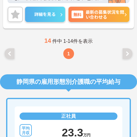
ランスを重視した働き方も叶いやすいです。賞与4か
月分の支給実績もあり、モチベーションにもつなが
最新の募集状況を問
ります。保育施設が併設されているのも魅力です。
詳細を見る
無料
い合わせる
ご興味のある方には、面接対策ポイントなど、さら
に詳細をお話しいたしますのでお気軽にご相談くだ
さい！
14
件中 1-14件を表示
1
静岡県の雇用形態別介護職の平均給与
正社員
23.3
万円