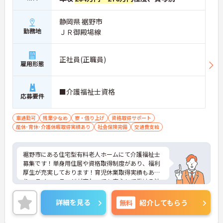
静岡県 裾野市
勤務地
ＪＲ御殿場線
正社員(正職員)
雇用形態
■介護福祉士資格
応募要件
車通勤可
残業少なめ
寮・借り上げ
資格取得サポート
産休･育休･介護休暇取得実績あり
社会保険完備
交通費支給
裾野市にある住宅型有料老人ホームにて介護福祉士
募集です！単身用住居や資格取得制度があり、福利
厚生が充実しております！育児休業取得実績もあ
り、ライフステージが変わっても安心して働ける法
人です！ご興味ある方には、面接対策ポイントな
ど、詳細をお話しいたしますのでお気軽にご相談く
詳細を見る
無料
紹介してもらう
ださい。