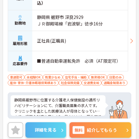
込）
静岡県 裾野市 深良2929
勤務地
ＪＲ御殿場線「岩波駅」徒歩16分
正社員(正職員)
雇用形態
■普通自動車運転免許 必須（AT限定可）
応募要件
車通勤可
未経験OK
残業少なめ
住宅手当・補助
無資格OK
日勤のみ
産休･育休･介護休暇取得実績あり
社会保険完備
交通費支給
退職金制度あり
静岡県裾野市に位置する介護老人保健施設の通所リ
ハビリテーションにて、介護職員募集の求人です。
クリニックを主とした医療法人が母体となっている
ので、退職金制度や賞与4.5ヶ月をはじめ、厚生面で
の充実が魅力のひとつとなっています。
興味のある方には、面接対策ポイントなど、さらに
詳細を見る
無料
紹介してもらう
詳細をお話いたしますのでお気軽にご相談くださ
い。