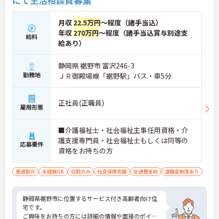
にて生活相談員募集
月収
22.5万円
～程度（諸手当込）
年収
270万円
～程度（諸手当込賞与別途支
給料
給あり）
静岡県 裾野市 富沢246-3
勤務地
ＪＲ御殿場線「裾野駅」バス・車5分
正社員(正職員)
雇用形態
■介護福祉士・社会福祉主事任用資格・介
護支援専門員・社会福祉士もしくは同等の
応募要件
資格をお持ちの方
車通勤可
未経験OK
日勤のみ
社会保険完備
交通費支給
退職金制度あり
静岡県裾野市に位置するサービス付き高齢者向け住
宅です。
ご興味をお持ちの方には詳細の情報や面接のポイン