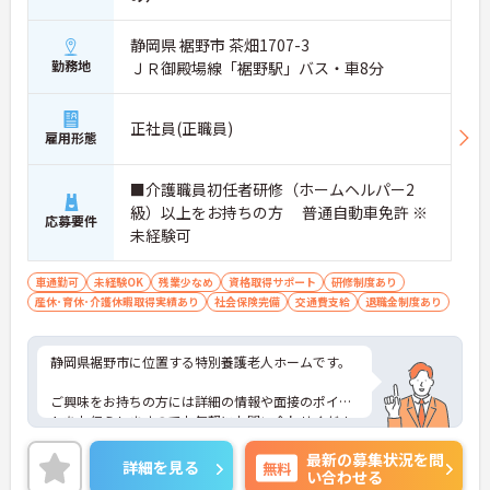
静岡県 裾野市 茶畑1707-3
勤務地
ＪＲ御殿場線「裾野駅」バス・車8分
正社員(正職員)
雇用形態
■介護職員初任者研修（ホームヘルパー2
級）以上をお持ちの方 普通自動車免許 ※
応募要件
未経験可
車通勤可
未経験OK
残業少なめ
資格取得サポート
研修制度あり
産休･育休･介護休暇取得実績あり
社会保険完備
交通費支給
退職金制度あり
静岡県裾野市に位置する特別養護老人ホームです。
ご興味をお持ちの方には詳細の情報や面接のポイン
トをお伝えしますのでお気軽にお問い合わせくださ
いませ。
最新の募集状況を問
詳細を見る
無料
い合わせる