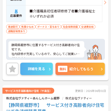
■介護職員初任者研修修了者■介護福祉士
応募要件
※いずれか必須
車通勤可
残業少なめ
ボーナス・賞与あり
社会保険完備
交通費支給
退職金制度あり
静岡県裾野市に位置するサービス付き高齢者向け住
宅です。
社内研修が充実しているので、安心してご就業いた
だけます！
ご興味をお持ちの方には詳細の情報や面接のポイン
トをお伝えしますのでお気軽にお問い合わせくださ
詳細を見る
無料
紹介してもらう
いませ。
サービス付き高齢者向け住宅（サ高住）
更新日：2026年04月01日
株式会社ヴァティーあんしんホーム裾野
株式会社ヴァティー
【静岡県裾野市】 サービス付き高齢者向け住宅