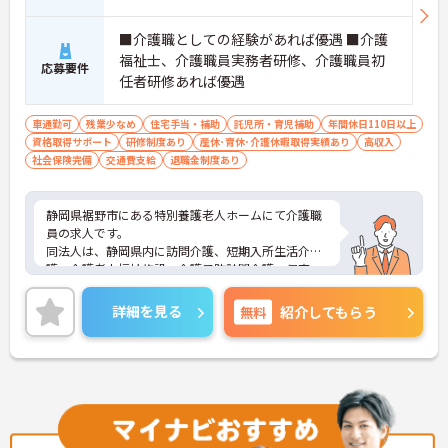
■介護職としての経験があれば優遇 ■介護
福祉士、介護職員実務者研修、介護職員初
応募要件
任者研修あれば優遇
車通勤可
残業少なめ
住宅手当・補助
託児所・育児補助
年間休日110日以上
資格取得サポート
研修制度あり
産休･育休･介護休暇取得実績あり
高収入
社会保険完備
交通費支給
退職金制度あり
静岡県裾野市にある特別養護老人ホームにて介護職
員の求人です。
同法人は、静岡県内に訪問介護、短期入所生活介
護、介護老人福祉施設、介護予防訪問介護、保育
園、児童発達支援センターなどさまざま施設を運営
しています。
詳細を見る
無料
紹介してもらう
四季折々色んな行事が催されます。夏には盛大な花
火大会も♪
自己評価表を用いてサービスなどの向上を心がけて
おり、職員の意識の高い職場です。
ご興味のある方はお気軽にお問い合わせください！