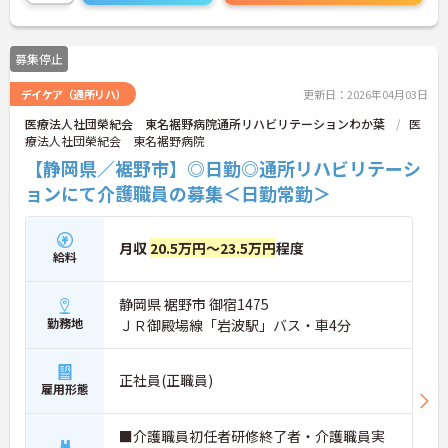
募集停止
デイケア（通所リハ）
更新日：2026年04月03日
医療法人社団榮紀会 東名裾野病院通所リハビリテーションわか葉
医
療法人社団榮紀会 東名裾野病院
【静岡県／裾野市】◎日勤◎通所リハビリテーシ
ョンにて介護職員の募集＜日勤常勤＞
月収
20.5万円～23.5万円
程度
給料
静岡県 裾野市 御宿1475
勤務地
ＪＲ御殿場線「岩波駅」バス・車4分
正社員(正職員)
雇用形態
■介護職員初任者研修終了者・介護職員実