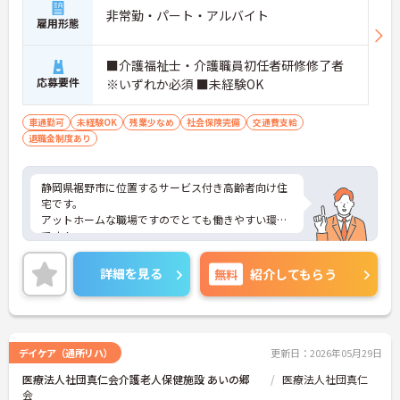
非常勤・パート・アルバイト
雇用形態
■介護福祉士・介護職員初任者研修修了者
応募要件
※いずれか必須 ■未経験OK
車通勤可
未経験OK
残業少なめ
社会保険完備
交通費支給
退職金制度あり
静岡県裾野市に位置するサービス付き高齢者向け住
宅です。
アットホームな職場ですのでとても働きやすい環境
です！
マイカー通勤OK！無料駐車場も完備しております！
毎日の通勤も楽々です♪
詳細を見る
無料
紹介してもらう
ご興味をお持ちの方には詳細の情報や面接のポイン
トをお伝えしますのでお気軽にお問い合わせくださ
いませ。
デイケア（通所リハ）
更新日：2026年05月29日
医療法人社団真仁会介護老人保健施設 あいの郷
医療法人社団真仁
会