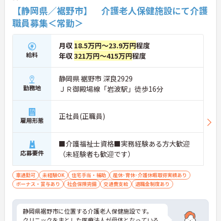
【静岡県／裾野市】 介護老人保健施設にて介護
職員募集＜常勤＞
月収
18.5万円～23.9万円
程度
給料
年収
321万円～415万円
程度
静岡県 裾野市 深良2929
勤務地
ＪＲ御殿場線「岩波駅」徒歩16分
正社員(正職員)
雇用形態
■介護福祉士資格■実務経験ある方大歓迎
応募要件
（未経験者も歓迎です）
車通勤可
未経験OK
住宅手当・補助
産休･育休･介護休暇取得実績あり
ボーナス・賞与あり
社会保険完備
交通費支給
退職金制度あり
静岡県裾野市に位置する介護老人保健施設です。
クリニックを主とした医療法人が母体となっている