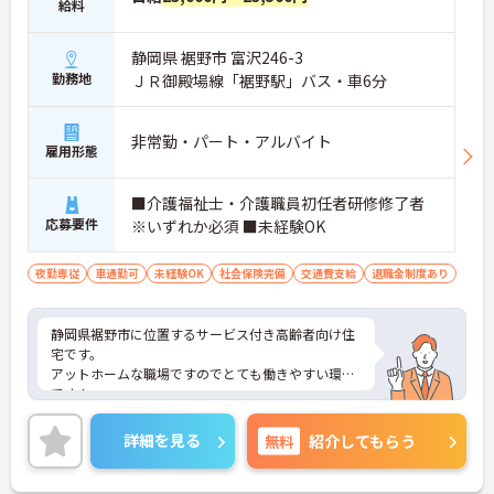
給料
静岡県 裾野市 富沢246-3
勤務地
ＪＲ御殿場線「裾野駅」バス・車6分
非常勤・パート・アルバイト
雇用形態
■介護福祉士・介護職員初任者研修修了者
応募要件
※いずれか必須 ■未経験OK
夜勤専従
車通勤可
未経験OK
社会保険完備
交通費支給
退職金制度あり
静岡県裾野市に位置するサービス付き高齢者向け住
宅です。
アットホームな職場ですのでとても働きやすい環境
です！
社内研修制度も充実しており働きながらスキルUPが
できます◎
詳細を見る
無料
紹介してもらう
ご興味をお持ちの方には詳細の情報や面接のポイン
トをお伝えしますのでお気軽にお問い合わせくださ
いませ。