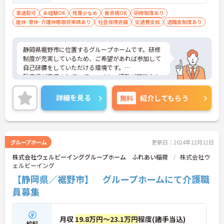
車通勤可
未経験OK
残業少なめ
無資格OK
研修制度あり
産休･育休･介護休暇取得実績あり
社会保険完備
交通費支給
退職金制度あり
静岡県裾野市に位置するグループホームです。研修
制度が充実しているため、ご希望があれば参加して
自己研鑽をしていただける環境です。
駐車場が完備されていて、マイカー通勤が可能なた
め、通勤に便利です。残業時間はほとんど発生しま
せん。プライベートとメリハリをつけて勤務できま
詳細を見る
無料
紹介してもらう
す。
また、休暇制度が充実しており、産休・育休なども
あるので、小さなお子様がいらっしゃる方も安心し
て働いて頂ける環境です。
ご興味をお持ちの方には、詳細の情報や面接のポイ
グループホーム
更新日：2024年12月12日
ントをお伝えしますのでお気軽にお問い合わせくだ
株式会社ウェルビーインググループホーム ふれあい稲荷
株式会社ウ
さい。
ェルビーイング
【静岡県／裾野市】 グループホームにて介護職
員募集
月収
19.8万円～23.1万円
程度(諸手当込)
給料