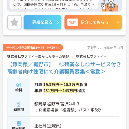
ので、退職金制度や賞与4.5ヶ月をはじめ、日帰り旅
行やボウリング大会など、福利厚生面での充実が魅
力のひとつとなっています。
興味のある方には、面接対策ポイントなど、さらに
詳細を見る
無料
紹介してもらう
詳細をお話いたしますのでお気軽にご相談くださ
い。
サービス付き高齢者向け住宅（サ高住）
更新日：2026年04月01日
株式会社ヴァティーあんしんホーム裾野
株式会社ヴァティー
【静岡県／裾野市】 ◎残業なし◎サービス付き
高齢者向け住宅にて介護職員募集＜常勤＞
月収
19.3万円～20.3万円
程度
給料
年収
231万円～243万円
程度
静岡県 裾野市 富沢246-3
勤務地
ＪＲ御殿場線「裾野駅」バス・車5分
正社員(正職員)
雇用形態