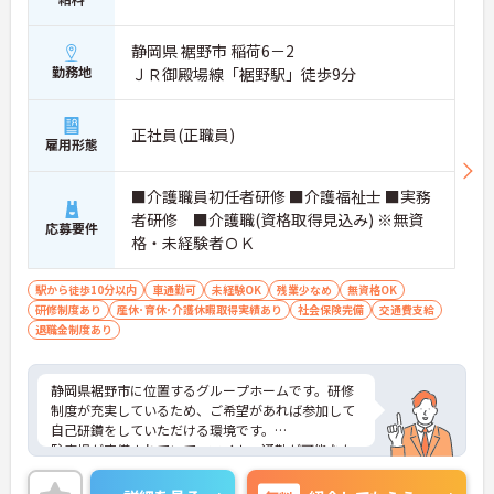
静岡県 裾野市 稲荷6－2
勤務地
ＪＲ御殿場線「裾野駅」徒歩9分
正社員(正職員)
雇用形態
■介護職員初任者研修 ■介護福祉士 ■実務
者研修 ■介護職(資格取得見込み) ※無資
応募要件
格・未経験者ＯＫ
駅から徒歩10分以内
車通勤可
未経験OK
残業少なめ
無資格OK
研修制度あり
産休･育休･介護休暇取得実績あり
社会保険完備
交通費支給
退職金制度あり
静岡県裾野市に位置するグループホームです。研修
制度が充実しているため、ご希望があれば参加して
自己研鑽をしていただける環境です。
駐車場が完備されていて、マイカー通勤が可能なた
め、通勤に便利です。残業時間はほとんど発生しま
せん。プライベートとメリハリをつけて勤務できま