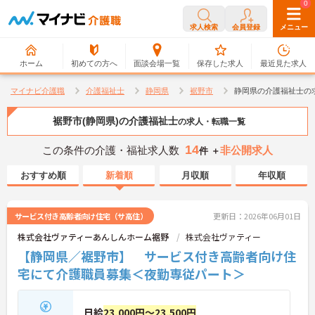
0
0
求人検索
会員登録
メニュー
ホーム
初めての方へ
面談会場一覧
保存した求人
最近見た求人
マイナビ介護職
介護福祉士
静岡県
裾野市
静岡県の介護福祉士の
裾野市(静岡県)の介護福祉士
の求人・転職一覧
14
この条件の介護・福祉求人数
非公開求人
件 ＋
おすすめ順
新着順
月収順
年収順
サービス付き高齢者向け住宅（サ高住）
更新日：2026年06月01日
株式会社ヴァティーあんしんホーム裾野
株式会社ヴァティー
【静岡県／裾野市】 サービス付き高齢者向け住
宅にて介護職員募集＜夜勤専従パート＞
日給
23,000円～23,500円