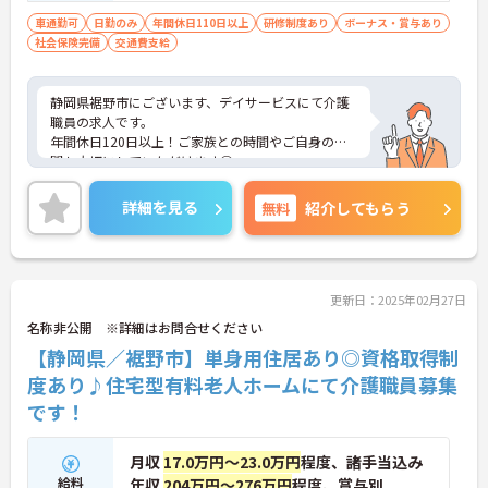
車通勤可
日勤のみ
年間休日110日以上
研修制度あり
ボーナス・賞与あり
社会保険完備
交通費支給
静岡県裾野市にございます、デイサービスにて介護
職員の求人です。
年間休日120日以上！ご家族との時間やご自身の時
間も大切にしていただけます◎
ご興味をお持ちの方はお気軽にお問合せ下さい。
詳細を見る
無料
紹介してもらう
更新日：2025年02月27日
名称非公開 ※詳細はお問合せください
【静岡県／裾野市】単身用住居あり◎資格取得制
度あり♪住宅型有料老人ホームにて介護職員募集
です！
月収
17.0万円～23.0万円
程度、諸手当込み
給料
年収
204万円～276万円
程度、賞与別