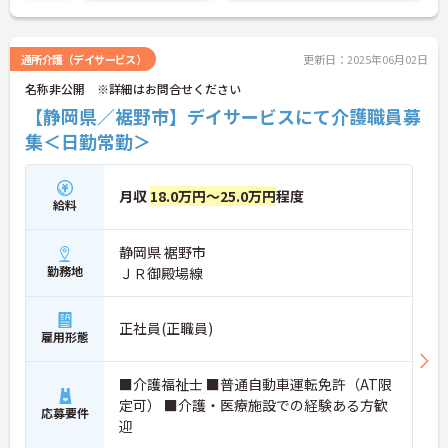
通所介護（デイサービス）
更新日：2025年06月02日
名称非公開 ※詳細はお問合せください
【静岡県／裾野市】デイサービスにて介護職員募
集＜日勤常勤＞
月収
18.0万円～25.0万円
程度
給料
静岡県 裾野市
勤務地
ＪＲ御殿場線
正社員(正職員)
雇用形態
■介護福祉士 ■普通自動車運転免許（AT限
定可） ■介護・医療施設での経験ある方歓
応募要件
迎