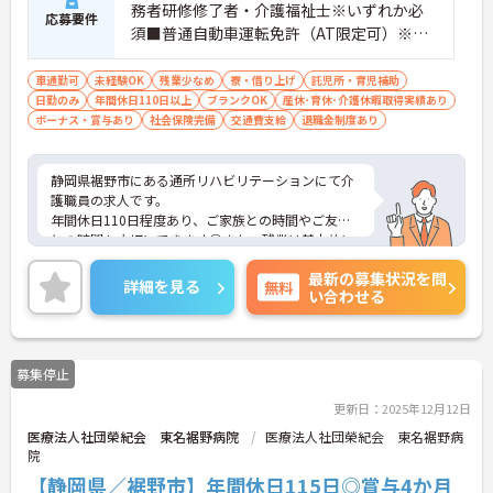
務者研修修了者・介護福祉士※いずれか必
応募要件
須■普通自動車運転免許（AT限定可）※必
須■ブランクOK・未経験OK
車通勤可
未経験OK
残業少なめ
寮・借り上げ
託児所・育児補助
日勤のみ
年間休日110日以上
ブランクOK
産休･育休･介護休暇取得実績あり
ボーナス・賞与あり
社会保険完備
交通費支給
退職金制度あり
静岡県裾野市にある通所リハビリテーションにて介
護職員の求人です。
年間休日110日程度あり、ご家族との時間やご友人
との時間も大切にできます◎また、残業は基本的に
ございませんので、ゆとりをもってご就業いただけ
最新の募集状況を問
ます！
詳細を見る
無料
い合わせる
ご興味をお持ちの方はお気軽にお問合せ下さい。
募集停止
更新日：2025年12月12日
医療法人社団榮紀会 東名裾野病院
医療法人社団榮紀会 東名裾野病
院
【静岡県／裾野市】年間休日115日◎賞与4か月