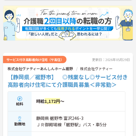
サービス付き高齢者向け住宅（サ高住）
更新日：2026年05月29日
株式会社ヴァティーあんしんホーム裾野
株式会社ヴァティー
【静岡県／裾野市】 ◎残業なし◎サービス付き
高齢者向け住宅にて介護職員募集＜非常勤＞
時給
1,172円
～
給料
静岡県 裾野市 富沢246-3
勤務地
ＪＲ御殿場線「裾野駅」バス・車5分