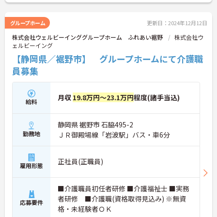
グループホーム
更新日：2024年12月12日
株式会社ウェルビーインググループホーム ふれあい裾野
株式会社ウ
ェルビーイング
【静岡県／裾野市】 グループホームにて介護職
員募集
月収
19.8万円～23.1万円
程度(諸手当込)
給料
静岡県 裾野市 石脇495-2
勤務地
ＪＲ御殿場線「岩波駅」バス・車6分
正社員(正職員)
雇用形態
■介護職員初任者研修 ■介護福祉士 ■実務
者研修 ■介護職(資格取得見込み) ※無資
応募要件
格・未経験者ＯＫ