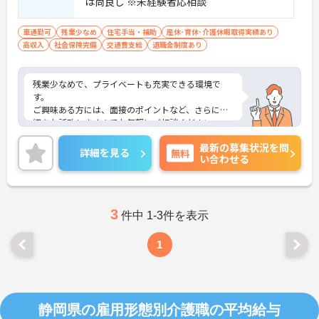
は尚良し ※未経験者応相談
車通勤可
残業少なめ
住宅手当・補助
産休･育休･介護休暇取得実績あり
高収入
社会保険完備
交通費支給
退職金制度あり
残業少なめで、プライベートも充実できる環境で
す。
ご興味ある方には、面接のポイントなど、さらに詳
細をお話致しますのでお気軽にご相談ください。
最新の募集状況を問
詳細を見る
無料
い合わせる
3
件中 1-3件を表示
1
静岡県の雇用形態別介護職の平均給与