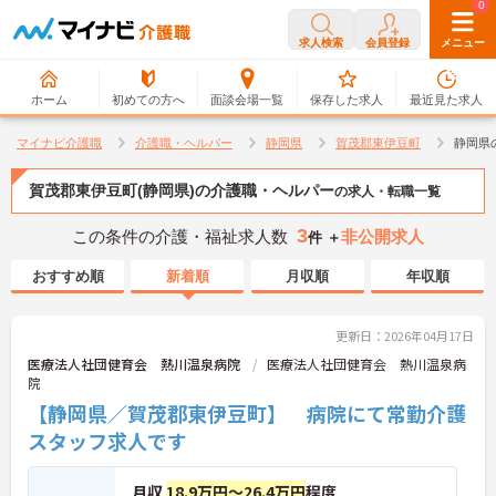
0
0
求人検索
会員登録
メニュー
ホーム
初めての方へ
面談会場一覧
保存した求人
最近見た求人
マイナビ介護職
介護職・ヘルパー
静岡県
賀茂郡東伊豆町
静岡県
賀茂郡東伊豆町(静岡県)の介護職・ヘルパー
の求人・転職一覧
3
この条件の介護・福祉求人数
非公開求人
件 ＋
おすすめ順
新着順
月収順
年収順
更新日：2026年04月17日
医療法人社団健育会 熱川温泉病院
医療法人社団健育会 熱川温泉病
院
【静岡県／賀茂郡東伊豆町】 病院にて常勤介護
スタッフ求人です
月収
18.9万円～26.4万円
程度