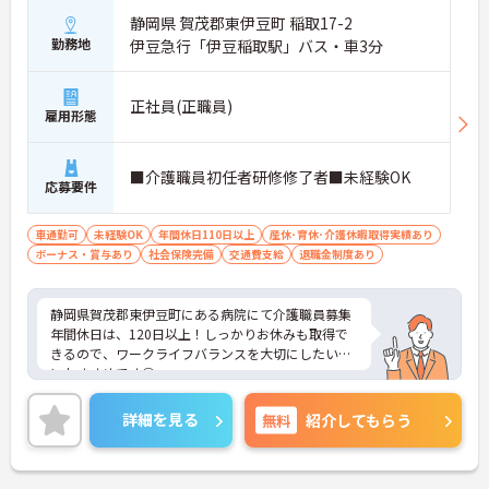
静岡県 賀茂郡東伊豆町 稲取17-2
勤務地
伊豆急行「伊豆稲取駅」バス・車3分
正社員(正職員)
雇用形態
■介護職員初任者研修修了者■未経験OK
応募要件
車通勤可
未経験OK
年間休日110日以上
産休･育休･介護休暇取得実績あり
ボーナス・賞与あり
社会保険完備
交通費支給
退職金制度あり
静岡県賀茂郡東伊豆町にある病院にて介護職員募集
年間休日は、120日以上！しっかりお休みも取得で
きるので、ワークライフバランスを大切にしたい方
におすすめです◎
資格さえあれば未経験は問いません！初心者の方も
歓迎します◎
詳細を見る
無料
紹介してもらう
ご興味をお持ちの方はお気軽にお問合せ下さい