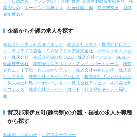
上
日勤のみ
ブランクOK
産休･育休･介護休暇取得実績あり
残
業少なめ
ボーナス・賞与あり
社会保険完備
交通費支給
退職
金制度あり
企業から介護の求人を探す
株式会社ベネッセスタイルケア
株式会社ツクイ
株式会社日本ア
メニティライフ協会
ＳＯＭＰＯケア株式会社
ソーシャルインク
ルー株式会社
株式会社SOYOKAZE
株式会社ケア２１
ALSOK
介護株式会社
株式会社ケアリッツ・アンド・パートナーズ
株式
会社ニチイ学館
株式会社ソラスト
株式会社やさしい手
株式会
社ケア２１
株式会社ニチイケアパレス
株式会社サンガジャパン
株式会社川島コーポレーション
株式会社アンビス
株式会社サ
ンウェルズ
株式会社スーパー・コート
社会福祉法人ノテ福祉
会
賀茂郡東伊豆町(静岡県)の介護・福祉の求人を職種
から探す
介護職・ヘルパー
ケアマネージャー