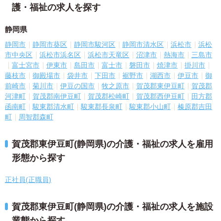
護・福祉の求人を探す
静岡県
静岡市
静岡市葵区
静岡市駿河区
静岡市清水区
浜松市
浜松
市中央区
浜松市浜名区
浜松市天竜区
沼津市
熱海市
三島市
富士宮市
伊東市
島田市
富士市
磐田市
焼津市
掛川市
藤枝市
御殿場市
袋井市
下田市
裾野市
湖西市
伊豆市
御
前崎市
菊川市
伊豆の国市
牧之原市
賀茂郡東伊豆町
賀茂郡
河津町
賀茂郡南伊豆町
賀茂郡松崎町
賀茂郡西伊豆町
田方郡
函南町
駿東郡清水町
駿東郡長泉町
駿東郡小山町
榛原郡吉田
町
周智郡森町
賀茂郡東伊豆町(静岡県)の介護・福祉の求人を雇用
形態から探す
正社員(正職員)
賀茂郡東伊豆町(静岡県)の介護・福祉の求人を施設
業態から探す