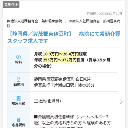
募集停止
更新日：2025年02月10日
医療法人社団健育会 熱川温泉病院
医療法人社団健育会 熱川温泉病
院
【静岡県／賀茂郡東伊豆町】 病院にて常勤介護
スタッフ求人です
月収
18.9万円～26.4万円
程度
年収
255万円～372万円
程度（賞与3.5ヶ月
給料
分の場合）
静岡県 賀茂郡東伊豆町 白田424
勤務地
伊豆急行「片瀬白田駅」徒歩16分
正社員(正職員)
雇用形態
■介護職員初任者研修（ホームヘルパー2
級）以上の資格お持ちの方 ※経験のある方
応募要件