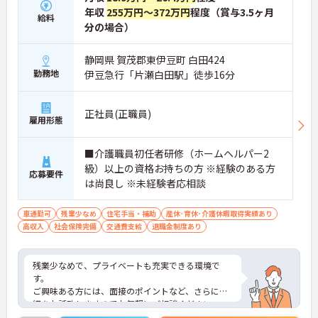
年収
255万円～372万円
程度（賞与3.5ヶ月
給料
分の場合）
静岡県 賀茂郡東伊豆町 白田424
勤務地
伊豆急行「片瀬白田駅」徒歩16分
正社員(正職員)
雇用形態
■介護職員初任者研修（ホームヘルパー2
級）以上の資格お持ちの方 ※経験のある方
応募要件
は尚良し ※未経験者応相談
車通勤可
残業少なめ
住宅手当・補助
産休･育休･介護休暇取得実績あり
高収入
社会保険完備
交通費支給
退職金制度あり
残業少なめで、プライベートも充実できる環境で
す。
ご興味ある方には、面接のポイントなど、さらに詳
細をお話致しますのでお気軽にご相談ください。