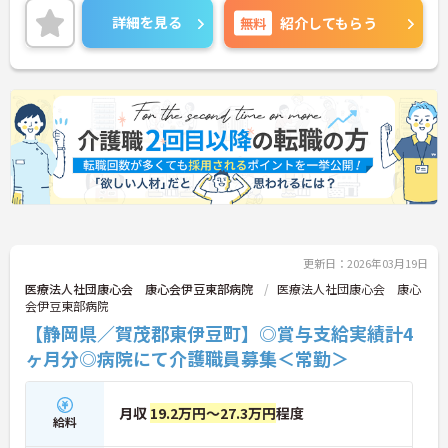
詳細を見る
無料
紹介してもらう
更新日：2026年03月19日
医療法人社団康心会 康心会伊豆東部病院
医療法人社団康心会 康心
会伊豆東部病院
【静岡県／賀茂郡東伊豆町】◎賞与支給実績計4
ヶ月分◎病院にて介護職員募集＜常勤＞
月収
19.2万円～27.3万円
程度
給料