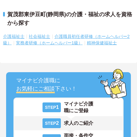
賀茂郡東伊豆町(静岡県)の介護・福祉の求人を資格
から探す
介護福祉士
社会福祉士
介護職員初任者研修（ホームヘルパー2
級）
実務者研修（ホームヘルパー1級）
精神保健福祉士
マイナビ介護職に
お気軽にご相談
下さい！
マイナビ介護
1
STEP
職にご登録
2
求人のご紹介
STEP
面接・条件交