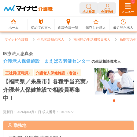
0
1
求人検索
会員登録
メニュー
ホーム
初めての方へ
面談会場一覧
保存した求人
最近見た求人
マイナビ介護職
生活相談員の求人
福岡県の生活相談員求人
糸島市の生
医療法人恵真会
介護老人保健施設 まえばる老健センター
の生活相談員求人
正社員(正職員)
介護老人保健施設（老健）
【福岡県／糸島市】各種手当充実♪
介護老人保健施設で相談員募集
中！
更新日：2026年03月11日 求人番号：10135577
勤務地