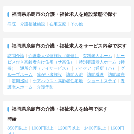
福岡県糸島市の介護・福祉求人を施設業態で探す
病院
介護福祉施設
在宅医療
その他
福岡県糸島市の介護・福祉求人をサービス内容で探す
訪問介護
介護老人保健施設（老健）
有料老人ホーム
サー
ビス付き高齢者向け住宅（サ高住）
特別養護老人ホーム（特
養）
通所介護（デイサービス）
デイケア（通所リハ）
グ
ループホーム
障がい者施設
訪問入浴
訪問看護
訪問診療
定期巡回
ケアハウス・高齢者住宅地
ショートステイ
養
護老人ホーム
介護予防
福岡県糸島市の介護・福祉求人を給与で探す
時給
850円以上
1000円以上
1200円以上
1400円以上
1600円