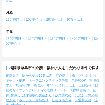
以上
月給
15万円以上
20万円以上
25万円以上
30万円以上
年収
250万円以上
300万円以上
350万円以上
400万円以上
50
0万円以上
福岡県糸島市の介護・福祉求人をこだわり条件で探す
夜勤専従
駅から徒歩10分以内
車通勤可
寮・借り上げ
住
宅手当・補助
オープニングスタッフ募集
未経験OK
管理職
求人
無資格OK
高収入
年間休日110日以上
土日祝休
日
勤のみ
ブランクOK
資格取得サポート
研修制度あり
産
休･育休･介護休暇取得実績あり
残業少なめ
託児所・育児補
助あり
ボーナス・賞与あり
社会保険完備
交通費支給
退