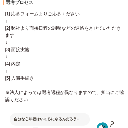
選考プロセス
[1] 応募フォームよりご応募ください
↓
[2] 弊社より面接日程の調整などの連絡をさせていただき
ます
↓
[3] 面接実施
↓
[4] 内定
↓
[5] 入職手続き
※法人によっては選考過程が異なりますので、担当にご確
認ください