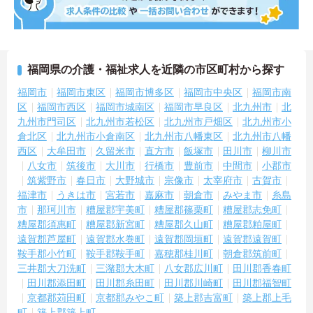
福岡県の介護・福祉求人を近隣の市区町村から探す
福岡市
福岡市東区
福岡市博多区
福岡市中央区
福岡市南
区
福岡市西区
福岡市城南区
福岡市早良区
北九州市
北
九州市門司区
北九州市若松区
北九州市戸畑区
北九州市小
倉北区
北九州市小倉南区
北九州市八幡東区
北九州市八幡
西区
大牟田市
久留米市
直方市
飯塚市
田川市
柳川市
八女市
筑後市
大川市
行橋市
豊前市
中間市
小郡市
筑紫野市
春日市
大野城市
宗像市
太宰府市
古賀市
福津市
うきは市
宮若市
嘉麻市
朝倉市
みやま市
糸島
市
那珂川市
糟屋郡宇美町
糟屋郡篠栗町
糟屋郡志免町
糟屋郡須惠町
糟屋郡新宮町
糟屋郡久山町
糟屋郡粕屋町
遠賀郡芦屋町
遠賀郡水巻町
遠賀郡岡垣町
遠賀郡遠賀町
鞍手郡小竹町
鞍手郡鞍手町
嘉穂郡桂川町
朝倉郡筑前町
三井郡大刀洗町
三潴郡大木町
八女郡広川町
田川郡香春町
田川郡添田町
田川郡糸田町
田川郡川崎町
田川郡福智町
京都郡苅田町
京都郡みやこ町
築上郡吉富町
築上郡上毛
町
築上郡築上町