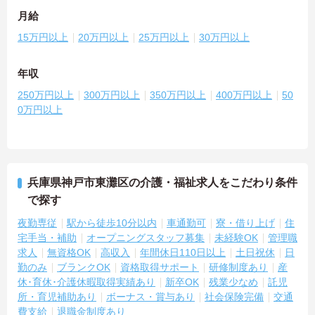
月給
15万円以上
20万円以上
25万円以上
30万円以上
年収
250万円以上
300万円以上
350万円以上
400万円以上
50
0万円以上
兵庫県神戸市東灘区の介護・福祉求人をこだわり条件
で探す
夜勤専従
駅から徒歩10分以内
車通勤可
寮・借り上げ
住
宅手当・補助
オープニングスタッフ募集
未経験OK
管理職
求人
無資格OK
高収入
年間休日110日以上
土日祝休
日
勤のみ
ブランクOK
資格取得サポート
研修制度あり
産
休･育休･介護休暇取得実績あり
新卒OK
残業少なめ
託児
所・育児補助あり
ボーナス・賞与あり
社会保険完備
交通
費支給
退職金制度あり