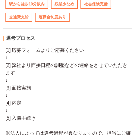
駅から徒歩10分以内
残業少なめ
社会保険完備
交通費支給
退職金制度あり
選考プロセス
[1] 応募フォームよりご応募ください
↓
[2] 弊社より面接日程の調整などの連絡をさせていただき
ます
↓
[3] 面接実施
↓
[4] 内定
↓
[5] 入職手続き
※法人によっては選考過程が異なりますので、担当にご確