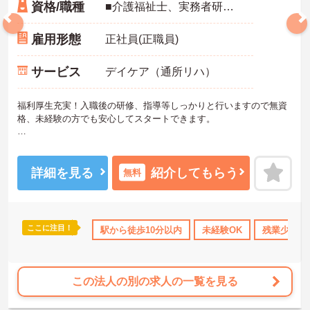
資格/職種
■介護福祉士、実務者研修(ヘルパー1級)、初任者研修(ヘルパー2級)あれば尚良し
雇用形態
正社員(正職員)
サービス
デイケア（通所リハ）
福利厚生充実！入職後の研修、指導等しっかりと行いますので無資
格、未経験の方でも安心してスタートできます。
ご興味ある方には、面接対策ポイントなど、さらに詳細をお話しい
たしますのでお気軽にご相談ください。
詳細を見る
紹介してもらう
無料
ここに注目！
K
残業少なめ
無資格OK
駅から徒歩10分以内
年間休日110日以上
未経験OK
ブランクOK
残業少なめ
この法人の別の求人の一覧を見る