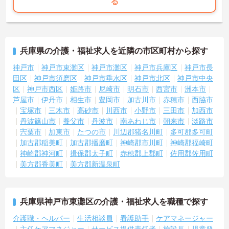
る
兵庫県の介護・福祉求人を近隣の市区町村から探す
神戸市
神戸市東灘区
神戸市灘区
神戸市兵庫区
神戸市長
田区
神戸市須磨区
神戸市垂水区
神戸市北区
神戸市中央
区
神戸市西区
姫路市
尼崎市
明石市
西宮市
洲本市
芦屋市
伊丹市
相生市
豊岡市
加古川市
赤穂市
西脇市
宝塚市
三木市
高砂市
川西市
小野市
三田市
加西市
丹波篠山市
養父市
丹波市
南あわじ市
朝来市
淡路市
宍粟市
加東市
たつの市
川辺郡猪名川町
多可郡多可町
加古郡稲美町
加古郡播磨町
神崎郡市川町
神崎郡福崎町
神崎郡神河町
揖保郡太子町
赤穂郡上郡町
佐用郡佐用町
美方郡香美町
美方郡新温泉町
兵庫県神戸市東灘区の介護・福祉求人を職種で探す
介護職・ヘルパー
生活相談員
看護助手
ケアマネージャー
主任ケアマネジャー
サービス提供責任者
施設長
児童発