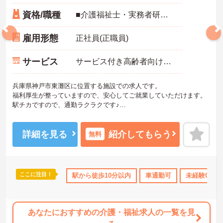
資格/職種
■介護福祉士・実務者研修・介護職員初任者研修またはヘルパー2級
雇用形態
正社員(正職員)
サービス
サービス付き高齢者向け住宅（サ高住）
兵庫県神戸市東灘区に位置する施設での求人です。
福利厚生が整っていますので、安心してご就業していただけます。
駅チカですので、通勤ラクラクです♪
ご興味のある方には、面接対策ポイントなど、さらに詳細をお話し
いたしますので、お気軽にご相談ください。
詳細を見る
紹介してもらう
無料
ここに注目！
上
資格取得サポート
駅から徒歩10分以内
研修制度あり
産休･育休･介護休暇取得実
車通勤可
未経験OK
あなたにおすすめの介護・福祉求人の一覧を見