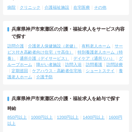
病院
クリニック
介護福祉施設
在宅医療
その他
兵庫県神戸市東灘区の介護・福祉求人をサービス内容
で探す
訪問介護
介護老人保健施設（老健）
有料老人ホーム
サー
ビス付き高齢者向け住宅（サ高住）
特別養護老人ホーム（特
養）
通所介護（デイサービス）
デイケア（通所リハ）
グ
ループホーム
障がい者施設
訪問入浴
訪問看護
訪問診療
定期巡回
ケアハウス・高齢者住宅地
ショートステイ
養
護老人ホーム
介護予防
兵庫県神戸市東灘区の介護・福祉求人を給与で探す
時給
850円以上
1000円以上
1200円以上
1400円以上
1600円
以上