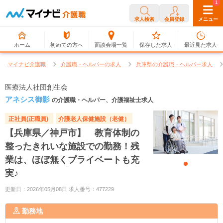
0
1
求人検索
会員登録
メニュー
ホーム
初めての方へ
面談会場一覧
保存した求人
最近見た求人
マイナビ介護職
介護職・ヘルパーの求人
兵庫県の介護職・ヘルパー求人
医療法人社団創生会
アネシス御影
の介護職・ヘルパー、介護福祉士求人
正社員(正職員)
介護老人保健施設（老健）
【兵庫県／神戸市】 教育体制の
整ったきれいな施設での勤務！残
業は、ほぼ無くプライベートも充
実♪
更新日：2026年05月08日 求人番号：477229
勤務地