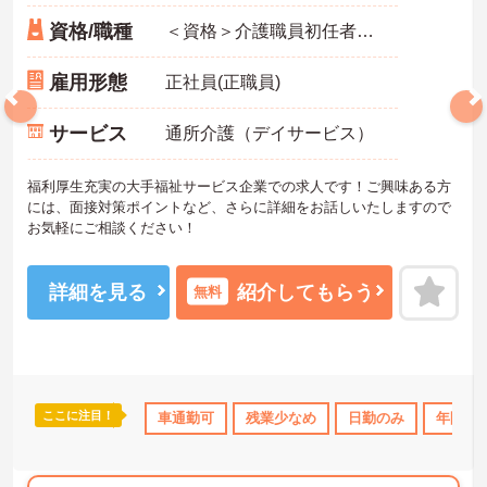
資格/職種
＜資格＞介護職員初任者研修(旧ヘルパー2級)以上 必須 ＜経験＞介護・福祉の実務経験3年以上ある方 必須 ※車の運転・送迎業務できる方 歓迎
雇用形態
正社員(正職員)
サービス
通所介護（デイサービス）
福利厚生充実の大手福祉サービス企業での求人です！ご興味ある方
には、面接対策ポイントなど、さらに詳細をお話しいたしますので
お気軽にご相談ください！
詳細を見る
紹介してもらう
無料
ここに注目！
車通勤可
残業少なめ
日勤のみ
年間休日