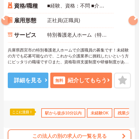
資格/職種
■経験、資格：不問 ■介護福祉士、社会福祉士、社会福祉主事、ケアマネジャー（介護支援専門員）：あれば尚可
雇用形態
正社員(正職員)
サービス
特別養護老人ホーム（特養）
兵庫県西宮市の特別養護老人ホームで介護職員の募集です！未経験
の方でも応募可能なので、これから介護業界に挑戦したいという方
にピッタリの職場です◎また、資格取得支援制度や研修制度がある
ので、働きながらスキルアップも目指せます♪ご興味のある方は、面
接ポイントをお伝えしますので、お気軽にご連絡ください。
詳細を見る
紹介してもらう
無料
ここに注目！
制度あり
産休･育休･介護休暇取得実績あり
駅から徒歩10分以内
未経験OK
ボーナス・賞与あり
残業少なめ
この法人の別の求人の一覧を見る