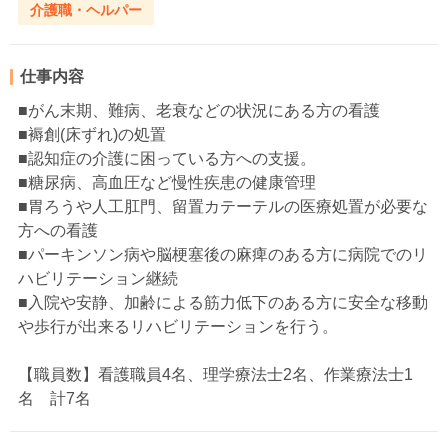
介護職・ヘルパー
仕事内容
■がん末期、難病、老衰などの状況にある方の看護
■褥創(床ずれ)の処置
■認知症の介護に困っている方への支援。
■糖尿病、高血圧など慢性疾患の健康管理
■胃ろうや人工肛門、留置カテーテルの医療処置が必要な
方への看護
■パーキンソン病や脳梗塞後の麻痺のある方に病院でのリ
ハビリテーション継続
■入院や安静、加齢による筋力低下のある方に安全な移動
や歩行が出来るリハビリテーションを行う。
【職員数】看護職員4名、理学療法士2名、作業療法士1
名 計7名