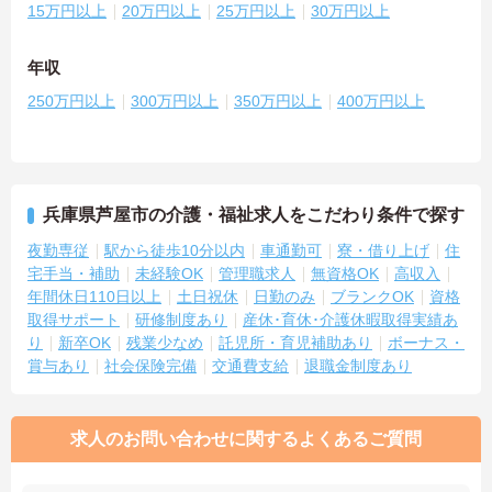
15万円以上
20万円以上
25万円以上
30万円以上
年収
250万円以上
300万円以上
350万円以上
400万円以上
兵庫県芦屋市の介護・福祉求人をこだわり条件で探す
夜勤専従
駅から徒歩10分以内
車通勤可
寮・借り上げ
住
宅手当・補助
未経験OK
管理職求人
無資格OK
高収入
年間休日110日以上
土日祝休
日勤のみ
ブランクOK
資格
取得サポート
研修制度あり
産休･育休･介護休暇取得実績あ
り
新卒OK
残業少なめ
託児所・育児補助あり
ボーナス・
賞与あり
社会保険完備
交通費支給
退職金制度あり
求人のお問い合わせに関するよくあるご質問