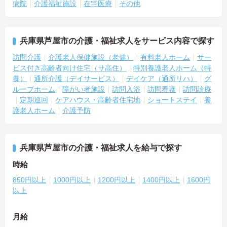
病院
介護福祉施設
在宅医療
その他
兵庫県芦屋市の介護・福祉求人をサービス内容で探す
訪問介護
介護老人保健施設（老健）
有料老人ホーム
サー
ビス付き高齢者向け住宅（サ高住）
特別養護老人ホーム（特
養）
通所介護（デイサービス）
デイケア（通所リハ）
グ
ループホーム
障がい者施設
訪問入浴
訪問看護
訪問診療
定期巡回
ケアハウス・高齢者住宅地
ショートステイ
養
護老人ホーム
介護予防
兵庫県芦屋市の介護・福祉求人を給与で探す
時給
850円以上
1000円以上
1200円以上
1400円以上
1600円
以上
月給