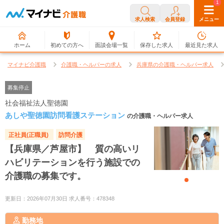
0
1
求人検索
会員登録
メニュー
ホーム
初めての方へ
面談会場一覧
保存した求人
最近見た求人
マイナビ介護職
介護職・ヘルパーの求人
兵庫県の介護職・ヘルパー求人
募集停止
社会福祉法人聖徳園
あしや聖徳園訪問看護ステーション
の介護職・ヘルパー求人
正社員(正職員)
訪問介護
【兵庫県／芦屋市】 質の高いリ
ハビリテーションを行う施設での
介護職の募集です。
更新日：2026年07月30日 求人番号：478348
勤務地