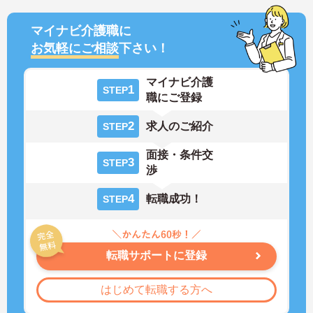
マイナビ介護職に
お気軽にご相談
下さい！
マイナビ介護
1
STEP
職にご登録
2
求人のご紹介
STEP
面接・条件交
3
STEP
渉
4
転職成功！
STEP
転職サポートに登録
はじめて転職する方へ