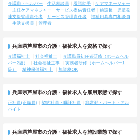
介護職・ヘルパー
生活相談員
看護助手
ケアマネージャー
主任ケアマネジャー
サービス提供責任者
施設長
児童発
達支援管理責任者
サービス管理責任者
福祉用具専門相談員
生活支援員
管理者
兵庫県芦屋市の介護・福祉求人を資格で探す
介護福祉士
社会福祉士
介護職員初任者研修（ホームヘル
パー2級）
社会福祉主事
実務者研修（ホームヘルパー1
級）
精神保健福祉士
無資格OK
兵庫県芦屋市の介護・福祉求人を雇用形態で探す
正社員(正職員)
契約社員・嘱託社員
非常勤・パート・アル
バイト
兵庫県芦屋市の介護・福祉求人を施設業態で探す