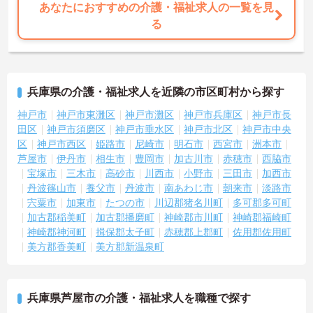
あなたにおすすめの介護・福祉求人の一覧を見
る
兵庫県の介護・福祉求人を近隣の市区町村から探す
神戸市
神戸市東灘区
神戸市灘区
神戸市兵庫区
神戸市長
田区
神戸市須磨区
神戸市垂水区
神戸市北区
神戸市中央
区
神戸市西区
姫路市
尼崎市
明石市
西宮市
洲本市
芦屋市
伊丹市
相生市
豊岡市
加古川市
赤穂市
西脇市
宝塚市
三木市
高砂市
川西市
小野市
三田市
加西市
丹波篠山市
養父市
丹波市
南あわじ市
朝来市
淡路市
宍粟市
加東市
たつの市
川辺郡猪名川町
多可郡多可町
加古郡稲美町
加古郡播磨町
神崎郡市川町
神崎郡福崎町
神崎郡神河町
揖保郡太子町
赤穂郡上郡町
佐用郡佐用町
美方郡香美町
美方郡新温泉町
兵庫県芦屋市の介護・福祉求人を職種で探す