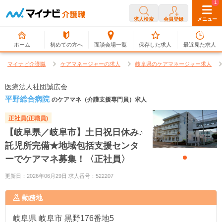
0
1
求人検索
会員登録
メニュー
ホーム
初めての方へ
面談会場一覧
保存した求人
最近見た求人
マイナビ介護職
ケアマネージャーの求人
岐阜県のケアマネージャー求人
医療法人社団誠広会
平野総合病院
のケアマネ（介護支援専門員）求人
正社員(正職員)
【岐阜県／岐阜市】土日祝日休み♪
託児所完備★地域包括支援センタ
ーでケアマネ募集！〈正社員〉
更新日：2026年06月29日 求人番号：522207
勤務地
岐阜県
岐阜市 黒野176番地5