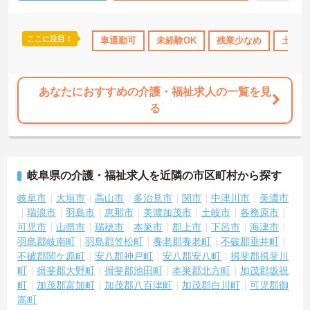
ここに注目！
車通勤可
未経験OK
残業少なめ
土日祝
あなたにおすすめの介護・福祉求人の一覧を見
る
岐阜県の介護・福祉求人を近隣の市区町村から探す
岐阜市
大垣市
高山市
多治見市
関市
中津川市
美濃市
瑞浪市
羽島市
恵那市
美濃加茂市
土岐市
各務原市
可児市
山県市
瑞穂市
本巣市
郡上市
下呂市
海津市
羽島郡岐南町
羽島郡笠松町
養老郡養老町
不破郡垂井町
不破郡関ケ原町
安八郡神戸町
安八郡安八町
揖斐郡揖斐川
町
揖斐郡大野町
揖斐郡池田町
本巣郡北方町
加茂郡坂祝
町
加茂郡富加町
加茂郡八百津町
加茂郡白川町
可児郡御
嵩町