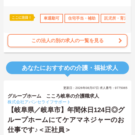
ここに注目！
託児所・育児補助
無資格OK
車通勤可
日勤のみ
住宅手当・補助
年間休日110日以上
託児所・育児補
この法人の別の求人の一覧を見る
あなたにおすすめの介護・福祉求人
更新日：2026年08月07日 求人番号：9775065
グループホーム こころ岐阜の介護職求人
株式会社アバンセライフサポート
【岐阜県／岐阜市】年間休日124日◎グ
ループホームにてケアマネジャーのお
仕事です♪＜正社員＞