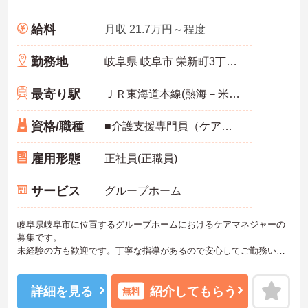
給料
月収 21.7万円～程度
勤務地
岐阜県 岐阜市 栄新町3丁目100番
最寄り駅
ＪＲ東海道本線(熱海－米原)「岐阜駅」徒歩10分
資格/職種
■介護支援専門員（ケアマネジャー）：必須 ■未経験：可 ■普通自動車運転免許（AT限定可）：必須
雇用形態
正社員(正職員)
サービス
グループホーム
岐阜県岐阜市に位置するグループホームにおけるケアマネジャーの
募集です。
未経験の方も歓迎です。丁寧な指導があるので安心してご勤務いた
だけます。年間休日が124日もあるので、プライベートを大切にしな
がらご勤務いただけます。
ご興味のある方には、面接対策ポイントなど、さらに詳細をお話し
詳細を見る
紹介してもらう
無料
いたしますのでお気軽にご相談ください！