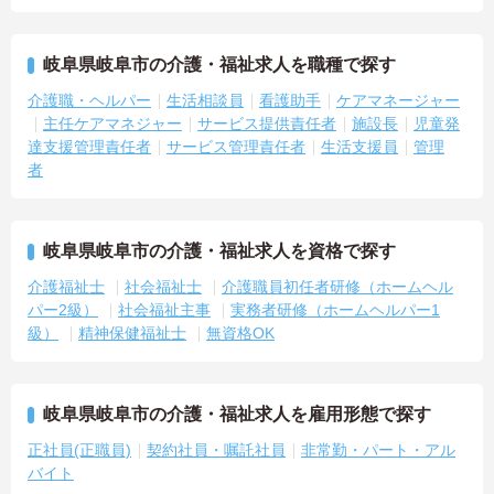
岐阜県岐阜市の介護・福祉求人を職種で探す
介護職・ヘルパー
生活相談員
看護助手
ケアマネージャー
主任ケアマネジャー
サービス提供責任者
施設長
児童発
達支援管理責任者
サービス管理責任者
生活支援員
管理
者
岐阜県岐阜市の介護・福祉求人を資格で探す
介護福祉士
社会福祉士
介護職員初任者研修（ホームヘル
パー2級）
社会福祉主事
実務者研修（ホームヘルパー1
級）
精神保健福祉士
無資格OK
岐阜県岐阜市の介護・福祉求人を雇用形態で探す
正社員(正職員)
契約社員・嘱託社員
非常勤・パート・アル
バイト