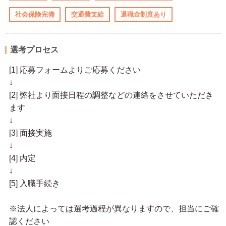
社会保険完備
交通費支給
退職金制度あり
選考プロセス
[1] 応募フォームよりご応募ください
↓
[2] 弊社より面接日程の調整などの連絡をさせていただき
ます
↓
[3] 面接実施
↓
[4] 内定
↓
[5] 入職手続き
※法人によっては選考過程が異なりますので、担当にご確
認ください