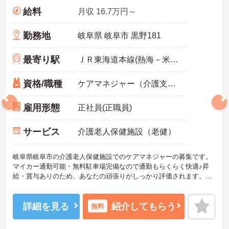
給料
月収 16.7万円～
勤務地
岐阜県 岐阜市 黒野181
最寄り駅
ＪＲ東海道本線(熱海－米原)「岐阜駅」バス・車18分
資格/職種
ケアマネジャー（介護支援専門員）必須 普通自動車免許必須 経験必須
雇用形態
正社員(正職員)
サービス
介護老人保健施設（老健）
岐阜県岐阜市の介護老人保健施設でのケアマネジャーの募集です。
マイカー通勤可能・無料駐車場完備なので通勤もらくらく快適♪昇
給・賞与ありのため、あなたの頑張りがしっかり評価されます。
ご興味のある方は、面接のポイントをお伝えしますのでお気軽にお
問い合せください。
詳細を見る
紹介してもらう
無料