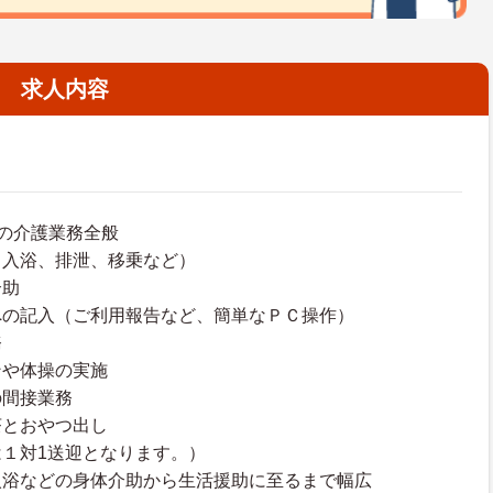
求人内容
の介護業務全般
、入浴、排泄、移乗など）
介助
への記入（ご利用報告など、簡単なＰＣ操作）
務
ンや体操の実施
の間接業務
茶とおやつ出し
１対1送迎となります。）
入浴などの身体介助から生活援助に至るまで幅広