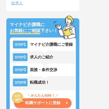
祉求人
マイナビ介護職に
お気軽にご相談
下さい！
1
マイナビ介護職にご登録
STEP
2
求人のご紹介
STEP
3
面接・条件交渉
STEP
4
転職成功！
STEP
転職サポートに登録