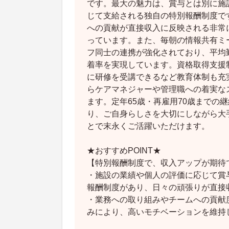
です。最大の魅力は、賞与とは別に施
じて支給される独自の特別報酬制度で
への貢献が直接収入に反映される非常
っています。また、毎朝の情報共有ミ
フ同士の連携が強化されており、平均勤
着率を実現しています。資格取得支援
に研修を受講できるなど教育体制も充
らケアマネジャーや管理職への着実な
ます。定年65歳・再雇用70歳までの
り、ご自身らしさを大切にしながら大
とで末永くご活躍いただけます。
★おすすめPOINT★
【特別報酬制度で、収入アップが期待
・施設の業績や個人の評価に応じて賞
報酬制度があり、日々の頑張りが直接
・業務への取り組みやチームへの貢献
みにより、高いモチベーションを維持