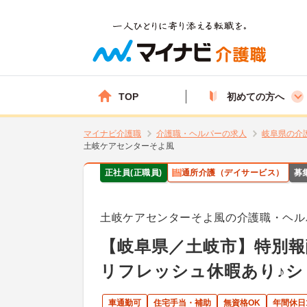
TOP
初めての方へ
マイナビ介護職
介護職・ヘルパーの求人
岐阜県の介
土岐ケアセンターそよ風
正社員(正職員)
通所介護（デイサービス）
募
土岐ケアセンターそよ風の介護職・ヘル
【岐阜県／土岐市】特別報
リフレッシュ休暇あり♪シ
車通勤可
住宅手当・補助
無資格OK
年間休日