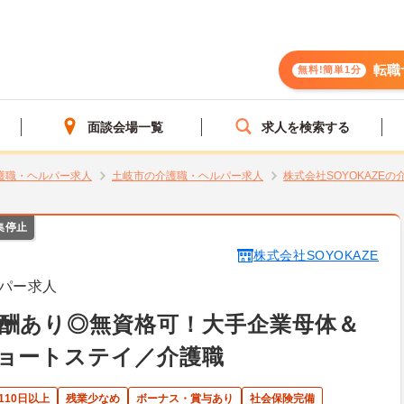
転職
無料!簡単1分
面談会場一覧
求人を検索する
護職・ヘルパー求人
土岐市の介護職・ヘルパー求人
株式会社SOYOKAZE
集停止
株式会社SOYOKAZE
パー求人
酬あり◎無資格可！大手企業母体＆
ョートステイ／介護職
110日以上
残業少なめ
ボーナス・賞与あり
社会保険完備