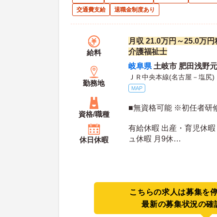
交通費支給
退職金制度あり
月収 21.0万円～25.0
介護福祉士
給料
岐阜県
土岐市 肥田浅野元町
ＪＲ中央本線(名古屋－塩尻)
勤務地
MAP
■無資格可能 ※初任者研
資格/職種
有給休暇 出産・育児休暇
ュ休暇 月9休
休日休暇
年間休日日数：107日 初年度有給日数：10日 最
大有給日数：20日
こちらの求人は募集を
最新の募集状況の確