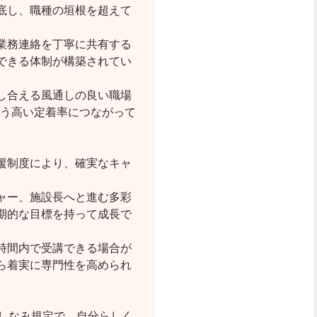
底し、職種の垣根を超えて
業務連絡を丁寧に共有する
できる体制が構築されてい
し合える風通しの良い職場
いう高い定着率につながって
援制度により、確実なキャ
ャー、施設長へと進む多彩
期的な目標を持って成長で
時間内で受講できる場合が
ら着実に専門性を高められ
だしなみ規定で、自分らしく