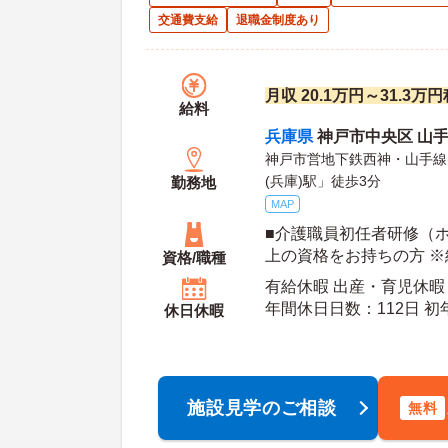
交通費支給
退職金制度あり
月収 20.1万円～31.3
給料
兵庫県
神戸市中央区 山手通
神戸市営地下鉄西神・山手線
(兵庫)駅」徒歩3分
勤務地
MAP
■介護職員初任者研修（
上の資格をお持ちの方 
資格/職種
遇
有給休暇 出産・育児休暇
年間休日日数：112日 初年度有給日数：10日 最
休日休暇
大有給日数：20日
施設見学のご相談
無料