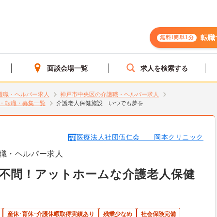
転職
無料!簡単1分
面談会場一覧
求人を検索する
護職・ヘルパー求人
神戸市中央区の介護職・ヘルパー求人
・転職・募集一覧
介護老人保健施設 いつでも夢を
医療法人社団伍仁会 岡本クリニック
職・ヘルパー求人
験不問！アットホームな介護老人保健
産休･育休･介護休暇取得実績あり
残業少なめ
社会保険完備