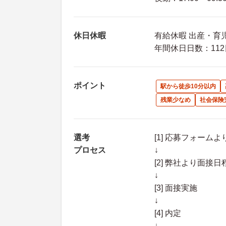
休日休暇
有給休暇 出産・育
年間休日日数：112
ポイント
駅から徒歩10分以内
残業少なめ
社会保険
選考
[1] 応募フォーム
プロセス
↓
[2] 弊社より面
↓
[3] 面接実施
↓
[4] 内定
↓