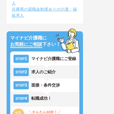
人
兵庫県の退職金制度ありの介護・福
祉求人
マイナビ介護職に
お気軽にご相談
下さい！
1
マイナビ介護職にご登録
STEP
2
求人のご紹介
STEP
3
面接・条件交渉
STEP
4
転職成功！
STEP