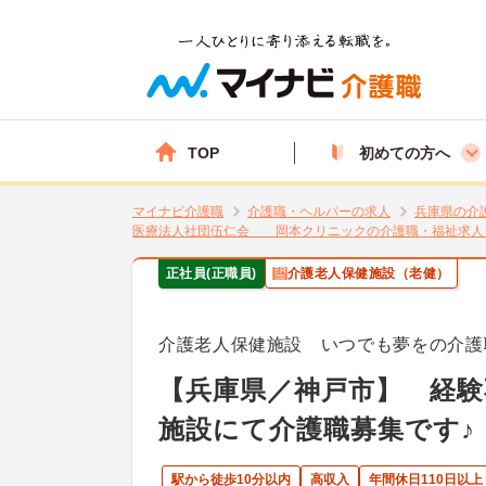
TOP
初めての方へ
マイナビ介護職
介護職・ヘルパーの求人
兵庫県の介
医療法人社団伍仁会 岡本クリニックの介護職・福祉求人
正社員(正職員)
介護老人保健施設（老健）
介護老人保健施設 いつでも夢をの介護
【兵庫県／神戸市】 経
施設にて介護職募集です♪
駅から徒歩10分以内
高収入
年間休日110日以上