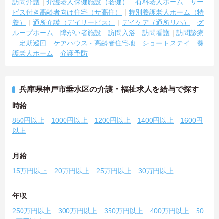
訪問介護
介護老人保健施設（老健）
有料老人ホーム
サー
ビス付き高齢者向け住宅（サ高住）
特別養護老人ホーム（特
養）
通所介護（デイサービス）
デイケア（通所リハ）
グ
ループホーム
障がい者施設
訪問入浴
訪問看護
訪問診療
定期巡回
ケアハウス・高齢者住宅地
ショートステイ
養
護老人ホーム
介護予防
兵庫県神戸市垂水区の介護・福祉求人を給与で探す
時給
850円以上
1000円以上
1200円以上
1400円以上
1600円
以上
月給
15万円以上
20万円以上
25万円以上
30万円以上
年収
250万円以上
300万円以上
350万円以上
400万円以上
50