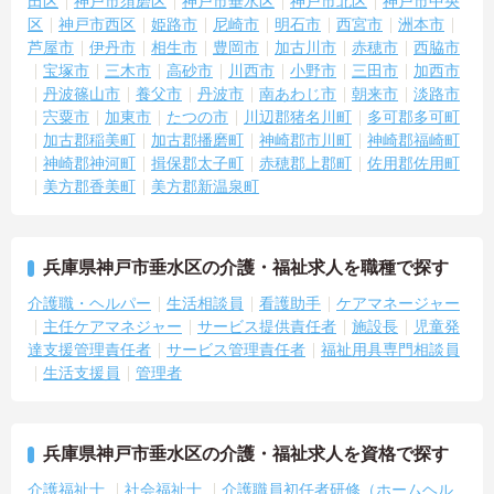
田区
神戸市須磨区
神戸市垂水区
神戸市北区
神戸市中央
区
神戸市西区
姫路市
尼崎市
明石市
西宮市
洲本市
芦屋市
伊丹市
相生市
豊岡市
加古川市
赤穂市
西脇市
宝塚市
三木市
高砂市
川西市
小野市
三田市
加西市
丹波篠山市
養父市
丹波市
南あわじ市
朝来市
淡路市
宍粟市
加東市
たつの市
川辺郡猪名川町
多可郡多可町
加古郡稲美町
加古郡播磨町
神崎郡市川町
神崎郡福崎町
神崎郡神河町
揖保郡太子町
赤穂郡上郡町
佐用郡佐用町
美方郡香美町
美方郡新温泉町
兵庫県神戸市垂水区の介護・福祉求人を職種で探す
介護職・ヘルパー
生活相談員
看護助手
ケアマネージャー
主任ケアマネジャー
サービス提供責任者
施設長
児童発
達支援管理責任者
サービス管理責任者
福祉用具専門相談員
生活支援員
管理者
兵庫県神戸市垂水区の介護・福祉求人を資格で探す
介護福祉士
社会福祉士
介護職員初任者研修（ホームヘル