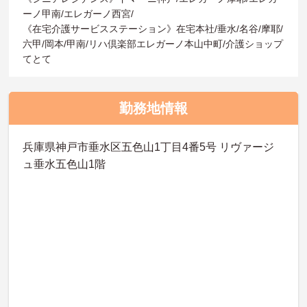
ーノ甲南/エレガーノ西宮/
《在宅介護サービスステーション》在宅本社/垂水/名谷/摩耶/
六甲/岡本/甲南/リハ倶楽部エレガーノ本山中町/介護ショップ
てとて
勤務地情報
兵庫県神戸市垂水区五色山1丁目4番5号 リヴァージ
ュ垂水五色山1階