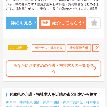
ジャー職の募集です！雇用形態問わず昇給・賞与制度をはじめさま
ざまな福利厚生があり、安心して長くお勤めいただけます。週3日～
の勤務が相談でき、プライベートとの両立もしやすいです。
ご興味ある方には、面接対策ポイントなど、さらに詳細をお話しい
たしますのでお気軽にご相談ください。
詳細を見る
紹介してもらう
無料
ここに注目！
得サポート
研修制度あり
ボーナス・賞与あり
産休･育休･介護休暇取得実績あり
社会保険完備
交通費
交通
あなたにおすすめの介護・福祉求人の一覧を見
る
兵庫県の介護・福祉求人を近隣の市区町村から探す
神戸市
神戸市東灘区
神戸市灘区
神戸市兵庫区
神戸市長