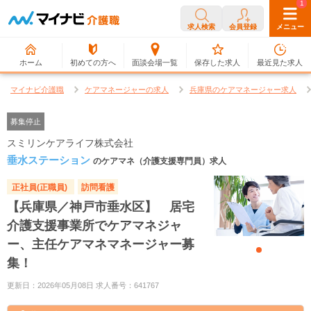
0
1
求人検索
会員登録
メニュー
ホーム
初めての方へ
面談会場一覧
保存した求人
最近見た求人
マイナビ介護職
ケアマネージャーの求人
兵庫県のケアマネージャー求人
募集停止
スミリンケアライフ株式会社
垂水ステーション
のケアマネ（介護支援専門員）求人
正社員(正職員)
訪問看護
【兵庫県／神戸市垂水区】 居宅
介護支援事業所でケアマネジャ
ー、主任ケアマネマネージャー募
集！
更新日：2026年05月08日 求人番号：641767