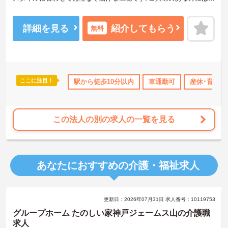
面接対策ポイントなど、さらに詳細をご案内しますのでお気軽にご
相談ください！
詳細を見る
紹介してもらう
無料
ここに注目！
休･介護休暇取得実績あり
駅から徒歩10分以内
社会保険完備
退職金制度あり
車通勤可
産休･育休･
この法人の別の求人の一覧を見る
あなたにおすすめの介護・福祉求人
更新日：2026年07月31日 求人番号：10119753
グループホーム たのしい家神戸ジェームス山の介護職
求人