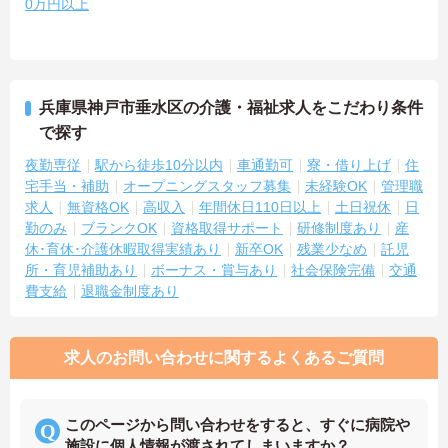
0万円以上
兵庫県神戸市垂水区の介護・福祉求人をこだわり条件
で探す
夜勤専従
駅から徒歩10分以内
車通勤可
寮・借り上げ
住
宅手当・補助
オープニングスタッフ募集
未経験OK
管理職
求人
無資格OK
高収入
年間休日110日以上
土日祝休
日
勤のみ
ブランクOK
資格取得サポート
研修制度あり
産
休･育休･介護休暇取得実績あり
新卒OK
残業少なめ
託児
所・育児補助あり
ボーナス・賞与あり
社会保険完備
交通
費支給
退職金制度あり
求人のお問い合わせに関するよくあるご質問
このページから問い合わせをすると、すぐに病院や
施設に個人情報が渡されてしまいますか？