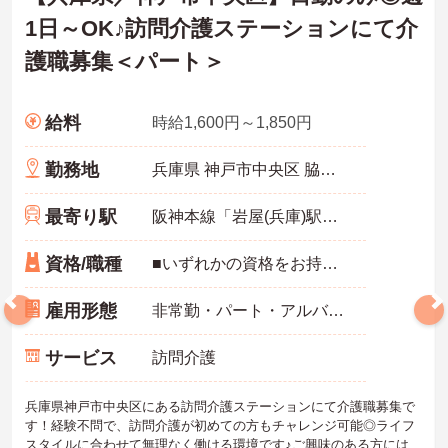
1日～OK♪訪問介護ステーションにて介
護職募集＜パート＞
給料
時給1,600円～1,850円
勤務地
兵庫県 神戸市中央区 脇浜町2-11-14 神戸脇浜ビル1F
最寄り駅
阪神本線「岩屋(兵庫)駅」徒歩5分
資格/職種
■いずれかの資格をお持ちの方■経験、学歴不問
雇用形態
非常勤・パート・アルバイト
サービス
訪問介護
兵庫県神戸市中央区にある訪問介護ステーションにて介護職募集で
す！経験不問で、訪問介護が初めての方もチャレンジ可能◎ライフ
スタイルに合わせて無理なく働ける環境です♪ご興味のある方には、