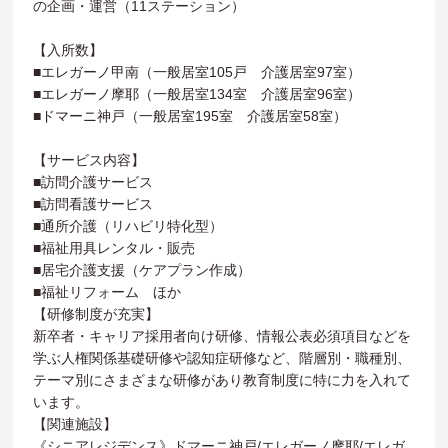
の企画・運営（11ステーション）
【入所数】
■エレガーノ甲南（一般居室105戸 介護居室97室）
■エレガーノ摩耶（一般居室134室 介護居室96室）
■ドマーニ神戸（一般居室195室 介護居室58室）
【サービス内容】
■訪問介護サービス
■訪問看護サービス
■通所介護（リハビリ特化型）
■福祉用具レンタル・販売
■居宅介護支援（ケアプラン作成）
■福祉リフォーム ほか
【研修制度が充実】
新卒者・キャリア採用者向け研修、情報公表必須項目などを
学ぶ人権関係基礎研修や認知症研修など、階層別・職種別、
テーマ別にさまざまな研修があり教育制度に特に力を入れて
います。
【関連施設】
《シニアレジデンス》ドマーニ神戸/エレガーノ摩耶/エレガ