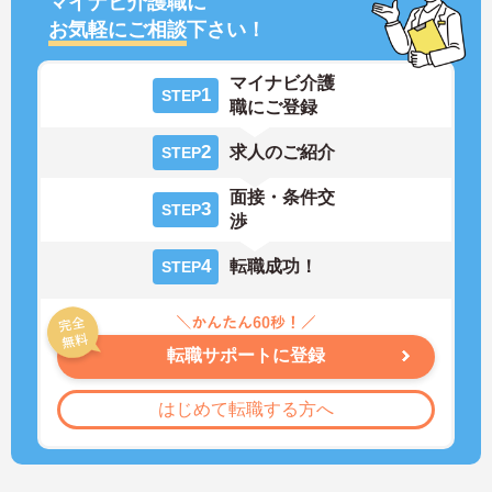
マイナビ介護職に
お気軽にご相談
下さい！
マイナビ介護
1
STEP
職にご登録
2
求人のご紹介
STEP
面接・条件交
3
STEP
渉
4
転職成功！
STEP
転職サポートに登録
はじめて転職する方へ