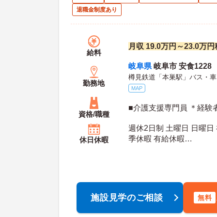
退職金制度あり
月収 19.0万円～23.0万
給料
岐阜県
岐阜市 安食1228
樽見鉄道「本巣駅」バス・車
勤務地
MAP
■介護支援専門員 ＊経験
資格/職種
週休2日制 土曜日 日曜日
季休暇 有給休暇
休日休暇
年間休日日数：110日 初年度有給日数：10日 最
大有給日数：20日
施設見学のご相談
無料