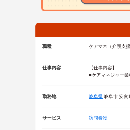
職種
ケアマネ（介護支
仕事内容
【仕事内容】
■ケアマネジャー業
勤務地
岐阜県
岐阜市 安食1
サービス
訪問看護