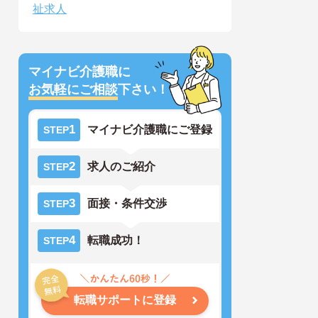
祉求人
マイナビ介護職に
お気軽にご相談
下さい！
1
マイナビ介護職にご登録
STEP
2
求人のご紹介
STEP
3
面接・条件交渉
STEP
4
転職成功！
STEP
転職サポートに登録