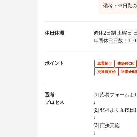
備考：※日勤
休日休暇
週休2日制 土曜日 
年間休日日数：110
ポイント
車通勤可
未経験OK
交通費支給
退職金制
選考
[1] 応募フォーム
プロセス
↓
[2] 弊社より面
↓
[3] 面接実施
↓