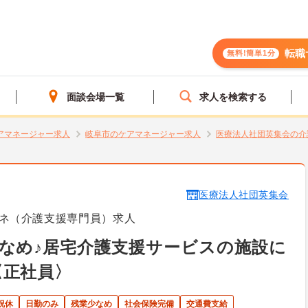
転職
無料!簡単1分
面談会場一覧
求人を検索する
アマネージャー求人
岐阜市のケアマネージャー求人
医療法人社団英集会の介
医療法人社団英集会
ネ（介護支援専門員）求人
なめ♪居宅介護支援サービスの施設に
〈正社員〉
祝休
日勤のみ
残業少なめ
社会保険完備
交通費支給