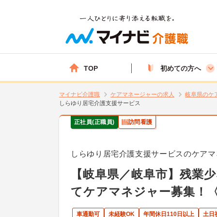
TOP
初めての方へ
マイナビ介護職
ケアマネージャーの求人
岐阜県のケ
しらゆり居宅介護支援サービス
正社員(正職員)
訪問看護
しらゆり居宅介護支援サービスのケアマ
【岐阜県／岐阜市】残業少
てケアマネジャー募集！
車通勤可
未経験OK
年間休日110日以上
土日