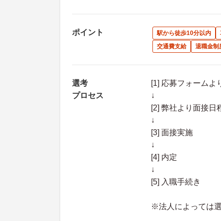
ポイント
駅から徒歩10分以内
交通費支給
退職金制
選考
[1] 応募フォーム
プロセス
↓
[2] 弊社より面
↓
[3] 面接実施
↓
[4] 内定
↓
[5] 入職手続き
※法人によっては