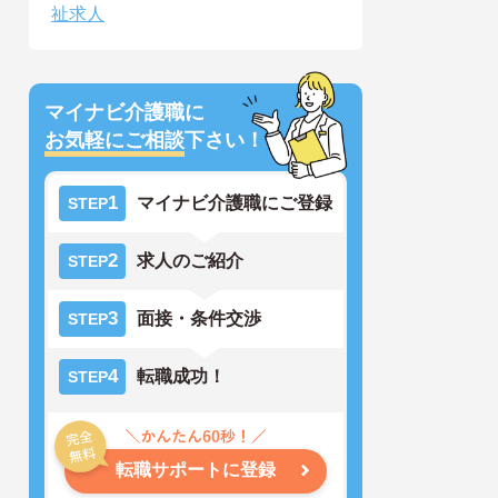
祉求人
マイナビ介護職に
お気軽にご相談
下さい！
1
マイナビ介護職にご登録
STEP
2
求人のご紹介
STEP
3
面接・条件交渉
STEP
4
転職成功！
STEP
転職サポートに登録