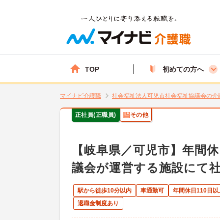
TOP
初めての方へ
マイナビ介護職
社会福祉法人可児市社会福祉協議会の介
正社員(正職員)
その他
【岐阜県／可児市】年間休
議会が運営する施設にて
駅から徒歩10分以内
車通勤可
年間休日110日以
退職金制度あり