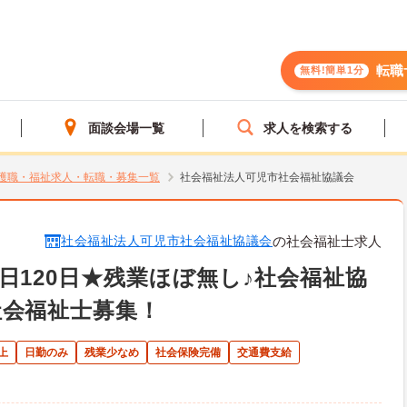
転職
無料!簡単1分
面談会場一覧
求人を検索する
護職・福祉求人・転職・募集一覧
社会福祉法人可児市社会福祉協議会
社会福祉法人可児市社会福祉協議会
の社会福祉士求人
日120日★残業ほぼ無し♪社会福祉協
社会福祉士募集！
上
日勤のみ
残業少なめ
社会保険完備
交通費支給