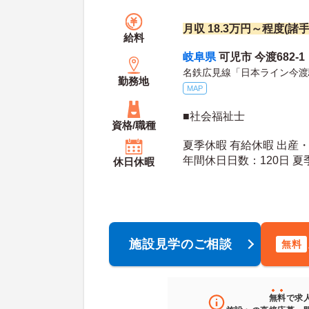
月収 18.3万円～程度(諸
給料
岐阜県
可児市 今渡682-1
名鉄広見線「日本ライン今渡
勤務地
MAP
■社会福祉士
資格/職種
夏季休暇 有給休暇 出産
年間休日日数：120日 夏季休暇日数：4日 初年
休日休暇
度有給日数：
施設見学のご相談
無料
無料
で求