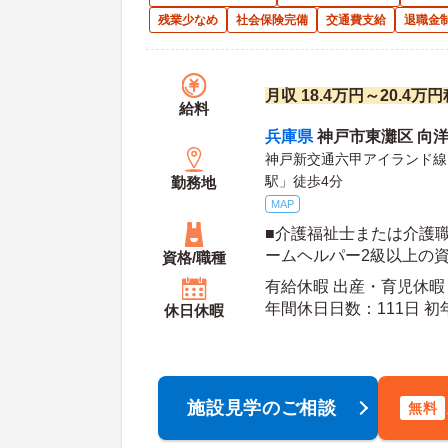
残業少なめ
社会保険完備
交通費支給
退職金
月収 18.4万円～20.4
給料
兵庫県
神戸市東灘区 向洋町
神戸新交通六甲アイランド線
駅」徒歩4分
勤務地
MAP
■介護福祉士または介護
ームヘルパー2級以上の資
資格/職種
経験・ブランクのある方
有給休暇 出産・育児休暇
年間休日日数：111日 初年度有給日数：10日 最
休日休暇
大有給日数：20日
施設見学のご相談
無料