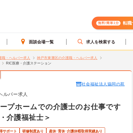
転職
無料!簡単1分
面談会場一覧
求人を検索する
護職・ヘルパー求人
神戸市東灘区の介護職・ヘルパー求人
RIC医療・介護ステーション
社会福祉法人協同の苑
ヘルパー求人
ループホームでの介護士のお仕事です
・介護福祉士＞
得サポート
研修制度あり
産休･育休･介護休暇取得実績あり