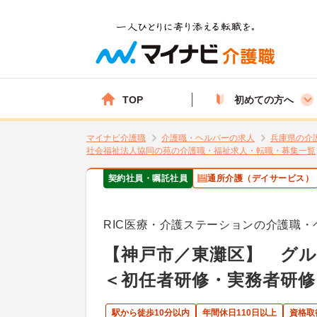
TOP
初めての方へ
マイナビ介護職
介護職・ヘルパーの求人
兵庫県の介
社会福祉法人協同の苑の介護職・福祉求人・転職・募集一覧
契約社員・嘱託社員
通所介護（デイサービス）
RIC医療・介護ステーションの介護職・
【神戸市／東灘区】 グ
＜初任者研修・実務者研修
駅から徒歩10分以内
年間休日110日以上
資格取