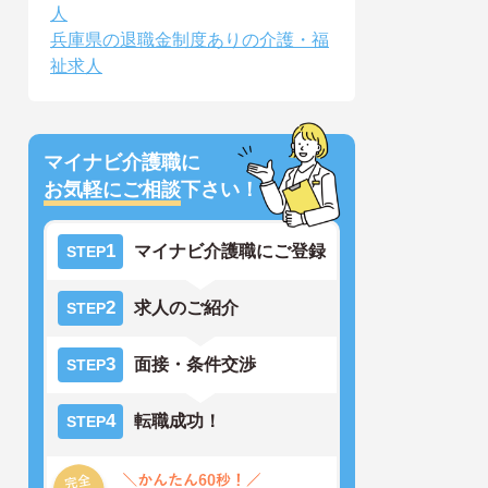
人
兵庫県の退職金制度ありの介護・福
祉求人
マイナビ介護職に
お気軽にご相談
下さい！
1
マイナビ介護職にご登録
STEP
2
求人のご紹介
STEP
3
面接・条件交渉
STEP
4
転職成功！
STEP