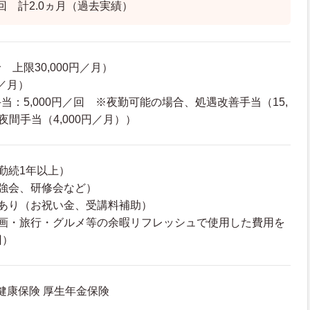
回 計2.0ヵ月（過去実績）
上限30,000円／月）
円／月）
当：5,000円／回 ※夜勤可能の場合、処遇改善手当（15,
夜間手当（4,000円／月））
勤続1年以上）
強会、研修会など）
あり（お祝い金、受講料補助）
映画・旅行・グルメ等の余暇リフレッシュで使用した費用を
回）
 健康保険 厚生年金保険