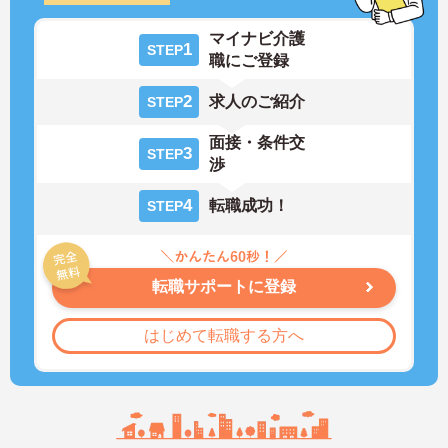
マイナビ介護
1
STEP
職にご登録
2
求人のご紹介
STEP
面接・条件交
3
STEP
渉
4
転職成功！
STEP
転職サポートに登録
はじめて転職する方へ