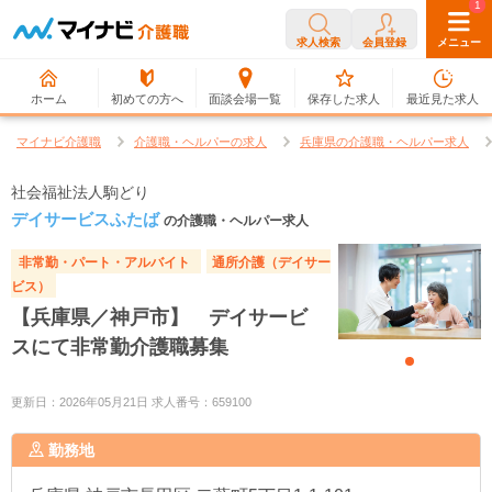
0
1
求人検索
会員登録
メニュー
ホーム
初めての方へ
面談会場一覧
保存した求人
最近見た求人
マイナビ介護職
介護職・ヘルパーの求人
兵庫県の介護職・ヘルパー求人
社会福祉法人駒どり
デイサービスふたば
の介護職・ヘルパー求人
非常勤・パート・アルバイト
通所介護（デイサー
ビス）
【兵庫県／神戸市】 デイサービ
スにて非常勤介護職募集
更新日：2026年05月21日 求人番号：659100
勤務地