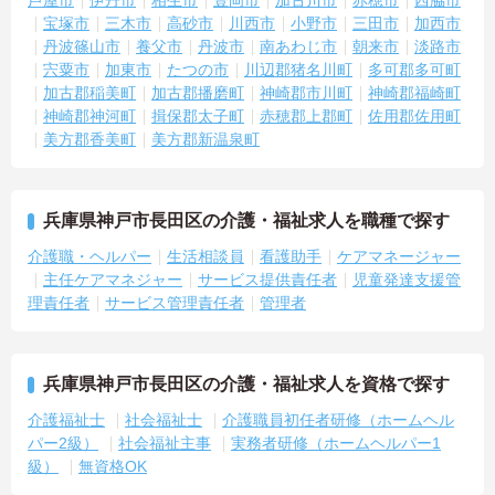
宝塚市
三木市
高砂市
川西市
小野市
三田市
加西市
丹波篠山市
養父市
丹波市
南あわじ市
朝来市
淡路市
宍粟市
加東市
たつの市
川辺郡猪名川町
多可郡多可町
加古郡稲美町
加古郡播磨町
神崎郡市川町
神崎郡福崎町
神崎郡神河町
揖保郡太子町
赤穂郡上郡町
佐用郡佐用町
美方郡香美町
美方郡新温泉町
兵庫県神戸市長田区の介護・福祉求人を職種で探す
介護職・ヘルパー
生活相談員
看護助手
ケアマネージャー
主任ケアマネジャー
サービス提供責任者
児童発達支援管
理責任者
サービス管理責任者
管理者
兵庫県神戸市長田区の介護・福祉求人を資格で探す
介護福祉士
社会福祉士
介護職員初任者研修（ホームヘル
パー2級）
社会福祉主事
実務者研修（ホームヘルパー1
級）
無資格OK