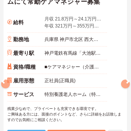
ムにて常勤ケアマネジャー募集
月収 21.8万円～24.1万円程度（諸手当込み）
給料
年収 321万円～355万円程度（諸手当込み）
勤務地
兵庫県 神戸市北区 西大池1丁目22－24
最寄り駅
神戸電鉄有馬線「大池駅」徒歩9分
資格/職種
■ケアマネジャー（介護支援専門員）資格お持ちの方
雇用形態
正社員(正職員)
サービス
特別養護老人ホーム（特養）
残業少なめで、プライベートも充実できる環境です。
ご興味ある方には、面接のポイントなど、さらに詳細をお話致しま
すのでお気軽にご相談ください。