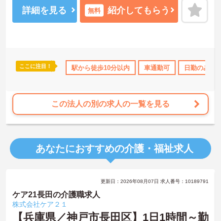
詳細を見る
紹介してもらう
無料
ここに注目！
クOK
産休･育休･介護休暇取得実績あり
駅から徒歩10分以内
交通費支給
車通勤可
日勤のみ
この法人の別の求人の一覧を見る
あなたにおすすめの介護・福祉求人
更新日：2026年08月07日 求人番号：10189791
ケア21長田の介護職求人
株式会社ケア２１
【兵庫県／神戸市長田区】1日1時間～勤