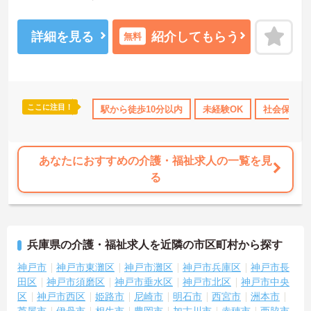
福利厚生も充実しており、無理なく長く働き続けられる職場です。
ご興味のある方には、面接対策ポイントなどさらに詳細をお話いた
しますので、お気軽にご相談ください。
詳細を見る
紹介してもらう
無料
ここに注目！
通費支給
駅から徒歩10分以内
未経験OK
社会保険完
あなたにおすすめの介護・福祉求人の一覧を見
る
兵庫県の介護・福祉求人を近隣の市区町村から探す
神戸市
神戸市東灘区
神戸市灘区
神戸市兵庫区
神戸市長
田区
神戸市須磨区
神戸市垂水区
神戸市北区
神戸市中央
区
神戸市西区
姫路市
尼崎市
明石市
西宮市
洲本市
芦屋市
伊丹市
相生市
豊岡市
加古川市
赤穂市
西脇市