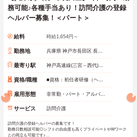
務可能♪各種手当あり！訪問介護の登録
ヘルパー募集！＜パート＞
給料
時給1,654円～
勤務地
兵庫県 神戸市長田区 長田町5-3-6 神戸スカイタワー2F
最寄り駅
神戸高速線(三宮－西代)「高速長田駅」徒歩9分
資格/職種
■資格：初任者研修（ヘルパー2級）以上必須 ■経験：不問 未経験歓迎
雇用形態
非常勤・パート・アルバイト
サービス
訪問介護
訪問介護の登録ヘルパーの募集です！
勤務日数相談可能◎シフトの自由度も高くプライベートやWワーク
との両立も可能です♪