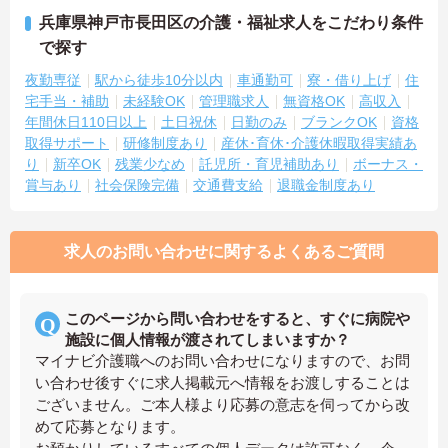
兵庫県神戸市長田区の介護・福祉求人をこだわり条件
で探す
夜勤専従
駅から徒歩10分以内
車通勤可
寮・借り上げ
住
宅手当・補助
未経験OK
管理職求人
無資格OK
高収入
年間休日110日以上
土日祝休
日勤のみ
ブランクOK
資格
取得サポート
研修制度あり
産休･育休･介護休暇取得実績あ
り
新卒OK
残業少なめ
託児所・育児補助あり
ボーナス・
賞与あり
社会保険完備
交通費支給
退職金制度あり
求人のお問い合わせに関するよくあるご質問
このページから問い合わせをすると、すぐに病院や
施設に個人情報が渡されてしまいますか？
マイナビ介護職へのお問い合わせになりますので、お問
い合わせ後すぐに求人掲載元へ情報をお渡しすることは
ございません。ご本人様より応募の意志を伺ってから改
めて応募となります。