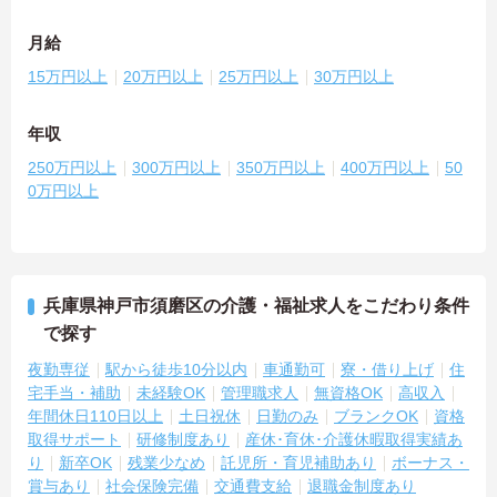
月給
15万円以上
20万円以上
25万円以上
30万円以上
年収
250万円以上
300万円以上
350万円以上
400万円以上
50
0万円以上
兵庫県神戸市須磨区の介護・福祉求人をこだわり条件
で探す
夜勤専従
駅から徒歩10分以内
車通勤可
寮・借り上げ
住
宅手当・補助
未経験OK
管理職求人
無資格OK
高収入
年間休日110日以上
土日祝休
日勤のみ
ブランクOK
資格
取得サポート
研修制度あり
産休･育休･介護休暇取得実績あ
り
新卒OK
残業少なめ
託児所・育児補助あり
ボーナス・
賞与あり
社会保険完備
交通費支給
退職金制度あり