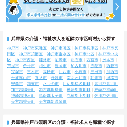
兵庫県の介護・福祉求人を近隣の市区町村から探す
神戸市
神戸市東灘区
神戸市灘区
神戸市兵庫区
神戸市長
田区
神戸市須磨区
神戸市垂水区
神戸市北区
神戸市中央
区
神戸市西区
姫路市
尼崎市
明石市
西宮市
洲本市
芦屋市
伊丹市
相生市
豊岡市
加古川市
赤穂市
西脇市
宝塚市
三木市
高砂市
川西市
小野市
三田市
加西市
丹波篠山市
養父市
丹波市
南あわじ市
朝来市
淡路市
宍粟市
加東市
たつの市
川辺郡猪名川町
多可郡多可町
加古郡稲美町
加古郡播磨町
神崎郡市川町
神崎郡福崎町
神崎郡神河町
揖保郡太子町
赤穂郡上郡町
佐用郡佐用町
美方郡香美町
美方郡新温泉町
兵庫県神戸市須磨区の介護・福祉求人を職種で探す