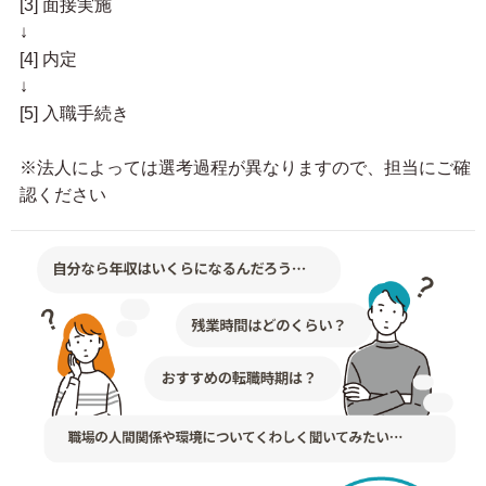
[3] 面接実施
↓
[4] 内定
↓
[5] 入職手続き
※法人によっては選考過程が異なりますので、担当にご確
認ください