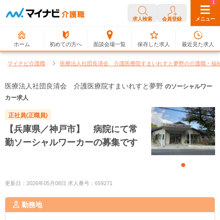
0
1
求人検索
会員登録
メニュー
ホーム
初めての方へ
面談会場一覧
保存した求人
最近見た求人
マイナビ介護職
医療法人社団良清会 介護医療院すまいれすと夢野の介護職・福
医療法人社団良清会 介護医療院すまいれすと夢野
のソーシャルワー
カー求人
正社員(正職員)
【兵庫県／神戸市】 病院にて常
勤ソーシャルワーカーの募集です
更新日：2026年05月08日 求人番号：659271
勤務地