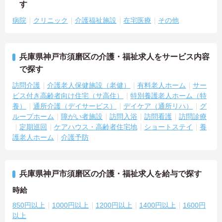
す
病院
クリニック
介護福祉施設
在宅医療
その他
兵庫県神戸市須磨区の介護・福祉求人をサービス内容
で探す
訪問介護
介護老人保健施設（老健）
有料老人ホーム
サー
ビス付き高齢者向け住宅（サ高住）
特別養護老人ホーム（特
養）
通所介護（デイサービス）
デイケア（通所リハ）
グ
ループホーム
障がい者施設
訪問入浴
訪問看護
訪問診療
定期巡回
ケアハウス・高齢者住宅地
ショートステイ
養
護老人ホーム
介護予防
兵庫県神戸市須磨区の介護・福祉求人を給与で探す
時給
850円以上
1000円以上
1200円以上
1400円以上
1600円
以上