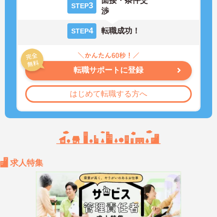
面接・条件交
3
STEP
渉
4
転職成功！
STEP
転職サポートに登録
はじめて転職する方へ
求人特集