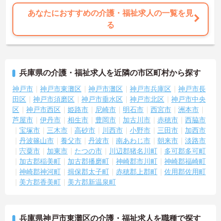
あなたにおすすめの介護・福祉求人の一覧を見
る
兵庫県の介護・福祉求人を近隣の市区町村から探す
神戸市
神戸市東灘区
神戸市灘区
神戸市兵庫区
神戸市長
田区
神戸市須磨区
神戸市垂水区
神戸市北区
神戸市中央
区
神戸市西区
姫路市
尼崎市
明石市
西宮市
洲本市
芦屋市
伊丹市
相生市
豊岡市
加古川市
赤穂市
西脇市
宝塚市
三木市
高砂市
川西市
小野市
三田市
加西市
丹波篠山市
養父市
丹波市
南あわじ市
朝来市
淡路市
宍粟市
加東市
たつの市
川辺郡猪名川町
多可郡多可町
加古郡稲美町
加古郡播磨町
神崎郡市川町
神崎郡福崎町
神崎郡神河町
揖保郡太子町
赤穂郡上郡町
佐用郡佐用町
美方郡香美町
美方郡新温泉町
兵庫県神戸市東灘区の介護・福祉求人を職種で探す