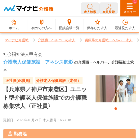
0
1
求人検索
会員登録
メニュー
ホーム
初めての方へ
面談会場一覧
保存した求人
最近見た求人
マイナビ介護職
介護職・ヘルパーの求人
兵庫県の介護職・ヘルパー求人
社会福祉法人甲有会
介護老人保健施設 アネシス御影
の介護職・ヘルパー、介護福祉士求
人
正社員(正職員)
介護老人保健施設（老健）
【兵庫県／神戸市東灘区】ユニッ
ト型介護老人保健施設での介護職
募集求人〈正社員〉
更新日：2025年10月21日 求人番号：659818
勤務地