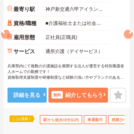
最寄り駅
神戸新交通六甲アイランド線「アイランドセンター駅」徒歩4分
資格/職種
■介護福祉士または社会福祉士資格をお持ちの方 ※資格のない方は実務経験1年以上必須 ※未経験・ブランクのある方歓迎
雇用形態
正社員(正職員)
サービス
通所介護（デイサービス）
兵庫県内にて複数の介護施設を展開する法人が運営する特別養護老
人ホームでの勤務です！
資格取得支援制度や研修制度など経験の浅い方やブランクのある方
でも安心してお仕事を始められ、各種福利厚生が充実しているので
ライフスタイルに合わせてながく働くことが出来る環境が整ってお
ります！
詳細を見る
紹介してもらう
無料
ご興味ある方には、面接のポイントなど、さらに詳細をお話致しま
すのでお気軽にご相談ください。
ここに注目！
K
残業少なめ
住宅手当・補助
駅から徒歩10分以内
無資格OK
車通勤可
産休･育休･介護休
残業少なめ