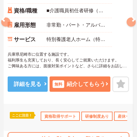
資格/職種
■介護職員初任者研修（ヘルパー2級）以上、介護福祉士 いずれか
雇用形態
非常勤・パート・アルバイト
サービス
特別養護老人ホーム（特養）
兵庫県尼崎市に位置する施設です。
福利厚生も充実しており、長く安心してご就業いただけます。
ご興味ある方には、面接対策ポイントなど、さらに詳細をお話しい
たしますのでお気軽にご相談ください！
詳細を見る
紹介してもらう
無料
ここに注目！
所・育児補助
ブランクOK
資格取得サポート
資格取得サポート
研修制度あり
研修制度あり
産休･育休