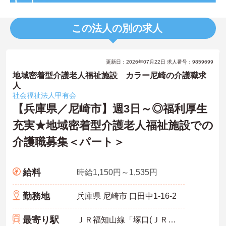
この法人の別の求人
更新日：2026年07月22日 求人番号：9859699
地域密着型介護老人福祉施設 カラー尼崎の介護職求
人
社会福祉法人甲有会
【兵庫県／尼崎市】週3日～◎福利厚生
充実★地域密着型介護老人福祉施設での
介護職募集＜パート＞
給料
時給1,150円～1,535円
勤務地
兵庫県 尼崎市 口田中1-16-2
最寄り駅
ＪＲ福知山線「塚口(ＪＲ)駅」徒歩16分