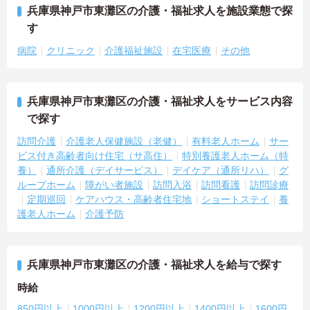
兵庫県神戸市東灘区の介護・福祉求人を施設業態で探
す
病院
クリニック
介護福祉施設
在宅医療
その他
兵庫県神戸市東灘区の介護・福祉求人をサービス内容
で探す
訪問介護
介護老人保健施設（老健）
有料老人ホーム
サー
ビス付き高齢者向け住宅（サ高住）
特別養護老人ホーム（特
養）
通所介護（デイサービス）
デイケア（通所リハ）
グ
ループホーム
障がい者施設
訪問入浴
訪問看護
訪問診療
定期巡回
ケアハウス・高齢者住宅地
ショートステイ
養
護老人ホーム
介護予防
兵庫県神戸市東灘区の介護・福祉求人を給与で探す
時給
850円以上
1000円以上
1200円以上
1400円以上
1600円