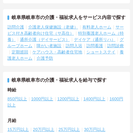
岐阜県岐阜市の介護・福祉求人をサービス内容で探す
訪問介護
介護老人保健施設（老健）
有料老人ホーム
サー
ビス付き高齢者向け住宅（サ高住）
特別養護老人ホーム（特
養）
通所介護（デイサービス）
デイケア（通所リハ）
グ
ループホーム
障がい者施設
訪問入浴
訪問看護
訪問診療
定期巡回
ケアハウス・高齢者住宅地
ショートステイ
養
護老人ホーム
介護予防
岐阜県岐阜市の介護・福祉求人を給与で探す
時給
850円以上
1000円以上
1200円以上
1400円以上
1600円
以上
月給
15万円以上
20万円以上
25万円以上
30万円以上