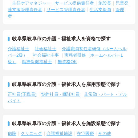
主任ケアマネジャー
サービス提供責任者
施設長
児童発
達支援管理責任者
サービス管理責任者
生活支援員
管理
者
岐阜県岐阜市の介護・福祉求人を資格で探す
介護福祉士
社会福祉士
介護職員初任者研修（ホームヘル
パー2級）
社会福祉主事
実務者研修（ホームヘルパー1
級）
精神保健福祉士
無資格OK
岐阜県岐阜市の介護・福祉求人を雇用形態で探す
正社員(正職員)
契約社員・嘱託社員
非常勤・パート・アル
バイト
岐阜県岐阜市の介護・福祉求人を施設業態で探す
病院
クリニック
介護福祉施設
在宅医療
その他