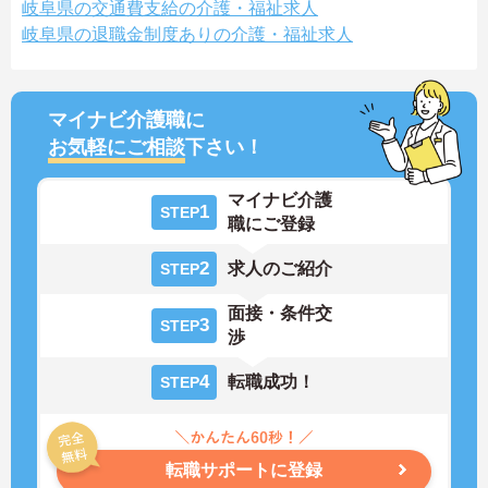
岐阜県の交通費支給の介護・福祉求人
岐阜県の退職金制度ありの介護・福祉求人
マイナビ介護職に
お気軽にご相談
下さい！
マイナビ介護
1
STEP
職にご登録
2
求人のご紹介
STEP
面接・条件交
3
STEP
渉
4
転職成功！
STEP
転職サポートに登録