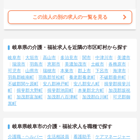
この法人の別の求人の一覧を見る
岐阜県の介護・福祉求人を近隣の市区町村から探す
岐阜市
大垣市
高山市
多治見市
関市
中津川市
美濃市
瑞浪市
羽島市
恵那市
美濃加茂市
土岐市
各務原市
可児市
山県市
瑞穂市
本巣市
郡上市
下呂市
海津市
羽島郡岐南町
羽島郡笠松町
養老郡養老町
不破郡垂井町
不破郡関ケ原町
安八郡神戸町
安八郡安八町
揖斐郡揖斐川
町
揖斐郡大野町
揖斐郡池田町
本巣郡北方町
加茂郡坂祝
町
加茂郡富加町
加茂郡八百津町
加茂郡白川町
可児郡御
嵩町
岐阜県岐阜市の介護・福祉求人を職種で探す
介護職・ヘルパー
生活相談員
看護助手
ケアマネージャー