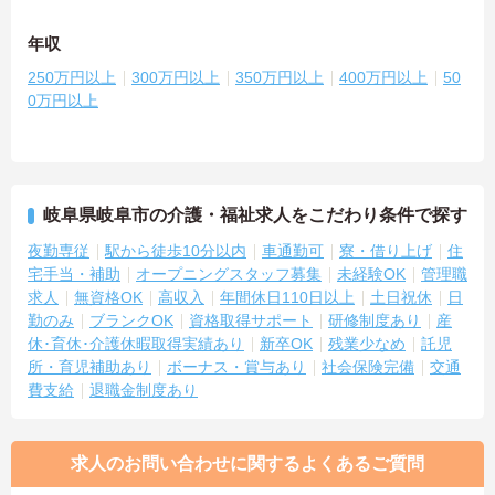
年収
250万円以上
300万円以上
350万円以上
400万円以上
50
0万円以上
岐阜県岐阜市の介護・福祉求人をこだわり条件で探す
夜勤専従
駅から徒歩10分以内
車通勤可
寮・借り上げ
住
宅手当・補助
オープニングスタッフ募集
未経験OK
管理職
求人
無資格OK
高収入
年間休日110日以上
土日祝休
日
勤のみ
ブランクOK
資格取得サポート
研修制度あり
産
休･育休･介護休暇取得実績あり
新卒OK
残業少なめ
託児
所・育児補助あり
ボーナス・賞与あり
社会保険完備
交通
費支給
退職金制度あり
求人のお問い合わせに関するよくあるご質問