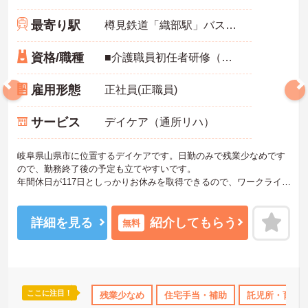
最寄り駅
樽見鉄道「織部駅」バス・車23分
資格/職種
■介護職員初任者研修（ヘルパー2級）以上、介護福祉士
雇用形態
正社員(正職員)
サービス
デイケア（通所リハ）
岐阜県山県市に位置するデイケアです。日勤のみで残業少なめです
ので、勤務終了後の予定も立てやすいです。
年間休日が117日としっかりお休みを取得できるので、ワークライフ
バランスを大切にしたい方におすすめです。
利用可能な託児所がございますので、子育て中の方も安心して働い
ていただけます。
詳細を見る
紹介してもらう
無料
ご興味のある方には、面接対策ポイントなど、さらに詳細をお話し
いたしますのでお気軽にご相談ください！
ここに注目！
託児所・育児補助
残業少なめ
年間休日110日以上
住宅手当・補助
資格取得サポート
託児所・育児
研