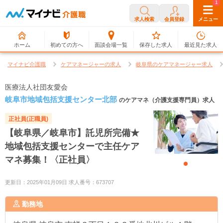
0
1
求人検索
会員登録
メニュー
ホーム
初めての方へ
面談会場一覧
保存した求人
最近見た求人
マイナビ介護職
ケアマネージャーの求人
岐阜県のケアマネージャー求人
医療法人社団友愛会
岐阜市地域包括支援センター北部
のケアマネ（介護支援専門員）求人
正社員(正職員)
【岐阜県／岐阜市】託児所完備★
地域包括支援センターで主任ケア
マネ募集！〈正社員〉
更新日：2025年01月09日 求人番号：673707
勤務地