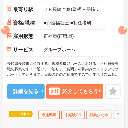
最寄り駅
ＪＲ長崎本線(鳥栖－長崎)「長崎(長崎)駅」バス・車5分
資格/職種
■介護福祉士 ■初任者研修（ヘルパー2級）以上 ■普通自動車運転免許必須（AT限定可）
雇用形態
正社員(正職員)
サービス
グループホーム
長崎県長崎市に位置する小規模多機能ホームにおける、正社員介護
職の募集です！「通い」「泊り」「訪問」を馴染みのスタッフでサ
ポートしていきます。日勤のみのご勤務ですので、生活リズムを整
えやすく無理なくご勤務いただけます♪「隠れ家カフェ」のようなお
しゃれな施設で職員も気持ちよく働けます。
ご興味ある方には、面接対策ポイントなど、さらに詳細をお話しい
詳細を見る
紹介してもらう
無料
たしますのでお気軽にご相談ください。
ここに注目！
なめ
日勤のみ
年間休日110日以上
車通勤可
未経験OK
研修制度あり
残業少なめ
産休･育休･
日勤の