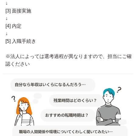
↓
[3] 面接実施
↓
[4] 内定
↓
[5] 入職手続き
※法人によっては選考過程が異なりますので、担当にご確
認ください