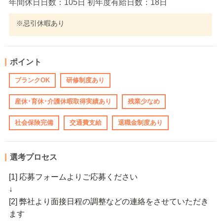
年間休日日数：105日 初年度有給日数：18日
※忌引休暇あり
ポイント
ブランクOK
研修制度あり
産休･育休･介護休暇取得実績あり
残業少なめ
社会保険完備
交通費支給
退職金制度あり
選考プロセス
[1] 応募フォームよりご応募ください
↓
[2] 弊社より面接日程の調整などの連絡をさせていただき
ます