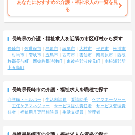
あなたにおすすめの介護・福祉求人の一覧を見
る
長崎県の介護・福祉求人を近隣の市区町村から探す
長崎市
佐世保市
島原市
諫早市
大村市
平戸市
松浦市
対馬市
壱岐市
五島市
西海市
雲仙市
南島原市
西彼
杵郡長与町
西彼杵郡時津町
東彼杵郡波佐見町
南松浦郡新
上五島町
長崎県長崎市の介護・福祉求人を職種で探す
介護職・ヘルパー
生活相談員
看護助手
ケアマネージャー
主任ケアマネジャー
サービス提供責任者
サービス管理責
任者
福祉用具専門相談員
生活支援員
管理者
長崎県長崎市の介護・福祉求人を資格で探す