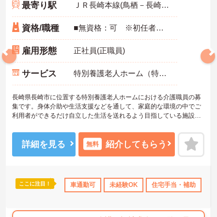
最寄り駅
ＪＲ長崎本線(鳥栖－長崎)「西浦上駅」バス・車13分
資格/職種
■無資格：可 ※初任者研修・実務者研修：いずれかあれば尚可 ■未経験・ブランク：可
雇用形態
正社員(正職員)
サービス
特別養護老人ホーム（特養）
長崎県長崎市に位置する特別養護老人ホームにおける介護職員の募
集です。身体介助や生活支援などを通して、家庭的な環境の中でご
利用者ができるだけ自立した生活を送れるよう目指している施設で
す。
未経験の方やブランクがある方も歓迎です。新しく介護業務をスタ
ートさせたい方にもおすすめの求人です。
詳細を見る
紹介してもらう
無料
ご興味のある方には、面接対策ポイントなど、さらに詳細をご案内
しますのでお気軽にご相談ください！
ここに注目！
・育児補助
資格取得サポート
車通勤可
研修制度あり
未経験OK
住宅手当・補助
産休･育休･介護休暇
無