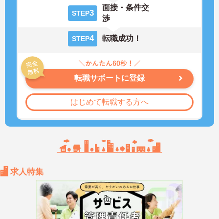
面接・条件交
3
STEP
渉
4
転職成功！
STEP
転職サポートに登録
はじめて転職する方へ
求人特集