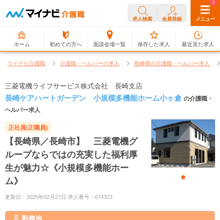
0
1
求人検索
会員登録
メニュー
ホーム
初めての方へ
面談会場一覧
保存した求人
最近見た求人
マイナビ介護職
介護職・ヘルパーの求人
長崎県の介護職・ヘルパー求人
三菱電機ライフサービス株式会社 長崎支店
長崎ケアハートガーデン 小規模多機能ホーム小ヶ倉
の介護職・
ヘルパー求人
正社員(正職員)
【長崎県／長崎市】 三菱電機グ
ループならではの充実した福利厚
生が魅力☆《小規模多機能ホー
ム》
更新日：2025年02月27日 求人番号：674323
勤務地