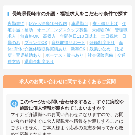
長崎県長崎市の介護・福祉求人をこだわり条件で探す
夜勤専従
駅から徒歩10分以内
車通勤可
寮・借り上げ
住
宅手当・補助
オープニングスタッフ募集
未経験OK
管理職
求人
無資格OK
高収入
年間休日110日以上
土日祝休
日
勤のみ
ブランクOK
資格取得サポート
研修制度あり
産
休･育休･介護休暇取得実績あり
新卒OK
残業少なめ
託児
所・育児補助あり
ボーナス・賞与あり
社会保険完備
交通
費支給
退職金制度あり
求人のお問い合わせに関するよくあるご質問
このページから問い合わせをすると、すぐに病院や
施設に個人情報が渡されてしまいますか？
マイナビ介護職へのお問い合わせになりますので、お問
い合わせ後すぐに求人掲載元へ情報をお渡しすることは
ございません。ご本人様より応募の意志を伺ってから改
めて応募となります。